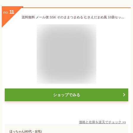
11
no.
送料無料 メール便 SSK そのままつまめる むきえだまめ風 10袋セット (40g×10個) お菓子 おつまみ 枝豆 塩味 清水食品
ショップでみる
価格と在庫を
楽天
でチェック
>>
ほっちゃん(40代・女性)