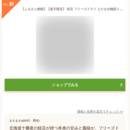
10
no.
【ふるさと納税】【楽天限定】 枝豆 フリーズドライ えだまめ物語り 25g / おやつ おつまみ 料理 お菓子 作り 製菓 材料 スイーツ 豆 ごはん ポタージュ スープ トッピング 送料無料 お試し 北海道 十勝 芽室町 1,500円 1500円 1500
ショップでみる
価格と在庫を
楽天
でチェック
>>
まさまさa(60代・男性)
北海道十勝産の枝豆が持つ本来の甘みと風味が、フリーズド