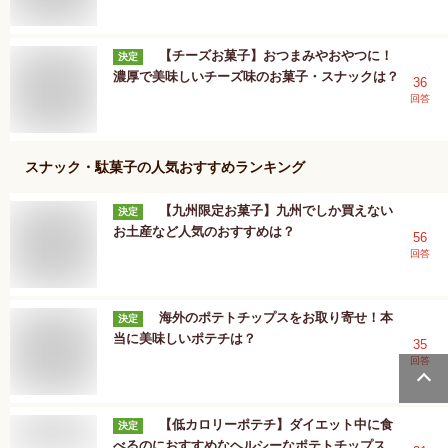
【チーズお菓子】おつまみやおやつに！
決定
濃厚で美味しいチーズ味のお菓子・スナックは？
36
回答
スナック・駄菓子
の人気おすすめランキング
【九州限定お菓子】九州でしか買えない
決定
お土産など人気のおすすめは？
56
回答
海外のポテトチップスをお取り寄せ！本
決定
当に美味しいポテチは？
35
回答
【低カロリーポテチ】ダイエット中に食
決定
べるのにおすすめなヘルシーなポテトチップス