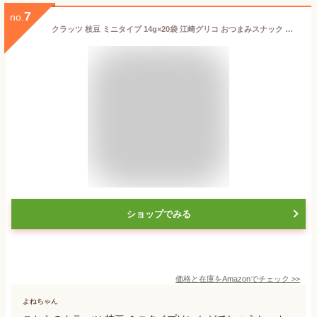
7
no.
クラッツ 枝豆 ミニタイプ 14g×20袋 江崎グリコ おつまみスナック 個包装 お酒に合う ビール ハイボール 酎ハイ ワイン glico cratz
ショップでみる
価格と在庫を
Amazon
でチェック
>>
よねちゃん