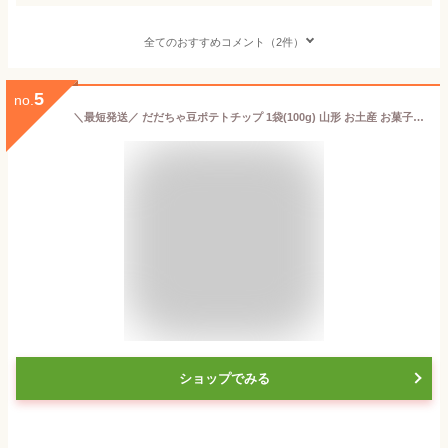
全てのおすすめコメント（2件）
5
no.
＼最短発送／ だだちゃ豆ポテトチップ 1袋(100g) 山形 お土産 お菓子 GW お取り寄せ こどもの日 手土産 スナック 枝豆【A01】
ショップでみる