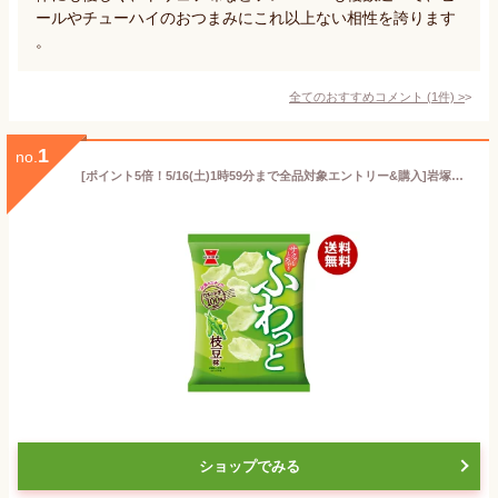
ールやチューハイのおつまみにこれ以上ない相性を誇ります
。
全てのおすすめコメント
(
1
件)
>
1
no.
[ポイント5倍！5/16(土)1時59分まで全品対象エントリー&購入]岩塚製菓 ふわっと 枝豆味 32g×10袋入｜ 送料無料 お菓子 おつまみ・せんべい 米粉スナック グルテンフリー 袋
ショップでみる