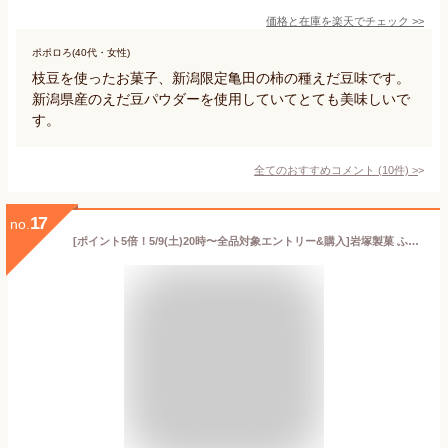
価格と在庫を
楽天
でチェック
>>
ポポロろ(40代・女性)
枝豆を使ったお菓子、新潟限定亀田の柿の種えだ豆味です。
新潟県産のえだ豆パウダーを使用していてとても美味しいで
す。
全てのおすすめコメント
(
10
件)
>
17
no.
[ポイント5倍！5/9(土)20時〜全品対象エントリー&購入]岩塚製菓 ふわっと 枝豆味 32g×10袋入｜ 送料無料 お菓子 おつまみ・せんべい 米粉スナック グルテンフリー 袋