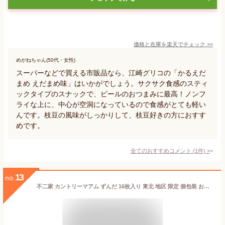
価格と在庫を
楽天
でチェック
>>
めがねちゃん(50代・女性)
スーパーなどで買える市販品なら、江崎グリコの「かるえだ
まめ えだまめ味」はいかがでしょう。サクサク食感のスティ
ックタイプのスナックで、ビールのおつまみに最高！ノンフ
ライな上に、中心が空洞になっているので食感がとても軽い
んです。枝豆の風味がしっかりして、枝豆好きの方におすす
めです。
全てのおすすめコメント
(
1
件)
>
13
no.
不二家 カントリーマアム ずんだ 16枚入り 東北 地区 限定 個包装 お菓子 クッキー チョコレート チップ チョコチップ 宮城県 土産 おやつ 枝豆 おみやげ 名物 常温保存