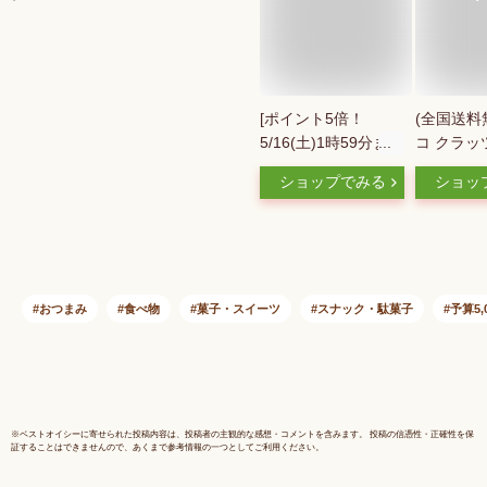
[ポイント5倍！
(全国送料
5/16(土)1時59分まで
コ クラッ
全品対象エントリー
【8コ入
ショップでみる
ショッ
&購入]岩塚製菓 ふわ
のマーチ 
っと 枝豆味 32g×10
(4901005
袋入｜ 送料無料 お
m)
菓子 おつまみ・せん
べい 米粉スナック
グルテンフリー 袋
おつまみ
食べ物
菓子・スイーツ
スナック・駄菓子
予算5,
※
ベストオイシー
に寄せられた投稿内容は、投稿者の主観的な感想・コメントを含みます。 投稿の信憑性・正確性を保
証することはできませんので、あくまで参考情報の一つとしてご利用ください。