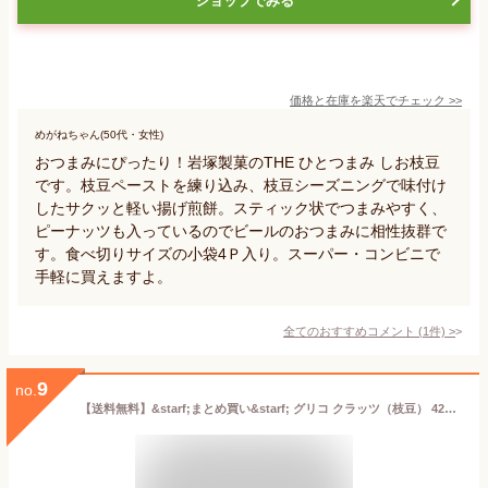
ショップでみる
価格と在庫を
楽天
でチェック
>>
めがねちゃん(50代・女性)
おつまみにぴったり！岩塚製菓のTHE ひとつまみ しお枝豆
です。枝豆ペーストを練り込み、枝豆シーズニングで味付け
したサクッと軽い揚げ煎餅。スティック状でつまみやすく、
ピーナッツも入っているのでビールのおつまみに相性抜群で
す。食べ切りサイズの小袋4Ｐ入り。スーパー・コンビニで
手軽に買えますよ。
全てのおすすめコメント
(
1
件)
>
9
no.
【送料無料】&starf;まとめ買い&starf; グリコ クラッツ（枝豆） 42ｇ ×12個【イージャパンモール】