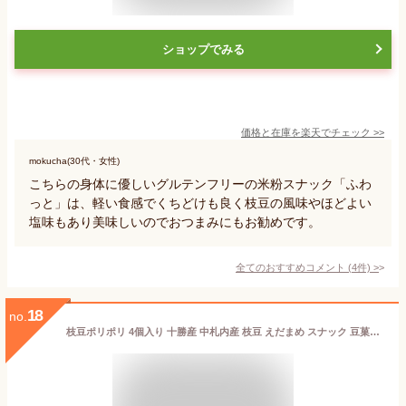
ショップでみる
価格と在庫を
楽天
でチェック
>>
mokucha(30代・女性)
こちらの身体に優しいグルテンフリーの米粉スナック「ふわ
っと」は、軽い食感でくちどけも良く枝豆の風味やほどよい
塩味もあり美味しいのでおつまみにもお勧めです。
全てのおすすめコメント
(
4
件)
>
18
no.
枝豆ポリポリ 4個入り 十勝産 中札内産 枝豆 えだまめ スナック 豆菓子 おやつ おつまみ 北海道土産 お菓子