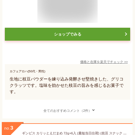
ショップでみる
価格と在庫を
楽天
でチェック
>>
カフェアロハ(50代・男性)
生地に枝豆パウダーを練り込み発酵させ堅焼きした、グリコ
クラッツです。塩味を効かせた枝豆の旨みを感じるお菓子で
す。
全てのおすすめコメント（2件）
3
no.
ギンビス カリッとえだまめ 72g×6入 (最短当日出荷) (枝豆 スナック ノンフライ お菓子 景品 おやつ まとめ買い) (Y80) (レ) (本州送料無料)