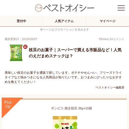
受付中
人気アイテム
マイページ
本ページはプロモーションを含みます
最終更新日：2026/08/07
59
View
24
コメント
枝豆のお菓子｜スーパーで買える市販品など！人気
のえだまめスナックは？
美味しい枝豆のお菓子を通販で探しています。ポテチやせんべい、フリーズドライ
タイプなど病みつきになる人気商品が知りたいです。おつまみにぴったりなおすす
めを教えてください！
ベストオイシー編集部
Pick
Up
ギンビス 焼き枝豆 38g×10袋