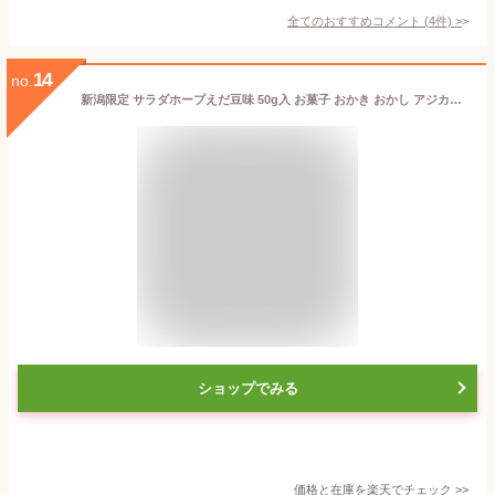
全てのおすすめコメント
(
4
件)
>
14
no.
新潟限定 サラダホープえだ豆味 50g入 お菓子 おかき おかし アジカル 新潟県 お土産 駄菓子
ショップでみる
価格と在庫を
楽天
でチェック
>>