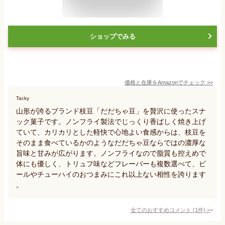
ショップでみる
価格と在庫を
Amazon
でチェック
>>
Tacky
山形が誇るブランド枝豆「だだちゃ豆」を贅沢に使ったスナ
ック菓子です。ノンフライ製法でじっくり香ばしく焼き上げ
ていて、カリカリとした軽快で心地よい食感からは、枝豆を
そのまま食べているかのようなだだちゃ豆ならではの濃厚な
旨味と甘みが広がります。ノンフライなので脂質も控えめで
体にも優しく、トリュフ味などフレーバーも複数選べて、ビ
ールやチューハイのおつまみにこれ以上ない相性を誇ります
。
全てのおすすめコメント
(
1
件)
>