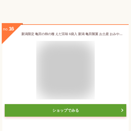
16
no.
新潟限定 亀田の柿の種 えだ豆味 6袋入 新潟 亀田製菓 お土産 おみやげ 柿の種 新潟県産 えだ豆 お菓子 おやつ おつまみ
ショップでみる