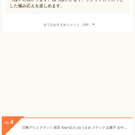
した噛み応えを楽しめます。
全てのおすすめコメント（2件）
4
no.
江崎グリコ クラッツ 枝豆 42g×12入 (おつまみ スナック お菓子 おやつ 景品 ばらまき まとめ買い)