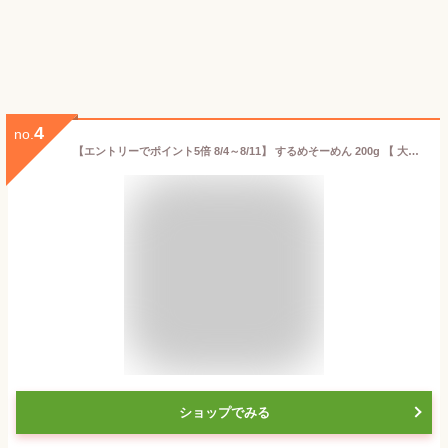
4
no.
【エントリーでポイント5倍 8/4～8/11】 するめそーめん 200g 【 大袋ファミリーサイズ 】1200円均一するめソーメン スルメソーメン おつまみ 業務用 珍味 するめスティック するめそうめん いかそうめん 烏賊そうめん おやつ【コンビニ受取対応商品】父の日 プレゼント
ショップでみる