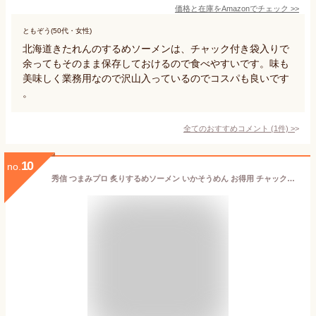
価格と在庫を
Amazon
でチェック
>>
ともぞう(50代・女性)
北海道きたれんのするめソーメンは、チャック付き袋入りで
余ってもそのまま保存しておけるので食べやすいです。味も
美味しく業務用なので沢山入っているのでコスパも良いです
。
全てのおすすめコメント
(
1
件)
>
10
no.
秀信 つまみプロ 炙りするめソーメン いかそうめん お得用 チャック付袋 1kg