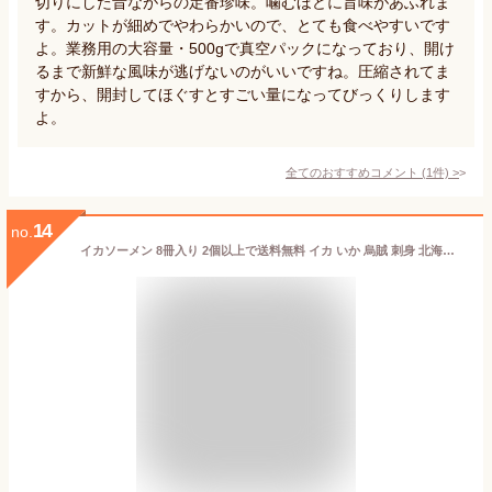
切りにした昔ながらの定番珍味。噛むほどに旨味があふれま
す。カットが細めでやわらかいので、とても食べやすいです
よ。業務用の大容量・500gで真空パックになっており、開け
るまで新鮮な風味が逃げないのがいいですね。圧縮されてま
すから、開封してほぐすとすごい量になってびっくりします
よ。
全てのおすすめコメント
(
1
件)
>
14
no.
イカソーメン 8冊入り 2個以上で送料無料 イカ いか 烏賊 刺身 北海道産 青森県沖太平洋産 いかそうめん グルメ 海鮮 国産 スルメイカ するめいか 御祝 御礼 内祝 誕生日祝 残暑見舞 お中元 父の日