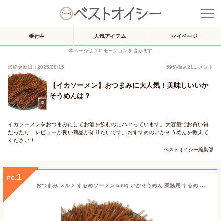
受付中
人気アイテム
マイページ
本ページはプロモーションを含みます
最終更新日：2025/08/15
596
View
21
コメント
【イカソーメン】おつまみに大人気！美味しいいか
そうめんは？
イカソーメンをおつまみにしてお酒を飲むのにハマっています。大容量でお買い得
だったり、レビューが良い商品が知りたいです。おすすめのいかそうめんを教えて
ください！
ベストオイシー編集部
1
no.
おつまみ スルメ するめソーメン 530g いかそうめん 業務用 するめ 駄菓子 いか するめそうめん おやつ 懐かしい おやつするめ 大容量 業務用