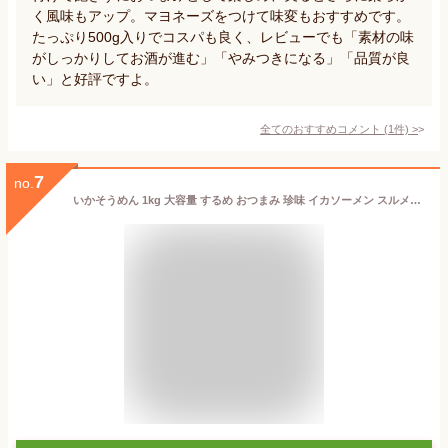
く風味もアップ。マヨネーズをつけて味変もおすすめです。
たっぷり500g入りでコスパも良く、レビューでも「素材の味
がしっかりしてお酒が進む」「やみつきになる」「品質が良
い」と好評ですよ。
全てのおすすめコメント
(
1
件)
>
7
no.
いかそうめん 1kg 大容量 するめ おつまみ 珍味 イカソーメン スルメソーメン おやつ つまみ するめそうめん スルメ 晩酌 ビール 焼酎 お酒 日本酒 家飲み 宅飲み グルメ 酒の肴 いか イカ 乾物 ポイント消化 子供 こども 海鮮 送料無料 ギフト 父の日