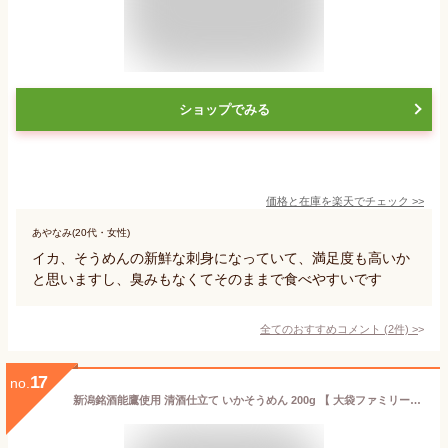
ショップでみる
価格と在庫を
楽天
でチェック
>>
あやなみ(20代・女性)
イカ、そうめんの新鮮な刺身になっていて、満足度も高いか
と思いますし、臭みもなくてそのままで食べやすいです
全てのおすすめコメント
(
2
件)
>
17
no.
新潟銘酒能鷹使用 清酒仕立て いかそうめん 200g 【 大袋ファミリーサイズ 】1200円均一 卸売価格 珍味 おつまみ イカ するめそーめん いかそーめん するめスティック【コンビニ受取対応商品】父の日 プレゼント 食べ物 ギフト