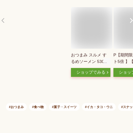
おつまみ スルメ す
P【期間限
るめソーメン 530g
ト5倍 】
いかそうめん 業務用
戦】いかそ
ショップでみる
ショッ
するめ 駄菓子 いか
味 するめ
するめそうめん おや
イカそうめ
つ 懐かしい おやつ
そーめん 
するめ 大容量 業務
菓子 いか
用
あり メガ盛
送料無料 
おつまみ
食べ物
菓子・スイーツ
イカ・タコ・ウニ
スナッ
宅 退職 
飲み ワイ
日本酒 に