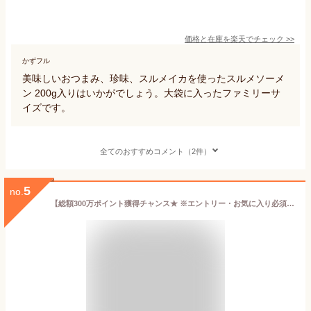
価格と在庫を
楽天
でチェック
>>
かずフル
美味しいおつまみ、珍味、スルメイカを使ったスルメソーメ
ン 200g入りはいかがでしょう。大袋に入ったファミリーサ
イズです。
全てのおすすめコメント（2件）
5
no.
【総額300万ポイント獲得チャンス★ ※エントリー・お気に入り必須】いかソーメン 250g送料無料 いか イカソーメン するめソーメン おやつ 珍味 やみつき おつまみ 家飲み ダイエット 噛む オーシャン・フォレスト【D】【メール便】