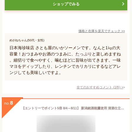
ショップでみる
価格と在庫を
楽天
でチェック
>>
めがねちゃん(50代・女性)
日本海珍味店 さとも屋のいかソーメンです。なんと1㎏の大
容量！おつまみやお酒のつまみに、たっぷりと楽しめますね
。細切りで食べやすく、噛むほどに旨味が出てきます。一味
マヨをディップしたり、レンチンでカリカリにするなどアレ
ンジしても美味しいですよ。
全てのおすすめコメント
(
1
件)
>
8
no.
【エントリーでポイント5倍 8/4～8/11】 新潟銘酒能鷹使用 清酒仕立ていかそうめん 200g 【 ゆうパケ送料無料 】 大袋1500円ポッキリ 卸売価格珍味 おつまみ イカ するめそーめん いかそーめん するめスティック 珍味 おつまみ 乾き物 お徳用