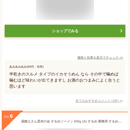
ショップでみる
価格と在庫を
楽天
でチェック
>>
あみあみあみ(40代・女性)
半乾きのスルメ タイプのイカそうめん なら その中で噛めば
噛むほど味わいが出てきますし お酒のおつまみによく合うと
思います
全てのおすすめコメント
(
1
件)
>
6
no.
函館えさん昆布の会 するめソーメン 500g (A) するめ 業務用 するめスティック スルメイカ