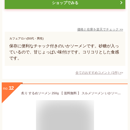
ショップでみる
価格と在庫を
楽天
でチェック
>>
カフェアロハ(50代・男性)
保存に便利なチャック付きのいかソーメンです。砂糖が入っ
ているので、甘じょっぱい味付けです。コリコリとした食感
です。
全てのおすすめコメント
(
1
件)
>
12
no.
炙り するめソーメン 250g 【 送料無料 】 スルメソーメン いかソーメン いかそうめん するめそうめん 駄菓子 するめいか 業務用 おしゃぶりするめ メガ盛り