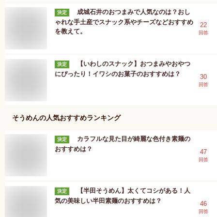
成城石井のおつまみで人気なのは？おし
決定
ゃれな手土産でスナック系やチーズなどおすすめ
22
を教えて。
回答
【いわしのスナック】おつまみやおやつ
決定
にぴったり！イワシのお菓子のおすすめは？
30
回答
そうめん
の人気おすすめランキング
カラフルな見た目が綺麗な色付き素麺の
決定
おすすめは？
47
回答
【半田そうめん】太くてコシがある！人
決定
気の美味しい半田素麺のおすすめは？
46
回答