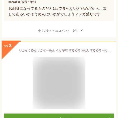
nanacoco(40代・女性)
お刺身になってるものだと1回で食べないとだめだから、ほ
してあるいかそうめんはいかがでしょう？メガ盛りです
全てのおすすめコメント（2件）
3
no.
いかそうめん いかそーめん イカ 珍味 するめそうめん するめそーめん スルメ 珍味 駄菓子 いか 業務用 訳あり メガ盛り 600g 送料無料 酒の肴 在宅 おつまみ 退職 在宅応援 家飲み 訳アリ 仕送り 業務用 食品 お取り寄せ 時短 誕生日 御礼 お礼 メール便