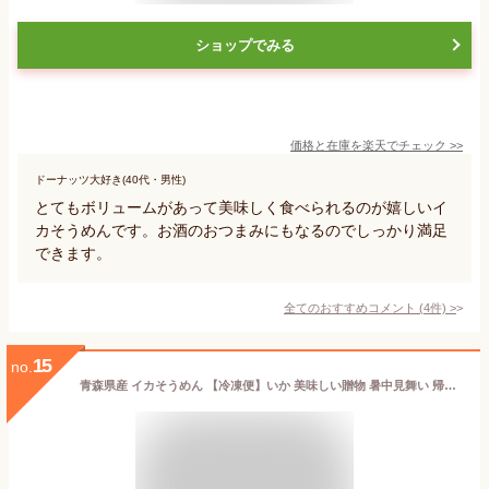
ショップでみる
価格と在庫を
楽天
でチェック
>>
ドーナッツ大好き(40代・男性)
とてもボリュームがあって美味しく食べられるのが嬉しいイ
カそうめんです。お酒のおつまみにもなるのでしっかり満足
できます。
全てのおすすめコメント
(
4
件)
>
15
no.
青森県産 イカそうめん 【冷凍便】いか 美味しい贈物 暑中見舞い 帰省土産 お盆 夏ギフト