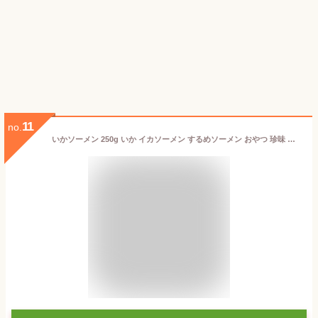
11
no.
いかソーメン 250g いか イカソーメン するめソーメン おやつ 珍味 やみつき おつまみ 家飲み ダイエット 噛む オーシャン・フォレスト【メール便】【代金引換不可・日時指定不可】【MAIL】