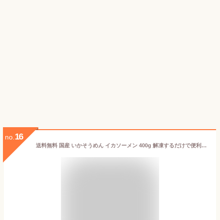
16
no.
送料無料 国産 いかそうめん イカソーメン 400g 解凍するだけで便利！鮮度抜群のイカ刺し イカソーメンをたっぷり約8人前 するめいか スルメイカ いか イカ 烏賊 刺身 いか刺し イカ刺し いかソーメン 刺身 築地市場 豊洲市場 ギフト