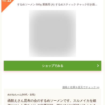
13
no.
するめソーメン 500g 業務用 (A) するめスティック チャック付き袋入り するめそうめん するめいか スルメスティック するめ スルメ スルメイカ 駄菓子 いか 業務用 メール便 送料無料
ショップでみる
価格と在庫を
楽天
でチェック
>>
めがねちゃん(50代・女性)
函館えさん昆布の会のするめソーメンです。スルメイカを細