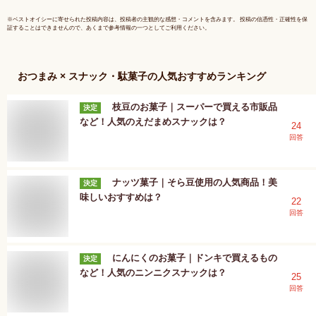
お酒 おつ
ト セット
※
ベストオイシー
に寄せられた投稿内容は、投稿者の主観的な感想・コメントを含みます。 投稿の信憑性・正確性を保
証することはできませんので、あくまで参考情報の一つとしてご利用ください。
おつまみ × スナック・駄菓子
の人気おすすめランキング
枝豆のお菓子｜スーパーで買える市販品
決定
など！人気のえだまめスナックは？
24
回答
ナッツ菓子｜そら豆使用の人気商品！美
決定
味しいおすすめは？
22
回答
にんにくのお菓子｜ドンキで買えるもの
決定
など！人気のニンニクスナックは？
25
回答