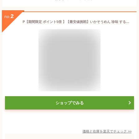
2
no.
P【期間限定 ポイント5倍 】【最安値挑戦】いかそうめん 珍味 するめそうめん イカそうめん するめそーめん スルメ 駄菓子 いか 業務用 訳あり メガ盛り 200g 送料無料 酒の肴 在宅 退職 在宅応援 家飲み ワイン ビール 日本酒 に合う 珍味 お酒 おつまみ ギフト セット
ショップでみる
価格と在庫を
楽天
でチェック
>>