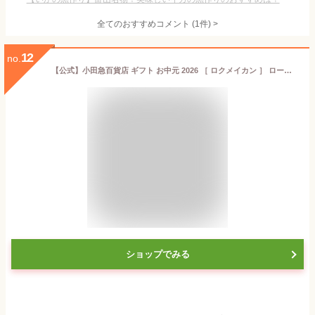
全てのおすすめコメント
(
1
件)
>
12
no.
【公式】小田急百貨店 ギフト お中元 2026 ［ ロクメイカン ］ ローズジュエル&恵みのしずく GDR-30 ｜指定の希望期間に順次お届け※沖縄・離島へは届不可
ショップでみる