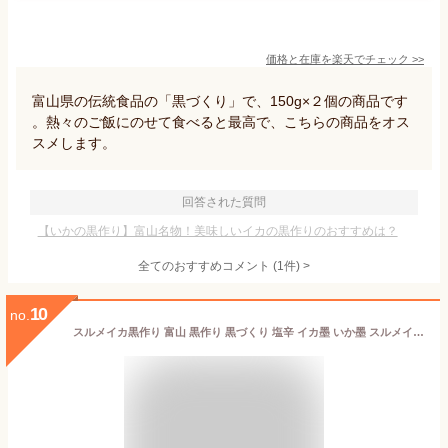
価格と在庫を
楽天
でチェック
>>
富山県の伝統食品の「黒づくり」で、150g×２個の商品です
。熱々のご飯にのせて食べると最高で、こちらの商品をオス
スメします。
回答された質問
【いかの黒作り】富山名物！美味しいイカの黒作りのおすすめは？
全てのおすすめコメント
(
1
件)
>
10
no.
スルメイカ黒作り 富山 黒作り 黒づくり 塩辛 イカ墨 いか墨 スルメイカ するめいか 海鮮 魚介 おつまみ 取り寄せ おもてなし グルメ 送料無料 お土産 お礼 お祝 内祝 誕生日 ご挨拶 ギフト 贈答 新生活 母の日 父の日 お中元