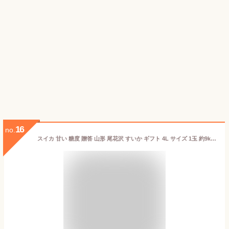
16
no.
スイカ 甘い 糖度 贈答 山形 尾花沢 すいか ギフト 4L サイズ 1玉 約9kg 山形 東海林農園 尾花沢スイカ 直送 西瓜 品種 羅王 ザ・スィート お供え お盆