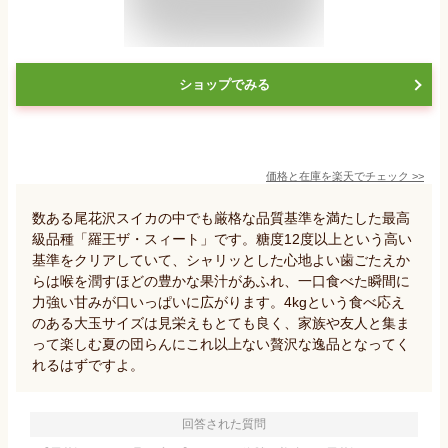
ショップでみる
価格と在庫を
楽天
でチェック
>>
数ある尾花沢スイカの中でも厳格な品質基準を満たした最高
級品種「羅王ザ・スィート」です。糖度12度以上という高い
基準をクリアしていて、シャリッとした心地よい歯ごたえか
らは喉を潤すほどの豊かな果汁があふれ、一口食べた瞬間に
力強い甘みが口いっぱいに広がります。4kgという食べ応え
のある大玉サイズは見栄えもとても良く、家族や友人と集ま
って楽しむ夏の団らんにこれ以上ない贅沢な逸品となってく
れるはずですよ。
回答された質問