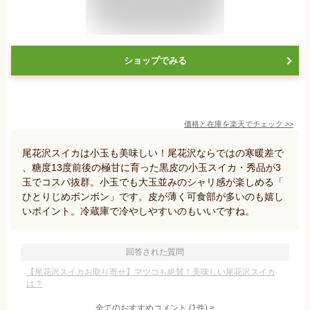
ショップでみる
価格と在庫を
楽天
でチェック
>>
尾花沢スイカは小玉も美味しい！尾花沢ならではの寒暖差で
、糖度13度前後の極甘に育った黒皮の小玉スイカ・秀品が3
玉でコスパ抜群。小玉でも大玉並みのシャリ感が楽しめる「
ひとりじめボンボン」です。皮が薄く可食部が多いのも嬉し
いポイント。冷蔵庫で冷やしやすいのもいいですね。
回答された質問
【尾花沢スイカお取り寄せ】マツコも絶賛！美味しい尾花沢スイカ
は？
全てのおすすめコメント
(
1
件)
>