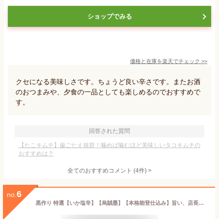
ショップでみる
価格と在庫を
楽天
でチェック
>>
クセになる美味しさです。ちょうど良い辛さです。またお酒
のおつまみや、夕食の一品としても楽しめるのでおすすめで
す。
回答された質問
【たこキムチ】歯ごたえ抜群！噛めば噛むほど美味しいタコキムチの
おすすめは？
全てのおすすめコメント
(
4
件)
>
6
no.
黒作り 特選【いか塩辛】【烏賊墨】【本格能登仕込み】旨い、店長おススメ♪