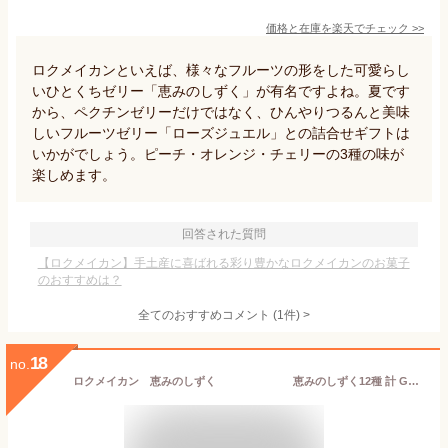
価格と在庫を
楽天
でチェック
>>
ロクメイカンといえば、様々なフルーツの形をした可愛らし
いひとくちゼリー「恵みのしずく」が有名ですよね。夏です
から、ペクチンゼリーだけではなく、ひんやりつるんと美味
しいフルーツゼリー「ローズジュエル」との詰合せギフトは
いかがでしょう。ピーチ・オレンジ・チェリーの3種の味が
楽しめます。
回答された質問
【ロクメイカン】手土産に喜ばれる彩り豊かなロクメイカンのお菓子
のおすすめは？
全てのおすすめコメント
(
1
件)
>
18
no.
ロクメイカン 恵みのしずく 恵みのしずく12種 計 GDA-30 御中元 お中元 夏のギフト 中元2026 夏の贈り物 常温 東北・関東送料無料 夏ギフト ギフト 贈答 藤崎百貨店