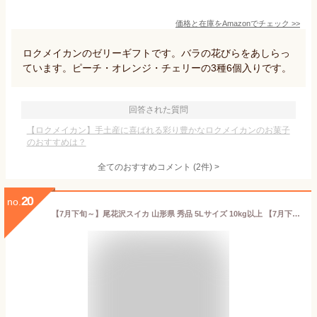
価格と在庫を
Amazon
でチェック
>>
ロクメイカンのゼリーギフトです。バラの花びらをあしらっ
ています。ピーチ・オレンジ・チェリーの3種6個入りです。
回答された質問
【ロクメイカン】手土産に喜ばれる彩り豊かなロクメイカンのお菓子
のおすすめは？
全てのおすすめコメント
(
2
件)
>
20
no.
【7月下旬～】尾花沢スイカ 山形県 秀品 5Lサイズ 10kg以上 【7月下旬～順次発送】