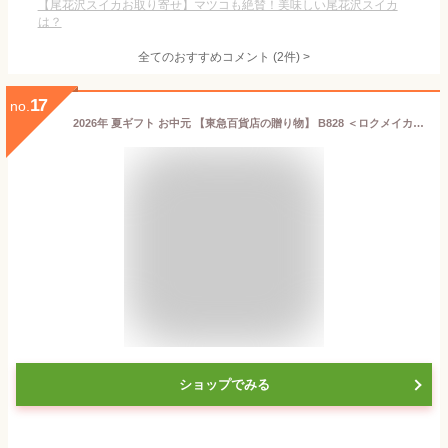
【尾花沢スイカお取り寄せ】マツコも絶賛！美味しい尾花沢スイカ
は？
全てのおすすめコメント
(
2
件)
>
17
no.
2026年 夏ギフト お中元 【東急百貨店の贈り物】 B828 ＜ロクメイカン＞ ローズジュエル＆恵みのしずく
ショップでみる