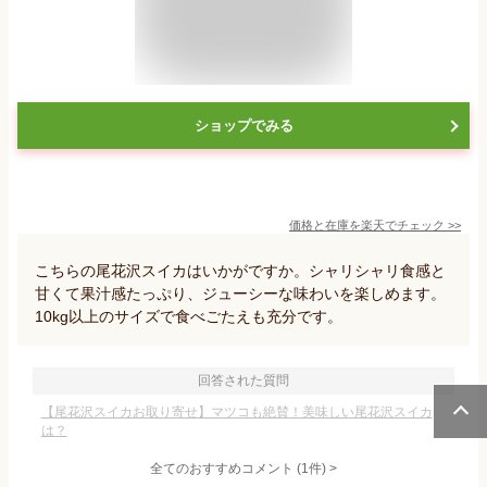
ショップでみる
価格と在庫を
楽天
でチェック
>>
こちらの尾花沢スイカはいかがですか。シャリシャリ食感と
甘くて果汁感たっぷり、ジューシーな味わいを楽しめます。
10kg以上のサイズで食べごたえも充分です。
回答された質問
【尾花沢スイカお取り寄せ】マツコも絶賛！美味しい尾花沢スイカ
は？
全てのおすすめコメント
(
1
件)
>