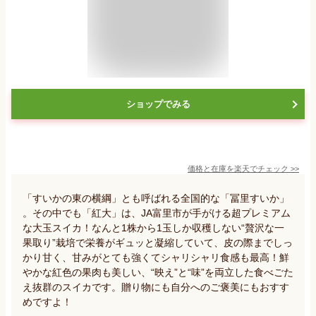
ショップでみる
価格と在庫を
楽天
でチェック
>>
「すいかの東の横綱」とも呼ばれる全国的な「冨里すいか」
。その中でも「紅大」は、JA富里市が手がける超プレミアム
な大玉スイカ！なんと1株から1玉しか収穫しない“贅沢な一
果取り”栽培で栄養がギュッと凝縮していて、皮の際までしっ
かり甘く、甘みがとても強くてシャリシャリ食感も最高！鮮
やかな紅色の果肉も美しい、“映え”と“味”を両立した食べごた
え抜群のスイカです。贈り物にも自分へのご褒美にもおすす
めですよ！