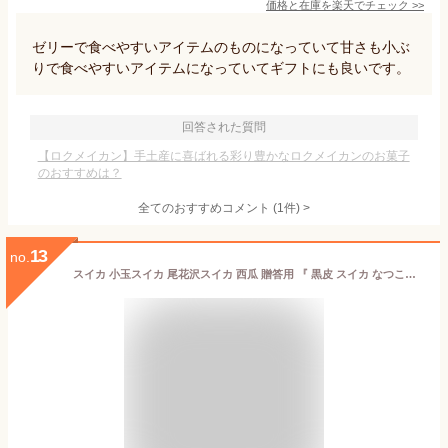
価格と在庫を
楽天
でチェック
>>
ゼリーで食べやすいアイテムのものになっていて甘さも小ぶ
りで食べやすいアイテムになっていてギフトにも良いです。
回答された質問
【ロクメイカン】手土産に喜ばれる彩り豊かなロクメイカンのお菓子
のおすすめは？
全てのおすすめコメント
(
1
件)
>
13
no.
スイカ 小玉スイカ 尾花沢スイカ 西瓜 贈答用 『 黒皮 スイカ なつここあ 又は ひとりじめボンボン 』 秀3L 3玉入り ギフト すいか 送料無料 甘い 尾花沢スイカ 敬老の日 お彼岸 お供え 農産物 お中元 1 玉 の 収穫 時期 見分け 方 訳あり 金色 羅王