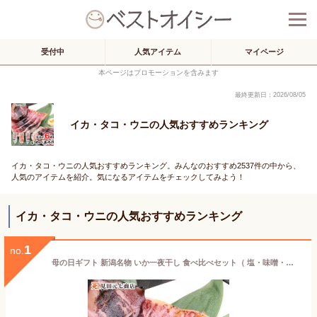
受付中
人気アイテム
マイページ
本ページはプロモーションを含みます
最終更新日：2026/08/05
イカ・タコ・ウニの人気おすすめランキング
イカ・タコ・ウニの人気おすすめランキング。みんなのおすすめ2537件の中から、
人気のアイテムを紹介。気になるアイテムをチェックしてみよう！
イカ・タコ・ウニの人気おすすめランキング
1
no.
母の日ギフト 新潟名物 いか一夜干し 食べ比べセット（ 塩・味噌・醤油）合計6枚 自宅用 つまみ 冷凍 国産いか使用 天日塩 グルメ 海鮮 キャンプ食材 キャンプ飯 するめ スルメイカ 烏賊 干物 天麩羅 天ぷら 特大 大きめ 酒の肴 40代 50代 60代 70代 80代 御歳暮 プレゼント