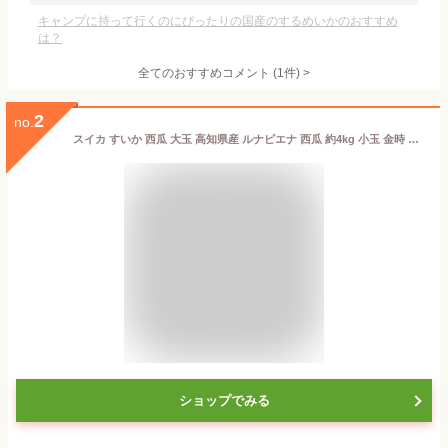
キャンプに持って行くのにぴったりの国産のするめいかのおすすめ
は？
全てのおすすめコメント
(
1
件)
>
2
no.
スイカ すいか 西瓜 大玉 高知県産 ルナピエナ 西瓜 約4kg 小玉 金時 送料無料 ギフト すいか スイカ 母の日 予約 5月中旬頃から
ショップでみる