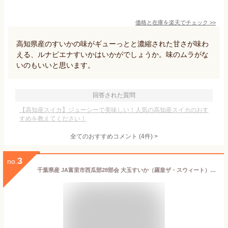
価格と在庫を
楽天
でチェック
>>
高知県産のすいかの味がギューっとと濃縮された甘さが味わ
える、ルナピエナすいかはいかがでしょうか。味のムラがな
いのもいいと思います。
回答された質問
【高知産スイカ】ジューシーで美味しい！人気の高知産スイカのおす
すめを教えてください！
全てのおすすめコメント
(
4
件)
>
3
no.
千葉県産 JA富里市西瓜部28部会 大玉すいか（羅皇ザ・スウィート）9キロ以上 4Lサイズ 1玉 送料無料 スイカ すいか 西瓜 市場発送