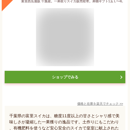
富里西瓜通販 千葉産。一果取りスイカ販売取寄。果物ギフト1玉 L〜4L
ショップでみる
価格と在庫を
楽天
でチェック
>>
千葉県の富里スイカは、糖度11度以上の甘さとシャリ感で美
味しさが凝縮した一果獲りの逸品です。土作りにもこだわり
、有機肥料を使うなど安心安全のスイカで皇室に献上された