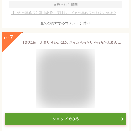
回答された質問
【いかの黒作り】富山名物！美味しいイカの黒作りのおすすめは？
全てのおすすめコメント
(
1
件)
>
7
no.
【楽天1位】 ぷるり すいか 120g スイカ もっちり やわらか ぷるん クセになる 食感 新食感 スイーツ 可愛い 寒天 和菓子 本葛 もち米粉 葛粉 ASMR 咀嚼音 カラフル いづも寒天工房 贈り物 プチギフト プレゼント メッセージカード 夏休み 御中元 夏季限定
ショップでみる