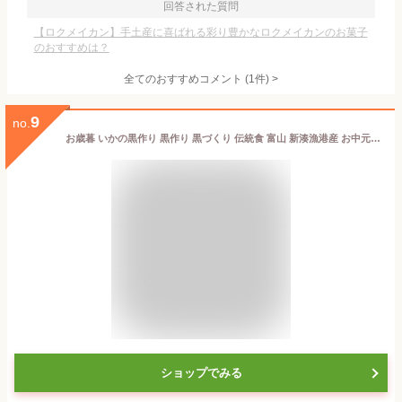
回答された質問
【ロクメイカン】手土産に喜ばれる彩り豊かなロクメイカンのお菓子
のおすすめは？
全てのおすすめコメント
(
1
件)
>
9
no.
お歳暮 いかの黒作り 黒作り 黒づくり 伝統食 富山 新湊漁港産 お中元 お歳暮 ギフトに最適 スルメイカ 150g×2個
ショップでみる