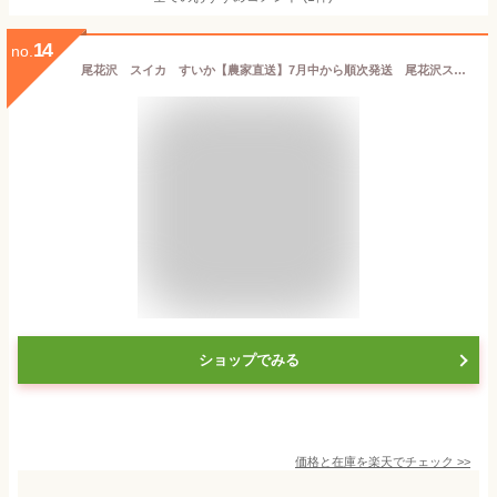
14
no.
尾花沢 スイカ すいか【農家直送】7月中から順次発送 尾花沢スイカ 1個 山形県産 新鮮 甘い シャリ感抜群 大玉 西瓜 送料無料
ショップでみる
価格と在庫を
楽天
でチェック
>>