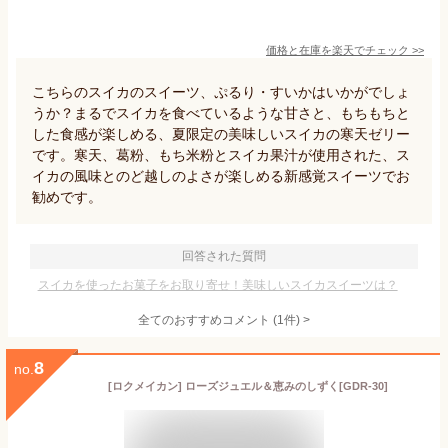
価格と在庫を
楽天
でチェック
>>
こちらのスイカのスイーツ、ぷるり・すいかはいかがでしょ
うか？まるでスイカを食べているような甘さと、もちもちと
した食感が楽しめる、夏限定の美味しいスイカの寒天ゼリー
です。寒天、葛粉、もち米粉とスイカ果汁が使用された、ス
イカの風味とのど越しのよさが楽しめる新感覚スイーツでお
勧めです。
回答された質問
スイカを使ったお菓子をお取り寄せ！美味しいスイカスイーツは？
全てのおすすめコメント
(
1
件)
>
8
no.
[ロクメイカン] ローズジュエル＆恵みのしずく[GDR-30]