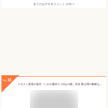
全てのおすすめコメント
(
1
件)
>
11
no.
イカスミ使用の塩辛「いかの黒作り 120g×3個」京吉 富山湾の新鮮な海の幸 (クール冷凍便)