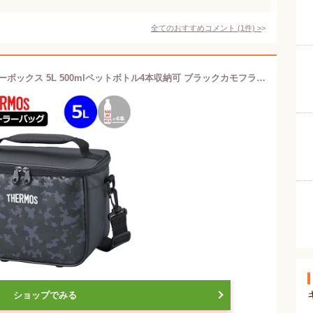
全てのおすすめコメント
(
1
件)
>
Thermos サーモス 保冷 ソフトクーラーボックス 5L 500mlペットボトル4本収納可 ブラックカモフラージュ REI-0052 【新品】UAAR ソフトクーラーバッグ メンズ レディース ユニセックス JUL1
ショップでみる