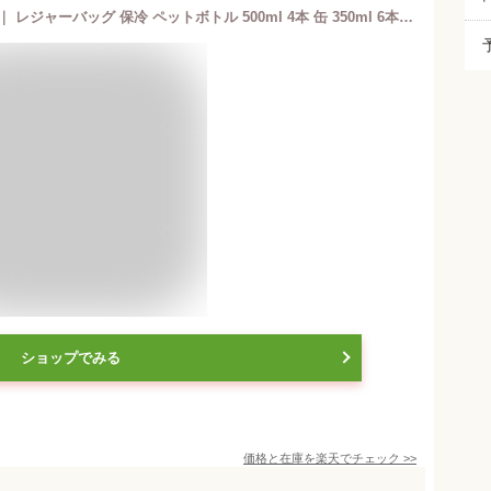
クーラーバッグ 5L ブラック U-Q1118 ｜ レジャーバッグ 保冷 ペットボトル 500ml 4本 缶 350ml 6本 ポケットつき 折りたたみ コンパクト 染みにくい スポーツ 運動会 キャンプ
ショップでみる
価格と在庫を
楽天
でチェック
>>