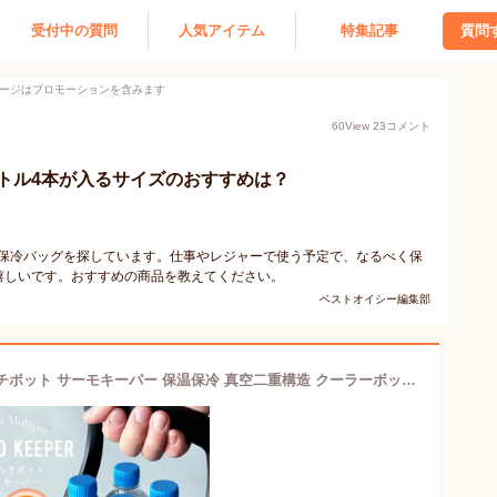
受付中の質問
人気アイテム
特集記事
質問
ージはプロモーションを含みます
60
View
23
コメント
トル4本が入るサイズのおすすめは？
べる保冷バッグを探しています。仕事やレジャーで使う予定で、なるべく保
嬉しいです。おすすめの商品を教えてください。
ベストオイシー編集部
【小型・クーラーボックス】真空マルチポット サーモキーパー 保温保冷 真空二重構造 クーラーボックス VK-02 5L アイスボックス 小型（クーラーバック・アウトドア・熱中症対策・ピクニック・部活・ペットボトル4本・肉・キャンプ・バーベキュー・ブラック・黒）カクセー