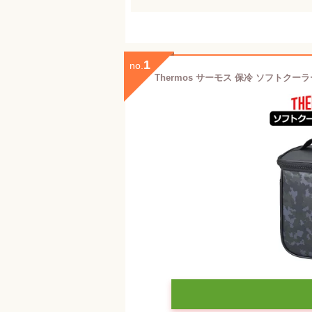
1
no.