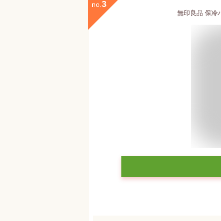
3
no.
無印良品 保冷バッ