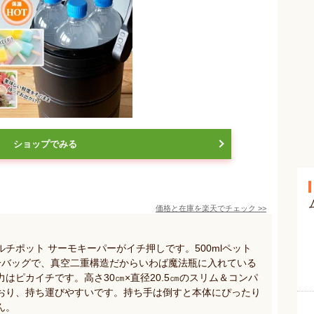
ショップでみる
価格と在庫を
楽天
でチェック
>>
チポット サーモキーパーがイチ押しです。500mlペット
冷バッグで、真空二重構造だからいわば魔法瓶に入れている
はピカイチです。高さ30㎝×直径20.5㎝のスリム＆コンパ
おり、持ち運びやすいです。持ち手は倒すと本体にぴったり
ん。