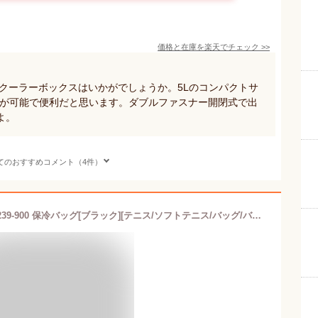
価格と在庫を
楽天
でチェック
>>
クーラーボックスはいかがでしょうか。5Lのコンパクトサ
収納が可能で便利だと思います。ダブルファスナー開閉式で出
よ。
てのおすすめコメント（4件）
【DUNLOP】ダンロップテニス DTC2239-900 保冷バッグ[ブラック][テニス/ソフトテニス/バッグ/バック/ショルダー/500mlペットボトル4本収納可/トレーニング/試合/部活/クラブ]【RCP】