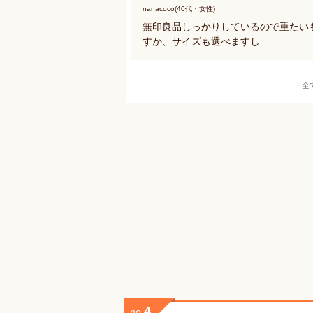
nanacoco(40代・女性)
無印良品しっかりしているので重たい
すか、サイズも選べますし
全
4
no.