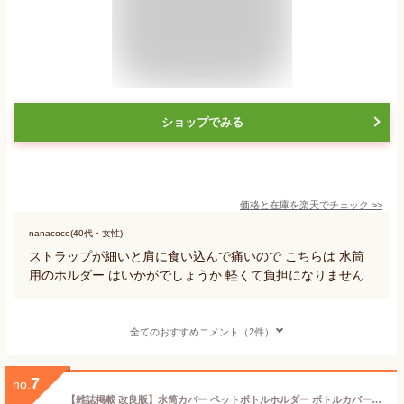
ショップでみる
価格と在庫を
楽天
でチェック
>>
nanacoco(40代・女性)
ストラップが細いと肩に食い込んで痛いので こちらは 水筒
用のホルダー はいかがでしょうか 軽くて負担になりません
全てのおすすめコメント（2件）
7
no.
【雑誌掲載 改良版】水筒カバー ペットボトルホルダー ボトルカバー ボトルケース ボトルホルダー 水筒ホルダー 水筒ケース カバー ペットボトルカバー 500ml 600ml 肩掛け 子供 ショルダー 小学生