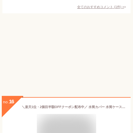
全てのおすすめコメント
(
1
件)
>
16
no.
＼楽天1位・2個目半額OFFクーポン配布中／ 水筒カバー 水筒ケース ボトルカバー ペットボトルカバー 500 キッズ 単品 かわいい ストラップ 袋 水筒ホルダー 肩掛け ショルダー ボトルホルダー 子供 子ども 水筒入れ ペットボトルホルダー ショルダー おしゃれ