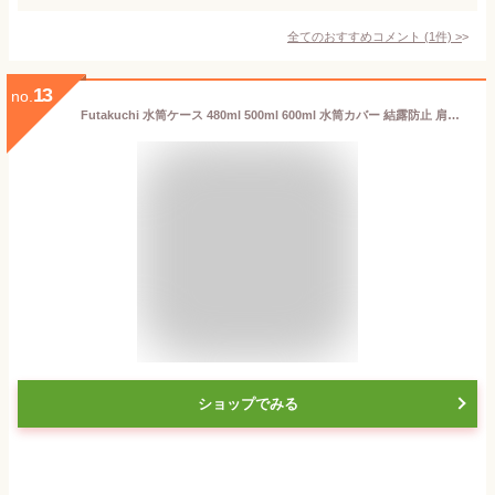
全てのおすすめコメント
(
1
件)
>
13
no.
Futakuchi 水筒ケース 480ml 500ml 600ml 水筒カバー 結露防止 肩掛け 手持ち 2way ショルダーストラップ付き 衝撃吸収 ペットボトルカバー 子供 キャンプ 通学 散策に最適
ショップでみる