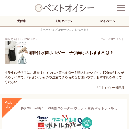
受付中
人気アイテム
マイページ
本ページはプロモーションを含みます
最終更新日：2026/06/12
57
View
28
コメント
肩掛け水筒ホルダー｜子供向けのおすすめは？
小学生の子供用に、肩掛けタイプの水筒ホルダーを購入したいです。500mlボトルが
入るサイズで、汚れにくいものや洗濯できるものなど使いやすいおすすめを教えて
ください。
ベストオイシー編集部
Pick
Up
[5月26日〜6月4日 P10倍]スケーター ウェット 水筒 ペットボトル カバー 保冷 水筒カバー ショルダー 子供 キャラクター ディズニー WSSC3【ボトル ケース ボトルホルダー ボトルカバー 500ml 対応 肩掛け キッズ 子ども】