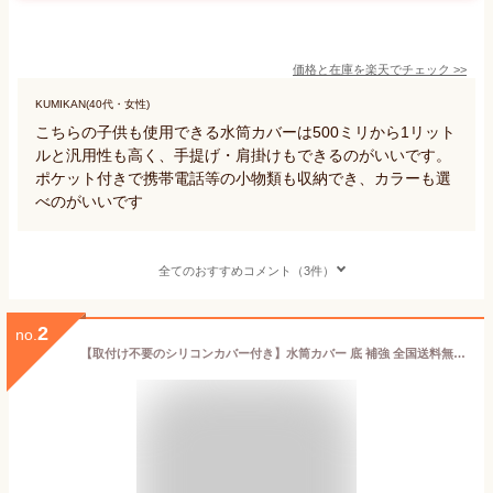
価格と在庫を
楽天
でチェック
>>
KUMIKAN(40代・女性)
こちらの子供も使用できる水筒カバーは500ミリから1リット
ルと汎用性も高く、手提げ・肩掛けもできるのがいいです。
ポケット付きで携帯電話等の小物類も収納でき、カラーも選
べのがいいです
全てのおすすめコメント（3件）
2
no.
【取付け不要のシリコンカバー付き】水筒カバー 底 補強 全国送料無料 BottlePit 底抜け対策 500ml 全ての材料検査済み ショルダーストラップ 水筒ホルダー こども 女の子 男の子 水筒用 ケースのみ