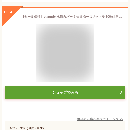
3
no.
【セール価格】stample 水筒カバー ショルダー 1リットル 500ml 肩掛け キッズ 子供 おしゃれ スタンプル 熱中症対策 小学校 保育園 幼稚園 入園 ボトルホルダー 軽い 水筒 ショルダー 男の子 女の子 入学 通園 アウトドア 軽量 シンプル 夏 冬 e5916
ショップでみる
価格と在庫を
楽天
でチェック
>>
カフェアロハ(50代・男性)