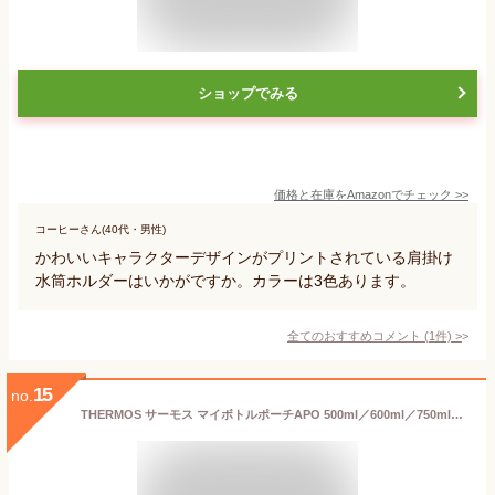
ショップでみる
価格と在庫を
Amazon
でチェック
>>
コーヒーさん(40代・男性)
かわいいキャラクターデザインがプリントされている肩掛け
水筒ホルダーはいかがですか。カラーは3色あります。
全てのおすすめコメント
(
1
件)
>
15
no.
THERMOS サーモス マイボトルポーチAPO 500ml／600ml／750ml／1.0L用 ブラック／ベージュ／パープル／ライトブルー／グレー ストラップ付 洗濯機対応 傷防止 キズ防止 汚れ防止