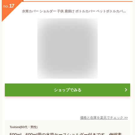
17
no.
水筒カバー ショルダー 子供 肩掛け ボトルカバー ペットボトルカバー 水筒ケース 保冷 500ml 600ml カバー 水筒 ペットボトルホルダー かわいい おしゃれ 子ども タイガー カバー のみ 600 500 斜めがけ プレゼント
ショップでみる
価格と在庫を
楽天
でチェック
>>
Toshimi(60代・男性)
500ml、600ml用の水筒ケースショルダー付きです。伸縮素