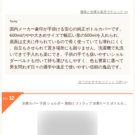
価格と在庫を
楽天
でチェック
>>
Tacky
国内メーカー象印が手掛ける安心の純正ボトルカバーです。
600mlのやや大きめサイズで幅広い形の500mlを入れられ、
底面は丈夫に作られているので長く使っていても壊れにくく
、自立もさせられて置き場所にも困りません。洗濯機で丸洗
いできて手入れも楽にでき、子供の手でも扱いやすいショル
ダーベルトも付いて持ち運びもしやすく、色も豊富に選べて
男女問わず日々の通学や遠足で使いやすい信頼の逸品です。
全てのおすすめコメント
(
1
件)
>
12
no.
水筒カバー 子供 ショルダー 肩掛け ストラップ 水筒ケース ボトルカバー サーモス 象印 タイガー 兼用 伸縮素材 360ml 480ml 500ml 550ml 600ml 750ml おしゃれ 遠足 入園 入学 準備