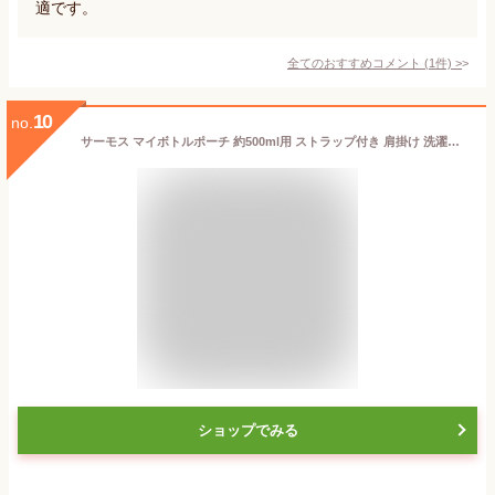
適です。
全てのおすすめコメント
(
1
件)
>
10
no.
サーモス マイボトルポーチ 約500ml用 ストラップ付き 肩掛け 洗濯機使用可 お名前スペース付き 水筒カバー ブラック APOｰ500 BK
ショップでみる