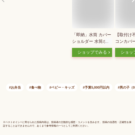
「即納」水筒 カバー
【取付け
ショルダー 水筒ホル
コンカバ
ダー 1l 子供 大人 ス
筒カバー 
ショップでみる
ショッ
マホポーチ ペットボ
国送料無料 B
トルホルダー 水筒キ
底抜け対策 
ャリアカバー 水筒か
ての材料検
ばーボトルケース 手
ョルダー
提げ 肩掛け 大容量
水筒ホルダ
500ml-1000ml 調節
女の子 男
お弁当
食べ物
ベビー・キッズ
予算5,000円以内
男の子（0
可能な引き紐 旅行/
用 ケース
登山/通学／散歩
※
ベストオイシー
に寄せられた投稿内容は、投稿者の主観的な感想・コメントを含みます。 投稿の信憑性・正確性を保
証することはできませんので、あくまで参考情報の一つとしてご利用ください。