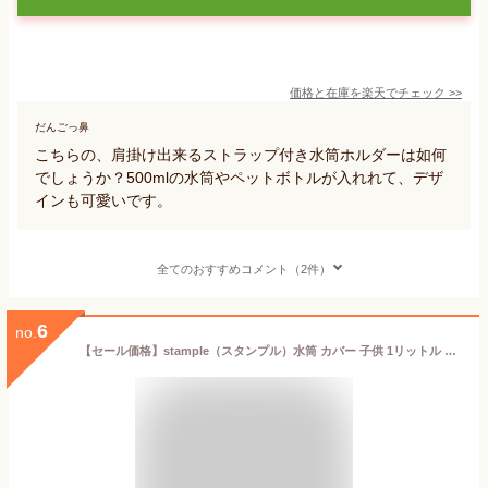
価格と在庫を
楽天
でチェック
>>
だんごっ鼻
こちらの、肩掛け出来るストラップ付き水筒ホルダーは如何
でしょうか？500mlの水筒やペットボトルが入れれて、デザ
インも可愛いです。
全てのおすすめコメント（2件）
6
no.
【セール価格】stample（スタンプル）水筒 カバー 子供 1リットル 500ml 肩掛け キッズ 子供 おしゃれ スタンプル 熱中症対策 小学校 入園 ボトルホルダー 軽い 水筒 ショルダー 男の子 女の子 通園 お出かけ アウトドア 軽量 シンプル かわいい 春 夏 冬 e5916