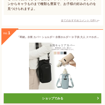
ンからキャラものまで種類も豊富で、お子様の好みのものを
見つけられますよ。
全てのおすすめコメント
(
1
件)
>
1
no.
「即納」水筒 カバー ショルダー 水筒ホルダー 1l 子供 大人 スマホポーチ ペットボトルホルダー 水筒キャリアカバー 水筒かばーボトルケース 手提げ 肩掛け 大容量 500ml-1000ml 調節可能な引き紐 旅行/登山/通学／散歩
ショップでみる