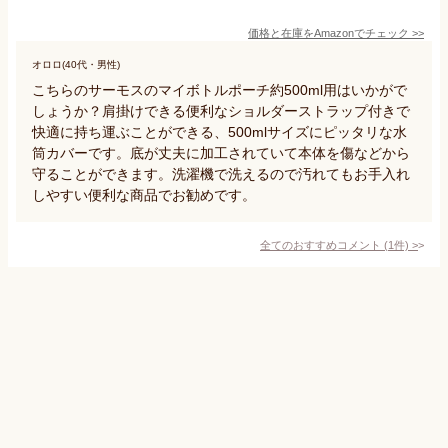
価格と在庫を
Amazon
でチェック
>>
オロロ(40代・男性)
こちらのサーモスのマイボトルポーチ約500ml用はいかがで
しょうか？肩掛けできる便利なショルダーストラップ付きで
快適に持ち運ぶことができる、500mlサイズにピッタリな水
筒カバーです。底が丈夫に加工されていて本体を傷などから
守ることができます。洗濯機で洗えるので汚れてもお手入れ
しやすい便利な商品でお勧めです。
全てのおすすめコメント
(
1
件)
>