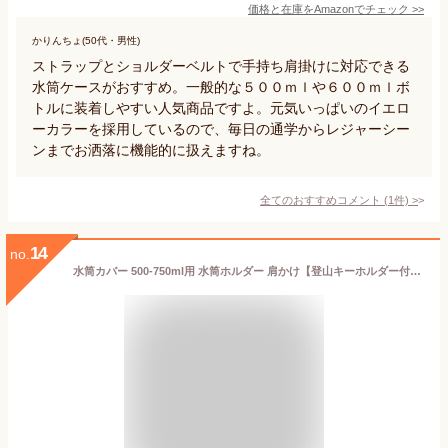
価格と在庫を
Amazon
でチェック
>>
かりんちょ(50代・男性)
ストラップとショルダーベルトで手持ち肩掛けに対応できる
水筒ケースがおすすめ。一般的な５００ｍｌや６００ｍｌボ
トルに装着しやすい人気商品ですよ。元気いっぱいのイエロ
ーカラーを採用しているので、毎日の通学からレジャーシー
ンまでお洒落に機能的に扱えますね。
全てのおすすめコメント
(
1
件)
>
14
no.
水筒カバー 500-750ml用 水筒ホルダー 肩かけ【登山キーホルダー付き】キッズ ショルダー 持ち歩き 肩掛け 登山 カップホルダー 子供 大人 男女兼用 おしゃれ 洗濯機洗い (グリーン)