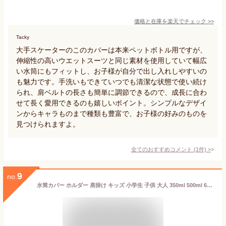
価格と在庫を
楽天
でチェック
>>
Tacky
大手スケーターのこのカバーは本来ペットボトル用ですが、
伸縮性の高いウエットスーツと同じ素材を使用していて幅広
い水筒にもフィットし、お子様が自分で出し入れしやすいの
も魅力です。手洗いもできていつでも清潔な状態で使い続け
られ、肩ベルトの長さも簡単に調節できるので、成長に合わ
せて長く愛用できるのも嬉しいポイント。シンプルなデザイ
ンからキャラものまで種類も豊富で、お子様の好みのものを
見つけられますよ。
全てのおすすめコメント
(
1
件)
>
9
no.
水筒カバー ホルダー 肩掛け キッズ 小学生 子供 大人 350ml 500ml 600ml 水筒ケース ストラップ・ショルダー付き 水筒 ボトルホルダー サイズ調整可 マルチタイプ 直径5.3?6.5cm可変調整 保温保冷 遠足 入学 通学 累計10万枚個突破