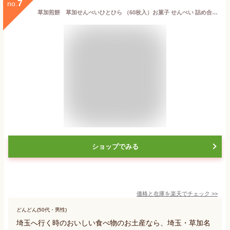
7
no.
草加煎餅 草加せんべいひとひら （60枚入）お菓子 せんべい 詰め合わせギフト 母の日 父の日 お中元 セット 個包装
ショップでみる
価格と在庫を
楽天
でチェック
>>
どんどん(50代・男性)
埼玉へ行く時のおいしい食べ物のお土産なら、埼玉・草加名