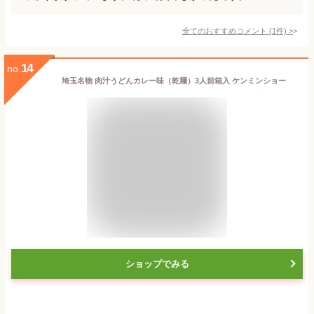
全てのおすすめコメント
(
1
件)
>
14
no.
埼玉名物 肉汁うどんカレー味（乾麺）3人前箱入 ケンミンショー
ショップでみる