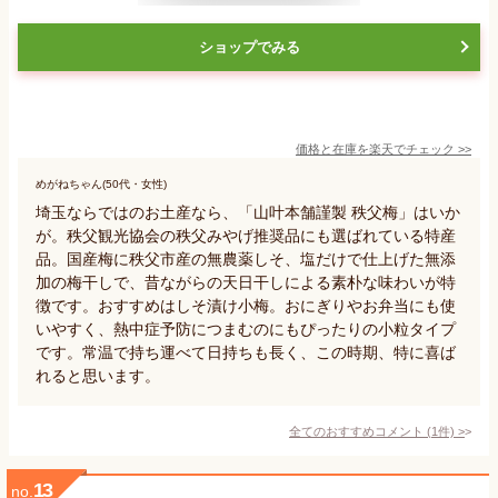
ショップでみる
価格と在庫を
楽天
でチェック
>>
めがねちゃん(50代・女性)
埼玉ならではのお土産なら、「山叶本舗謹製 秩父梅」はいか
が。秩父観光協会の秩父みやげ推奨品にも選ばれている特産
品。国産梅に秩父市産の無農薬しそ、塩だけで仕上げた無添
加の梅干しで、昔ながらの天日干しによる素朴な味わいが特
徴です。おすすめはしそ漬け小梅。おにぎりやお弁当にも使
いやすく、熱中症予防につまむのにもぴったりの小粒タイプ
です。常温で持ち運べて日持ちも長く、この時期、特に喜ば
れると思います。
全てのおすすめコメント
(
1
件)
>
13
no.