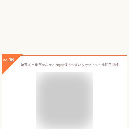
16
no.
埼玉 お土産 芋せんべい 70g×5袋 さつまいも サツマイモ 小江戸 川越 名物 駄菓子 菓子屋横丁 松陸製菓