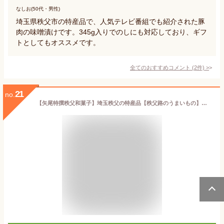
なしお(50代・男性)
埼玉県秩父市の特産品で、人気テレビ番組でも紹介された豚
肉の味噌漬けです。345g入りでのしにも対応しており、ギフ
トとしてもオススメです。
全てのおすすめコメント
(
2
件)
>
21
no.
【矢尾特撰秩父和菓子】埼玉秩父の特産品【秩父路のうまいもの】和菓子屋秩父庵 玉木家特製ちちぶぽてと10個入 オススメホっクホク芋の美味しさをそのままぎゅっとと閉じ込めた和風スイートぽてと 御年賀 御中元 バレンタイン ホワイトデー クリスマス 内祝 御祝【秩父物産】