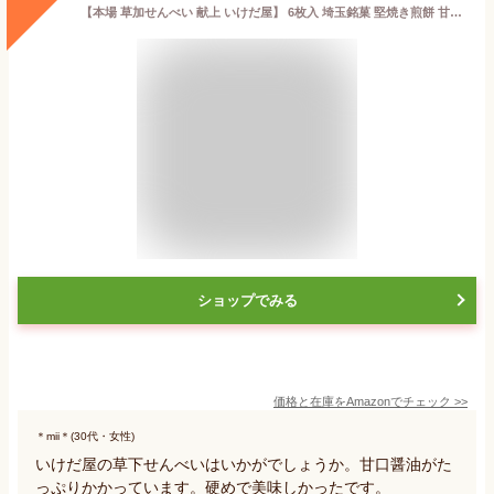
【本場 草加せんべい 献上 いけだ屋】 6枚入 埼玉銘菓 堅焼き煎餅 甘口醤油 米菓 和菓子 手土産 | 紙袋つき
ショップでみる
価格と在庫を
Amazon
でチェック
>>
＊mii＊(30代・女性)
いけだ屋の草下せんべいはいかがでしょうか。甘口醤油がた
っぷりかかっています。硬めで美味しかったです。