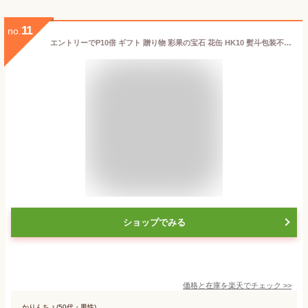
11
no.
エントリーでP10倍 ギフト 贈り物 彩果の宝石 花缶 HK10 熨斗包装不可 エントリーでポイント10倍（6月11日01：59迄）
ショップでみる
価格と在庫を
楽天
でチェック
>>
かりんちょ(50代・男性)