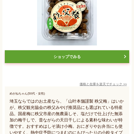
ショップでみる
価格と在庫を
楽天
でチェック
>>
めがねちゃん(50代・女性)
埼玉ならではのお土産なら、「山叶本舗謹製 秩父梅」はいか
が。秩父観光協会の秩父みやげ推奨品にも選ばれている特産
品。国産梅に秩父市産の無農薬しそ、塩だけで仕上げた無添
加の梅干しで、昔ながらの天日干しによる素朴な味わいが特
徴です。おすすめはしそ漬け小梅。おにぎりやお弁当にも使
いやすく、熱中症予防につまむのにもぴったりの小粒タイプ