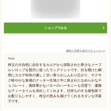
ショップでみる
価格と在庫を
楽天
でチェック
>>
Tacky
秩父の大自然に自生するカエデから採取された希少なメープ
ルシロップを贅沢に使ったラングドシャです。封を開けた瞬
間にカエデ特有の優しく甘い香りがふんわり広がり、サクサ
ク軽やかな食感のクッキー生地と中に挟まれたなめらかなチ
ョコレート、風味豊かなバターのハーモニーも完璧で、優雅
なティータイムを演出してくれます。日持ちのする個包装で
お配りもしやすく、秩父の恵みを届けてくれるモダンな洋菓
子です。