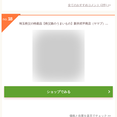
全てのおすすめコメント
(
2
件)
>
18
no.
埼玉秩父の特産品【秩父路のうまいもの】新井武平商店（ヤマブ）謹製 秩父味噌屋のねぎ味噌せんべい1袋（5枚入り）みそ屋の手焼き味噌 父の日 母の日 お土産 おすすめギフト [ お祝い返し 母の日 父の日 ] 【秩父物産】帰省【冷蔵クール便同梱可】
ショップでみる
価格と在庫を
楽天
でチェック
>>