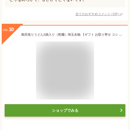
全てのおすすめコメント
(
1
件)
>
10
no.
島田造りうどん5袋入り（乾麺）埼玉名物 【ギフト お取り寄せ コシ おいしい グルメ 御中元 お歳暮 贈答】
ショップでみる