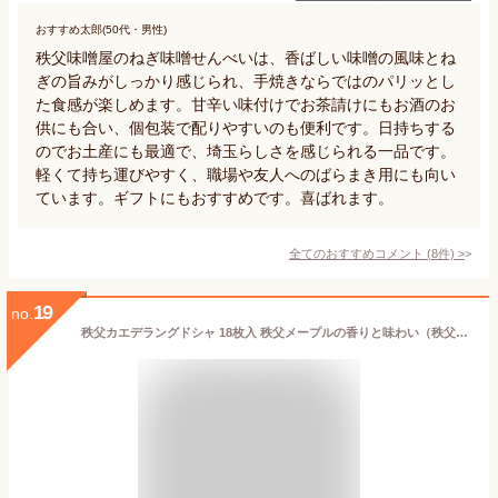
おすすめ太郎(50代・男性)
秩父味噌屋のねぎ味噌せんべいは、香ばしい味噌の風味とね
ぎの旨みがしっかり感じられ、手焼きならではのパリッとし
た食感が楽しめます。甘辛い味付けでお茶請けにもお酒のお
供にも合い、個包装で配りやすいのも便利です。日持ちする
のでお土産にも最適で、埼玉らしさを感じられる一品です。
軽くて持ち運びやすく、職場や友人へのばらまき用にも向い
ています。ギフトにもおすすめです。喜ばれます。
全てのおすすめコメント
(
8
件)
>
19
no.
秩父カエデラングドシャ 18枚入 秩父メープルの香りと味わい（秩父のカエデ樹液使用）楓御歳暮 お歳暮 ギフト クリスマス 母の日 父の日 御年賀 埼玉県 樹液 バレンタイン ホワイトデー 秩父 【秩父物産】【出産祝い内祝い】楓 かえで お土産 贈り物におすすめ