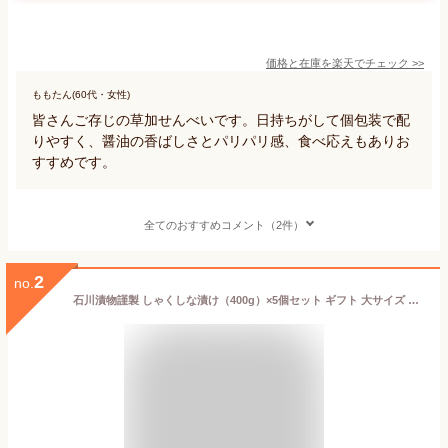
価格と在庫を
楽天
でチェック
>>
ももたん(60代・女性)
皆さんご存じの草加せんべいです。日持ちがして個包装で配
りやすく、醤油の香ばしさとパリパリ感、食べ応えもありお
すすめです。
全てのおすすめコメント（2件）
2
no.
石川漬物謹製 しゃくしな漬け（400g）×5個セット ギフト 大サイズ テレビにも紹介されて話題の特産品 埼玉秩父の特産品 秩父路のうまい物 酒のおつまみ しゃくし菜漬け 秩父特産しゃくしな漬 お取り寄せ彩の国優良ブランド品 みやげ 元祖 お土産ナンバー1【秩父物産】