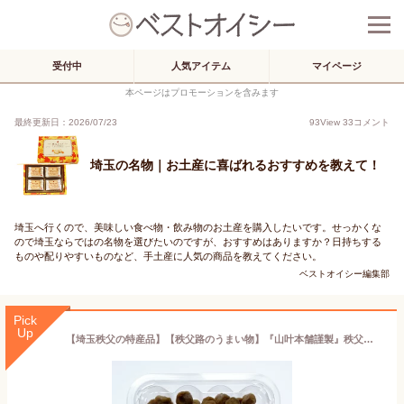
受付中
人気アイテム
マイページ
本ページはプロモーションを含みます
最終更新日：2026/07/23
93
View
33
コメント
埼玉の名物｜お土産に喜ばれるおすすめを教えて！
埼玉へ行くので、美味しい食べ物・飲み物のお土産を購入したいです。せっかくな
ので埼玉ならではの名物を選びたいのですが、おすすめはありますか？日持ちする
ものや配りやすいものなど、手土産に人気の商品を教えてください。
ベストオイシー編集部
Pick
Up
【埼玉秩父の特産品】【秩父路のうまい物】『山叶本舗謹製』秩父梅・天日干し［小粒］（180g）梅干し おにぎり お弁当 免疫力UP うめぼし 梅 梅干し【秩父物産】【冷蔵クール便同梱可】