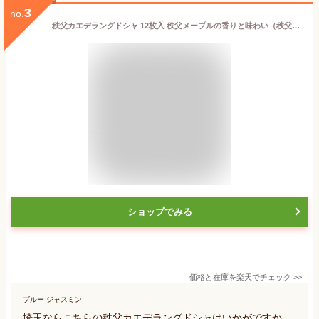
3
no.
秩父カエデラングドシャ 12枚入 秩父メープルの香りと味わい（秩父のカエデ樹液使用）楓御歳暮 お歳暮 ギフト クリスマス 母の日 父の日 御年賀 埼玉県 樹液 バレンタイン ホワイトデー 秩父 【秩父物産】【出産祝い内祝い】楓 かえで お土産 贈り物におすすめ
ショップでみる
価格と在庫を
楽天
でチェック
>>
ブルー ジャスミン
埼玉ならこちらの秩父カエデラングドシャはいかがですか。