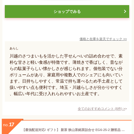
ショップでみる
価格と在庫を
楽天
でチェック
>>
あらし
川越のさつまいもを活かした芋せんべいの詰め合わせで、素
朴な甘さと軽い食感が特徴です。薄焼きで香ばしく、昔なが
らの駄菓子らしい懐かしさが感じられます。個包装でない分
ボリュームがあり、家庭用や複数人でのシェアにも向いてい
ます。日持ちしやすく、常温で持ち運べるため手土産として
扱いやすい点も便利です。埼玉・川越らしさが分かりやすく
、幅広い年代に受け入れられやすいお土産です。
全てのおすすめコメント
(
6
件)
>
17
no.
【最強配送対応/ ギフト】 新茶 狭山茶銘茶詰合せ EG6-25-2 贈答品 ドリンク お茶 内祝 御中元 御歳暮 御年賀 翌日発送可能 狭山茶 農林水産大臣賞受賞工場で製造 お土産 母の日 【父の日ギフト】 香典返し 埼玉特産物 プレゼント 七五三 自宅用