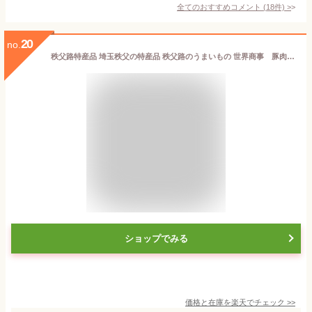
全てのおすすめコメント
(
18
件)
>
20
no.
秩父路特産品 埼玉秩父の特産品 秩父路のうまいもの 世界商事 豚肉味噌漬け【折入り】世界の豚味噌 豚 埼玉県 お土産 豚丼 豚味噌 おすすめギフトおつまみ ビール 日本酒 ハイボール 帰省土産 おみやげ 秩父 御祝 お返し 内祝 誕生日 ギフト 御歳暮【秩父物産】クリスマス
ショップでみる
価格と在庫を
楽天
でチェック
>>