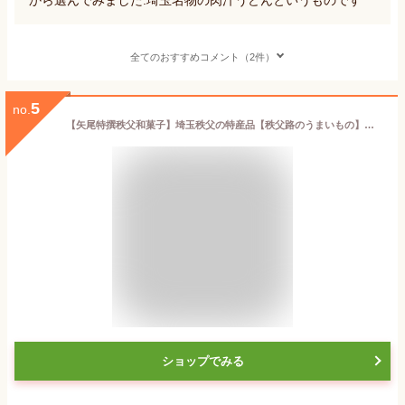
全てのおすすめコメント（2件）
5
no.
【矢尾特撰秩父和菓子】埼玉秩父の特産品【秩父路のうまいもの】和菓子屋秩父庵 玉木家特製ちちぶぽてと10個入 オススメホっクホク芋の美味しさをそのままぎゅっとと閉じ込めた和風スイートぽてと 御年賀 御中元 バレンタイン ホワイトデー クリスマス 内祝 御祝【秩父物産】
ショップでみる