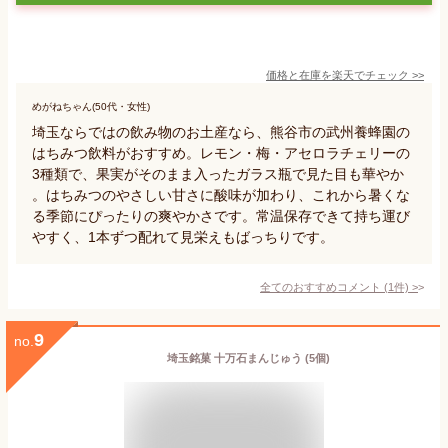
価格と在庫を
楽天
でチェック
>>
めがねちゃん(50代・女性)
埼玉ならではの飲み物のお土産なら、熊谷市の武州養蜂園の
はちみつ飲料がおすすめ。レモン・梅・アセロラチェリーの
3種類で、果実がそのまま入ったガラス瓶で見た目も華やか
。はちみつのやさしい甘さに酸味が加わり、これから暑くな
る季節にぴったりの爽やかさです。常温保存できて持ち運び
やすく、1本ずつ配れて見栄えもばっちりです。
全てのおすすめコメント
(
1
件)
>
9
no.
埼玉銘菓 十万石まんじゅう (5個)