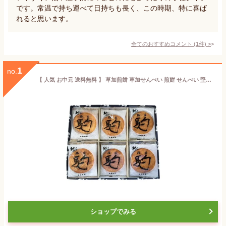
です。常温で持ち運べて日持ちも長く、この時期、特に喜ば
れると思います。
全てのおすすめコメント
(
1
件)
>
1
no.
【 人気 お中元 送料無料 】 草加煎餅 草加せんべい 煎餅 せんべい 堅焼き 醤油 しょうゆ 焼き菓子 和菓子 お茶請け おやつ ギフト プレゼント 贈り物 お祝い 内祝い 手土産 埼玉名物
ショップでみる