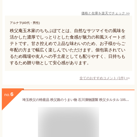
価格と在庫を
楽天
でチェック
>>
アルナヲ(40代・男性)
秩父庵玉木家のちちぶぽてとは、自然なサツマイモの風味を
活かした濃厚でしっとりとした食感が魅力の和風スイートポ
テトです。甘さ控えめで上品な味わいのため、お子様からご
年配の方まで幅広く楽しんでいただけます。個包装されてい
るため職場や友人への手土産としても配りやすく、日持ちも
するため贈り物として安心感があります。
全てのおすすめコメント
(
1
件)
>
6
no.
埼玉秩父の特産品 秩父路のうまい物 石川漬物謹製 秩父タルタル 105g しゃくしな漬を使用したタルタルソースです。 【秩父物産】