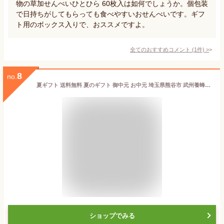
物の草加せんべいひとひら 60枚入は如何でしょうか。個包装
で日持ちがしてもらっても食べやすいおせんべいです。ギフ
ト用のボックス入りで、おススメですよ。
全てのおすすめコメント
(
1
件)
>
8
no.
夏ギフト 送料無料 夏のギフト 御中元 お中元 埼玉県熊谷市 武州養蜂園 はちみつ飲料（レモン・梅・アセロラチェリー）[15本セット]直送便 贈り物 おくりもの 御中元ギフト お中元ギフト 手土産 お土産 贈答用 プレゼント 簡易包装 中元のし対応 名入れ不可
ショップでみる