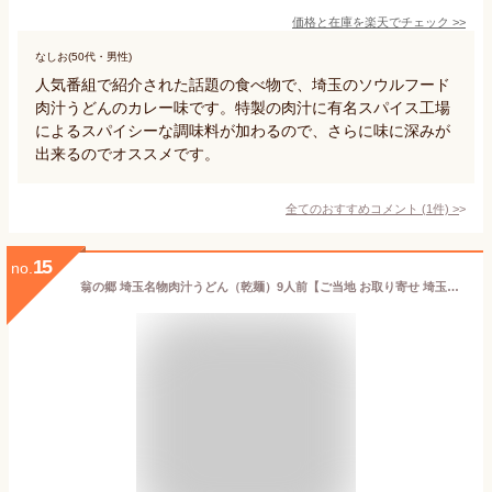
価格と在庫を
楽天
でチェック
>>
なしお(50代・男性)
人気番組で紹介された話題の食べ物で、埼玉のソウルフード
肉汁うどんのカレー味です。特製の肉汁に有名スパイス工場
によるスパイシーな調味料が加わるので、さらに味に深みが
出来るのでオススメです。
全てのおすすめコメント
(
1
件)
>
15
no.
翁の郷 埼玉名物肉汁うどん（乾麺）9人前【ご当地 お取り寄せ 埼玉うどん】