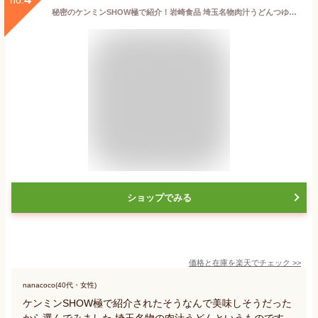
秘密のケンミンSHOW極で紹介！岩崎食品 埼玉名物肉汁うどんつゆ付 生うどん12人前(2人前×6袋)【TVで紹介！生うどん お取り寄せ グルメ ご当地 おうち時間 在宅 ケンミンショー スーパーセール】
ショップでみる
価格と在庫を
楽天
でチェック
>>
nanacoco(40代・女性)
ケンミンSHOW極で紹介されたそうなんで美味しそうだった
から選んでみました.埼玉名物の肉汁うどんというものです