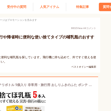
受付中の質問
人気アイテム
特集記事
質問
ージはプロモーションを含みます
8832
View
44
コメント
行や帰省時に便利な使い捨てタイプの哺乳瓶のおすす
に便利な哺乳瓶を探しています。飛行機に持ち込めて、外ですぐ使える使
さい。
ベストオイシー編集部
【期間限定P3倍】使い捨て 哺乳瓶 ステリボトル 5個入り 非常用・旅行用 おしりふきのふた ポンテ プレゼント 使い切り 液体ミルク 赤ちゃん 哺乳瓶 災害用 出産祝いやベビー ギフト・プチギフトにもオススメ 通販 【宅配便配送】