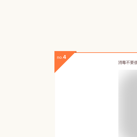
4
no.
消毒不要使