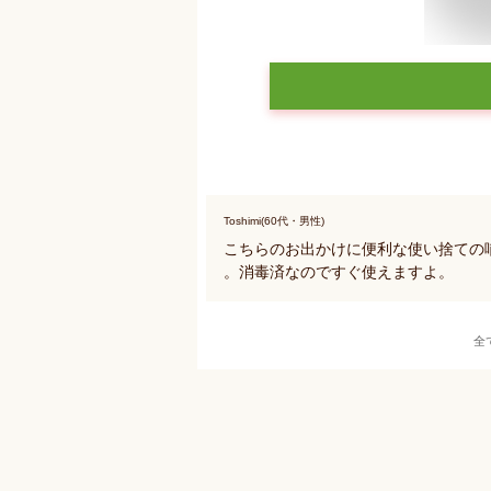
Toshimi(60代・男性)
こちらのお出かけに便利な使い捨ての哺
。消毒済なのですぐ使えますよ。
全