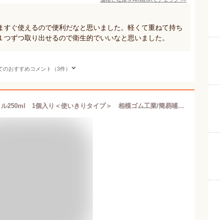
ますぐ使えるので便利だなと思いました。軽くて重ねて持ち
１つずつ取り出せるので衛生的でいいなと思いました。
てのおすすめコメント（3件）
チューボ(chu-bo!) おでかけ用ほ乳ボトル250ml 1個入り＜使いきりタイプ＞ 相模ゴム工業/簡易哺乳瓶/コンパクトサイズ＜防災セット・防災グッズ＞