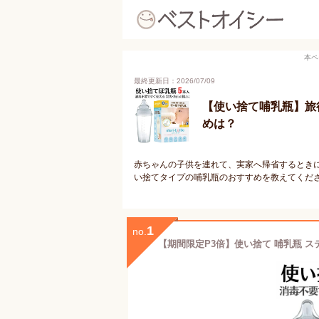
本ペ
最終更新日：2026/07/09
【使い捨て哺乳瓶】旅
めは？
赤ちゃんの子供を連れて、実家へ帰省するとき
い捨てタイプの哺乳瓶のおすすめを教えてくだ
1
no.