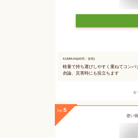
KUMIKAN(40代・女性)
軽量で持ち運びしやすく重ねてコンパ
勿論、災害時にも役立ちます
全
5
no.
使い捨