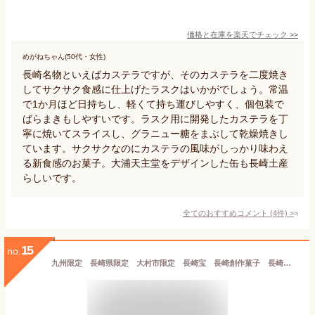
価格と在庫を
楽天
でチェック
>>
めがねちゃん(50代・女性)
長崎名物といえばカステラですが、そのカステラを二度焼き
してサクサク食感に仕上げたラスクはいかがでしょう。常温
で1か月ほど日持ちし、軽くて持ち運びしやすく、個包装で
ばらまきもしやすいです。ラスク用に開発したカステラを丁
寧に焼いてスライスし、グラニュー糖をまぶして乾燥焼きし
ています。サクサクなのにカステラの風味がしっかり味わえ
る新食感のお菓子。大浦天主堂をデザインした缶も長崎土産
らしいです。
全てのおすすめコメント
(
4
件)
>
15
no.
九州限定 長崎県限定 大村市限定 長崎宝 長崎創作菓子 長崎しょこらんだ チョコラングドシャ Nagasaki Chocolanda Langue de chat Nagasaki Sweets 10枚入り ラングドシャ