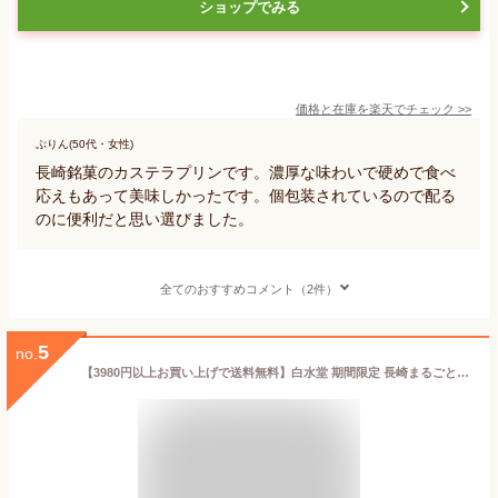
ショップでみる
価格と在庫を
楽天
でチェック
>>
ぷりん(50代・女性)
長崎銘菓のカステラプリンです。濃厚な味わいで硬めで食べ
応えもあって美味しかったです。個包装されているので配る
のに便利だと思い選びました。
全てのおすすめコメント（2件）
5
no.
【3980円以上お買い上げで送料無料】白水堂 期間限定 長崎まるごとびわゼリー詰合せ 6個入 /お中元 中元 ギフト お土産 プレゼント びわゼリー 長崎びわ 和スイーツ お取り寄せ 通販 お土産 お中元 お歳暮 プレゼント ギフト