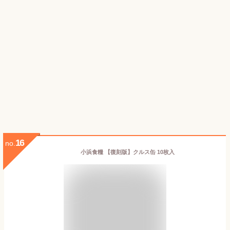
16
no.
小浜食糧 【復刻版】クルス缶 10枚入