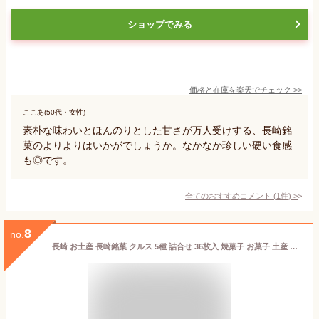
ショップでみる
価格と在庫を
楽天
でチェック
>>
ここあ(50代・女性)
素朴な味わいとほんのりとした甘さが万人受けする、長崎銘
菓のよりよりはいかがでしょうか。なかなか珍しい硬い食感
も◎です。
全てのおすすめコメント
(
1
件)
>
8
no.
長崎 お土産 長崎銘菓 クルス 5種 詰合せ 36枚入 焼菓子 お菓子 土産 手土産 長崎土産 修学旅行 お取り寄せ ジンジャー ホワイトチョコ 珈琲 さちのか 苺 抹茶 ゆうこう 長崎県産 スイーツ ギフト プレゼント かわいい お礼 個包装 老舗 御中元