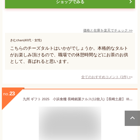
ショップでみる
価格と在庫を
楽天
でチェック
>>
きむchan(40代・女性)
こちらのチーズタルトはいかがでしょうか。本格的なタルト
がお楽しみ頂けるので、職場での休憩時間などにお茶のお供
として、喜ばれると思います。
全てのおすすめコメント
(
1
件)
>
23
no.
九州 ギフト 2025 小浜食糧 長崎銘菓クルス(12枚入)【長崎土産】 I83U12【常温】