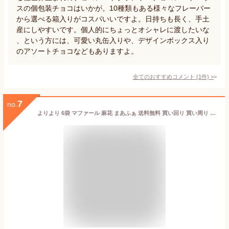
スの個包装チョコはいかが。10種類もある様々なフレーバー
から選べる箱入りがコスパいいですよ。日持ちも長く、手土
産にしやすいです。個人的にちょっとオシャレに渡したいな
、という方には、可愛い丸缶入りや、デザインボックス入り
のアソートチョコなどもありますよ。
全てのおすすめコメント
(
1
件)
>
7
no.
よりより 6袋 マファール 麻花 まあふぁ 送料無料 買い回り 買い周り 買いまわり お菓子 長崎 中華菓子 菓子 麻花 メール便 ポイント消化 訳あり 名物 バーベキュー プレゼント 実用的 母の日 御年賀 年賀 内祝 祝