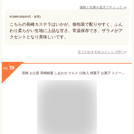
価格と在庫を
楽天
でチェック
>>
KUMIKAN(40代・女性)
こちらの長崎カステラはいかが。個包装で配りやすく、ふん
わり柔らかい生地に上品な甘さ。常温保存でき、ザラメがア
クセントとなり美味しいです。
全てのおすすめコメント
(
2
件)
>
19
no.
長崎 お土産 長崎銘菓 しあわせ クルス 12枚入 焼菓子 お菓子 スイーツ 土産 手土産 長崎土産 修学旅行 ギフト プレゼント しあわせクルス かわいい お取り寄せ お礼 個包装 ゴーフル ゴーフレット 苺 いちご イチゴ さちのか 長崎県産