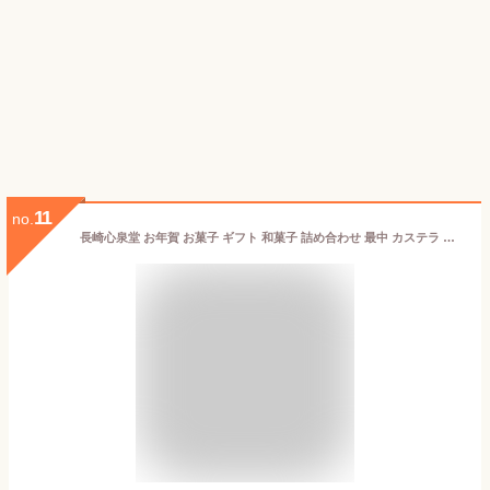
11
no.
長崎心泉堂 お年賀 お菓子 ギフト 和菓子 詰め合わせ 最中 カステラ セット ［御年賀 年賀 正月 冬ギフト 贈り物 帰省土産 手土産 お土産 高級 スイーツ グルメ 食品 食べ物 もなか］月 WGMF