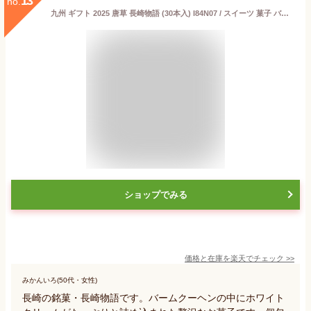
13
no.
九州 ギフト 2025 唐草 長崎物語 (30本入) I84N07 / スイーツ 菓子 バームクーヘン クリーム ケーキ 焼き菓子 和菓子 洋菓子 / 個包装 小分け 長崎銘菓 お取り寄せ 詰め合わせ 【長崎土産】【唐草】【常温】
ショップでみる
価格と在庫を
楽天
でチェック
>>
みかんいろ(50代・女性)
長崎の銘菓・長崎物語です。バームクーヘンの中にホワイト