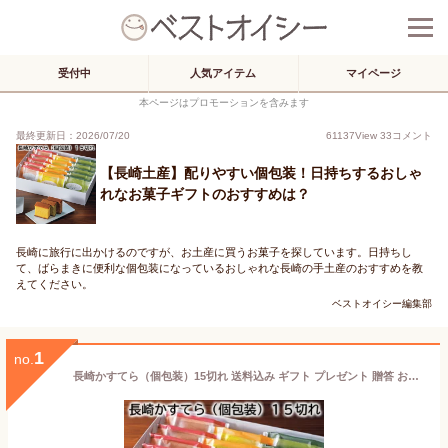
受付中
人気アイテム
マイページ
本ページはプロモーションを含みます
最終更新日：2026/07/20
61137
View
33
コメント
【長崎土産】配りやすい個包装！日持ちするおしゃ
れなお菓子ギフトのおすすめは？
長崎に旅行に出かけるのですが、お土産に買うお菓子を探しています。日持ちし
て、ばらまきに便利な個包装になっているおしゃれな長崎の手土産のおすすめを教
えてください。
ベストオイシー編集部
1
no.
長崎かすてら（個包装）15切れ 送料込み ギフト プレゼント 贈答 お取り寄せ お土産 (レビュー記入で300円OFFクーポン配布中)