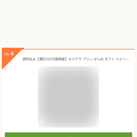
4
no.
送料込み【累計210万個突破】カステラ プリン ざらめ ギフト スイーツ デザート 容器 固め 贈答 カラメル お菓子 洋菓子 個包装 なめらか 詰め合わせ 手土産 お取り寄せ 常温 セット カステーラ カステラプリン 長崎 土産 プレゼント 引き出物