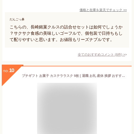
価格と在庫を
楽天
でチェック
>>
だんごっ鼻
こちらの、長崎銘菓クルスの詰合せセットは如何でしょうか
？サクサク食感の美味しいゴーフルで、個包装で日持ちもし
て配りやすいと思います。お値段もリーズナブルです。
全てのおすすめコメント
(
6
件)
>
10
no.
プチギフト お菓子 カステララスク 9枚 [ 退職 お礼 産休 挨拶 おすすめ プレゼント 職場 お歳暮 お年賀 バレンタイン ホワイトデー お返し 引っ越し 焼き菓子 個包装 小分け スイーツ お菓子 ラスク 詰め合わせ プレゼント 長崎 カステラ お土産 手土産 日持ち ] TO2U