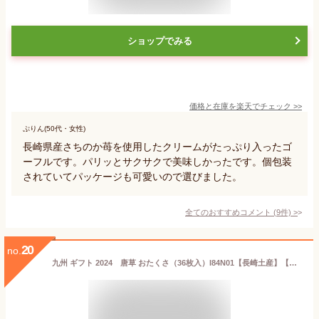
ショップでみる
価格と在庫を
楽天
でチェック
>>
ぷりん(50代・女性)
長崎県産さちのか苺を使用したクリームがたっぷり入ったゴ
ーフルです。パリッとサクサクで美味しかったです。個包装
されていてパッケージも可愛いので選びました。
全てのおすすめコメント
(
9
件)
>
20
no.
九州 ギフト 2024 唐草 おたくさ（36枚入）I84N01【長崎土産】【常温】