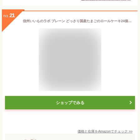
21
no.
信州いいものラボ プレーン どっさり国産たまごのロールケーキ24個入り[6個入り×4袋] 個包装 訳あり お菓子 スイーツ〔常温保存可能 賞味期限残り15日以上〕
ショップでみる
価格と在庫を
Amazon
でチェック
>>