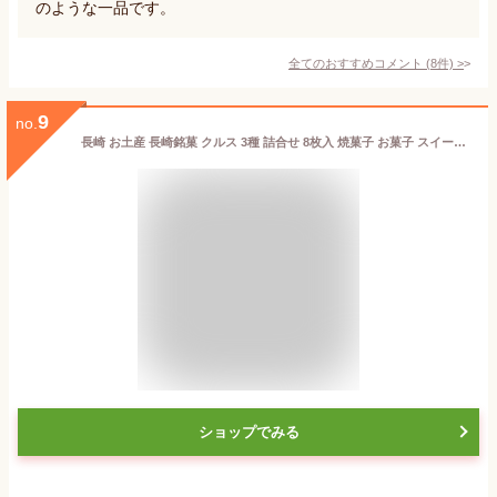
のような一品です。
全てのおすすめコメント
(
8
件)
>
9
no.
長崎 お土産 長崎銘菓 クルス 3種 詰合せ 8枚入 焼菓子 お菓子 スイーツ 土産 手土産 長崎土産 修学旅行 ギフト プレゼント かわいい お取り寄せ お礼 個包装 ジンジャー 生姜 ホワイトチョコ 珈琲 コーヒー 苺 いちご イチゴ さちのか 長崎県産
ショップでみる