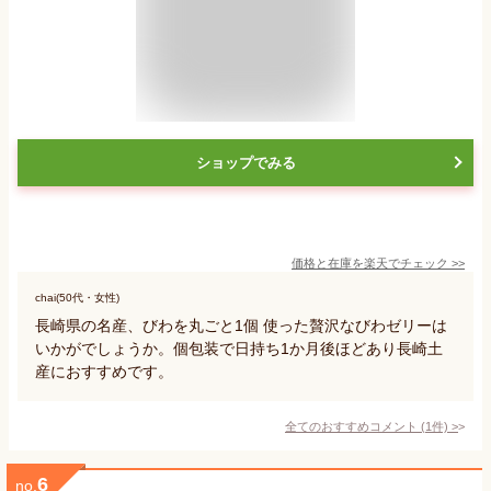
ショップでみる
価格と在庫を
楽天
でチェック
>>
chai(50代・女性)
長崎県の名産、びわを丸ごと1個 使った贅沢なびわゼリーは
いかがでしょうか。個包装で日持ち1か月後ほどあり長崎土
産におすすめです。
全てのおすすめコメント
(
1
件)
>
6
no.