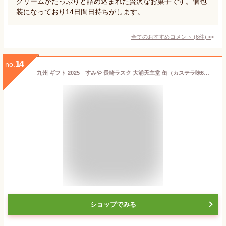
クリームがたっぷりと詰め込まれた贅沢なお菓子です。個包
装になっており14日間日持ちがします。
全てのおすすめコメント
(
6
件)
>
14
no.
九州 ギフト 2025 すみや 長崎ラスク 大浦天主堂 缶（カステラ味6枚、珈琲味2枚、緑茶味(そのぎ茶)2枚）長崎土産 カステラ ラスク ねこ neko 猫缶 常温
ショップでみる