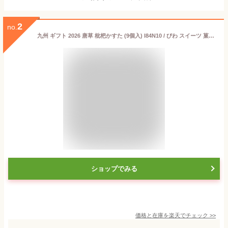
2
no.
九州 ギフト 2026 唐草 枇杷かすた (9個入) I84N10 / びわ スイーツ 菓子 カスタードクリーム スポンジケーキ ケーキ 洋菓子 お茶菓子 / 個包装 小分け 長崎銘菓 お取り寄せ 【長崎土産】【唐草】【常温】
ショップでみる
価格と在庫を
楽天
でチェック
>>