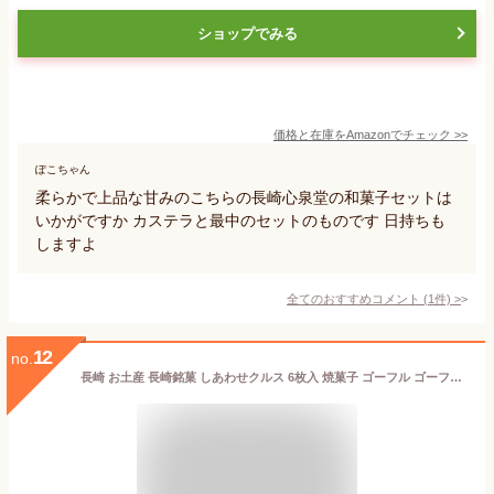
ショップでみる
価格と在庫を
Amazon
でチェック
>>
ぽこちゃん
柔らかで上品な甘みのこちらの長崎心泉堂の和菓子セットは
いかがですか カステラと最中のセットのものです 日持ちも
しますよ
全てのおすすめコメント
(
1
件)
>
12
no.
長崎 お土産 長崎銘菓 しあわせクルス 6枚入 焼菓子 ゴーフル ゴーフレット 苺 いちご イチゴ さちのか 長崎 お菓子 スイーツ 土産 修学旅行 長崎土産 手土産 ギフト プチギフト プレゼント かわいい お取り寄せ お礼 個包装