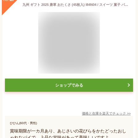
九州 ギフト 2025 唐草 おたくさ (45枚入) I84N04 / スイーツ 菓子 パイ菓子 焼き菓子 洋菓子 お茶菓子 / 個包装 小分け 長崎銘菓 お取り寄せ 【長崎土産】【唐草】【常温】
ショップでみる
価格と在庫を
楽天
でチェック
>>
ひひん(60代・男性)
賞味期限が一カ月あり、あじさいの花びらをかたどったおし
ゃれなパイで、上品な甘味があって美味しいですよ。