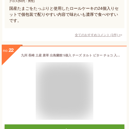
クロス(50代・男性)
国産たまごをたっぷりと使用したロールケーキの24個入りセ
ットで個包装で配りやすい内容で味わいも濃厚で食べやすい
です。
全てのおすすめコメント
(
1
件)
>
22
no.
九州 長崎 土産 唐草 出島蘭館 5個入 チーズ タルト ビター チョコ 入り 贈答 3,980円以上 送料無料 人気 お土産 お取り寄せ お年賀 焼き菓子