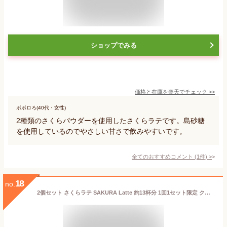
ショップでみる
価格と在庫を
楽天
でチェック
>>
ポポロろ(40代・女性)
2種類のさくらパウダーを使用したさくらラテです。島砂糖
を使用しているのでやさしい甘さで飲みやすいです。
全てのおすすめコメント
(
1
件)
>
18
no.
2個セット さくらラテ SAKURA Latte 約13杯分 1回1セット限定 クリックポスト 185円可 ふんわり香る桜のかほり 卒業、入学のお祝いに！サクララテ 桜ラテ 日本お土産 バレンタイン