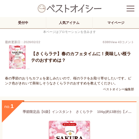
受付中
人気アイテム
マイページ
本ページはプロモーションを含みます
最終更新日：2026/02/22
6386
View
43
コメント
【さくらラテ】春のカフェタイムに！美味しい桜ラ
テのおすすめは？
春の季節のおうちカフェを楽しみたいので、桜のラテをお取り寄せしたいです。ピ
ンク色がきれいで美味しそうなさくらラテのおすすめを教えてください。
ベストオイシー編集部
1
no.
季節限定品【6袋】インスタント さくらラテ 104g(約13杯分)【メール便配送(ポスト投函)、代引不可】