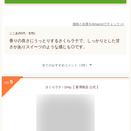
価格と在庫を
Amazon
でチェック
>>
ここあ(50代・女性)
香りの良さにうっとりするさくらラテで、しっかりとした甘
さがありスイーツのような感じも◎です。
全てのおすすめコメント（3件）
5
no.
さくらラテ / 104g【 富澤商店 公式 】