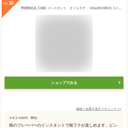
10
no.
季節限定品【3袋】インスタント さくらラテ 104g(約13杯分)【メール便配送(ポスト投函)、代引不可】
ショップでみる
価格と在庫を
楽天
でチェック
>>
ヤギヌマ(50代・男性)
桜のフレーバーのインスタントで桜ラテが楽しめます。ピン