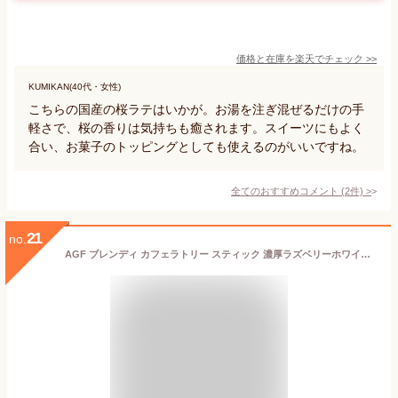
価格と在庫を
楽天
でチェック
>>
KUMIKAN(40代・女性)
こちらの国産の桜ラテはいかが。お湯を注ぎ混ぜるだけの手
軽さで、桜の香りは気持ちも癒されます。スイーツにもよく
合い、お菓子のトッピングとしても使えるのがいいですね。
全てのおすすめコメント
(
2
件)
>
21
no.
AGF ブレンディ カフェラトリー スティック 濃厚ラズベリーホワイトショコラ・ラテ 6本×6箱 【 スティックコーヒー 】 【 粉末 】