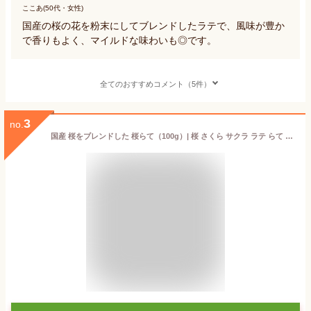
ここあ(50代・女性)
国産の桜の花を粉末にしてブレンドしたラテで、風味が豊か
で香りもよく、マイルドな味わいも◎です。
全てのおすすめコメント（5件）
3
no.
国産 桜をブレンドした 桜らて（100g）| 桜 さくら サクラ ラテ らて オレ 桜ラテ さくらラテ サクララテ 粉末 ドリンク 牛乳 豆乳 カフェイン まろやか 濃厚 作り方 ティータイム カフェ おうちカフェ 飲み物 ドリンク 桜花 粉末 パウダー 桜の香り