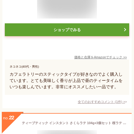
ショップでみる
価格と在庫を
Amazon
でチェック
>>
ネコネコ(40代・男性)
カフェラトリーのスティックタイプが好きなのでよく購入し
ています。とても美味しく香りが上品で昼のティータイムを
いつも楽しんでいます。非常にオススメしたい一品です。
全てのおすすめコメント
(
1
件)
>
22
no.
ティーブティック インスタント さくらラテ 104g×3個セット 桜ラテ さくらラテ 日本お土産（ゆうパケット発送・追跡番号有り）