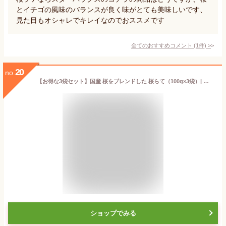
とイチゴの風味のバランスが良く味がとても美味しいです、
見た目もオシャレでキレイなのでおススメです
全てのおすすめコメント
(
1
件)
>
20
no.
【お得な3袋セット】国産 桜をブレンドした 桜らて（100g×3袋）| 桜 さくら サクラ ラテ らて オレ 桜ラテ さくらラテ サクララテ 粉末 ドリンク 牛乳 豆乳 カフェイン 製菓用 製菓 お菓子 作り方 ティータイム カフェ おうちカフェ 飲み物 ドリンク 桜花 粉末 美味しい
ショップでみる