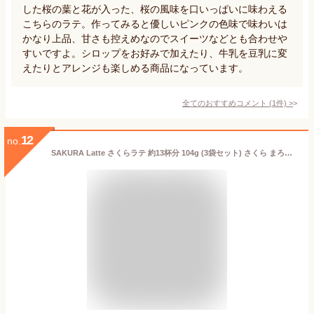
した桜の葉と花が入った、桜の風味を口いっぱいに味わえる
こちらのラテ。作ってみると優しいピンクの色味で味わいは
かなり上品、甘さも控えめなのでスイーツなどとも合わせや
すいですよ。シロップをお好みで加えたり、牛乳を豆乳に変
えたりとアレンジも楽しめる商品になっています。
全てのおすすめコメント
(
1
件)
>
12
no.
SAKURA Latte さくらラテ 約13杯分 104g (3袋セット) さくら まろやか 華やか ミルク 桜 季節限定 春 美味しい リラックス インスタント ホット アイス アレンジ 甘さ控えめ 桜ラテ ギフト