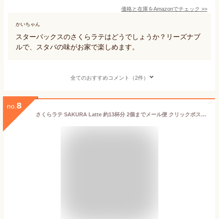
価格と在庫を
Amazon
でチェック
>>
かいちゃん
スターバックスのさくらラテはどうでしょうか？リーズナブ
ルで、スタバの味がお家で楽しめます。
全てのおすすめコメント（2件）
8
no.
さくらラテ SAKURA Latte 約13杯分 2個までメール便 クリックポスト 198円可 ふんわり香る桜のかほり 卒業、入学のお祝いに！サクララテ 桜ラテ 日本お土産