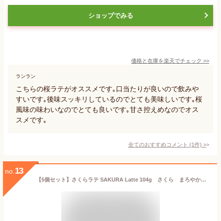
ショップでみる
価格と在庫を
楽天
でチェック
>>
ランラン
こちらの桜ラテがオススメです｡口当たりが良いので飲みや
すいです｡後味スッキリしているのでとても美味しいです｡桜
風味の味わいなのでとても良いです｡甘さ控えめなのでオス
スメです｡
全てのおすすめコメント
(
1
件)
>
13
no.
【5個セット】さくらラテ SAKURA Latte 104g さくら まろやか 華やか ミルク 桜 季節限定 春 美味しい リラックス インスタント ホット アイス ア