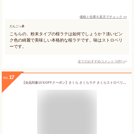
価格と在庫を
楽天
でチェック
>>
だんごっ鼻
こちらの、粉末タイプの桜ラテは如何でしょうか？淡いピン
ク色の綺麗で美味しい本格的な桜ラテです。味はストロベリ
ーです。
全てのおすすめコメント
(
1
件)
>
17
no.
【全品対象15％OFFクーポン】さくら さくらラテ さくらストロベリーラテ 150g さくらストロベリー 春カフェ 春ラテ ストロベリー 春 粉末 本格ラテ 桜花 桜葉 春気分 話題 人気 送料無料