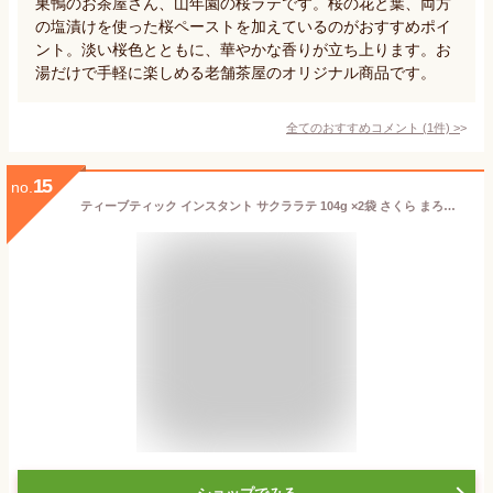
巣鴨のお茶屋さん、山年園の桜ラテです。桜の花と葉、両方
の塩漬けを使った桜ペーストを加えているのがおすすめポイ
ント。淡い桜色とともに、華やかな香りが立ち上ります。お
湯だけで手軽に楽しめる老舗茶屋のオリジナル商品です。
全てのおすすめコメント
(
1
件)
>
15
no.
ティーブティック インスタント サクララテ 104g ×2袋 さくら まろやか 華やか ミルク 桜 季節限定 春 美味しい リラックス インスタント ホット アイス アレンジ 甘さ控えめ 桜ラテ