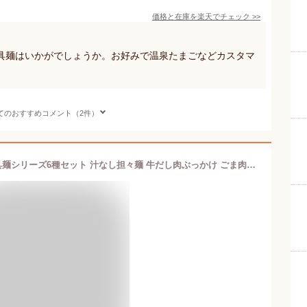
価格と在庫を
楽天
でチェック
>>
具麺はいかがでしょうか。お好みで温泉たまごなどカスタマ
てのおすすめコメント（2件）
【Amazon.co.jp限定】キッコーマン具麺シリーズ6種セット 汁なし担々麺 牛だし肉ぶっかけ ごま肉味噌 和風おろし 明太子うどん 台湾まぜそば風 うどん 素麺(そうめん) 中華麺 調味料