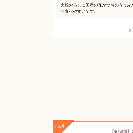
大根おろしに国産の花かつおのうまみ
も食べやすいです。
全
4
no.
【4/7追加】