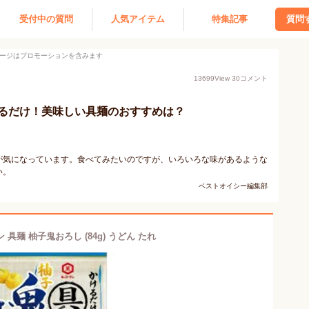
受付中の質問
人気アイテム
特集記事
質問
ージはプロモーションを含みます
13699
View
30
コメント
るだけ！美味しい具麺のおすすめは？
が気になっています。食べてみたいのですが、いろいろな味があるような
い。
ベストオイシー編集部
 具麺 柚子鬼おろし (84g) うどん たれ