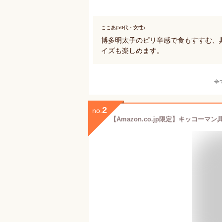
ここあ(50代・女性)
博多明太子のピリ辛感で食もすすむ、
イズも楽しめます。
全
2
no.