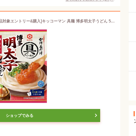
[ポイント5倍！5/16(土)1時59分まで全品対象エントリー&購入]キッコーマン 具麺 博多明太子うどん 54g×10袋入｜ 送料無料 一般食品 麺用調味料 麺用ソース 料理の素
ショップでみる