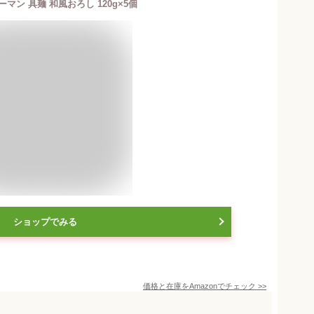
マン 具麺 和風おろし 120g×5個
ショップでみる
価格と在庫を
Amazon
でチェック
>>