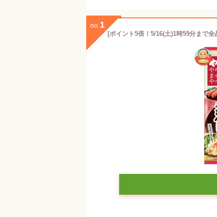
1
no.