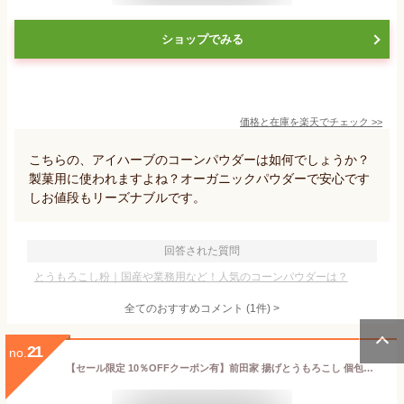
ショップでみる
価格と在庫を
楽天
でチェック
>>
こちらの、アイハーブのコーンパウダーは如何でしょうか？
製菓用に使われますよね？オーガニックパウダーで安心です
しお値段もリーズナブルです。
回答された質問
とうもろこし粉｜国産や業務用など！人気のコーンパウダーは？
全てのおすすめコメント
(
1
件)
>
21
no.
【セール限定 10％OFFクーポン有】前田家 揚げとうもろこし 個包装 宮古島雪塩使用 90g/140g 塩味 コーンスナック 揚げトウモロコシ 駄菓子 お菓子 おやつ スナック つまみ おつまみ メール便 送料無料 MAEDAYA