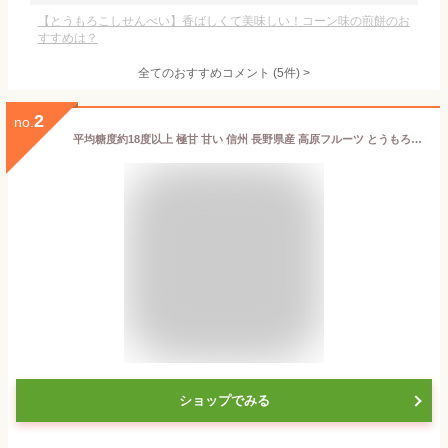
【とうもろこしせんべい】香ばしくて美味しい！コーン味の煎餅のお
すすめは？
全てのおすすめコメント
(
5
件)
>
2
no.
平均糖度約18度以上 極甘 甘い 信州 長野県産 高原フルーツ とうもろこし 3kg以上（8本）大物 トウモロコシ ゴールドラッシュ 朝採れ 本州のみ送料無料
ショップでみる