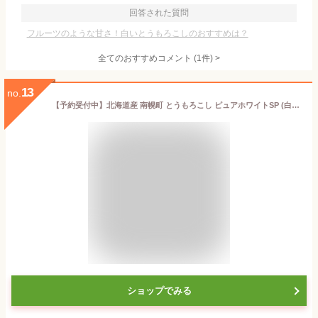
回答された質問
フルーツのような甘さ！白いとうもろこしのおすすめは？
全てのおすすめコメント
(
1
件)
>
13
no.
【予約受付中】北海道産 南幌町 とうもろこし ピュアホワイトSP (白色/クール冷蔵便) 南幌町明るい農村ネットワーク 朝採り トウモロコシ スイートコーン とうきび 残暑見舞い ギフト 贈り物 お祝い プレゼント 北海道 野菜 グルメ 産地直送 お取り寄せ
ショップでみる