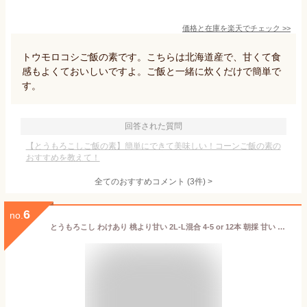
価格と在庫を
楽天
でチェック
>>
トウモロコシご飯の素です。こちらは北海道産で、甘くて食
感もよくておいしいですよ。ご飯と一緒に炊くだけで簡単で
す。
回答された質問
【とうもろこしご飯の素】簡単にできて美味しい！コーンご飯の素の
おすすめを教えて！
全てのおすすめコメント
(
3
件)
>
6
no.
とうもろこし わけあり 桃より甘い 2L-L混合 4-5 or 12本 朝採 甘い シリーズ累計50万本突破 県外不出 生で食べれるとうもろこし 恵味 長野 訳アリ トウモロコシ 送料無料 惠味ゴールド 2026