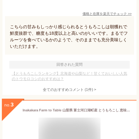
価格と在庫を
楽天
でチェック
>>
こちらの甘みもしっかり感じられるとうもろこしは朝獲れで
鮮度抜群で、糖度も18度以上と高いのがいいです。まるでフ
ルーツを食べているかのようで、そのままでも充分美味しく
いただけます。
回答された質問
【とうもろこしランキング】北海道や山梨など！甘くておいしい人気
のトウモロコシのおすすめは？
全てのおすすめコメント
(
1
件)
>
3
no.
Inakakara Farm to Table 山梨県 富士河口湖町産 とうもろこし 恵味ゴールド 6本 7月〜8月中旬発送 指定日不可 沖縄・離島お届け不可 送料無料 産地直送