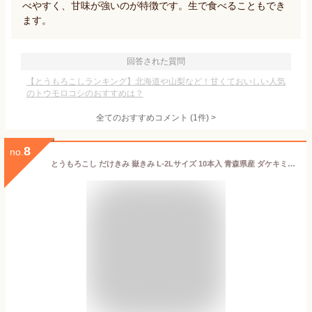
べやすく、甘味が強いのが特徴です。生で食べることもでき
ます。
回答された質問
【とうもろこしランキング】北海道や山梨など！甘くておいしい人気
のトウモロコシのおすすめは？
全てのおすすめコメント
(
1
件)
>
8
no.
とうもろこし だけきみ 嶽きみ L-2Lサイズ 10本入 青森県産 ダケキミ トウモロコシ とうきび もろこし 産地直送 送料無料 お中元 ギフト