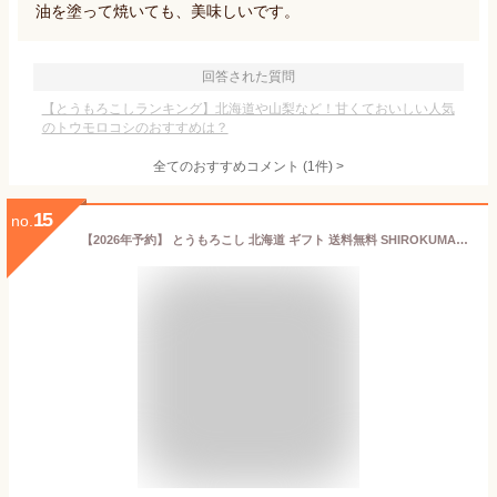
油を塗って焼いても、美味しいです。
回答された質問
【とうもろこしランキング】北海道や山梨など！甘くておいしい人気
のトウモロコシのおすすめは？
全てのおすすめコメント
(
1
件)
>
15
no.
【2026年予約】 とうもろこし 北海道 ギフト 送料無料 SHIROKUMA SWEET 北海道産 イエローコーン＆ホワイトコーン (6本入・10本入) / トウモロコシ とうきび 白いとうもろこし 食べ比べ ピュアホワイト ホワイトショコラ ホワイトコーン 白い 白 黄 シロクマ 夏 旬 tp3