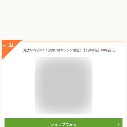
11
no.
【最大500円OFF！お買い物マラソン限定】【予約商品】R8年産 とうもろこし 甘い ホイップコーン 6本 高原とうもろこし 朝採 産地直送 長野県 南信州産 フルーツコーン スイートコーン ホワイトコーン 白いとうもろこし 南信州 伊那谷 生で食べれる ：c163
ショップでみる