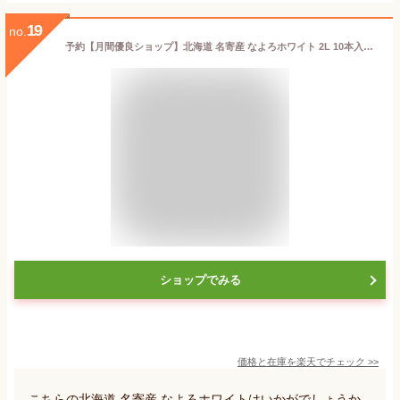
19
no.
予約【月間優良ショップ】北海道 名寄産 なよろホワイト 2L 10本入り 秀品 スイートコーン とうもろこし とうきび トウモロコシ ギフト ホワイト 北海道産 なよろ お取り寄せ 甘い ホワイト 白 名寄市 ホワイトコーン 白とうもろこし 白いとうもろこし 生で食べられる
ショップでみる
価格と在庫を
楽天
でチェック
>>
こちらの北海道 名寄産 なよろホワイトはいかがでしょうか