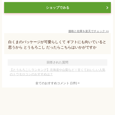
ショップでみる
価格と在庫を
楽天
でチェック
>>
白くまのパッケージが可愛らしくて ギフトにも向いていると
思うから とうもろこし だったらこちらはいかがですか
回答された質問
【とうもろこしランキング】北海道や山梨など！甘くておいしい人気
のトウモロコシのおすすめは？
全てのおすすめコメント
(
1
件)
>