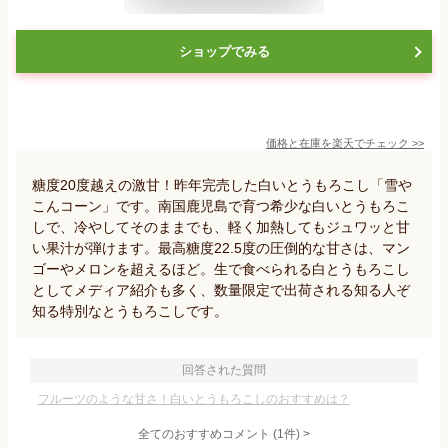
ショップでみる
価格と在庫を
楽天
でチェック
>>
糖度20度越えの激甘！昨年完売した白いとうもろこし「雪や
こんコーン」です。南国鹿児島で育つ希少な白いとうもろこ
しで、冷やしてそのままでも、軽く加熱してもジュワッと甘
い果汁が弾けます。最高糖度22.5度の圧倒的な甘さは、マン
ゴーやメロンを超えるほど。生で食べられる白とうもろこし
としてメディア紹介も多く、数量限定で出荷される知る人ぞ
知る特別なとうもろこしです。
回答された質問
フルーツのような甘さ！白いとうもろこしのおすすめは？
全てのおすすめコメント
(
1
件)
>