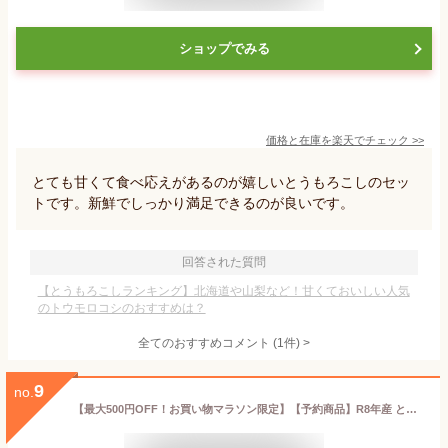
ショップでみる
価格と在庫を
楽天
でチェック
>>
とても甘くて食べ応えがあるのが嬉しいとうもろこしのセッ
トです。新鮮でしっかり満足できるのが良いです。
回答された質問
【とうもろこしランキング】北海道や山梨など！甘くておいしい人気
のトウモロコシのおすすめは？
全てのおすすめコメント
(
1
件)
>
9
no.
【最大500円OFF！お買い物マラソン限定】【予約商品】R8年産 とうもろこし 甘い ホイップコーン 20本 10本×2箱 長野県 南信州産 高原とうもろこし 生で食べれる 朝採 産地直送 新鮮 フルーツコーン ホワイトコーン トウモロコシ 白いとうもろこし 南信州 伊那谷 ：c165