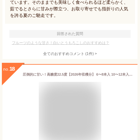
ています。そのままでも美味しく食べられるほど柔らかく、
茹でるとさらに甘みが際立つ、お取り寄せでも指折りの人気
を誇る夏のご馳走です。
回答された質問
フルーツのような甘さ！白いとうもろこしのおすすめは？
全てのおすすめコメント
(
1
件)
>
18
no.
圧倒的に甘い！高糖度22.5度【2026年収穫分】 6〜8本入 10〜12本入 18〜21本入 白いとうもろこし「雪やこんコーン」鹿児島県産／生で食べられる白とうもろこし／メディア紹介多数／数量限定出荷 着日指定不可 産地直送 夏ギフト お中元 ／みんなが知らない日本の食宝