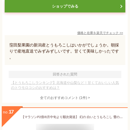
ショップでみる
価格と在庫を
楽天
でチェック
>>
窪田梨果園の新潟産とうもろこしはいかがでしょうか。朝採
りで産地直送でみずみずしいです。甘くて美味しかったです
。
回答された質問
【とうもろこしランキング】北海道や山梨など！甘くておいしい人気
のトウモロコシのおすすめは？
全てのおすすめコメント
(
1
件)
>
17
no.
【マラソンP2倍/8月中旬より順次発送】 幻の 白いとうもろこし 雪の妖精 2L 10本 約4kg 数量限定 朝採り 北海道 産地直送 上富良野町 しんや農園 ピュアホワイト スイートコーン 産直 お中元 ギフト 御中元 贈り物 お取り寄せ