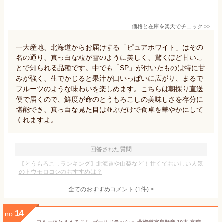
価格と在庫を
楽天
でチェック
>>
一大産地、北海道からお届けする「ピュアホワイト」はその
名の通り、真っ白な粒が雪のように美しく、驚くほど甘いこ
とで知られる品種です。中でも「SP」が付いたものは特に甘
みが強く、生でかじると果汁が口いっぱいに広がり、まるで
フルーツのような味わいを楽しめます。こちらは朝採り直送
便で届くので、鮮度が命のとうもろこしの美味しさを存分に
堪能でき、真っ白な見た目は並ぶだけで食卓を華やかにして
くれますよ。
回答された質問
【とうもろこしランキング】北海道や山梨など！甘くておいしい人気
のトウモロコシのおすすめは？
全てのおすすめコメント
(
1
件)
>
14
no.