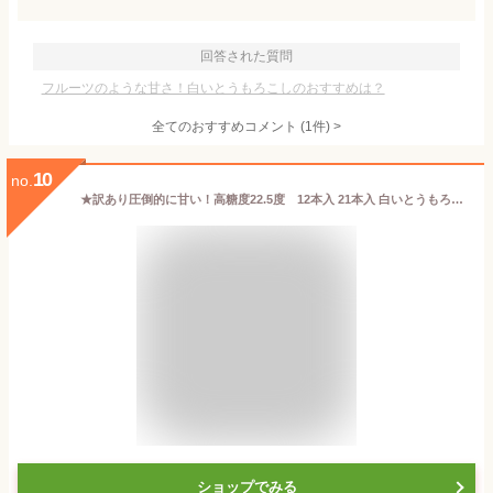
回答された質問
フルーツのような甘さ！白いとうもろこしのおすすめは？
全てのおすすめコメント
(
1
件)
>
10
no.
★訳あり圧倒的に甘い！高糖度22.5度 12本入 21本入 白いとうもろこし「雪やこんコーン」鹿児島県産／生で食べられる白とうもろこし／メディア紹介多数／数量限定出荷 産地直送 夏ギフト お中元 父の日 母の日 ※着日指定不可／みんなが知らない日本の食宝
ショップでみる