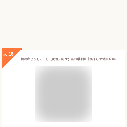
16
no.
新潟産とうもろこし（黄色）約2kg 窪田梨果園【朝採り/産地直送/鮮度抜群/新鮮/ゴールドラッシュ/トウモロコシ/スイートコーン】【お土産/手土産/プレゼント/ギフトに！贈り物】【送料無料】