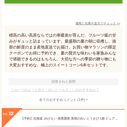
価格と在庫を
楽天
でチェック
>>
標高の高い高原ならではの寒暖差が育んだ、フルーツ級の甘
みがギュッと詰まっています。最盛期の夏の朝に収穫し、抜
群の鮮度のまま産地直送でお届け。お買い物マラソンの限定
クーポンでお得に予約でき、夏の贅沢な味わいを家族みんな
で堪能できるのはもちろん、大切な方への季節の贈り物にも
大変おすすめな、極上のスイートコーン6本セットです。
回答された質問
フルーツのような甘さ！白いとうもろこしのおすすめは？
全てのおすすめコメント
(
1
件)
>
12
no.
【予約】北海道 JAびえい 美瑛選果 美瑛の白いとうきび 1箱 ピュアホワイト or クリスピーホワイト 12本 とうもろこし 美瑛 コーン とうきび トウモロコシ 北海道産 産地直送 白 甘い お取り寄せ 産直 夏野菜 北海道美瑛 北海道トウモロコシ 白いとうもろこし 野菜宅配