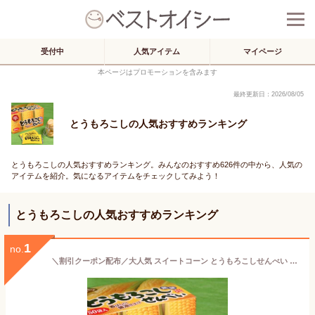
受付中
人気アイテム
マイページ
本ページはプロモーションを含みます
最終更新日：2026/08/05
とうもろこしの人気おすすめランキング
とうもろこしの人気おすすめランキング。みんなのおすすめ626件の中から、人気の
アイテムを紹介。気になるアイテムをチェックしてみよう！
とうもろこしの人気おすすめランキング
1
no.
＼割引クーポン配布／大人気 スイートコーン とうもろこしせんべい 50枚入 1箱 お菓子 ご当地みやげ 駄菓子 甘々娘 ゴールドラッシュ きみひめ ヤマフジ 山梨 富士山 お土産 買い忘れ お歳暮 お中元 母の日 ギフト プレゼント 味覚 グルメ 道の駅 とよとみ 豊富村 リピート