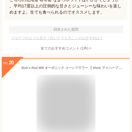
。平均17度以上の圧倒的な甘さとジューシーな味わいを楽し
めますよ。生でも食べられるのでオススメします。
回答された質問
フルーツのような甘さ！白いとうもろこしのおすすめは？
全てのおすすめコメント
(
1
件)
>
20
no.
Bob's Red Mill オーガニック コーンフラワー 【 iHerb アイハーブ 公式 】 ボブズレッドミル トウモロコシ粉 コーンミール 全粒 製菓食材 624g