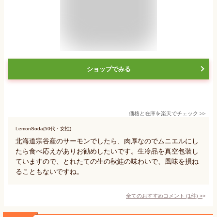
ショップでみる
価格と在庫を
楽天
でチェック
>>
LemonSoda(50代・女性)
北海道宗谷産のサーモンでしたら、肉厚なのでムニエルにし
たら食べ応えがありお勧めしたいです。生冷品を真空包装し
ていますので、とれたての生の秋鮭の味わいで、風味を損ね
ることもないですね。
全てのおすすめコメント
(
1
件)
>