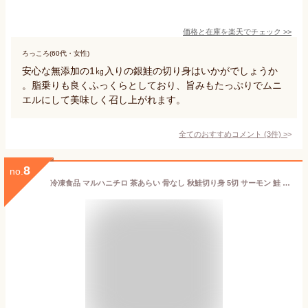
価格と在庫を
楽天
でチェック
>>
ろっころ(60代・女性)
安心な無添加の1㎏入りの銀鮭の切り身はいかがでしょうか
。脂乗りも良くふっくらとしており、旨みもたっぷりでムニ
エルにして美味しく召し上がれます。
全てのおすすめコメント
(
3
件)
>
8
no.
冷凍食品 マルハニチロ 茶あらい 骨なし 秋鮭切り身 5切 サーモン 鮭 お弁当 おかず 惣菜