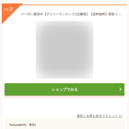
2
no.
クーポン配布中【デイリーランキング1位獲得】【送料無料】骨取り 銀鮭 無塩 無添加 1キロ 藻塩付 冷凍 鮭 ギフト 贈り物 プレミアム バラ凍結 ウロコ取り 訳あり 骨なし さけ サケ しゃけ シャケ 銀鮭切り身 お中元 お歳暮
ショップでみる
価格と在庫を
楽天
でチェック
>>
Toshimi(60代・男性)