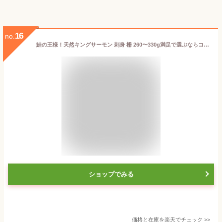
16
no.
鮭の王様！天然キングサーモン 刺身 柵 260〜330g満足で選ぶならコレ！！お取り寄せグルメ サーモン さけ シャケ 魚 海鮮 海産物 食品 おつまみ グルメ 冷凍食品 お取り寄せ
ショップでみる
価格と在庫を
楽天
でチェック
>>