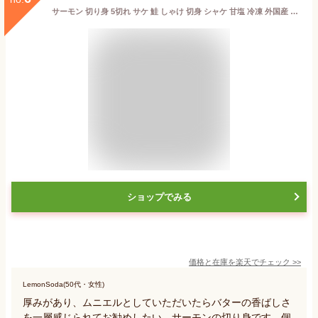
サーモン 切り身 5切れ サケ 鮭 しゃけ 切身 シャケ 甘塩 冷凍 外国産 【冷凍便でお届け】 プレゼント ギフト お祝い 誕生日 取り寄せ お歳暮 敬老の日 サプライズ
ショップでみる
価格と在庫を
楽天
でチェック
>>
LemonSoda(50代・女性)
厚みがあり、ムニエルとしていただいたらバターの香ばしさ
を一層感じられてお勧めしたい、サーモンの切り身です。個