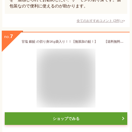
包装なので便利に使えるのが助かります。
全てのおすすめコメント
(
2
件)
>
7
no.
甘塩 銀鮭 の切り身1Kg袋入り！！【無添加の鮭！】 【送料無料】【smtb-KD】【RCP】【ギフト】【父の日・母の日】【お中元・御中元】【お歳暮・御歳暮】【楽ギフ_のし】
ショップでみる