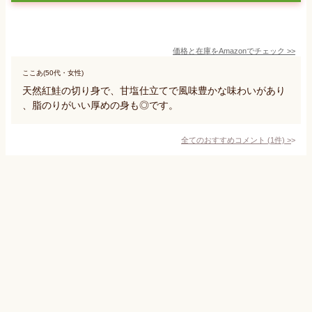
価格と在庫を
Amazon
でチェック
>>
ここあ(50代・女性)
天然紅鮭の切り身で、甘塩仕立てで風味豊かな味わいがあり
、脂のりがいい厚めの身も◎です。
全てのおすすめコメント
(
1
件)
>