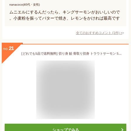
nanacoco(40代・女性)
ムニエルにするんだったら、キングサーモンがおいしいので
。小麦粉を振ってバターで焼き、レモンをかければ最高です
全てのおすすめコメント
(
1
件)
>
21
no.
[どれでも5品で送料無料] 切り身 鮭 骨取り切身 トラウトサーモン 5枚 300g さけ 5切入り少量パックで使いやすい、骨取り済みの切り身魚 冷凍
ショップでみる