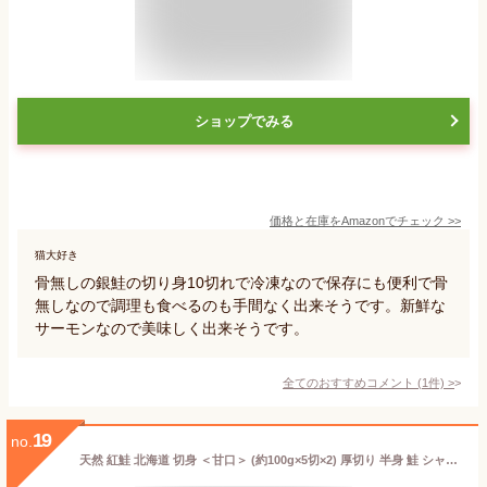
ショップでみる
価格と在庫を
Amazon
でチェック
>>
猫大好き
骨無しの銀鮭の切り身10切れで冷凍なので保存にも便利で骨
無しなので調理も食べるのも手間なく出来そうです。新鮮な
サーモンなので美味しく出来そうです。
全てのおすすめコメント
(
1
件)
>
19
no.
天然 紅鮭 北海道 切身 ＜甘口＞ (約100g×5切×2) 厚切り 半身 鮭 シャケ サケ 切り身 お取り寄せ 海鮮丼 ギフト お歳暮 お中元 おかず おつまみ お酒 ビール 日本酒 海鮮セット 送料無料