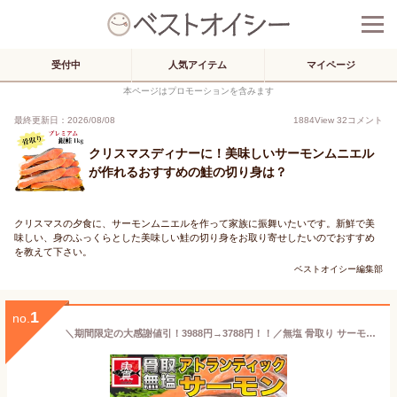
受付中
人気アイテム
マイページ
本ページはプロモーションを含みます
最終更新日：2026/08/08
1884
View
32
コメント
クリスマスディナーに！美味しいサーモンムニエル
が作れるおすすめの鮭の切り身は？
クリスマスの夕食に、サーモンムニエルを作って家族に振舞いたいです。新鮮で美
味しい、身のふっくらとした美味しい鮭の切り身をお取り寄せしたいのでおすすめ
を教えて下さい。
ベストオイシー編集部
1
no.
＼期間限定の大感謝値引！3988円→3788円！！／無塩 骨取り サーモン 10切入(5切×2パック) さけ サケ 鮭 しゃけ アトランティックサーモン きりみ 切り身 切身 骨取り魚 魚 さかな 加熱用 お徳用 業務用食材 冷凍 送料無料 魚真 お試し【5%値引きは12月11日まで】