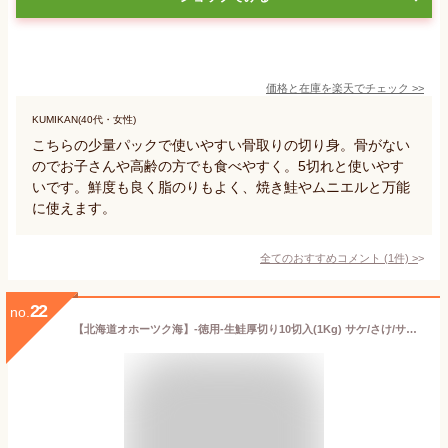
価格と在庫を
楽天
でチェック
>>
KUMIKAN(40代・女性)
こちらの少量パックで使いやすい骨取りの切り身。骨がない
のでお子さんや高齢の方でも食べやすく。5切れと使いやす
いです。鮮度も良く脂のりもよく、焼き鮭やムニエルと万能
に使えます。
全てのおすすめコメント
(
1
件)
>
22
no.
【北海道オホーツク海】-徳用-生鮭厚切り10切入(1Kg) サケ/さけ/サーモン【 お歳暮 御歳暮 冬 ギフト 】【楽ギフ_のし宛書】