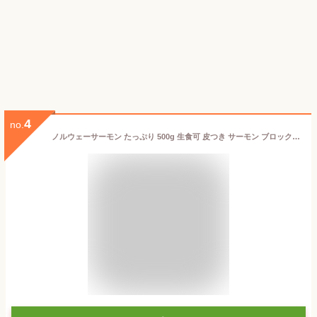
4
no.
ノルウェーサーモン たっぷり 500g 生食可 皮つき サーモン ブロック 国内加工 沼津市 まるが水産 真空 冷凍 サーモン お得 特大 刺身 寿司 お買い得 お得 【SANKO MARKETING FOODS】 【お刺身】