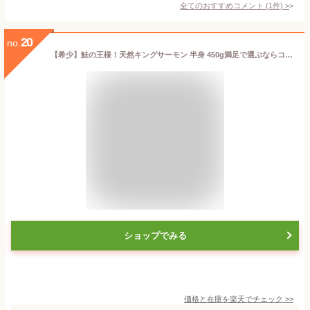
全てのおすすめコメント
(
1
件)
>
20
no.
【希少】鮭の王様！天然キングサーモン 半身 450g満足で選ぶならコレ！！お取り寄せグルメ サーモン さけ シャケ 魚 海鮮 海産物 食品 おつまみ グルメ 冷凍食品 お取り寄せ 切り身
ショップでみる
価格と在庫を
楽天
でチェック
>>