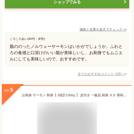
ショップでみる
価格と在庫を
楽天
でチェック
>>
ころころあい(40代・女性)
脂ののったノルウェーサーモンはいかがでしょうか。ふわと
ろの食感と口溶けのいい脂が美味しいし、お刺身でもムニエ
ルにしても美味しいので、おすすめです。
全てのおすすめコメント
(
2
件)
>
5
no.
お刺身 サーモン 刺身【 2枚計1300g 】 皮付き 一級品 刺身 ネタ 美味しい 通販 送料無料 冷凍 海鮮 丼 ムニエル 鮭皮 チップス カルパッチョ 手巻 寿司 ちらし アボカド 鮭 ポキ丼 シャケ トラウトサーモン 生食 高品質 ホイル焼 サーモン 1kg 約 一級品 高品質 P10