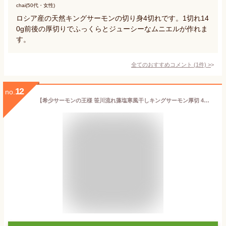
chai(50代・女性)
ロシア産の天然キングサーモンの切り身4切れです。1切れ14
0g前後の厚切りでふっくらとジューシーなムニエルが作れま
す。
全てのおすすめコメント
(
1
件)
>
12
no.
【希少サーモンの王様 笹川流れ藻塩寒風干しキングサーモン厚切 4切】鮭 さけ サケ さーもん サーモン 魚 塩 切身 切り身 高級 新潟 ギフト プレゼント 贈り物 贈答用 お歳暮 お中元 内祝い 内祝 大容量 敬老の日 仕送り 料理 ご褒美 贅沢品 美味しもの 鮭山 鮭山マス男商店