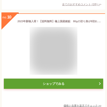
全てのおすすめコメント
(
2
件)
>
10
no.
2023年新物入荷！【送料無料】極上国産銀鮭 80gの切り身が8切れ 銀鮭 甘塩銀鮭 銀鮭切り身 甘塩鮭切り身 魚 塩焼き ご飯のお供 お弁当 酒のつまみ 切り身 国産 美味しい 絶品 父の日 お中元 お歳暮 敬老の日 鮭切り身 鮭のギフト お歳暮 お中元 お弁当サイズ
ショップでみる
価格と在庫を
楽天
でチェック
>>