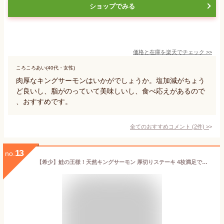
ショップでみる
価格と在庫を
楽天
でチェック
>>
ころころあい(40代・女性)
肉厚なキングサーモンはいかがでしょうか。塩加減がちょう
ど良いし、脂がのっていて美味しいし、食べ応えがあるので
、おすすめです。
全てのおすすめコメント
(
2
件)
>
13
no.
【希少】鮭の王様！天然キングサーモン 厚切りステーキ 4枚満足で選ぶならコレ！！お取り寄せグルメ サーモン さけ シャケ 魚 海鮮 海産物 食品 おつまみ グルメ 冷凍食品 お取り寄せ 切り身