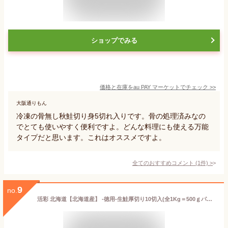
ショップでみる
価格と在庫を
au PAY マーケット
でチェック
>>
大阪通りもん
冷凍の骨無し秋鮭切り身5切れ入りです。骨の処理済みなの
でとても使いやすく便利ですよ。どんな料理にも使える万能
タイプだと思います。これはオススメですよ。
全てのおすすめコメント
(
1
件)
>
9
no.
活彩 北海道【北海道産】 -徳用-生鮭厚切り10切入(全1Kg＝500ｇパック×2) サケ / さけ / サーモン