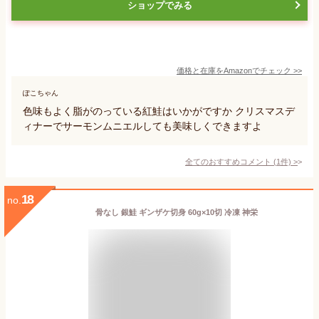
ショップでみる
価格と在庫を
Amazon
でチェック
>>
ぽこちゃん
色味もよく脂がのっている紅鮭はいかがですか クリスマスデ
ィナーでサーモンムニエルしても美味しくできますよ
全てのおすすめコメント
(
1
件)
>
18
no.
骨なし 銀鮭 ギンザケ切身 60g×10切 冷凍 神栄