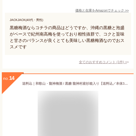
価格と在庫を
Amazon
でチェック
>>
JACKJACK(40代・男性)
黒糖梅酒ならコチラの商品はどうですか、沖縄の黒糖と泡盛
がベースで紀州南高梅を使っており相性抜群で、コクと旨味
と甘さのバランスが良くとても美味しい黒糖梅酒なのでおス
スメです
全てのおすすめコメント
(
1
件)
>
14
no.
送料込｜和歌山・龍神梅酒 / 黒糖 龍神村産杉箱入り【送料込／本体3300円＋送料660円】 (包装× のし× 定型文メッセージカード×)