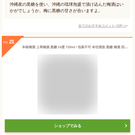
沖縄産の黒糖を使い、沖縄の琉球泡盛で漬け込んだ梅酒はい
かがでしょうか。梅に黒糖の甘さが合いますよ。
全てのおすすめコメント
(
1
件)
>
21
no.
本格梅酒 上等梅酒 黒糖 14度 720ml / 包装不可 本坊酒造 黒糖 梅酒 四合瓶 / 本坊酒造 公式通販
ショップでみる