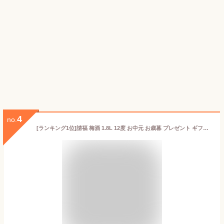
4
no.
[ランキング1位]請福 梅酒 1.8L 12度 お中元 お歳暮 プレゼント ギフト お祝い お礼 請福梅酒 リキュール 果実酒 黒糖梅酒 泡盛 泡盛仕込み 南高梅 請福酒造 せいふく 琉球泡盛 すっきり 甘さひかえめ 泡盛ベース 石垣島 ロック ソーダ おすすめ 人気