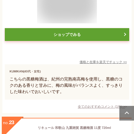
ショップでみる
価格と在庫を
楽天
でチェック
>>
KUMIKAN(40代・女性)
こちらの黒糖梅酒は、紀州の完熟南高梅を使用し、黒糖のコ
クのある香りと甘みに、梅の風味がバランスよく、すっきり
した味わいでおいしいです。
全てのおすすめコメント
(
1
件)
>
23
no.
リキュール 和歌山 九重雑賀 黒糖梅酒 11度 720ml