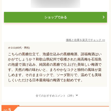
ショップでみる
価格と在庫を
楽天
でチェック
>>
オロロ(40代・男性)
こちらの黒糖仕立て、泡盛仕込みの黒糖梅酒、請福梅酒はい
かがでしょうか？和歌山県紀州で収穫された南高梅を石垣島
の泡盛で漬け込み、純国産の黒糖で仕上げた美味しい梅酒で
す。天然の梅の味わいと、まろやかなコクと独特の風味が楽
しめます。そのままロックで、ソーダ割りで、温めても美味
しくいただける日本最南端の梅酒でお勧めです。
全てのおすすめコメント（2件）
5
no.