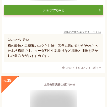
ショップでみる
価格と在庫を
楽天
でチェック
>>
なしお(50代・男性)
梅の酸味と黒糖蜜のコクと甘味、黒ラム酒の香りが合わさっ
た本格梅酒です。ソーダ割や牛乳割りなど風味と甘味を活か
した飲み方がおすすめです。
全てのおすすめコメント
(
2
件)
>
19
no.
上等梅酒 黒糖 14度 720ml