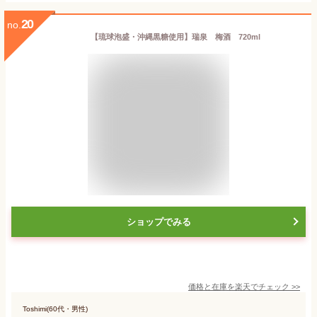
20
no.
【琉球泡盛・沖縄黒糖使用】瑞泉 梅酒 720ml
ショップでみる
価格と在庫を
楽天
でチェック
>>
Toshimi(60代・男性)