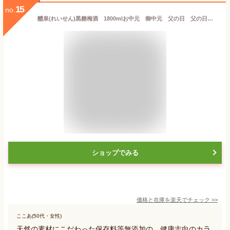
15
no.
醴泉(れいせん)黒糖梅酒 1800mlお中元 御中元 父の日 父の日ギフト 夏ギフト 敬老の日 御歳暮 お歳暮 バレンタイン ホワイトデー
ショップでみる
価格と在庫を
楽天
でチェック
>>
ここあ(50代・女性)
天然の素材にこだわった保存料等無添加の、健康志向のカラ