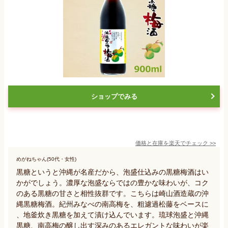
ショップでみる
価格と在庫を
楽天
でチェック
>>
めがねちゃん(50代・女性)
黒糖というと沖縄が名産だから、泡盛仕込みの黒糖梅酒はい
かがでしょう。濃厚な泡盛ならではの豊かな味わいが、コク
のある黒糖の甘さと相性抜群です。こちらは崎山酒造蔵の沖
縄黒糖梅酒。紀州みなべの南高梅を、粗濾過松藤をベースに
、地釜炊き黒糖を加えて漬け込んでいます。琉球泡盛と沖縄
黒糖、南高梅の醸し出す深みのあるエレガントな味わいが楽