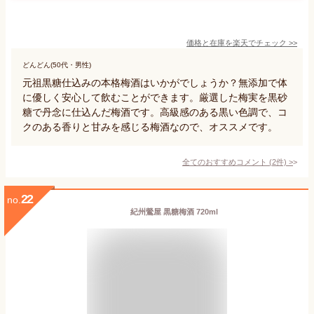
価格と在庫を
楽天
でチェック
>>
どんどん(50代・男性)
元祖黒糖仕込みの本格梅酒はいかがでしょうか？無添加で体
に優しく安心して飲むことができます。厳選した梅実を黒砂
糖で丹念に仕込んだ梅酒です。高級感のある黒い色調で、コ
クのある香りと甘みを感じる梅酒なので、オススメです。
全てのおすすめコメント
(
2
件)
>
22
no.
紀州鶯屋 黒糖梅酒 720ml