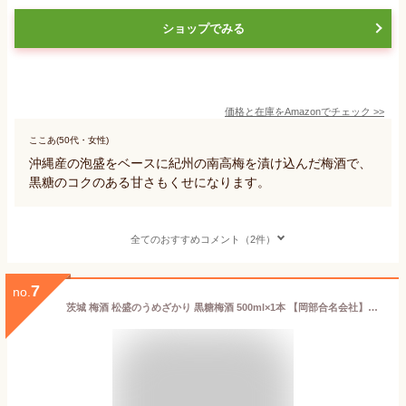
ショップでみる
価格と在庫を
Amazon
でチェック
>>
ここあ(50代・女性)
沖縄産の泡盛をベースに紀州の南高梅を漬け込んだ梅酒で、
黒糖のコクのある甘さもくせになります。
全てのおすすめコメント（2件）
7
no.
茨城 梅酒 松盛のうめざかり 黒糖梅酒 500ml×1本 【岡部合名会社】【お歳暮 お年賀 出産内祝い 結婚式 法事引き出物 結婚内祝い 快気祝い お返し 香典返し 景品 忘年会 新年会 宴会 お酒 ギフト】