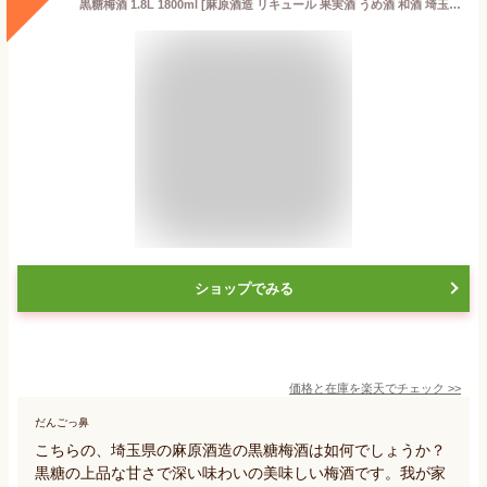
黒糖梅酒 1.8L 1800ml [麻原酒造 リキュール 果実酒 うめ酒 和酒 埼玉県]ギフト プレゼント 贈り物 お祝い 内祝い お返し 誕生日プレゼント 父の日 敬老の日
ショップでみる
価格と在庫を
楽天
でチェック
>>
だんごっ鼻
こちらの、埼玉県の麻原酒造の黒糖梅酒は如何でしょうか？
黒糖の上品な甘さで深い味わいの美味しい梅酒です。我が家