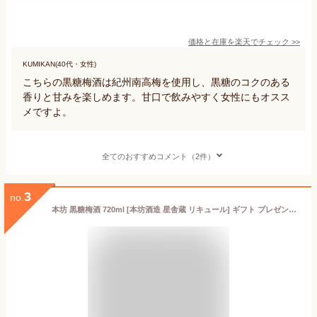
価格と在庫を
楽天
でチェック
>>
KUMIKAN(40代・女性)
こちらの黒糖梅酒は紀州南高梅を使用し、黒糖のコクのある
香りと甘みを楽しめます。甘口で飲みやすく女性にもオスス
メですよ。
全てのおすすめコメント（2件）
3
no.
本坊 黒糖梅酒 720ml [本坊酒造 星舎蔵 リキュール] ギフト プレゼント 母の日 父の日 お中元 黒砂糖で仕込む本格梅酒