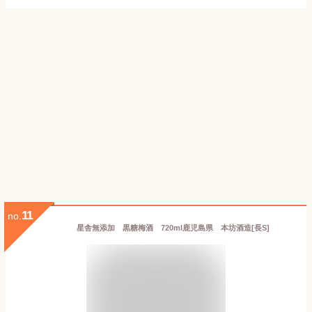
11
no.
星舎無添加 黒糖梅酒 720ml鹿児島県 本坊酒造[長S]