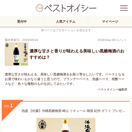
受付中
人気アイテム
マイページ
本ページはプロモーションを含みます
最終更新日：2026/05/24
2536
View
38
コメント
濃厚な甘さと香りが味わえる美味しい黒糖梅酒のお
すすめは？
濃厚な甘さが味わえる、美味しい黒糖梅酒をお取り寄せしたいです。ベースとなる
お酒で味わいもかなり違うと思うので、ブランデーベース、泡盛ベース、焼酎ベー
スなど、色々な種類のものを試してみたいです。
ベストオイシー編集部
1
no.
泡盛 【松藤】沖縄黒糖梅酒 崎山 リキュール 梅酒 紀州 ギフト プレゼント 敬老の日