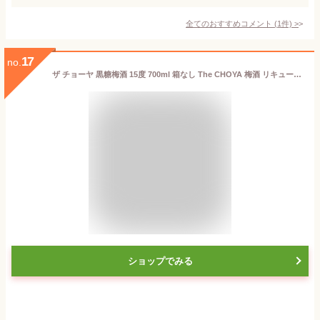
全てのおすすめコメント
(
1
件)
>
17
no.
ザ チョーヤ 黒糖梅酒 15度 700ml 箱なし The CHOYA 梅酒 リキュール 【 酒 お酒 アルコール飲料 退職祝い うめしゅ 梅 ギフト プレゼント 果実酒 カクテル 洋酒 手土産 チョーヤ梅酒 宅呑み 宅飲み 家呑み 飲み会 美味しいお酒 居酒屋 】【ワインならリカオー】
ショップでみる