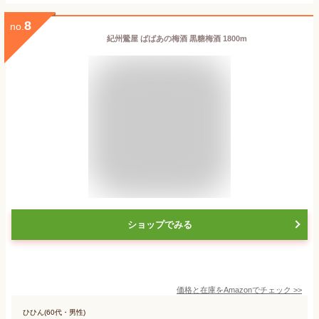
8
no.
紀州鶯屋 ばばあの梅酒 黒糖梅酒 1800m
ショップでみる
価格と在庫を
Amazon
でチェック
>>
ひひん(60代・男性)