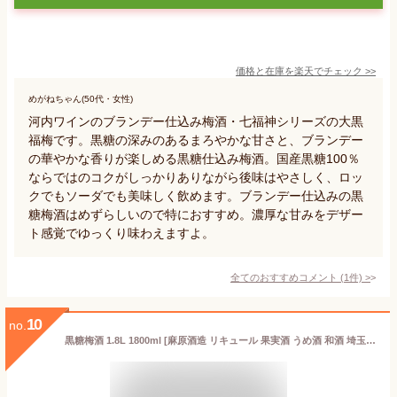
価格と在庫を
楽天
でチェック
>>
めがねちゃん(50代・女性)
河内ワインのブランデー仕込み梅酒・七福神シリーズの大黒
福梅です。黒糖の深みのあるまろやかな甘さと、ブランデー
の華やかな香りが楽しめる黒糖仕込み梅酒。国産黒糖100％
ならではのコクがしっかりありながら後味はやさしく、ロッ
クでもソーダでも美味しく飲めます。ブランデー仕込みの黒
糖梅酒はめずらしいので特におすすめ。濃厚な甘みをデザー
ト感覚でゆっくり味わえますよ。
全てのおすすめコメント
(
1
件)
>
10
no.
黒糖梅酒 1.8L 1800ml [麻原酒造 リキュール 果実酒 うめ酒 和酒 埼玉県] 送料無料(本州のみ)ギフト プレゼント 贈り物 お祝い 内祝い お返し 誕生日プレゼント 父の日 敬老の日