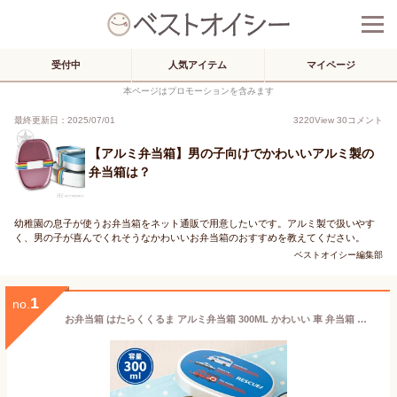
受付中
人気アイテム
マイページ
本ページはプロモーションを含みます
最終更新日：2025/07/01
3220
View
30
コメント
【アルミ弁当箱】男の子向けでかわいいアルミ製の
弁当箱は？
幼稚園の息子が使うお弁当箱をネット通販で用意したいです。アルミ製で扱いやす
く、男の子が喜んでくれそうなかわいいお弁当箱のおすすめを教えてください。
ベストオイシー編集部
1
no.
お弁当箱 はたらくくるま アルミ弁当箱 300ML かわいい 車 弁当箱 小さい 子供 幼稚園 園児 男子 保育園 幼児 男の子 通園 遠足 乗り物 キッズ ランチボックス