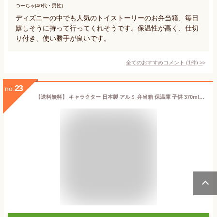
つーちゃ(40代・男性)
ディズニーの中でも人気のトイストーリーのお弁当箱、毎日
嬉しそうに持って行ってくれそうです。保温性が高く、仕切
り付き、使い勝手が良いです。
全てのおすすめコメント
(
1
件)
>
23
no.
【送料無料】 キャラクター 日本製 アルミ 弁当箱 保温庫 子供 370ml ALB5NV アルミ弁当箱 ランチボックス お弁当箱 ランチケース 小さめ 名前シール 遠足 通園 通学 男の子 女の子 かわいい ポケモン プリンセス ドラえもん トトロ トミカ すみっコぐらし ランチ 入園 入学