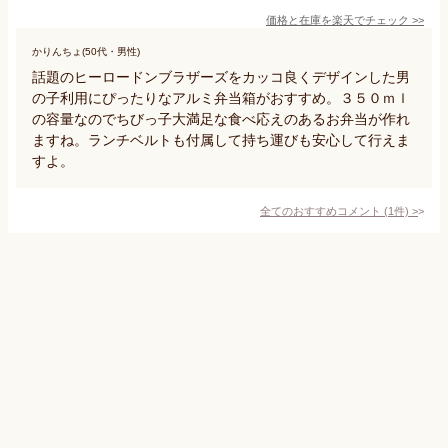
価格と在庫を
楽天
でチェック
>>
かりんちょ(50代・男性)
話題のヒーロードンブラザーズをカッコ良くデザインした男
の子利用にぴったりなアルミ弁当箱がおすすめ。３５０ｍｌ
の容量なのでちびっ子大満足な食べ応えのあるお弁当が作れ
ますね。ランチベルトも付属して持ち運びも安心して行えま
すよ。
全てのおすすめコメント
(
1
件)
>