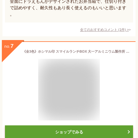
全面にドラえもんがデザインされたお弁当箱で、仕切り付き
で詰めやすく、耐久性もあり長く使えるのもいいと思います
。
全てのおすすめコメント
(
1
件)
>
7
no.
《全3色》ホシマル印 スマイルランチBOX 大一アルミニウム製作所 お弁当箱 【ランチボックス シンプル キッチン雑貨 デザイン雑貨 仕切り 日本製 弁当保温庫 保温器 アルミ弁当箱】
ショップでみる