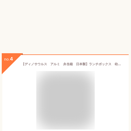
4
no.
【ディノサウルス アルミ 弁当箱 日本製】ランチボックス 幼稚園 ピクニック キャラクター グッズ アルミ製 保温庫 小判 男の子 男児 弁当 お弁当 おべんとう ランチBOX ジュラシックワールド 恐竜 トリケラトプス 恐竜グッズ ティラノザウルス 恐竜柄