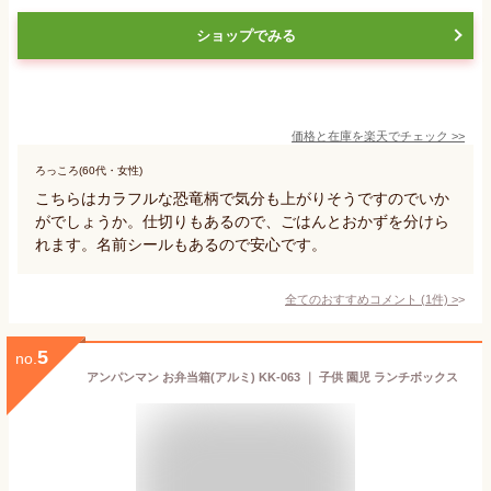
ショップでみる
価格と在庫を
楽天
でチェック
>>
ろっころ(60代・女性)
こちらはカラフルな恐竜柄で気分も上がりそうですのでいか
がでしょうか。仕切りもあるので、ごはんとおかずを分けら
れます。名前シールもあるので安心です。
全てのおすすめコメント
(
1
件)
>
5
no.
アンパンマン お弁当箱(アルミ) KK-063 ｜ 子供 園児 ランチボックス