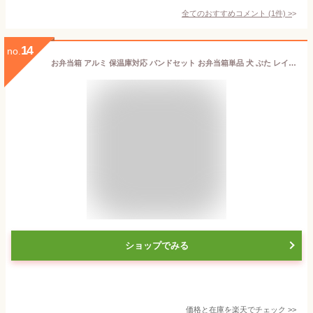
全てのおすすめコメント
(
1
件)
>
14
no.
お弁当箱 アルミ 保温庫対応 バンドセット お弁当箱単品 犬 ぶた レインボー さくらんぼ チェリー シンプル 可愛いデザイン レーザー 刻印 弁当箱 アルミ製 名入れ 370ml 子ども用 弁当子供 子ども キッズ お弁当 保育園 幼稚園 男の子 女の子
ショップでみる
価格と在庫を
楽天
でチェック
>>