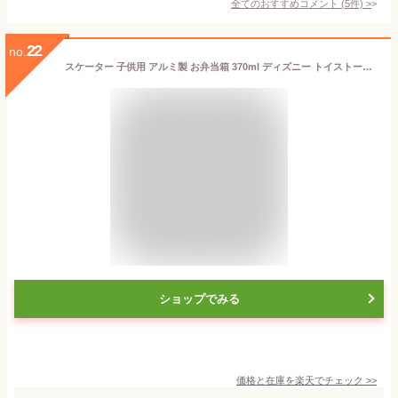
全てのおすすめコメント
(
5
件)
>
22
no.
スケーター 子供用 アルミ製 お弁当箱 370ml ディズニー トイストーリー 22 男の子 日本製 ALB5NV-A 4973307560576 ウディ キャラクター フォーキー 幼稚園 小学校 祝い 入学 入園 誕生 プレゼント ギフト おすすめ 人気 子供 ランチ 弁当 金属 バズ ポテトヘッド
ショップでみる
価格と在庫を
楽天
でチェック
>>