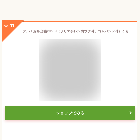
11
no.
アルミお弁当箱280ml（ポリエチレン内ブタ付、ゴムバンド付）くるま柄 日本製
ショップでみる