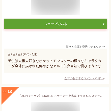
ショップでみる
価格と在庫を
楽天
でチェック
>>
あみあみあみ(40代・女性)
子供は大抵大好きなポケットモンスターの様々なキャラクタ
ーが全体に描かれた鮮やかなアルミ缶弁当箱で喜びそうです
全てのおすすめコメント
(
1
件)
>
18
no.
【200円クーポン】 SKATER スケーター 弁当箱 ドラえもん ステッカー 370ml アルミ製 保温庫対応 子供用 日本製 ALB5NV-A ＜スケーター プレゼント 入園準備 入学準備 保育園 幼稚園 小学校 子供 男の子 女の子 小学生 お弁当箱 ランチボックス かわいい おしゃれ お返し＞