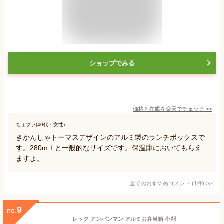
ショップでみる
価格と在庫を
楽天
でチェック
>>
ちょプラ(40代・女性)
きかんしゃトーマスデザインのアルミ製のランチボックスで
す。280mｌと一般的なサイズです。保温庫においてもらえ
ますよ。
全てのおすすめコメント
(
1
件)
>
9
no.
レック アンパンマン アルミお弁当箱 小判