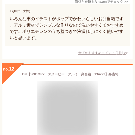
価格と在庫を
Amazon
でチェック
>>
s.i(40代・女性)
いろんな車のイラストがポップでかわいらしいお弁当箱です
。アルミ素材でシンプルな作りなので洗いやすくておすすめ
です。ポリエチレンのうち蓋つきで液漏れしにくく使いやす
いと思います。
全てのおすすめコメント
(
1
件)
>
12
no.
OK【SNOOPY スヌーピー アルミ 弁当箱 134722】弁当箱 ランチボックス アルミランチボックス お弁当箱 お弁当 弁当 お弁当グッズ ランチ ランチグッズ アルミ製 保温庫 保温庫対応 子供 遠足 ピクニック ピーナッツ ウッドストック