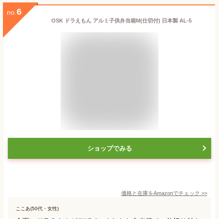
6
no.
OSK ドラえもん アルミ子供弁当箱M(仕切付) 日本製 AL-5
ショップでみる
価格と在庫を
Amazon
でチェック
>>
ここあ(50代・女性)