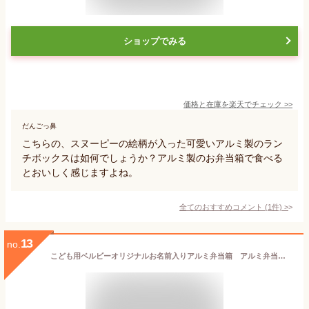
ショップでみる
価格と在庫を
楽天
でチェック
>>
だんごっ鼻
こちらの、スヌーピーの絵柄が入った可愛いアルミ製のラン
チボックスは如何でしょうか？アルミ製のお弁当箱で食べる
とおいしく感じますよね。
全てのおすすめコメント
(
1
件)
>
13
no.
こども用ベルビーオリジナルお名前入りアルミ弁当箱 アルミ弁当箱 名前入り 名入れ 弁当 弁当箱 ランチ ピクニック 昼食 遠足誕生日プレゼント 子供 幼稚園 保育園 日本製 入園 入学