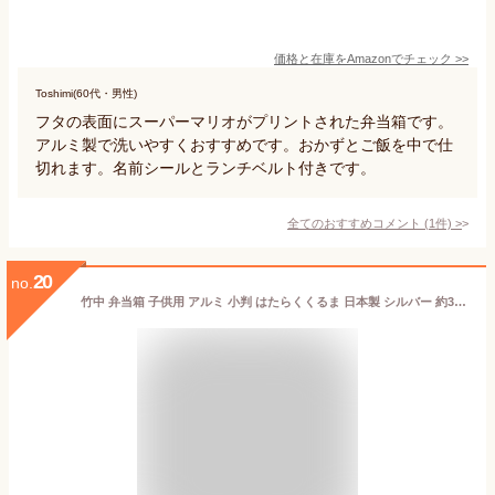
価格と在庫を
Amazon
でチェック
>>
Toshimi(60代・男性)
フタの表面にスーパーマリオがプリントされた弁当箱です。
アルミ製で洗いやすくおすすめです。おかずとご飯を中で仕
切れます。名前シールとランチベルト付きです。
全てのおすすめコメント
(
1
件)
>
20
no.
竹中 弁当箱 子供用 アルミ 小判 はたらくくるま 日本製 シルバー 約300ml T-16749