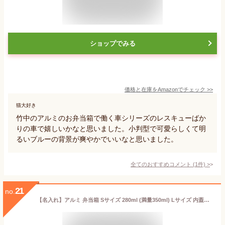
ショップでみる
価格と在庫を
Amazon
でチェック
>>
猫大好き
竹中のアルミのお弁当箱で働く車シリーズのレスキューばか
りの車で嬉しいかなと思いました。小判型で可愛らしくて明
るいブルーの背景が爽やかでいいなと思いました。
全てのおすすめコメント
(
1
件)
>
21
no.
【名入れ】アルミ 弁当箱 Sサイズ 280ml (満量350ml) Lサイズ 内蓋付 名前のみ・選べるフォン ト日本製 子供 名入れ 名前入り メッセージOK 送料無料 入園祝い 入学 入学式 祝い 弁当箱 小さめ 幼稚園 新学期 名前 卒園 記念品 保育園 お弁当箱 アルミ オリジナル