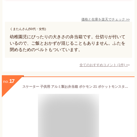
価格と在庫を
楽天
でチェック
>>
くまたんさん(50代・女性)
幼稚園児にぴったりの大きさの弁当箱です。仕切りが付いて
いるので、ご飯とおかずが混じることもありません。ふたを
閉めるためのベルトもついています。
全てのおすすめコメント
(
1
件)
>
17
no.
スケーター 子供用 アルミ製お弁当箱 ポケモン 21 ポケットモンスター 日本製 370ml ALB5NV-A