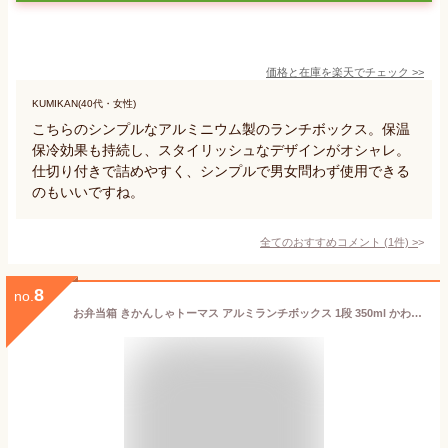
価格と在庫を
楽天
でチェック
>>
KUMIKAN(40代・女性)
こちらのシンプルなアルミニウム製のランチボックス。保温
保冷効果も持続し、スタイリッシュなデザインがオシャレ。
仕切り付きで詰めやすく、シンプルで男女問わず使用できる
のもいいですね。
全てのおすすめコメント
(
1
件)
>
8
no.
お弁当箱 きかんしゃトーマス アルミランチボックス 1段 350ml かわいい 弁当箱 幼稚園 園児 男子 子供 幼児 遠足 お弁当 保温庫 トーマス アルミ 子供用弁当箱