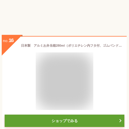
16
no.
日本製 アルミお弁当箱280ml（ポリエチレン内フタ付、ゴムバンド付) ｜アルミ弁当箱 弁当箱 蓋つき 子供 キッズ 男の子 女の子 アルミニウム ゴムバンド ランチボックス お弁当箱 幼稚園 入園 入学 遠足 1段 仕切り 保温庫対応 おしゃれ かわいい
ショップでみる