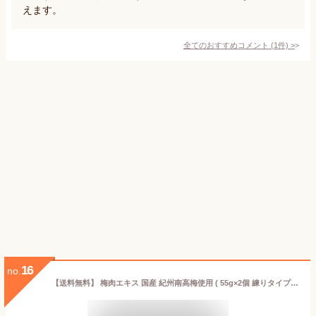
えます。
全てのおすすめコメント
(
1
件)
>
16
no.
【送料無料】 梅肉エキス 国産 紀州南高梅使用 ( 55g×2個 練りタイプ 無添加 塩分0% ) 梅エキス 【 和歌山紀州産の青梅果汁をたっぷり時間をかけて手作り仕上げ】 ばいにくエキス 梅肉 エキス うめえきす 敬老の日