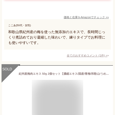
価格と在庫を
Amazon
でチェック
>>
ここあ(50代・女性)
和歌山県紀州産の梅を使った無添加のエキスで、長時間じっ
くり煮詰めており凝縮した味わいで、練りタイプでお料理に
も使いやすいです。
全てのおすすめコメント
(
1
件)
>
SOLD
紀州産梅肉エキス 50g 2個セット【濃縮エキス/国産/青梅/和歌山/うめ/クエン酸/無添加/原料梅のみ/健康/安心国内製造/コプリナ/送料無料】