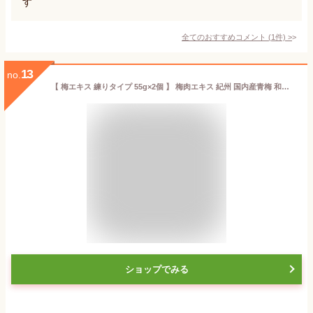
す
全てのおすすめコメント
(
1
件)
>
13
no.
【 梅エキス 練りタイプ 55g×2個 】 梅肉エキス 紀州 国内産青梅 和歌山 ムメフラール バニリン カリウム含有 プラム食品 無添加 送料無料 （北海道・沖縄は送料825円） 自社製造
ショップでみる