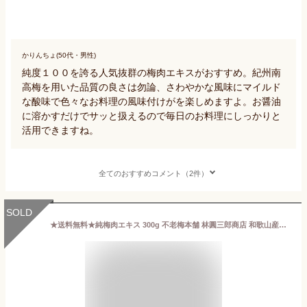
かりんちょ(50代・男性)
純度１００を誇る人気抜群の梅肉エキスがおすすめ。紀州南
高梅を用いた品質の良さは勿論、さわやかな風味にマイルド
な酸味で色々なお料理の風味付けがを楽しめますよ。お醤油
に溶かすだけでサッと扱えるので毎日のお料理にしっかりと
活用できますね。
全てのおすすめコメント（2件）
SOLD
★送料無料★純梅肉エキス 300g 不老梅本舗 林圓三郎商店 和歌山産の青梅100％ 無添加 【RCP】【コンビニ受取対応商品】