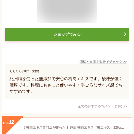
ショップでみる
価格と在庫を
楽天
でチェック
>>
ももたん(60代・女性)
紀州梅を使った無添加で安心の梅肉エキスです。酸味が強く
濃厚です。料理にもさっと使いやすく手ごろなサイズ感でお
すすめです。
全てのおすすめコメント
(
1
件)
>
12
no.
【 梅肉エキス専門店が作った 】純正 梅肉エキス（梅エキス）120g【無添加・大容量120g・紀州産梅使用（国内産・国産）・クエン酸・みなべ町製造・青梅・塩分ゼロ・南高梅・ばいにくエキス・うめエキス】