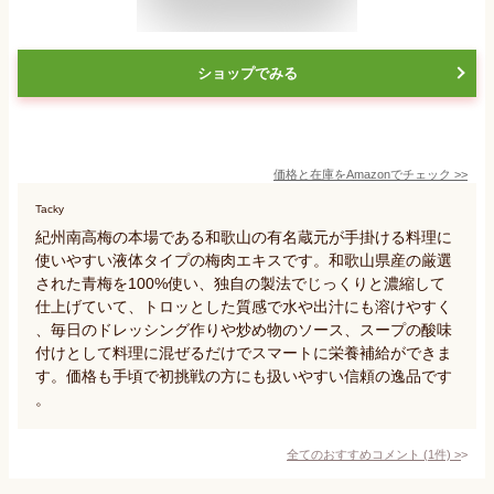
ショップでみる
価格と在庫を
Amazon
でチェック
>>
Tacky
紀州南高梅の本場である和歌山の有名蔵元が手掛ける料理に
使いやすい液体タイプの梅肉エキスです。和歌山県産の厳選
された青梅を100%使い、独自の製法でじっくりと濃縮して
仕上げていて、トロッとした質感で水や出汁にも溶けやすく
、毎日のドレッシング作りや炒め物のソース、スープの酸味
付けとして料理に混ぜるだけでスマートに栄養補給ができま
す。価格も手頃で初挑戦の方にも扱いやすい信頼の逸品です
。
全てのおすすめコメント
(
1
件)
>