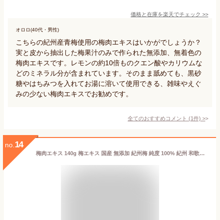
価格と在庫を
楽天
でチェック
>>
オロロ(40代・男性)
こちらの紀州産青梅使用の梅肉エキスはいかがでしょうか？
実と皮から抽出した梅果汁のみで作られた無添加、無着色の
梅肉エキスです。レモンの約10倍ものクエン酸やカリウムな
どのミネラル分が含まれています。そのまま舐めても、黒砂
糖やはちみつを入れてお湯に溶いて使用できる、雑味やえぐ
みの少ない梅肉エキスでお勧めです。
全てのおすすめコメント
(
1
件)
>
14
no.
梅肉エキス 140g 梅エキス 国産 無添加 紀州梅 純度 100% 紀州 和歌山県産 濃縮エキス ペースト 練り状 練状 送料無料 青梅 果汁 健康食品 サプリメント クエン酸 ムメフラール 無着色 無香料 保存料 砂糖 不使用 業務用 おすすめ おためし お試し 売れ筋 人気 ランキング