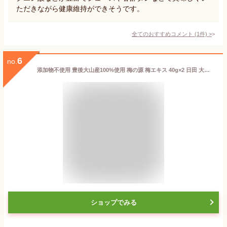
ただきながら健康維持ができそうです。
全てのおすすめコメント
(
1
件)
>
6
no.
添加物不使用 豊後大山産100%使用 梅の源 梅エキス 40g×2 日田 大山町 大分県 うめ 梅肉エキス 液状 ながお梅園【送料込】
ショップでみる