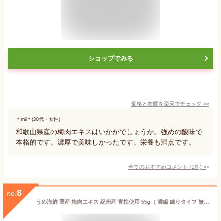
ショップでみる
価格と在庫を
楽天
でチェック
>>
＊mii＊(30代・女性)
和歌山県産の梅肉エキスはいかがでしょうか。強めの酸味で
本格的です。濃厚で美味しかったです。栄養も満点です。
全てのおすすめコメント
(
1
件)
>
8
no.
うめ海鮮 国産 梅肉エキス 紀州産 青梅使用 55g（ 濃縮 練りタイプ 無添加 無着色 ）梅エキス【 梅が持つ自然由来の成分でできています 】梅肉 エキス ばいにくエキス ばいにくえきす うめえきす