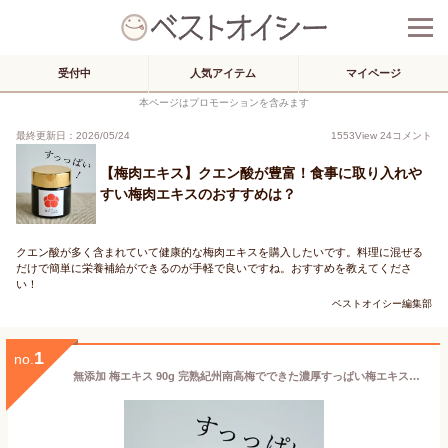
受付中
人気アイテム
マイページ
本ページはプロモーションを含みます
最終更新日：2026/05/24
1553
View
24
コメント
【梅肉エキス】クエン酸が豊富！食事に取り入れや
すい梅肉エキスのおすすめは？
クエン酸が多く含まれていて健康的な梅肉エキスを購入したいです。料理に混ぜる
だけで簡単に栄養補給ができるのが手軽で良いですね。おすすめを教えてくださ
い！
ベストオイシー編集部
1
no.
無添加 梅エキス 90g 完熟紀州南高梅でできた濃厚すっぱい梅エキスby梅ボーイズ 紀州産（和歌山県、三重県）国産 梅酢 梅果汁 送料無料 着色料不使用【うめぼし うめ ウメ 梅干 梅干し ギフト プレゼント 食品 梅肉エキス クエン酸 】