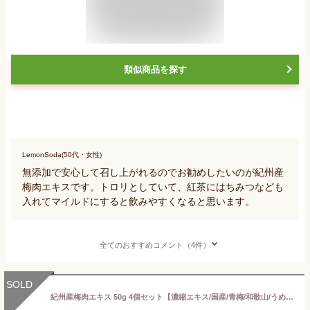
類似商品を探す
LemonSoda(50代・女性)
無添加で安心して召し上がれるのでお勧めしたいのが紀州産
梅肉エキスです。トロリとしていて、紅茶にはちみつなども
入れてマイルドにすると飲みやすくなると思います。
全てのおすすめコメント（4件）
SOLD
紀州産梅肉エキス 50g 4個セット【濃縮エキス/国産/青梅/和歌山/うめ/クエン酸/無添加/原料梅のみ/健康/安心国内製造/コプリナ/送料無料】