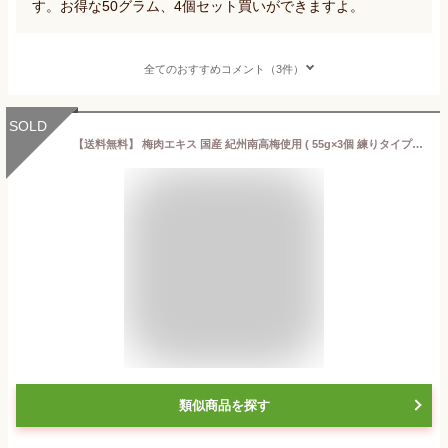
す。お得な50グラム、4個セット買いができますよ。
全てのおすすめコメント（3件）
SOLD
【送料無料】 梅肉エキス 国産 紀州南高梅使用 ( 55g×3個 練りタイプ 無添加 塩分0% ) 梅エキス 【 和歌山紀州産の青梅果汁をたっぷり時間をかけて手作り仕上げ】 ばいにくエキス 梅肉 エキス うめえきす 敬老の日
類似商品を探す