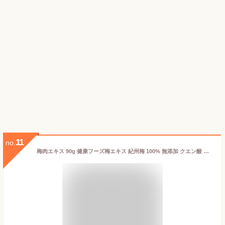
11
no.
梅肉エキス 90g 健康フーズ梅エキス 紀州梅 100% 無添加 クエン酸 国産 梅 ウメ エキス 和歌山県産 健康補助食品 美容 健康 活力 疲労 疲れ 夏バテ 元気 正規品 送料無料