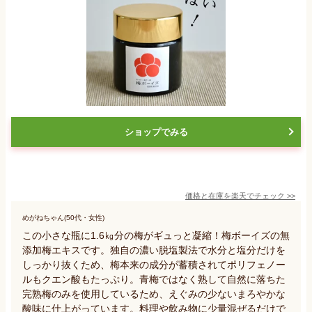
ショップでみる
価格と在庫を
楽天
でチェック
>>
めがねちゃん(50代・女性)
この小さな瓶に1.6㎏分の梅がギュっと凝縮！梅ボーイズの無
添加梅エキスです。独自の濃い脱塩製法で水分と塩分だけを
しっかり抜くため、梅本来の成分が蓄積されてポリフェノー
ルもクエン酸もたっぷり。青梅ではなく熟して自然に落ちた
完熟梅のみを使用しているため、えぐみの少ないまろやかな
酸味に仕上がっています。料理や飲み物に少量混ぜるだけで