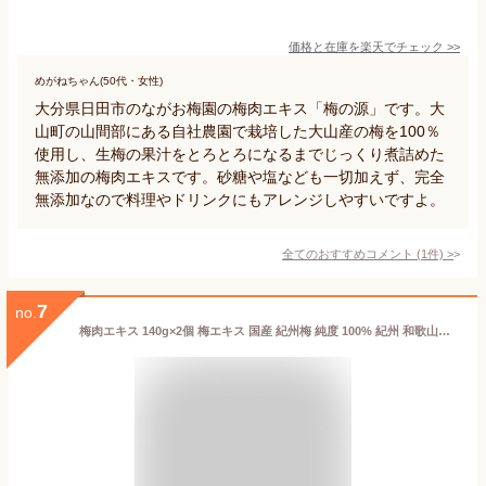
価格と在庫を
楽天
でチェック
>>
めがねちゃん(50代・女性)
大分県日田市のながお梅園の梅肉エキス「梅の源」です。大
山町の山間部にある自社農園で栽培した大山産の梅を100％
使用し、生梅の果汁をとろとろになるまでじっくり煮詰めた
無添加の梅肉エキスです。砂糖や塩なども一切加えず、完全
無添加なので料理やドリンクにもアレンジしやすいですよ。
全てのおすすめコメント
(
1
件)
>
7
no.
梅肉エキス 140g×2個 梅エキス 国産 紀州梅 純度 100% 紀州 和歌山県産 保存料 無添加 濃縮エキス ペースト 練り状 練状 青梅 果汁 健康食品 サプリ クエン酸 ムメフラール 無着色 無香料 保存料 砂糖 不使用 おすすめ おためし お試し 売れ筋 人気 ランキング 青 うめ