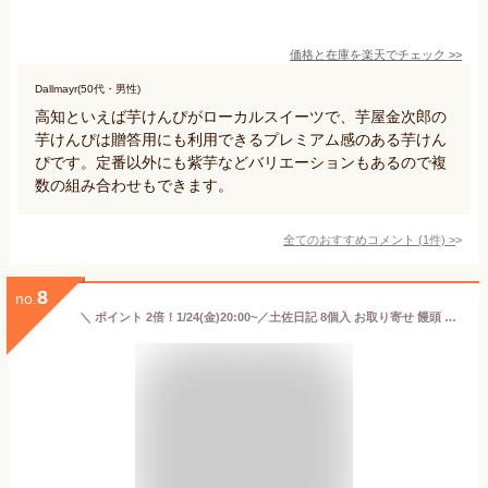
価格と在庫を
楽天
でチェック
>>
Dallmayr(50代・男性)
高知といえば芋けんぴがローカルスイーツで、芋屋金次郎の
芋けんぴは贈答用にも利用できるプレミアム感のある芋けん
ぴです。定番以外にも紫芋などバリエーションもあるので複
数の組み合わせもできます。
全てのおすすめコメント
(
1
件)
>
8
no.
＼ ポイント 2倍！1/24(金)20:00~／土佐日記 8個入 お取り寄せ 饅頭 まんじゅう こしあん お菓子 和菓子 茶菓子 銘菓 一口サイズ お土産 手土産 贈り物 贈答 内祝い 結婚祝い 退職祝い 還暦祝い 実用的 ギフト 人気 バレンタイン 2025 プチギフト チョコ以外 義理 チョコ