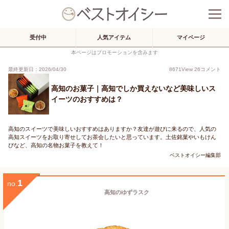
受付中
人気アイテム
マイページ
本ページはプロモーションを含みます
最終更新日：2026/04/30
8671
View
26
コメント
高知のお菓子｜高知でしか買えないなど美味しいス
イーツのおすすめは？
高知のスイーツで美味しいおすすめはありますか？友達が遊びに来るので、人気の
高知スイーツをお取り寄せしてお茶会したいと思っています。土佐銘菓やいもけん
ぴなど、高知の名物お菓子を教えて！
ベストオイシー編集部
1
no.
高知のゆずラスク