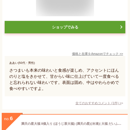
ショップでみる
価格と在庫を
Amazon
でチェック
>>
ああい(50代・男性)
さつまいも本来の味わいと食感が楽しめ、アクセントにほん
のりと塩をきかせて、甘からい味に仕上げていて一度食べる
と忘れられない味わいです。表面は固め、中はやわらかめで
食べやすいですよ。
全てのおすすめコメント
(
1
件)
>
6
no.
満天の星大福 8個入り (ほうじ茶大福) (満天の星)(冷凍)| 大福 だいふく ほうじ茶 ほうじ茶大福 お菓子 和菓子 高知県 高知