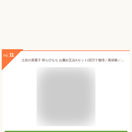
11
no.
土佐の茶菓子 和らびもち お薦め五点Aセット(四万十珈琲／黒胡麻／煎りきな粉／馬路柚子／四万栗)140g×5個 2019年高知うまいもんグランプリ第一位 八千萬ず ギフト のし対応可