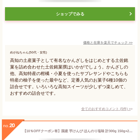
ショップでみる
価格と在庫を
楽天
でチェック
>>
めがねちゃん(50代・女性)
高知の土産菓子として有名なかんざしをはじめとする土佐銘
菓を詰め合わせた土佐銘菓撰はいかがでしょう。かんざしの
他、高知特産の柑橘・小夏を使ったサブレサンドやこちらも
特産の柚子を使った最中など、定番人気のお菓子6種10個の
詰合せです。いろいろな高知スイーツが少しずつ楽しめて、
おすすめの詰合せです。
全てのおすすめコメント
(
5
件)
>
20
no.
【10％OFFクーポン有】国産 芋けんぴ ほんのり塩味 計300g 150g×2袋 塩けんぴ いもけんぴ さつまいも 深海の華塩使用 海洋深層水仕込み さつま芋 サツマイモ お菓子 芋菓子 塩ケンピ おやつ 高知 特産 お土産 南国製菓 お徳用 家庭用 業務用 送料無料