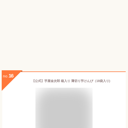
16
no.
【公式】芋屋金次郎 箱入り 薄切り芋けんぴ（18袋入り)