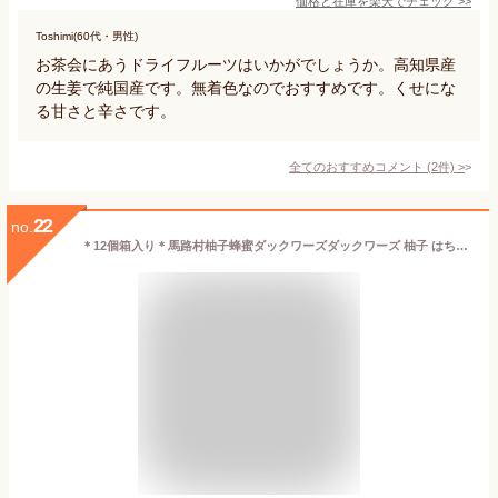
価格と在庫を
楽天
でチェック
>>
Toshimi(60代・男性)
お茶会にあうドライフルーツはいかがでしょうか。高知県産
の生姜で純国産です。無着色なのでおすすめです。くせにな
る甘さと辛さです。
全てのおすすめコメント
(
2
件)
>
22
no.
＊12個箱入り＊馬路村柚子蜂蜜ダックワーズダックワーズ 柚子 はちみつ 蜂蜜 馬路村 高知県 スイーツ お菓子 お取り寄せ お菓子 内祝い 出産祝い 結婚祝い プレゼント プチギフト 誕生日 バースデー