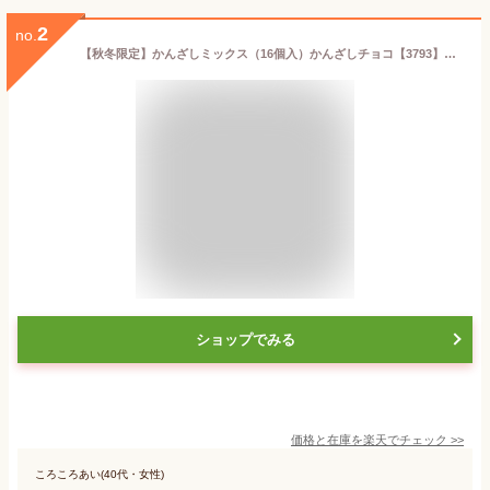
2
no.
【秋冬限定】かんざしミックス（16個入）かんざしチョコ【3793】【 詰め合わせ 高知 ギフト お取り寄せ お土産 お菓子 スイーツ 土佐 お歳暮 冬 秋】
ショップでみる
価格と在庫を
楽天
でチェック
>>
ころころあい(40代・女性)