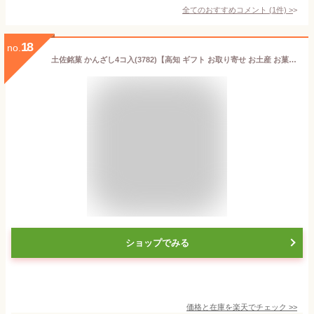
全てのおすすめコメント
(
1
件)
>
18
no.
土佐銘菓 かんざし4コ入(3782)【高知 ギフト お取り寄せ お土産 お菓子 プチギフト プレゼント おみやげ 内祝 スイーツ 土佐 敬老の日 老人会 会社 法人 浜幸 イベント 景品 来店プレゼント】
ショップでみる
価格と在庫を
楽天
でチェック
>>