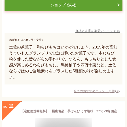
ショップでみる
価格と在庫を
楽天
でチェック
>>
めがねちゃん(50代・女性)
土佐の茶菓子・和らびもちはいかがでしょう。2019年の高知
うまいもんグランプリで1位に輝いたお菓子です。本わらび
粉を使った昔ながらの手作りで、つるん、もっちりとした食
感が楽しめるわらびもちに、馬路柚子や四万十栗など、土佐
ならではのご当地素材をプラスした5種類の味が楽しめます
よ。
全てのおすすめコメント
(
1
件)
>
12
no.
【宅配便送料無料】 横山食品 芋けんぴ うす塩味 270g×3袋 国産 国内産 芋チップス 高知 おやつ 塩けんぴ