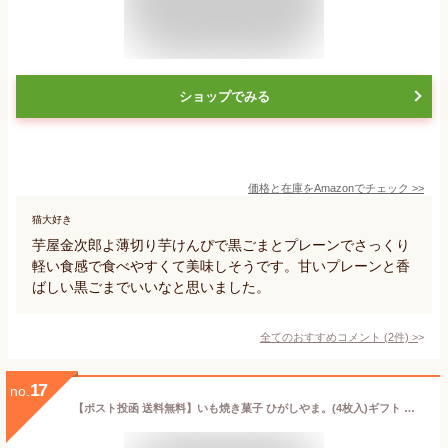
ショップでみる
価格と在庫を
Amazon
でチェック
>>
猫大好き
芋屋金次郎よ薄切り芋けんぴで黒ごまとプレーンでさっくり
軽い食感で食べやすくて美味しそうです。甘いプレーンと香
ばしい黒ごまでいいなと思いました。
全てのおすすめコメント
(
2
件)
>
17
no.
【ポスト投函 送料無料】いも焼き菓子 ひがしやま。(4枚入)ギフト お取り寄せスイーツ 高知 四万十 四万十ドラマ 人参芋 スイートポテト 干し芋 東山 母の日 誕生日 贈りもの お祝い 洋菓子 和菓子 焼き菓子 個包装 のし 熨斗 添加物不使用 白砂糖不使用