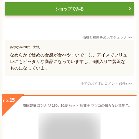
ショップでみる
価格と在庫を
楽天
でチェック
>>
あやなみ(20代・女性)
なめらかで硬めの食感が食べやすいですし、アイスでブリュ
レにもピッタリな商品になっていますし、6個入りで贅沢な
ものになっています
全てのおすすめコメント
(
5
件)
>
15
no.
南国製菓 塩けんぴ 150g 10袋 セット 油菓子 マツコの知らない世界 TBS 水車亭 テレビで紹介されました