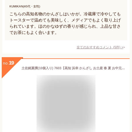
KUMIKAN(40代・女性)
こちらの高知名物のかんざしはいかが。冷蔵庫で冷やしても
トースターで温めても美味しく、メディアでもよく取り上げ
られています。ほのかなゆずの香りが感じられ、上品な甘さ
でお茶にもよく合います。
全てのおすすめコメント
(
5
件)
>
19
no.
土佐銘菓撰(10個入り) 7603【高知 浜幸 かんざし お土産 春 夏 お中元 引越 退職 転勤 ご挨拶 贈答 ギフト 内祝 ギフト 菓子 のし 個包装】