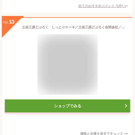
全てのおすすめコメント
(
1
件)
>
13
no.
土佐三原どぶろく しっとりケーキ／土佐三原どぶろく合同会社／クール冷蔵便／濁酒／高知／お土産／どぶろく特区
ショップでみる
価格と在庫を
楽天
でチェック
>>