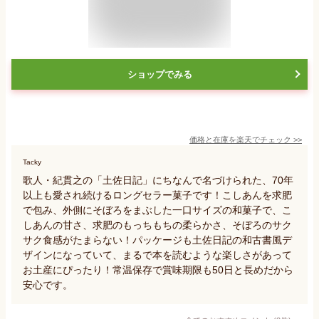
ショップでみる
価格と在庫を
楽天
でチェック
>>
Tacky
歌人・紀貫之の「土佐日記」にちなんで名づけられた、70年
以上も愛され続けるロングセラー菓子です！こしあんを求肥
で包み、外側にそぼろをまぶした一口サイズの和菓子で、こ
しあんの甘さ、求肥のもっちもちの柔らかさ、そぼろのサク
サク食感がたまらない！パッケージも土佐日記の和古書風デ
ザインになっていて、まるで本を読むような楽しさがあって
お土産にぴったり！常温保存で賞味期限も50日と長めだから
安心です。