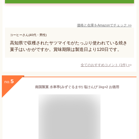
価格と在庫を
Amazon
でチェック
>>
コーヒーさん(40代・男性)
高知県で収穫されたサツマイモがたっぷり使われている焼き
菓子はいかがですか。賞味期限は製造日より120日です。
全てのおすすめコメント
(
1
件)
>
5
no.
南国製菓 水車亭(みずぐるまや) 塩けんぴ 1kg×2 お徳用