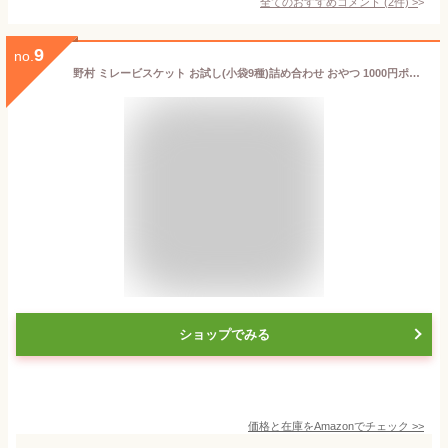
全てのおすすめコメント
(
2
件)
>
9
no.
野村 ミレービスケット お試し(小袋9種)詰め合わせ おやつ 1000円ポッキリ 高知名物
ショップでみる
価格と在庫を
Amazon
でチェック
>>