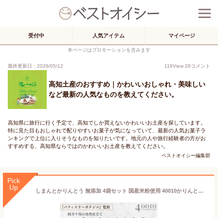
受付中
人気アイテム
マイページ
本ページはプロモーションを含みます
最終更新日：2026/05/12
116
View
28
コメント
高知土産のおすすめ｜かわいいおしゃれ・美味しい
など最新の人気なものを教えてください。
高知県に旅行に行く予定で、高知でしか買えないかわいいお土産を探しています。
特に見た目もおしゃれで配りやすいお菓子が気になっていて、最新の人気お菓子ラ
ンキングで上位に入りそうなものを知りたいです。地元の人や旅行経験者の方がお
すすめする、高知県ならではのかわいいお土産を教えてください。
ベストオイシー編集部
Pick
Up
しまんとかりんとう 無添加 4袋セット 国産米粉使用 40010かりんとう パティスリーポタジェ監修 プレーン 青のり だし醤油 たまねぎ 四万十産素材 無添加 和スイーツ ベジスイーツ 野菜スイーツ 高知県 四万十川 ギフト