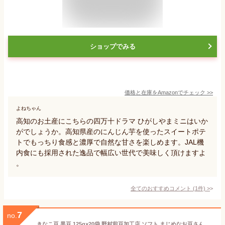
ショップでみる
価格と在庫を
Amazon
でチェック
>>
よねちゃん
高知のお土産にこちらの四万十ドラマ ひがしやまミニはいか
がでしょうか。高知県産のにんじん芋を使ったスイートポテ
トでもっちり食感と濃厚で自然な甘さを楽しめます。JAL機
内食にも採用された逸品で幅広い世代で美味しく頂けますよ
。
全てのおすすめコメント
(
1
件)
>
7
no.
きなこ豆 黒豆 125g×20袋 野村煎豆加工店 ソフト まじめなお豆さん 高知 豆菓子 おやつ きな粉豆 黒大豆 きな粉菓子