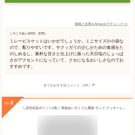
価格と在庫を
Amazon
でチェック
>>
ころころあい(40代・女性)
ミレービスケットはいかがでしょうか。ミニサイズの小袋な
ので、配りやすいです。サクッガリの少しかための食感をた
のしめるし、素朴な甘さと仕上げに振った天日塩のしょっぱ
さがアクセントになっていて、クセになるおいしさなのでお
すすめです。
全てのおすすめコメント（2件）
2
no.
＼店内全品ポイント2倍／ 高知あいすくりん風味 サンド クッキー (小)6個入 お取り寄せ グルメ クッキー お菓子 洋菓子 茶菓子 おやつ お土産 アイスクリン 贈り物 実用的 人気 プチギフト プレゼント 母の日