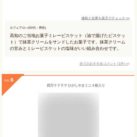
価格と在庫を
楽天
でチェック
>>
カフェアロハ(50代・男性)
高知のご当地お菓子ミレービスケット（油で揚げたビスケッ
ト）で抹茶クリームをサンドしたお菓子です。抹茶クリーム
の甘みとミレービスケットの塩味がいい組み合わせです。
全てのおすすめコメント
(
1
件)
>
6
no.
四万十ドラマ ひがしやまミニ４枚入り