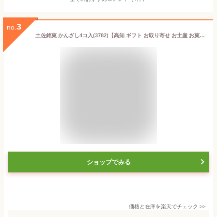
3
no.
土佐銘菓 かんざし4コ入(3782)【高知 ギフト お取り寄せ お土産 お菓子 プチギフト プレゼント おみやげ 内祝 スイーツ 土佐 敬老の日 老人会 会社 法人 浜幸 イベント 景品 来店プレゼント】
ショップでみる
価格と在庫を
楽天
でチェック
>>