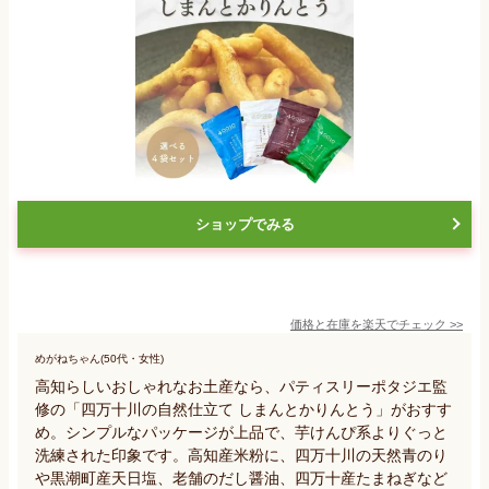
ショップでみる
価格と在庫を
楽天
でチェック
>>
めがねちゃん(50代・女性)
高知らしいおしゃれなお土産なら、パティスリーポタジエ監
修の「四万十川の自然仕立て しまんとかりんとう」がおすす
め。シンプルなパッケージが上品で、芋けんぴ系よりぐっと
洗練された印象です。高知産米粉に、四万十川の天然青のり
や黒潮町産天日塩、老舗のだし醤油、四万十産たまねぎなど