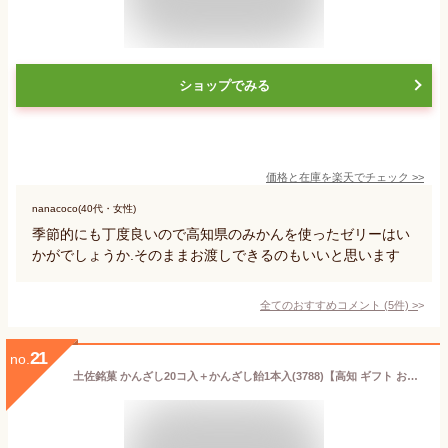
ショップでみる
価格と在庫を
楽天
でチェック
>>
nanacoco(40代・女性)
季節的にも丁度良いので高知県のみかんを使ったゼリーはい
かがでしょうか.そのままお渡しできるのもいいと思います
全てのおすすめコメント
(
5
件)
>
21
no.
土佐銘菓 かんざし20コ入＋かんざし飴1本入(3788)【高知 ギフト お取り寄せ お土産 お菓子 ギフト プレゼント おみやげ スイーツ 土佐 敬老の日 老人会 入学 卒業 新生活 引越 退職 転勤 ご挨拶 贈答 のし 個包装 イベント 景品】