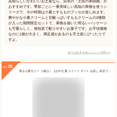
高知らしいかわいいお土産なら、浜幸の「土佐の果樹園」が
おすすめです。季節ごとに一番美味しい高知の果物を使うシ
リーズで、今の時期は小夏とすもものブッセが楽しめます。
爽やかな小夏クリームと甘酸っぱいすももクリームの2種類
が入った期間限定セットで、果物を描いた明るいパッケージ
も可愛らしく、個包装で配りやすいお菓子です。お手頃価格
なのに1個が大きく、満足感があるのも手土産にぴったりで
すよ。
全てのおすすめコメント
(
2
件)
>
20
no.
香る小夏ゼリー（3個入）【お中元 夏 スイーツ ギフト お試し 来店プレゼント 給食 寒天 無着色 無香料 水菓子 小夏 日向夏 海洋深層水抽出法 ギフト プレゼント 出産内祝 お土産 手土産 浜幸 高知 お取り寄せスイーツ お土産 お盆】(4731)