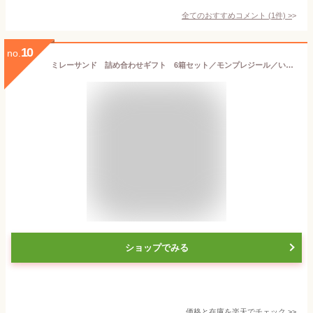
全てのおすすめコメント
(
1
件)
>
10
no.
ミレーサンド 詰め合わせギフト 6箱セット／モンプレジール／いちご風味／ホワイト／マロン／ストロベリー／苺／高知／ご当地／ミレービスケット／まじめなおかし／チョコ
ショップでみる
価格と在庫を
楽天
でチェック
>>