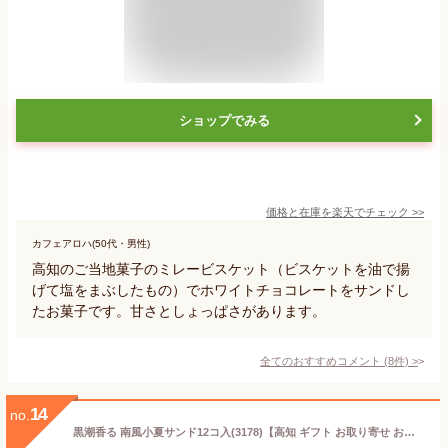
ショップでみる
価格と在庫を
楽天
でチェック
>>
カフェアロハ(50代・男性)
高知のご当地菓子のミレービスケット（ビスケットを油で揚
げて塩をまぶしたもの）でホワイトチョコレートをサンドし
たお菓子です。甘さとしょっぱさがあります。
全てのおすすめコメント
(
8
件)
>
14
no.
黒潮香る 南風小夏サンド12コ入(3178)【高知 ギフト お取り寄せ お土産 小夏 ニューサマーオレンジ 日向夏 柑橘 オレンジ クッキー サンド お手頃 映え お菓子 プレゼント お歳暮 お年賀 お中元 内祝 出産内祝 お礼 お祝 ご挨拶 イベント 景品】