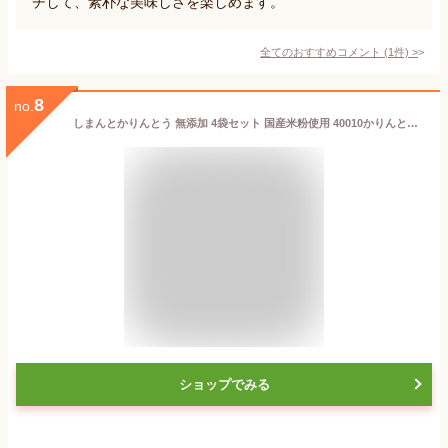
チして、素朴な美味しさを楽しめます。
全てのおすすめコメント
(
1
件)
>
8
no.
しまんとかりんとう 無添加 4袋セット 国産米粉使用 40010かりんとう パティスリーポタジェ監修 プレーン 青のり だし醤油 たまねぎ 四万十産素材 無添加 和スイーツ ベジスイーツ 野菜スイーツ 高知県 四万十川 ギフト
ショップでみる