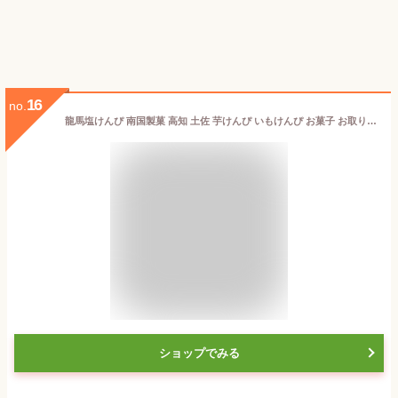
16
no.
龍馬塩けんぴ 南国製菓 高知 土佐 芋けんぴ いもけんぴ お菓子 お取り寄せ 高知県 グルメ 駄菓子 懐かしい 美味しい おやつ 菓子 塩けんぴ 美味しい 止まらない 国内産さつまいも 細切り 室戸海洋深層水仕込み
ショップでみる