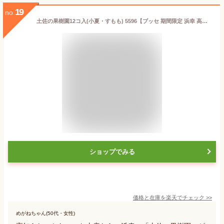
19
no.
土佐の果樹園12コ入(小夏・すもも) 5596【ブッセ 期間限定 浜幸 高知 お取り寄せ お土産 お菓子 プレゼント おみやげ お中元 内祝い ギフト】
ショップでみる
価格と在庫を
楽天
でチェック
>>
めがねちゃん(50代・女性)