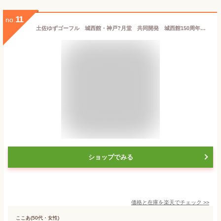
11
no.
土佐ゆずゴーフル 城西館・神戸?月堂 共同開発 城西館150周年記念商品 馬路村 柚子粉末使用/ おやつ お茶菓子 高知 お土産 土佐 高知 こうち ギフト用 お中元 贈答 プレゼント お中元 お盆 お歳暮 敬老の日 御祝 お返し 御祝 風月堂
ショップでみる
価格と在庫を
楽天
でチェック
>>
ここあ(50代・女性)