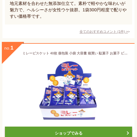
地元素材を合わせた無添加仕立て。素朴で軽やかな味わいが
魅力で、ヘルシーさが女性ウケ抜群。1袋300円程度で配りや
すい価格帯です。
全てのおすすめコメント
(
1
件)
>
1
no.
ミレービスケット 40枚 個包装 小袋 大容量 箱買い 駄菓子 お菓子 ビスケット 素朴 懐かしい 高知県 名物 7RabbitRiograndeオリジナルステッカー付 【商標登録番号 第6667215】 (40枚)
ショップでみる