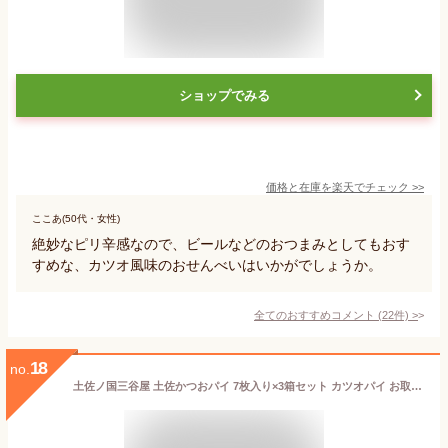
ショップでみる
価格と在庫を
楽天
でチェック
>>
ここあ(50代・女性)
絶妙なピリ辛感なので、ビールなどのおつまみとしてもおす
すめな、カツオ風味のおせんべいはいかがでしょうか。
全てのおすすめコメント
(
22
件)
>
18
no.
土佐ノ国三谷屋 土佐かつおパイ 7枚入り×3箱セット カツオパイ お取り寄せ