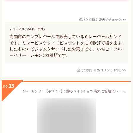
価格と在庫を
楽天
でチェック
>>
カフェアロハ(50代・男性)
高知市のモンプレジールで販売しているミレージャムサンド
です。ミレービスケット（ビスケットを油で揚げて塩をまぶ
したもの）でジャムをサンドしたお菓子です。いちご・ブル
ーベリー・レモンの3種類です。
全てのおすすめコメント
(
2
件)
>
13
no.
ミレーサンド 【ホワイト】1袋/ホワイトチョコ 高知 ご当地 ミレービスケット まじめなおかし お土産