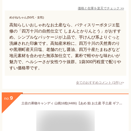
価格と在庫を
楽天
でチェック
>>
めがねちゃん(50代・女性)
高知らしいおしゃれなお土産なら、パティスリーポタジエ監
修の「四万十川の自然仕立て しまんとかりんとう」がおすす
め。シンプルなパッケージが上品で、芋けんぴ系よりぐっと
洗練された印象です。高知産米粉に、四万十川の天然青のり
や黒潮町産天日塩、老舗のだし醤油、四万十産たまねぎなど
地元素材を合わせた無添加仕立て。素朴で軽やかな味わいが
魅力で、ヘルシーさが女性ウケ抜群。1袋300円程度で配りや
すい価格帯です。
全てのおすすめコメント
(
1
件)
>
9
no.
土佐の果物キャンディ 山桃16粒(4486)【あめ 飴 お土産 手土産 ギフト お取り寄せ お土産 お菓子 プレゼント 高知 やまもも 景品】