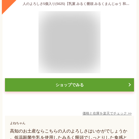
人のよろしさ5個入り(5625)【乳菓 みるく饅頭 みるくまんじゅう 和菓子 ミルク餡 低温殺菌牛乳 和スイーツ 手土産 お土産 ギフト プレゼント 土佐 高知 お取り寄せ】
ショップでみる
価格と在庫を
楽天
でチェック
>>
よねちゃん
高知のお土産ならこちらの人のよろしさはいかがでしょうか
。低温殺菌牛乳を使用したみるく饅頭でしっとりした食感と