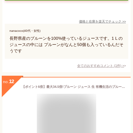
価格と在庫を
楽天
でチェック
>>
nanacoco(40代・女性)
長野県産のプルーンを100%使っているジュースです。1 L の
ジュースの中には プルーンがなんと50個も入っているんだそ
うです
全てのおすすめコメント
(
1
件)
>
12
no.
【ポイント6倍】最大34.5倍!プルーン ジュース 生 有機生活のプルーンジュース 1000ml イー・有機生活