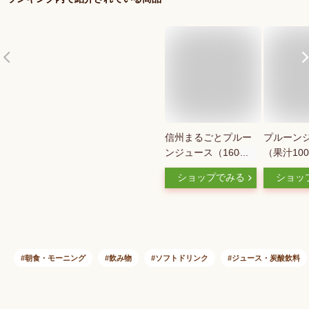
信州まるごとプルー
プルーン
ンジュース（160g×6
（果汁10
本）【長野興農】
180ml×6
ショップでみる
ショッ
本 
ら農場
TEL:026
送料無
100％ 
朝食・モーニング
飲み物
ソフトドリンク
ジュース・炭酸飲料
製造直販