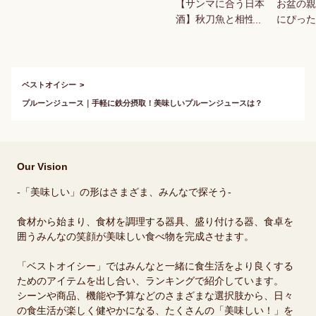
【サンマに合う日本
お盆の親
酒】秋刀魚と相性抜
にぴった
群！美味しい日本酒
子・スイ
のおすすめは？
やげ品を
さい。
ベストオイシー
プルーンジュース｜手軽に鉄分摂取！美味しいプルーンジュースは？
Our Vision
-「美味しい」の形はさまざま、みんなで探そう-
食材から始まり、食材を調理する器具、盛り付ける器、食卓を
囲うみんなの笑顔が美味しい食べ物を完成させます。
「ベストオイシー」ではみんなと一緒に食生活をより良くする
ためのアイテムを出し合い、ランキングで紹介しています。
シーンや商品、機能や予算などのさまざまな選択肢から、日々
の食生活が楽しく健やかになる、たくさんの「美味しい！」を