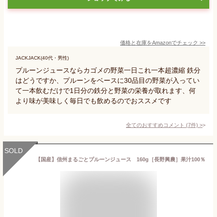
価格と在庫を
Amazon
でチェック
>>
JACKJACK(40代・男性)
プルーンジュースならカゴメの野菜一日これ一本超濃縮 鉄分
はどうですか、プルーンをベースに30品目の野菜が入ってい
て一本飲むだけで1日分の鉄分と野菜の栄養が取れます、何
より味が美味しく毎日でも飲めるのでおススメです
全てのおすすめコメント
(
7
件)
>
SOLD
【国産】信州まるごとプルーンジュース 160g［長野興農］果汁100％