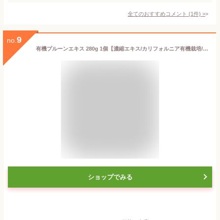
全てのおすすめコメント
(
1
件)
>
9
no.
有機プルーンエキス 280g 1個【濃縮エキス/カリフォルニア有機栽培/プルーン/砂糖・保存料不使用/まろやか甘み/食物繊維/オーガニック/JAS/健康食品/コプリナ】…
ショップでみる