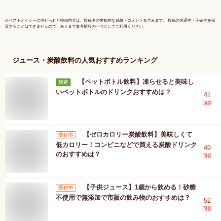
※
ベストオイシー
に寄せられた投稿内容は、投稿者の主観的な感想・コメントを含みます。 投稿の信憑性・正確性を保
証することはできませんので、あくまで参考情報の一つとしてご利用ください。
ジュース・炭酸飲料
の人気おすすめランキング
【ペットボトル飲料】凍らせると美味し
決定
いペットボトルのドリンクおすすめは？
41
回答
【ゼロカロリー炭酸飲料】美味しくて
受付中
低カロリー！コンビニなどで買える炭酸ドリンク
49
のおすすめは？
回答
【子供ジュース】1歳から飲める！砂糖
受付中
不使用で無添加で市販の飲み物のおすすめは？
52
回答