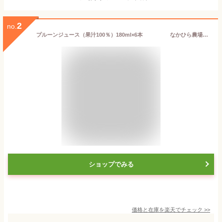
2
no.
プルーンジュース（果汁100％）180ml×6本 なかひら農場TEL:0265363206 送料無料 果汁100％ なかひら農場 製造直販
ショップでみる
価格と在庫を
楽天
でチェック
>>