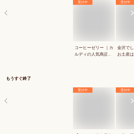
受付中
受付中
コーヒーゼリー ｜カ
金沢でし
ルディの人気商品な
お土産は
ど美味しいおすすめ
グ上位や
は？
るなど人
めを教え
もうすぐ終了
い。
受付中
受付中