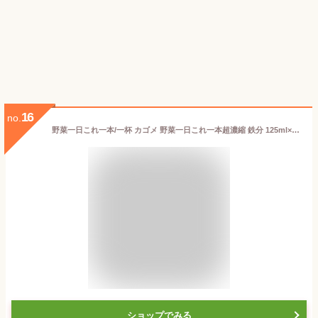
16
no.
野菜一日これ一本/一杯 カゴメ 野菜一日これ一本超濃縮 鉄分 125ml×24本
ショップでみる