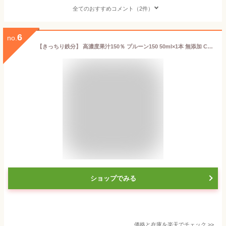
全てのおすすめコメント（2件）
6
no.
【きっちり鉄分】 高濃度果汁150％ プルーン150 50ml×1本 無添加 COREBI プルーンジュース 鉄分 ジュース ドリンク 鉄分補給 サプリ 果汁100％ 以上をお探しの方 コレビ 100％を超える高濃度1.5倍！飲み切りサイズ
ショップでみる
価格と在庫を
楽天
でチェック
>>