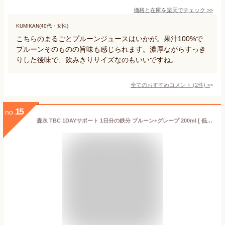
価格と在庫を
楽天
でチェック
>>
KUMIKAN(40代・女性)
こちらのまるごとプルーンジュースはいかが。果汁100%で
プルーンそのものの旨味も感じられます。濃厚ながらすっき
りした後味で、飲みきりサイズなのもいいですね。
全てのおすすめコメント
(
2
件)
>
15
no.
森永 TBC 1DAYサポート 1日分の鉄分 プルーン+グレープ 200ml [ 低カロリー 紙パック ドリンク 飲み物 常温保存 ]×24本