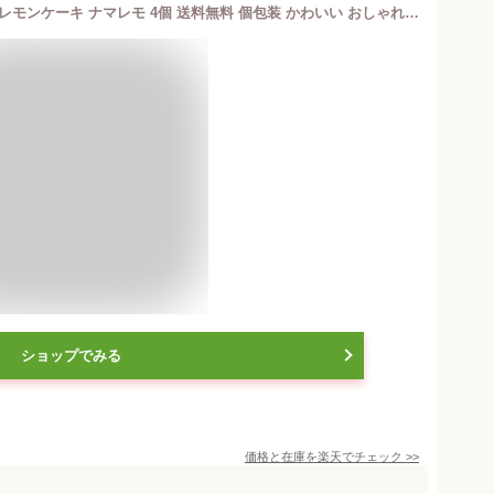
スイーツ ギフト 広島 レモンケーキ 生レモンケーキ ナマレモ 4個 送料無料 個包装 かわいい おしゃれ プレゼント 怪獣レモン レモンスイーツ お取り寄せ 詰め合わせ 内祝い お祝い お返し お礼 誕生日 ホワイトデー 母の日 マクアケ 産直 ソンヌフ
ショップでみる
価格と在庫を
楽天
でチェック
>>