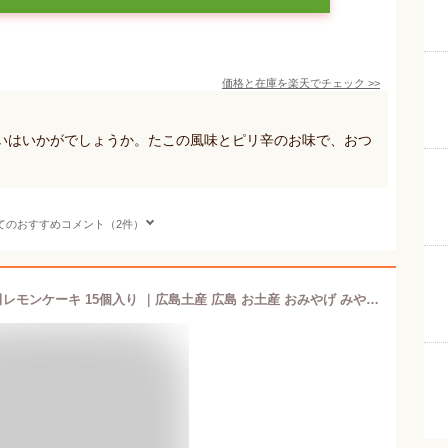
価格と在庫を
楽天
でチェック
>>
いはいかがでしょうか。たこの風味とピリ辛のお味で、おつ
てのおすすめコメント（2件）
広島サミット提供菓子 島ごころ 瀬戸田レモンケーキ 15個入り ｜広島土産 広島 お土産 おみやげ みやげ お菓子 プレゼント ギフト 手土産 銘菓 お返し 挨拶 お礼 スイーツ お返し 広島 尾道 瀬戸田 瀬戸内 しまなみ海道 帰省土産 お取り寄せ 贈り物