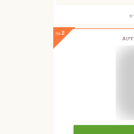
全
2
no.
ゑびす