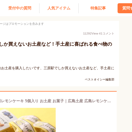
受付中の質問
人気アイテム
特集記事
質問
ージはプロモーションを含みます
11292
View
41
コメント
しか買えないお土産など！手土産に喜ばれる食べ物の
のお土産を購入したいです、三原駅でしか買えないお土産など、手土産に
ベストオイシー編集部
広島サミット提供菓子 島ごころ 瀬戸田レモンケーキ 5個入り お土産 お菓子｜広島土産 広島レモンケーキ おみやげ みやげ お菓子 プレゼント ギフト 手土産 銘菓 お返し 挨拶 お礼 スイーツ お返し 広島 尾道 瀬戸田 瀬戸内 しまなみ海道 帰省土産 お取り寄せ 贈り物