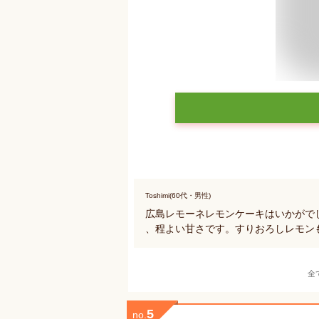
Toshimi(60代・男性)
広島レモーネレモンケーキはいかがで
、程よい甘さです。すりおろしレモン
全
5
no.