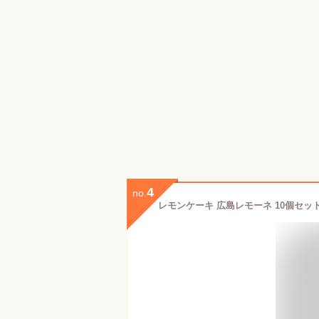
4
no.