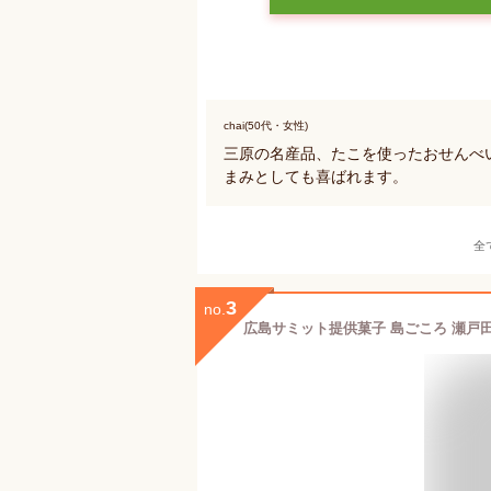
chai(50代・女性)
三原の名産品、たこを使ったおせんべ
まみとしても喜ばれます。
全
3
no.