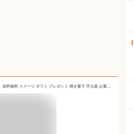
レモンケーキ 広島レモーネ 10個セット 送料無料 スイーツ ギフト プレゼント 焼き菓子 手土産 お菓子 広島県産 レモン のし 出産 結婚 内祝い お祝い お返し お礼 誕生日 メッセージカード対応 父の日 お中元 カトルフィユ 広島