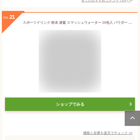
全てのおすすめコメント
(
1
件)
>
21
no.
スポーツドリンク 粉末 凌駕 スマッシュウォーター 10包入 パウダー 人工甘味料不使用 水分補給 粉末飲料 学校 部活 運動 試合 ジム マラソン ランニング
ショップでみる
価格と在庫を
楽天
でチェック
>>