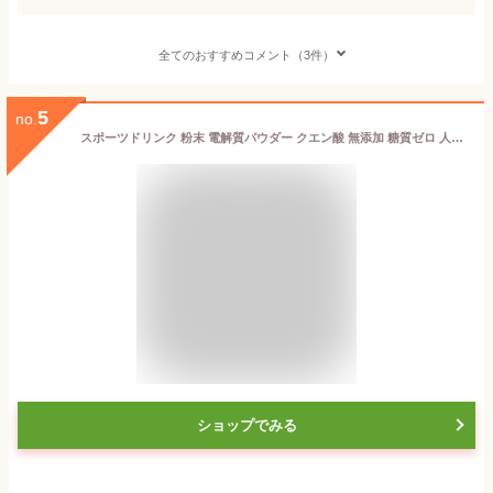
全てのおすすめコメント（3件）
5
no.
スポーツドリンク 粉末 電解質パウダー クエン酸 無添加 糖質ゼロ 人工甘味料不使用 10包 ビタミン アクティブブル 個包装 500ml 水筒 スポーツ飲料 熱中症対策 運動 部活 送料無料
ショップでみる