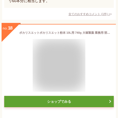
リ60本分に相当します。
全てのおすすめコメント
(
1
件)
>
18
no.
ポカリスエットポカリスエット粉末 10L用 740g 大塚製薬 業務用 部活 合宿 差し入れ 脱水に 熱中症 マラソン スポーツドリンク 粉末飲料 ポカリ粉末 大容量スポーツ飲料 ドリンク 飲み物 イオンサプライ
ショップでみる