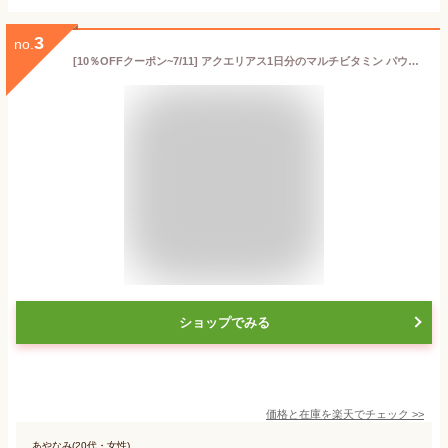
3
no.
[10％OFFクーポン~7/11] アクエリアス1日分のマルチビタミン パウダー 51g(30袋) 【51g×30袋(1ケース)】 ｜ 【直送】コカ コーラ パック スポーツドリンク 熱中症 スポドリ 粉末 52734
ショップでみる
価格と在庫を
楽天
でチェック
>>
あやなみ(20代・女性)