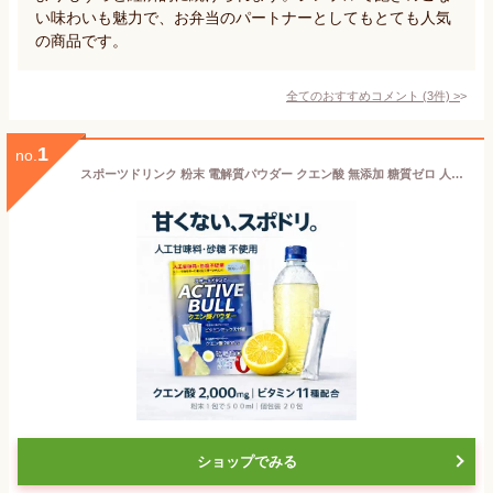
い味わいも魅力で、お弁当のパートナーとしてもとても人気
の商品です。
全てのおすすめコメント
(
3
件)
>
1
no.
スポーツドリンク 粉末 電解質パウダー クエン酸 無添加 糖質ゼロ 人工甘味料不使用 20包 ビタミン アクティブブル 個包装 500ml 水筒 スポーツ飲料 熱中症対策 運動 部活 送料無料
ショップでみる