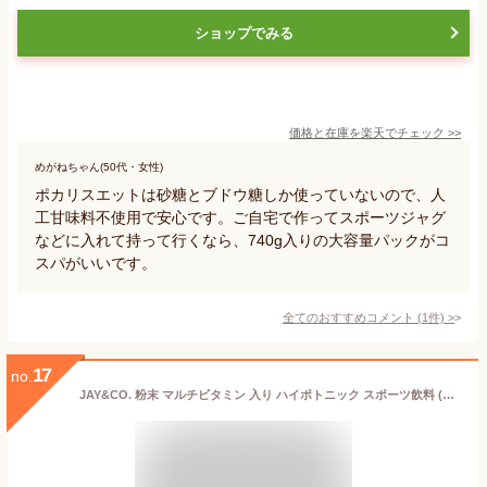
ショップでみる
価格と在庫を
楽天
でチェック
>>
めがねちゃん(50代・女性)
ポカリスエットは砂糖とブドウ糖しか使っていないので、人
工甘味料不使用で安心です。ご自宅で作ってスポーツジャグ
などに入れて持って行くなら、740g入りの大容量パックがコ
スパがいいです。
全てのおすすめコメント
(
1
件)
>
17
no.
JAY&CO. 粉末 マルチビタミン 入り ハイポトニック スポーツ飲料 (低糖質ローカーボ・低カロリー) (オレンジ, 500ミリリットル (x 60))