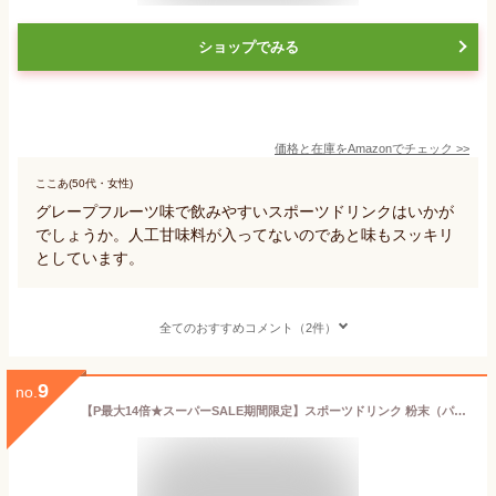
ショップでみる
価格と在庫を
Amazon
でチェック
>>
ここあ(50代・女性)
グレープフルーツ味で飲みやすいスポーツドリンクはいかが
でしょうか。人工甘味料が入ってないのであと味もスッキリ
としています。
全てのおすすめコメント（2件）
9
no.
【P最大14倍★スーパーSALE期間限定】スポーツドリンク 粉末（パウダー）1L用 (5袋入) 1リットル用 プレーン 送料無料