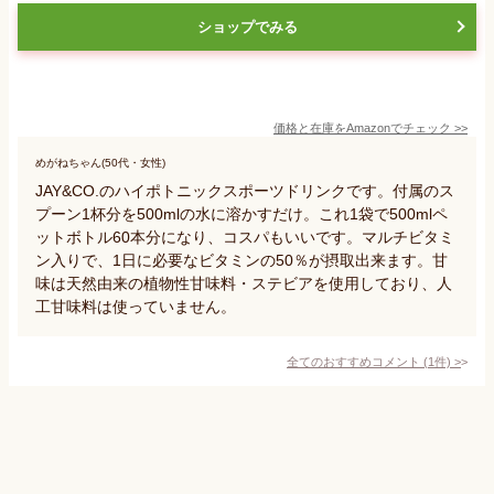
ショップでみる
価格と在庫を
Amazon
でチェック
>>
めがねちゃん(50代・女性)
JAY&CO.のハイポトニックスポーツドリンクです。付属のス
プーン1杯分を500mlの水に溶かすだけ。これ1袋で500mlペ
ットボトル60本分になり、コスパもいいです。マルチビタミ
ン入りで、1日に必要なビタミンの50％が摂取出来ます。甘
味は天然由来の植物性甘味料・ステビアを使用しており、人
工甘味料は使っていません。
全てのおすすめコメント
(
1
件)
>