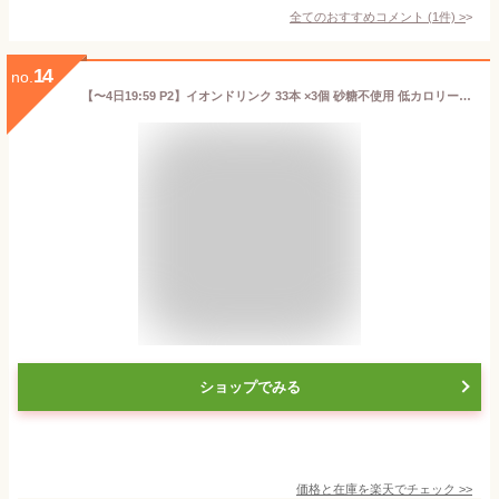
全てのおすすめコメント
(
1
件)
>
14
no.
【〜4日19:59 P2】イオンドリンク 33本 ×3個 砂糖不使用 低カロリー スポーツドリンク スポドリ 粉末 砂糖 脂質 保存料 着色料 ゼロ ビタミンC 水分補給 運動 お風呂上がり ボトル 500ml 粉 低カロリー パウダー 業務用 甘さをおさえた 甘くない 熱中対策 防災 向き
ショップでみる
価格と在庫を
楽天
でチェック
>>