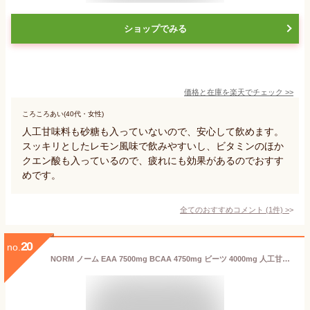
ショップでみる
価格と在庫を
楽天
でチェック
>>
ころころあい(40代・女性)
人工甘味料も砂糖も入っていないので、安心して飲めます。
スッキリとしたレモン風味で飲みやすいし、ビタミンのほか
クエン酸も入っているので、疲れにも効果があるのでおすす
めです。
全てのおすすめコメント
(
1
件)
>
20
no.
NORM ノーム EAA 7500mg BCAA 4750mg ビーツ 4000mg 人工甘味料不使用 スーパーフード配合 プロフェッショナル仕様 国内製造 アミノ酸 サプリ パウダー