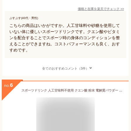
価格と在庫を
楽天
でチェック
>>
ぷすぷす(40代・男性)
こちらの商品はいかがですか。人工甘味料や砂糖を使用して
いない体に優しいスポーツドリンクです。クエン酸やビタミ
ンを配合することでスポーツ時の身体のコンディションを整
えることができますね。コストパフォーマンスも良く、おす
すめです。
全てのおすすめコメント（3件）
6
no.
スポーツドリンク 人工甘味料不使用 クエン酸 粉末 電解質パウダー 無添加 甘味料不使用 10包 20包 30包 クエン酸2000＆ビタミンミックス 国産 個包装 500ml スポドリ 糖質ゼロ 砂糖不使用 運動 ジム 送料無料