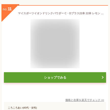
11
no.
マイスポーツイオンドリンクパウダー C・Dプラス22本 22本 レモン 味 砂糖不使用 低カロリー スポドリ ドリンク 粉 パウダー 粉末 インスタント 水分補給 業務用 甘さをおさえた ファイン マイスポ
ショップでみる
価格と在庫を
楽天
でチェック
>>
ころころあい(40代・女性)