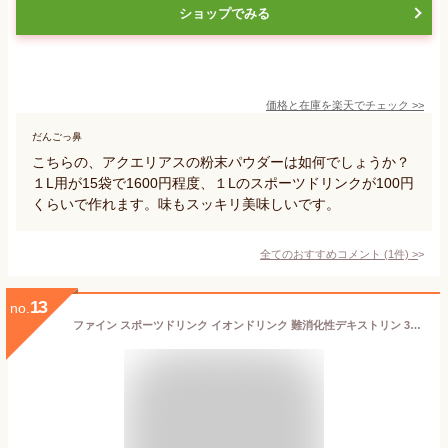
ショップでみる
価格と在庫を
楽天
でチェック
>>
だんごっ鼻
こちらの、アクエリアスの粉末パウダーは如何でしょうか？
１L用が15袋で1600円程度、１Lのスポーツドリンクが100円
くらいで作れます。味もスッキリ美味しいです。
全てのおすすめコメント
(
1
件)
>
13
no.
ファイン スポーツドリンク イオンドリンク 難消化性デキストリン 33包 砂糖不使用 脂質ゼロ ビタミンC クエン酸 スポーツドリンク味 国内生産 ×3個