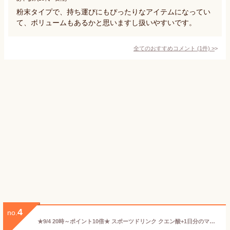
粉末タイプで、持ち運びにもぴったりなアイテムになってい
て、ボリュームもあるかと思いますし扱いやすいです。
全てのおすすめコメント
(
1
件)
>
4
no.
★9/4 20時～ポイント10倍★ スポーツドリンク クエン酸+1日分のマルチビタミン配合人工甘味料 不使用 熱中症対策 ドリンク 粉末 国産 食用 パウダー 疲れ ビタミンC 食用クエン酸 疲労回復 疲れ 美肌 むくみ サプリ サプリメント ビタミン 20包