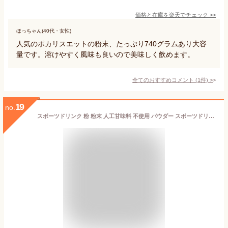
価格と在庫を
楽天
でチェック
>>
ほっちゃん(40代・女性)
人気のポカリスエットの粉末、たっぷり740グラムあり大容
量です。溶けやすく風味も良いので美味しく飲めます。
全てのおすすめコメント
(
1
件)
>
19
no.
スポーツドリンク 粉 粉末 人工甘味料 不使用 パウダー スポーツドリンク粉末 クエン酸 食用 国産 葉酸 疲れ 疲労回復 ビタミンC クエン酸食用 お得 たっぷり 6g むくみ サプリ サプリメント ビタミン クエン酸 30包