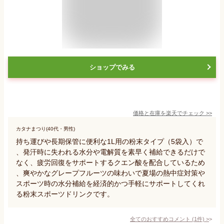
ショップでみる
価格と在庫を
楽天
でチェック
>>
カタナまつり(40代・男性)
持ち運びや長期保管に便利な1L用の粉末タイプ（5袋入）で
、発汗時に失われる水分や電解質を素早く補給できるだけで
なく、疲労回復をサポートするクエン酸を配合しているため
、爽やかなグレープフルーツの味わいで夏場の熱中症対策や
スポーツ時の水分補給を経済的かつ手軽にサポートしてくれ
る粉末スポーツドリンクです。
全てのおすすめコメント
(
1
件)
>