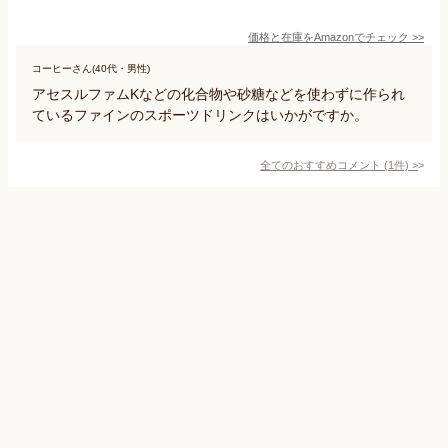
価格と在庫を
Amazon
でチェック
>>
コーヒーさん(40代・男性)
アセスルファムKなどの化合物や砂糖などを使わずに作られ
ているファインのスポーツドリンクはいかがですか。
全てのおすすめコメント
(
1
件)
>