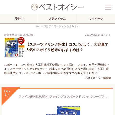
受付中
人気アイテム
マイページ
本ページはプロモーションを含みます
最終更新日：2026/07/06
2212
View
34
コメント
【スポーツドリンク粉末】コスパがよく、大容量で
人気のスポドリ粉末のおすすめは？
スポーツドリンク粉末で人工甘味料不使用のモノを探しています。息子が運動部で
よくスポーツドリンクを飲むので、粉末をまとめ買いしようと思います。人工甘味
料不使用でコスパのいいスポーツ飲料の粉末のおすすめを教えてください。
ベストオイシー編集部
Pick
Up
ファイン(FINE JAPAN) ファインプロ スポーツドリンク グレープフルーツ風味 粉末タイプ 500mLペットボトル用 10袋入 国内生産×3個セット