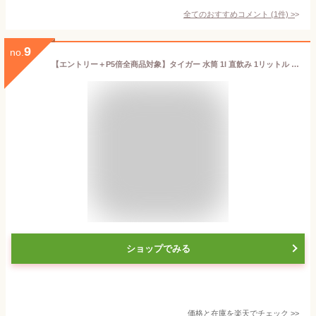
全てのおすすめコメント
(
1
件)
>
9
no.
【エントリー＋P5倍全商品対象】タイガー 水筒 1l 直飲み 1リットル MTA-B100 ステンレスボトル 子供 大人 おしゃれ 保冷専用 スポーツドリンク対応 ハンドルつき/
ショップでみる
価格と在庫を
楽天
でチェック
>>