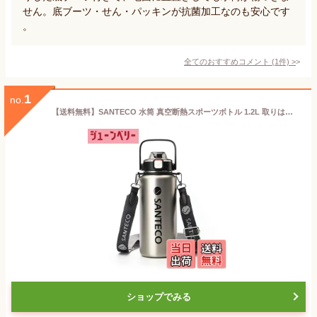
せん。底ブーツ・せん・パッキンが抗菌加工なのも安心です
。
全てのおすすめコメント
(
1
件)
>
1
no.
【送料無料】SANTECO 水筒 真空断熱スポーツボトル 1.2L 取りはずしでき肩に 保冷 保温 魔法瓶 ストロー付き 直飲み スポーツドリンク対応 おしゃれ 広口 シルバー
ショップでみる