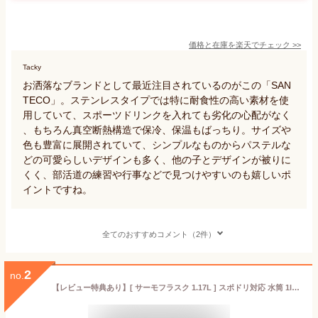
価格と在庫を
楽天
でチェック
>>
Tacky
お洒落なブランドとして最近注目されているのがこの「SAN
TECO」。ステンレスタイプでは特に耐食性の高い素材を使
用していて、スポーツドリンクを入れても劣化の心配がなく
、もちろん真空断熱構造で保冷、保温もばっちり。サイズや
色も豊富に展開されていて、シンプルなものからパステルな
どの可愛らしいデザインも多く、他の子とデザインが被りに
くく、部活道の練習や行事などで見つけやすいのも嬉しいポ
イントですね。
全てのおすすめコメント（2件）
2
no.
【レビュー特典あり】[ サーモフラスク 1.17L ] スポドリ対応 水筒 1l 1L 1リットル スポーツ 大容量 直飲み スポーツドリンク 保冷 軽量 ボトル 部活 大人用水筒 ステンレスボトル 洗いやすい シンプル 真空 白 黒 ホワイト ブラック thermoflask タケヤ サーモ フラスク