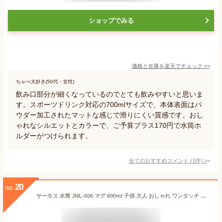
ショップでみる
価格と在庫を
楽天
でチェック
>>
ちゃぺ大好き(50代・女性)
飲み口部分が細くなっているのでとても飲みやすいと思いま
す。スポーツドリンク対応の700mlサイズで、本体表面はパ
ウダー加工されたマットな感じで滑りにくい質感です。おし
ゃれなシルエットとカラーで、ご予算プラス170円で水筒ホ
ルダーがつけられます。
全てのおすすめコメント
(
1
件)
>
20
no.
サーモス 水筒 JNL-606 マグ 600ml 子供 大人 おしゃれ ワンタッチ 直飲み ステンレス製 保冷 保温 軽量 スポーツドリンクOK/