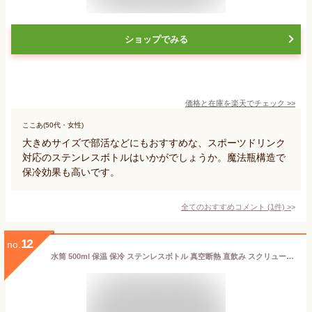
ショップでみる
価格と在庫を
楽天
でチェック
>>
ここあ(50代・女性)
大きめサイズで部活などにもおすすめな、スポーツドリンク
対応のステンレスボトルはいかがでしょうか。魔法瓶構造で
保冷効果も高いです。
全てのおすすめコメント
(
1
件)
>
12
no.
水筒 500ml 保温 保冷 ステンレスボトル 真空断熱 直飲み スクリュー 洗いやすい 大人 子供 小学生 会社 オフィス 通勤 スポーツドリンク 対応 かわいい ギフト お手入れ簡単 マグボトル アイリスオーヤマ SM-FS500 *