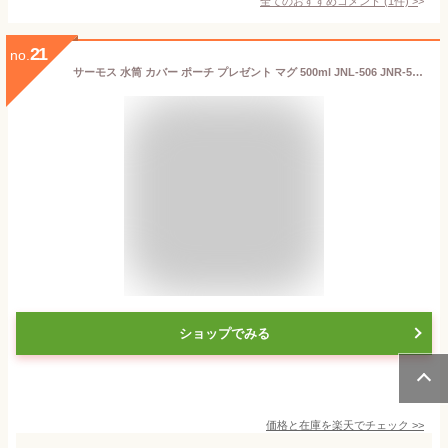
全てのおすすめコメント
(
1
件)
>
21
no.
サーモス 水筒 カバー ポーチ プレゼント マグ 500ml JNL-506 JNR-503 スポーツドリンク対応 子供 大人 ワンタッチ 直飲み ステンレス ボトル 保冷 保温 軽量
ショップでみる
価格と在庫を
楽天
でチェック
>>