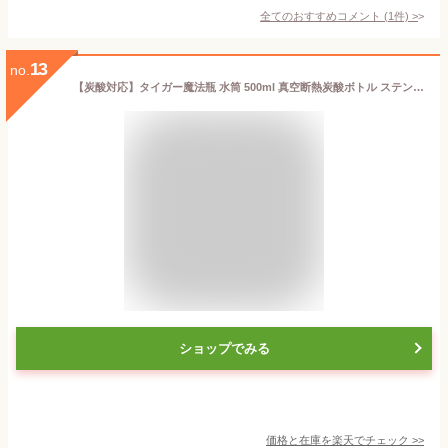
全てのおすすめコメント
(
1
件)
>
13
no.
【炭酸対応】タイガー魔法瓶 水筒 500ml 真空断熱炭酸ボトル ステンレスボトル スポーツドリンク可 ビールOK 保冷専用 グロウラー 送料無料
ショップでみる
価格と在庫を
楽天
でチェック
>>