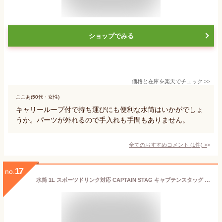
ショップでみる
価格と在庫を
楽天
でチェック
>>
ここあ(50代・女性)
キャリーループ付で持ち運びにも便利な水筒はいかがでしょ
うか。パーツが外れるので手入れも手間もありません。
全てのおすすめコメント
(
1
件)
>
17
no.
水筒 1L スポーツドリンク対応 CAPTAIN STAG キャプテンスタッグ HD 直飲み （ 保冷専用 直飲み スポーツボトル スポーツジャグ ステンレスボトル 直のみ すいとう ワンタッチ 1000ml 1リットル 真空二重構造 ショルダーベルト付き ） 【39ショップ】