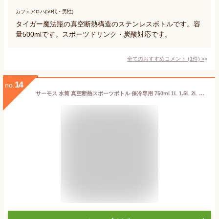
カフェアロハ(50代・男性)
タイガー魔法瓶の真空断熱構造のステンレスボトルです。容
量500mlです。スポーツドリンク・炭酸対応です。
全てのおすすめコメント
(
1
件)
>
14
no.
サーモス 水筒 真空断熱スポーツボトル 保冷専用 750ml 1L 1.5L 2L FJU （ THERMOS 保冷 食洗機対応 直飲み スポーツドリンク対応 軽量 大容量 食洗器OK スポーツ飲料対応 ステンレスボトル マイボトル ダイレクトボトル キッズ ）