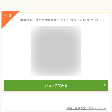
4
no.
【特典付き】 タケヤ 水筒 水筒 1l アクティブライン 1.17L クッチーナホーム 送料無料 水筒 1リットル 水筒 タケヤ 公式 タケヤ 水筒 1.17 タケヤフラスク 水筒 スポーツドリンク 入れられる 水筒 水筒 1l スポーツドリンク対応 保冷 水筒 1l 直飲み
ショップでみる
価格と在庫を
楽天
でチェック
>>