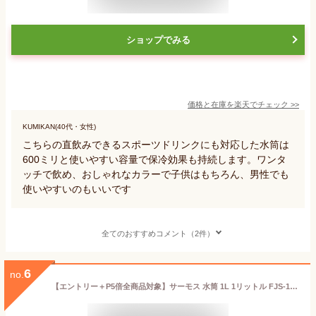
ショップでみる
価格と在庫を
楽天
でチェック
>>
KUMIKAN(40代・女性)
こちらの直飲みできるスポーツドリンクにも対応した水筒は
600ミリと使いやすい容量で保冷効果も持続します。ワンタ
ッチで飲め、おしゃれなカラーで子供はもちろん、男性でも
使いやすいのもいいです
全てのおすすめコメント（2件）
6
no.
【エントリー＋P5倍全商品対象】サーモス 水筒 1L 1リットル FJS-1000F マグ ステンレス 保冷専用 カバー付き スポーツドリンク対応 ワンタッチ ポーチ ショルダー 子供 大人 キッズ 真空断熱スポーツボトル