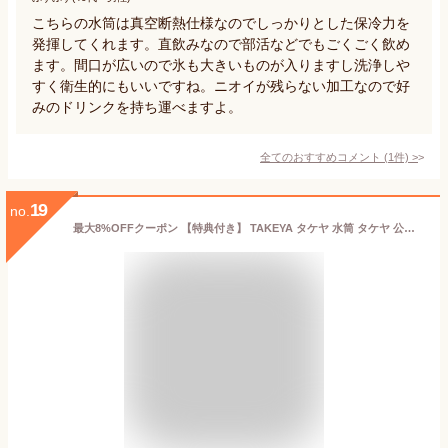
こちらの水筒は真空断熱仕様なのでしっかりとした保冷力を
発揮してくれます。直飲みなので部活などでもごくごく飲め
ます。間口が広いので氷も大きいものが入りますし洗浄しや
すく衛生的にもいいですね。ニオイが残らない加工なので好
みのドリンクを持ち運べますよ。
全てのおすすめコメント
(
1
件)
>
19
no.
最大8%OFFクーポン 【特典付き】 TAKEYA タケヤ 水筒 タケヤ 公式 アクティブライン 700ml クッチーナホーム 送料無料 タケヤ 水筒 タケヤフラスク 水筒 水筒 スポーツ 水筒 スポーツドリンク対応 水筒 直のみ 水筒 ジム 水筒 部活 大容量 水筒 直飲み ステンレス