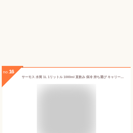
16
no.
サーモス 水筒 1L 1リットル 1000ml 直飲み 保冷 持ち運び キャリーループ スポーツドリンク対応 食洗機対応 大人 子供 キッズ 広口 おしゃれ 真空断熱 スポーツボトル ステンレス ボトル ブラック ブルー カーキ ベージュ FJU-1000