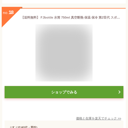
18
no.
【送料無料】 FJbottle 水筒 750ml 真空断熱 保温 保冷 第2世代 スポーツボトル 直飲み ステンレスボトル スポーツ飲料対応 水筒カバー付き 男の子 女の子 大人 子供 NKL-750
ショップでみる
価格と在庫を
楽天
でチェック
>>
ぷすぷす(40代・男性)