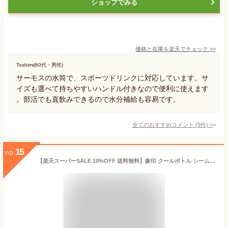
ショップでみる
価格と在庫を
楽天
でチェック
>>
Toshimi(60代・男性)
サーモスの水筒で、スポーツドリンクに対応しています。サ
イズも選べて持ちやすいハンドル付きなので便利に使えます
。部活でも直飲みできるので水分補給も容易です。
全てのおすすめコメント
(
9
件)
>
15
no.
【楽天スーパーSALE 10%OFF 送料無料】象印 クールボトル シームレスせん 1L 1.0L 1.5L スポーツドリンク対応 保冷専用 水筒 すいとう ボトル スポーツボトル ステンレス製 子ども キッズ シームレス 広口 1.0リットル 1リットル 男の子 女の子 小学生 中学生 部活 スポ