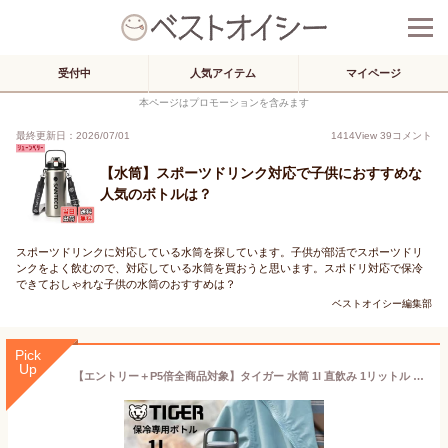
受付中
人気アイテム
マイページ
本ページはプロモーションを含みます
最終更新日：2026/07/01
1414
View
39
コメント
【水筒】スポーツドリンク対応で子供におすすめな
人気のボトルは？
スポーツドリンクに対応している水筒を探しています。子供が部活でスポーツドリ
ンクをよく飲むので、対応している水筒を買おうと思います。スポドリ対応で保冷
できておしゃれな子供の水筒のおすすめは？
ベストオイシー編集部
Pick
Up
【エントリー＋P5倍全商品対象】タイガー 水筒 1l 直飲み 1リットル MTA-B100 ステンレスボトル 子供 大人 おしゃれ 保冷専用 スポーツドリンク対応 ハンドルつき/