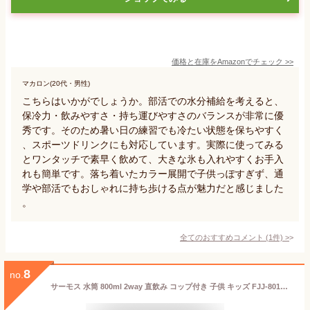
価格と在庫を
Amazon
でチェック
>>
マカロン(20代・男性)
こちらはいかがでしょうか。部活での水分補給を考えると、
保冷力・飲みやすさ・持ち運びやすさのバランスが非常に優
秀です。そのため暑い日の練習でも冷たい状態を保ちやすく
、スポーツドリンクにも対応しています。実際に使ってみる
とワンタッチで素早く飲めて、大きな氷も入れやすくお手入
れも簡単です。落ち着いたカラー展開で子供っぽすぎず、通
学や部活でもおしゃれに持ち歩ける点が魅力だと感じました
。
全てのおすすめコメント
(
1
件)
>
8
no.
サーモス 水筒 800ml 2way 直飲み コップ付き 子供 キッズ FJJ-801WF スポーツドリンク対応 ステンレス 真空断熱 保温 保冷