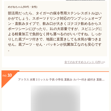
めがねちゃん(50代・女性)
部活用だったら、タイガーの保冷専用ステンレスボトルはい
かがでしょう。スポーツドリンク対応のワンプッシュオープ
ン・直飲みタイプで、飲み口が大きくゴクゴク飲めるからス
ポーツシーンにぴったり。1Lの大容量ですが、スピニングに
よる軽量加工で負担なく持ち運べるのがいいですね。しっか
りした底ブーツ付きで、地面に直置きしても水筒が傷つきま
せん。底ブーツ・せん・パッキンが抗菌加工なのも安心です
。
全てのおすすめコメント
(
1
件)
>
10
no.
アトラス 水筒 1リットル 子供 小学生 直飲み カバー付き 紐付き 直飲み 子ども 保冷専用 ステンレス 真空断熱 軽量 スポーツ飲料OK ワンタッチ 洗いやすい AQUAGE アクアージュ ADBT-1002S