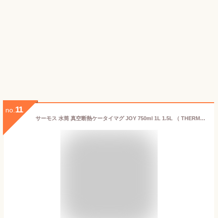
11
no.
サーモス 水筒 真空断熱ケータイマグ JOY 750ml 1L 1.5L （ THERMOS 保温 保冷 食洗機対応 直飲み ステンレスボトル 軽量 スポーツ飲料対応 食洗機OK マグ ボトル マグボトル スリム 真空断熱 魔法瓶 軽い ）【3980円以上送料無料】