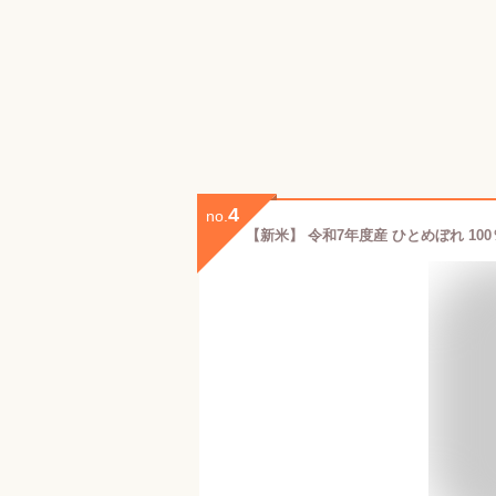
4
no.