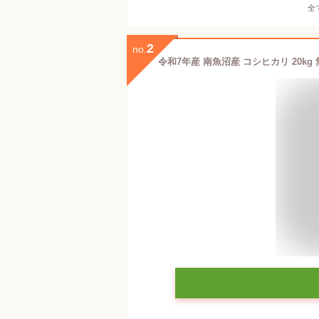
全
2
no.