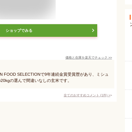
ショップでみる
価格と在庫を
楽天
でチェック
>>
 FOOD SELECTIONで9年連続金賞受賞歴があり、ミシュ
20kgの選んで間違いなしの玄米です。
全てのおすすめコメント
(
1
件)
>