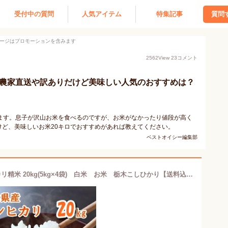
受付中の質問
人気アイテム
特集記事
質問
ージはプロモーションを含みます
2562
View
23
コメント
！農家直送や訳ありだけど美味しい人気のおすすめは？
ます。息子が沢山お米を食べるのですが、お米がなかったり値段が高く
ど、美味しいお米20キロでおすすめがあれば教えてください。
ベストオイシー編集部
新米入荷【R6年産】栃木県産 コシヒカリ精米 20kg(5kg×4袋) 白米 お米 栃木こしひかり【送料込み】