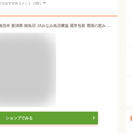
てのおすすめコメント（2件）
令和7年産 南魚沼産 コシヒカリ 20kg 無洗米 新潟県 南魚沼 JAみなみ魚沼農協 通常包装 雪国の恵み 送料無料【お米 こしひかり ギフト グルメ】
ショップでみる