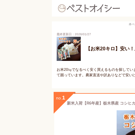
本ペ
最終更新日：2026/01/27
【お米20キロ】安い
お米20㎏でなるべく安く買えるものを探してい
て困っています。農家直送や訳ありなどで安いけ
1
no.