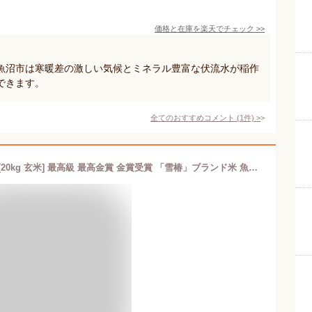
価格と在庫を
楽天
でチェック
>>
魚沼市は寒暖差の激しい気候とミネラル豊富な伏流水が稲作
できます。
全てのおすすめコメント
(
1
件)
>
令和7年産 魚沼産コシヒカリ 「雪椿」[20kg 玄米] 最高級 最高金賞 金賞受賞 「雪椿」ブランド米 魚沼産 コシヒカリ ミシュラン店御用達 特別栽培米 お米 米 グルテンフリー ヘルシー 魚沼産こしひかり 玄米20キロ げんまい おいしい玄米