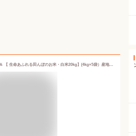
【新米】 令和7年度産 ひとめぼれ 100％ 【 生命あふれる田んぼのお米・白米20kg】(4kg×5袋）産地直送