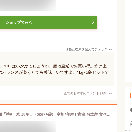
ショップでみる
価格と在庫を
楽天
でチェック
>>
0％ 20㎏はいかがでしょうか。産地直送でお買い得。炊き上
バランスが良くとても美味しいですよ。4kg×5袋セットで
全てのおすすめコメント
(
1
件)
>
青天の霹靂 米 青森県産初の米 最高評価「特A」米 20キロ（5kg×4袋） 令和7年産 | 青森 お土産 食べ物 ギフト お取り寄せ 青森県産 土産 取り寄せ 東北 食品 贈り物 お米 青森土産 県 内祝い 特a米 プレゼント 出産内祝い 新築祝い 米20キロ