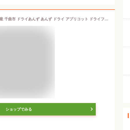
セミドライあんず 100g 1～4袋 長野県産 千曲市 ドライあんず あんず ドライ アプリコット ドライフルーツ ネコポス発送 送料無料 ギフト 長野県 果物 高級 プレゼント 誕生日 干しあんず 半生 半生あんず 生あんず 国産
ショップでみる