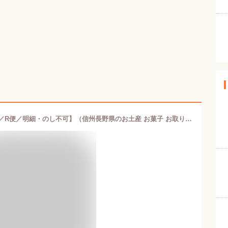
信州りんごなうさぎ20個入【送料無料／R便／明細・のし不可】（信州長野県のお土産 お菓子 お取り寄せ スイーツ 林檎 和菓子 通販）