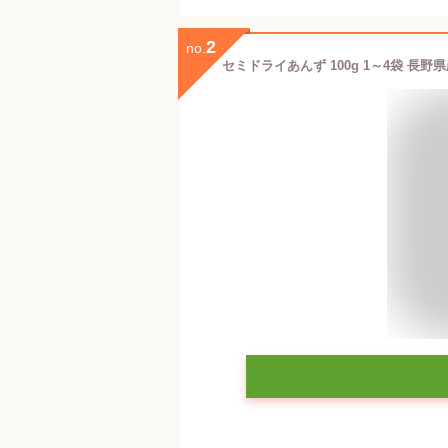
2
no.