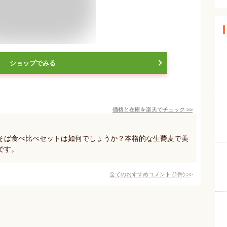
ショップでみる
価格と在庫を
楽天
でチェック
>>
そば食べ比べセットは如何でしょうか？本格的な生蕎麦で美
です。
全てのおすすめコメント
(
1
件)
>