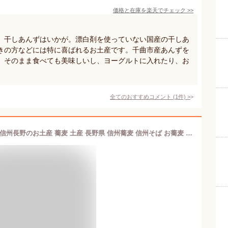
価格と在庫を
楽天
でチェック
>>
、干しあんずはいかが。漂白剤を使っていない国産の干しあ
きの方などには特に喜ばれるお土産です。千曲市産あんずを
、そのまま食べても美味しいし、ヨーグルトに入れたり、お
全てのおすすめコメント
(
1
件)
>
信州そば お蕎麦の食べくらべセット（信州長野のお土産 蕎麦 土産 長野県 信州蕎麦 信州そば お蕎麦 おそば お取り寄せ ギフト 長野土産 長野お土産）