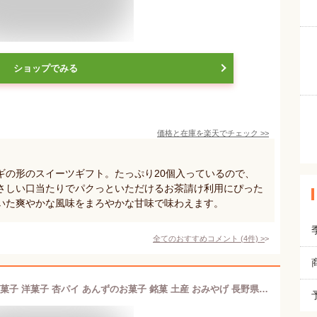
ショップでみる
価格と在庫を
楽天
でチェック
>>
ギの形のスイーツギフト。たっぷり20個入っているので、
さしい口当たりでパクっといただけるお茶請け利用にぴった
いた爽やかな風味をまろやかな甘味で味わえます。
全てのおすすめコメント
(
4
件)
>
千曲の里12個入（信州長野のお土産 お菓子 洋菓子 杏パイ あんずのお菓子 銘菓 土産 おみやげ 長野県 長野土産 長野お土産 通販）