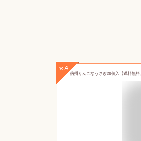
4
no.