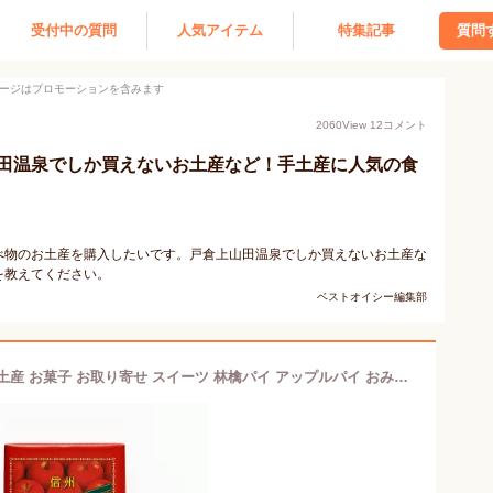
受付中の質問
人気アイテム
特集記事
質問
ージはプロモーションを含みます
2060
View
12
コメント
田温泉でしか買えないお土産など！手土産に人気の食
べ物のお土産を購入したいです。戸倉上山田温泉でしか買えないお土産な
を教えてください。
ベストオイシー編集部
信州林檎パイ10個入（信州長野県のお土産 お菓子 お取り寄せ スイーツ 林檎パイ アップルパイ おみやげ 林檎お菓子 林檎ケーキ 洋菓子 長野土産 長野お土産 通販）