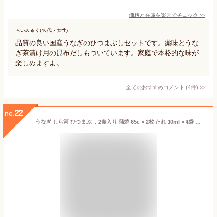
価格と在庫を
楽天
でチェック
>>
ろいみるく(40代・女性)
品質の良い国産うなぎのひつまぶしセットです。薬味とうな
ぎ茶漬け用の昆布だしもついています。家庭で本格的な味が
楽しめますよ。
全てのおすすめコメント
(
4
件)
>
22
no.
うなぎ しら河 ひつまぶし 2食入り 蒲焼 65g × 2枚 たれ 10ml × 4袋 北海道・沖縄送料別 ギフト 贈答 鰻 うなぎ 魚介 お手軽 簡単 惣菜 生産者直送 名古屋