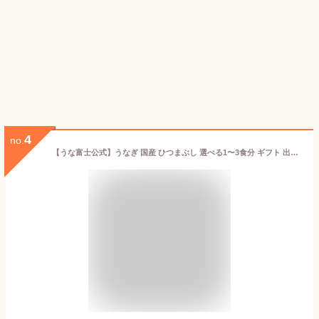
4
no.
【うな富士公式】うなぎ 国産 ひつまぶし 選べる1〜3食分 ギフト 出汁・タレ・薬味付き 鰻 蒲焼 青うなぎ 二ホンウナギ 特大 肉厚 プレゼント ギフト グルメ 食品 食べ物 お取り寄せ 名古屋 選べる 1尾 2尾 3尾 お歳暮 unagi