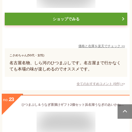
ショップでみる
価格と在庫を
楽天
でチェック
>>
こさめちゃん(50代・女性)
名古屋名物、しら河のひつまぶしです。名古屋まで行かなく
ても本場の味が楽しめるのでオススメです。
全てのおすすめコメント
(
6
件)
>
23
no.
ひつまぶし＆うなぎ茶漬けギフト2個セット浜名湖うなぎのあいかね＜送料無料＞（離島、沖縄、北海道は追加送料がかかります）