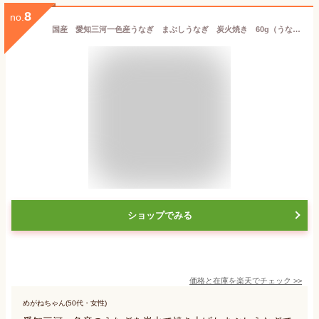
8
no.
国産 愛知三河一色産うなぎ まぶしうなぎ 炭火焼き 60g（うなぎ50g＋タレ10g）10人前『うなぎ』【送料無料】【冷凍便配送】【国産鰻】【国内産】【ウナギ】【丑の日】【土用丑】
ショップでみる
価格と在庫を
楽天
でチェック
>>
めがねちゃん(50代・女性)