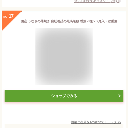
全てのおすすめコメント
(
2
件)
>
17
no.
国産 うなぎの蒲焼き 自社養殖の最高級鰻 香潤＜極＞ 2尾入（総重量460g）
ショップでみる
価格と在庫を
Amazon
でチェック
>>