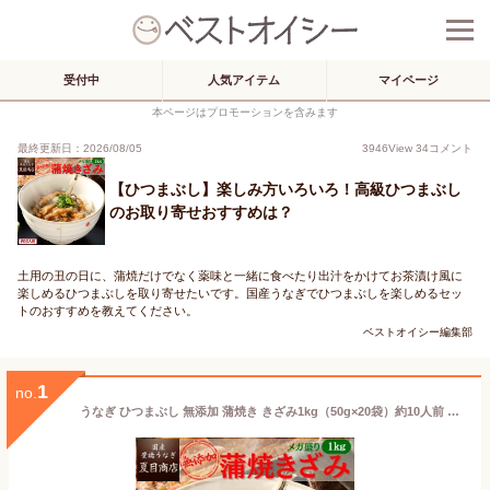
受付中
人気アイテム
マイページ
本ページはプロモーションを含みます
最終更新日：2026/08/05
3946
View
34
コメント
【ひつまぶし】楽しみ方いろいろ！高級ひつまぶし
のお取り寄せおすすめは？
土用の丑の日に、蒲焼だけでなく薬味と一緒に食べたり出汁をかけてお茶漬け風に
楽しめるひつまぶしを取り寄せたいです。国産うなぎでひつまぶしを楽しめるセッ
トのおすすめを教えてください。
ベストオイシー編集部
1
no.
うなぎ ひつまぶし 無添加 蒲焼き きざみ1kg（50g×20袋）約10人前 メガ盛り 個包装 送料無料 国産 愛知県産 専門店 39(サンキュー)ショップ お中元 土用丑 土用の丑の日 誕生日 プレゼント 食べ物 真空パック 贈り物 ギフト