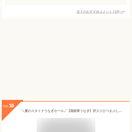
全てのおすすめコメント
(
1
件)
>
16
no.
＼夏のスタミナうなぎセール／【国産青うなぎ】肝入りひつまぶしセット 炭焼うな富士 うなぎ蒲焼き 肝焼き入り （カットうなぎ1パック80g×2パック・きざみうなぎ80g×2パック 肝焼5個×2袋 タレ・山椒付き）御歳暮 内祝い お祝い お取り寄せ