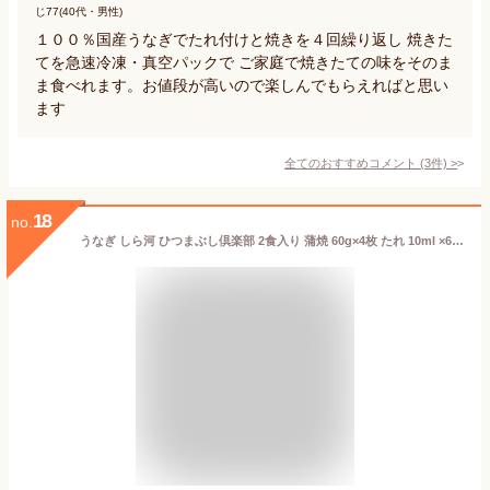
じ77(40代・男性)
１００％国産うなぎでたれ付けと焼きを４回繰り返し 焼きた
てを急速冷凍・真空パックで ご家庭で焼きたての味をそのま
ま食べれます。お値段が高いので楽しんでもらえればと思い
ます
全てのおすすめコメント
(
3
件)
>
18
no.
うなぎ しら河 ひつまぶし倶楽部 2食入り 蒲焼 60g×4枚 たれ 10ml ×6袋 北海道・沖縄送料別 名古屋名物 蒲焼き 鰻 鰻重 うな重 ひつまぶし 産地直送