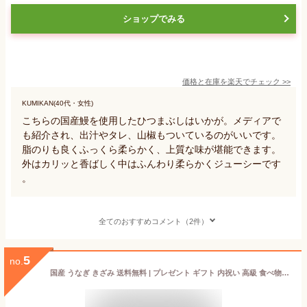
ショップでみる
価格と在庫を
楽天
でチェック
>>
KUMIKAN(40代・女性)
こちらの国産鰻を使用したひつまぶしはいかが。メディアで
も紹介され、出汁やタレ、山椒もついているのがいいです。
脂のりも良くふっくら柔らかく、上質な味が堪能できます。
外はカリッと香ばしく中はふんわり柔らかくジューシーです
。
全てのおすすめコメント（2件）
5
no.
国産 うなぎ きざみ 送料無料 | プレゼント ギフト 内祝い 高級 食べ物 産地直送 食品 お取り寄せグルメ カット 小分け ご飯のお供 ひつまぶし 鰻 刻み ウナギ 蒲焼き 海鮮 九州 鰻の蒲焼 国産鰻 引っ越し祝い お祝い 出産祝い 父の日 お父さん お中元 御中元 土用の丑の日