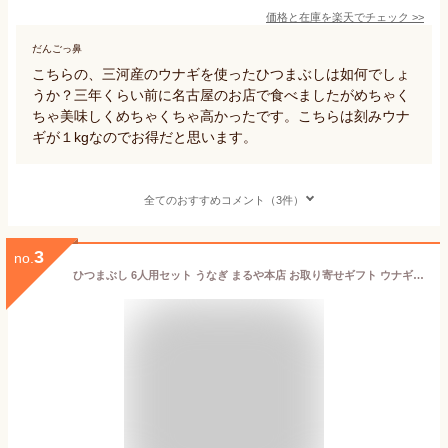
価格と在庫を
楽天
でチェック
>>
だんごっ鼻
こちらの、三河産のウナギを使ったひつまぶしは如何でしょ
うか？三年くらい前に名古屋のお店で食べましたがめちゃく
ちゃ美味しくめちゃくちゃ高かったです。こちらは刻みウナ
ギが１kgなのでお得だと思います。
全てのおすすめコメント（3件）
3
no.
ひつまぶし 6人用セット うなぎ まるや本店 お取り寄せギフト ウナギ 鰻 うな丼 土用の丑 贈答 お礼 お中元