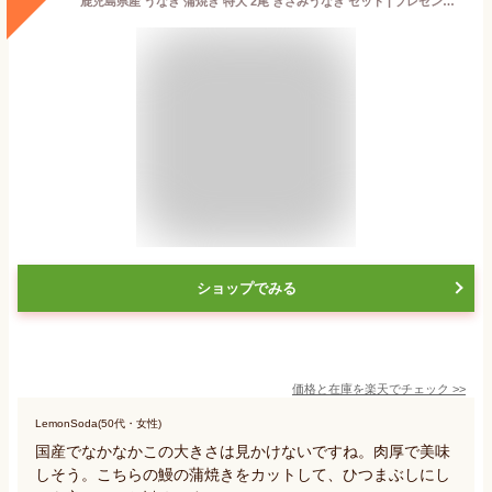
鹿児島県産 うなぎ 蒲焼き 特大 2尾 きざみうなぎ セット | プレゼント ギフト 内祝い ウナギ 鹿児島 鰻 うなぎ蒲焼 国産 蒲焼 国産鰻 ひつまぶし 刻み 国産うなぎ 贈り物 かば焼き 贈答品 お中元 高級 うなぎの蒲焼き 九州 お取り寄せ 父の日 グルメ 父の日向き 御中元
ショップでみる
価格と在庫を
楽天
でチェック
>>
LemonSoda(50代・女性)
国産でなかなかこの大きさは見かけないですね。肉厚で美味
しそう。こちらの鰻の蒲焼きをカットして、ひつまぶしにし