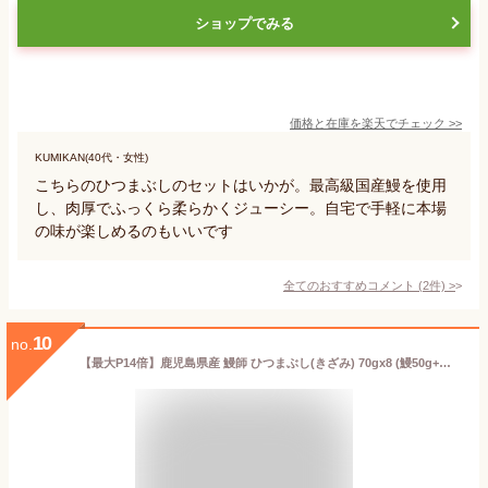
ショップでみる
価格と在庫を
楽天
でチェック
>>
KUMIKAN(40代・女性)
こちらのひつまぶしのセットはいかが。最高級国産鰻を使用
し、肉厚でふっくら柔らかくジューシー。自宅で手軽に本場
の味が楽しめるのもいいです
全てのおすすめコメント
(
2
件)
>
10
no.
【最大P14倍】鹿児島県産 鰻師 ひつまぶし(きざみ) 70gx8 (鰻50g+タレ20g) 無投薬 【メッセージカード対応】 うなぎ 鰻蒲焼き 鰻 早割 誕生日 贈り物 国産 グルメ プレゼント 母の日 父の日 誕生日プレゼント 食べ物 海鮮 ギフト 小浜海産物