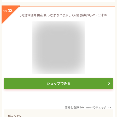
12
no.
うなぎや源内 国産 鰻 うなぎ ひつまぶし 2人前 (蒲焼60g×2・出汁160g×2) タレ 薬味付き ギフト 詰め合わせ 箱入 土用 丑の日 / UNHM2
ショップでみる
価格と在庫を
Amazon
でチェック
>>
ぽこちゃん