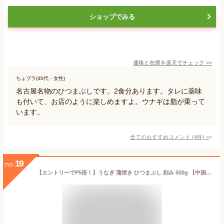
ショップでみる
価格と在庫を
楽天
でチェック
>>
ちょプラ(40代・女性)
名古屋名物のひつまぶしです。2食分あります。タレに薬味
も付いて、お店のように楽しめますよ。ウナギは脂が乗って
います。
全てのおすすめコメント
(
4
件)
>
19
no.
【エントリーでP5倍！】うなぎ 蒲焼き ひつまぶし 刻み 500g 【中国産】 きざみうなぎ ウナギ 鰻 お取り寄せグルメ 刻みうなぎ 刻みウナギ きざみ鰻 冷凍 業務用 冷凍うなぎ 冷凍ウナギ カット 美味しい 食べ物 ［送料無料］2023 御中元 プレゼント ギフト 実用的