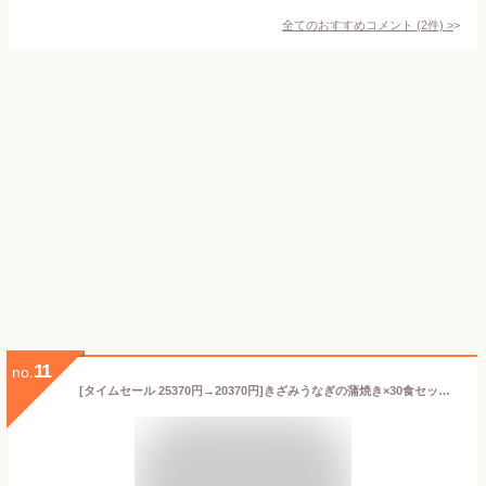
全てのおすすめコメント
(
2
件)
>
11
no.
[タイムセール 25370円→20370円]きざみうなぎの蒲焼き×30食セット送料無料 ウナギ 鰻 蒲焼き 蒲焼 国産 国内産 夏の土用丑 土用の丑の日 冷凍食品 ひつまぶし ちらし寿司 キャンプ[お家で簡単ひつまぶし]