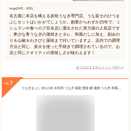
mugi(20代・女性)
名古屋に本店を構える炭焼うなぎ専門店、うな富士のひつま
ぶしセットはいかがでしょうか。創業からわずか25年で、ミ
シュランや食べログ百名店に選出された実力派の人気店です
。希少な青うなぎの蒲焼きとタレ、和風だしに加え、刻みの
り＆山椒＆わさびと薬味まで付いていますよ。店内での調理
方法と同じ、炭火を使った手焼きで調理されているので、お
店と同じクオリティの美味しさが味わえます！
全てのおすすめコメント
(
1
件)
>
7
no.
うなぎまぶし 約2人前 自宅用 うなぎ 国産 惣菜 鰻 蒲焼 うな丼 和風惣菜 ひつまぶし セット 海鮮 うなぎ蒲焼き 海鮮惣菜 おかず 丼の具【北海道・沖縄県・離島 配送不可】