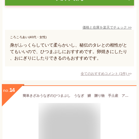
価格と在庫を
楽天
でチェック
>>
ころころあい(40代・女性)
身がふっくらしていて柔らかいし、秘伝のタレとの相性がと
てもいいので、ひつまぶしにおすすめです。卵焼きにしたり
、おにぎりにしたりできるのもおすすめです。
全てのおすすめコメント
(
1
件)
>
14
no.
簡単きざみうなぎのひつまぶし うなぎ 鰻 贈り物 手土産 アレンジ料理 (30袋入り) 中国産ニホンウナギ 完全国内自社加工