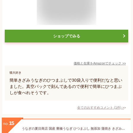
ショップでみる
価格と在庫を
Amazon
でチェック
>>
猫大好き
簡単きざみうなぎのひつまぶしで30袋入りで便利だなと思い
ました。真空パックで刻んであるので便利で簡単にひつまぶ
しが食べれそうです。
全てのおすすめコメント
(
1
件)
>
15
no.
うなぎの夏目商店 国産 豊橋うなぎ ひつまぶし 無添加 蒲焼き きざみ1kg (50g×20P) (約10人前) メガ盛り [簡易箱]