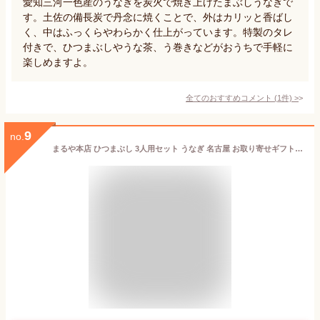
愛知三河一色産のうなぎを炭火で焼き上げたまぶしうなぎで
す。土佐の備長炭で丹念に焼くことで、外はカリッと香ばし
く、中はふっくらやわらかく仕上がっています。特製のタレ
付きで、ひつまぶしやうな茶、う巻きなどがおうちで手軽に
楽しめますよ。
全てのおすすめコメント
(
1
件)
>
9
no.
まるや本店 ひつまぶし 3人用セット うなぎ 名古屋 お取り寄せギフト セット ウナギ 鰻 うな丼 贈答 お礼