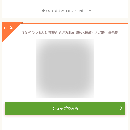
全てのおすすめコメント（4件）
2
no.
うなぎ ひつまぶし 蒲焼き きざみ1kg（50g×20袋）メガ盛り 個包装 約10人前 送料無料 国産 愛知県産 専門店 39(サンキュー)ショップ お中元 土用丑 土用の丑の日 誕生日 プレゼント 食べ物 真空パック 贈り物 ギフト
ショップでみる