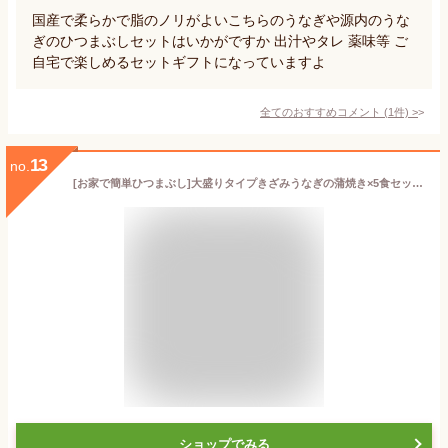
国産で柔らかで脂のノリがよいこちらのうなぎや源内のうな
ぎのひつまぶしセットはいかがですか 出汁やタレ 薬味等 ご
自宅で楽しめるセットギフトになっていますよ
全てのおすすめコメント
(
1
件)
>
13
no.
[お家で簡単ひつまぶし]大盛りタイプきざみうなぎの蒲焼き×5食セット[送料無料]うなぎ ウナギ 鰻 蒲焼き 国内産 国産うなぎ 土用丑の日 ひつまぶし ちらし寿司 冷凍食品 惣菜 総菜[MP]
ショップでみる