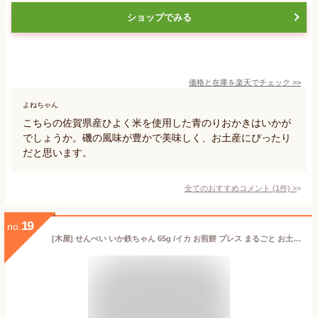
ショップでみる
価格と在庫を
楽天
でチェック
>>
よねちゃん
こちらの佐賀県産ひよく米を使用した青のりおかきはいかが
でしょうか。磯の風味が豊かで美味しく、お土産にぴったり
だと思います。
全てのおすすめコメント
(
1
件)
>
19
no.
[木屋] せんべい いか鉄ちゃん 65g /イカ お煎餅 プレス まるごと お土産 お菓子 人気 佐賀県 呼子