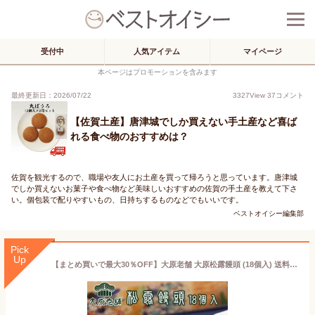
受付中
人気アイテム
マイページ
本ページはプロモーションを含みます
最終更新日：2026/07/22
3327
View
37
コメント
【佐賀土産】唐津城でしか買えない手土産など喜ば
れる食べ物のおすすめは？
佐賀を観光するので、職場や友人にお土産を買って帰ろうと思っています。唐津城
でしか買えないお菓子や食べ物など美味しいおすすめの佐賀の手土産を教えて下さ
い。個包装で配りやすいもの、日持ちするものなどでもいいです。
ベストオイシー編集部
Pick
Up
【まとめ買いで最大30％OFF】大原老舗 大原松露饅頭 (18個入) 送料無料 1箱18個入り こしあん カステラ生地 手焼き 唐津 佐賀 贈答品 お土産 焼きまんじゅう お饅頭 まんじゅう (北海道・沖縄別途送料) (まとめ買いの場合熨斗不可)