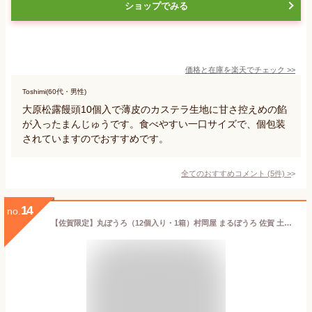
ショップでみる
価格と在庫を
楽天
でチェック
>>
Toshimi(60代・男性)
大原松露饅頭10個入で薄皮のカステラ生地に甘さ控えめの餡
が入ったまんじゅうです。食べやすい一口サイズで、個包装
されていますのでおすすめです。
全てのおすすめコメント
(
5
件)
>
14
no.
【佐賀限定】丸ぼうろ（12個入り・1箱）村岡屋 まるぼうろ 佐賀 土産 人気 銘菓