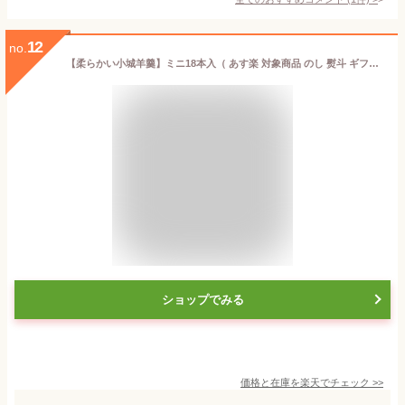
12
no.
【柔らかい小城羊羹】ミニ18本入（ あす楽 対象商品 のし 熨斗 ギフト バレンタイン ホワイトデー 父の日 母の日 誕生日 プレゼント 敬老の日 お中元 御中元 御歳暮 お歳暮 当店オススメ ）
ショップでみる
価格と在庫を
楽天
でチェック
>>