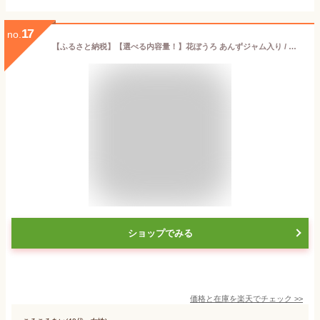
17
no.
【ふるさと納税】【選べる内容量！】花ぼうろ あんずジャム入り / お菓子 和菓子 スイーツ まるぼうろ / 佐賀県 / 株式会社北島 [41AABN005]
ショップでみる
価格と在庫を
楽天
でチェック
>>