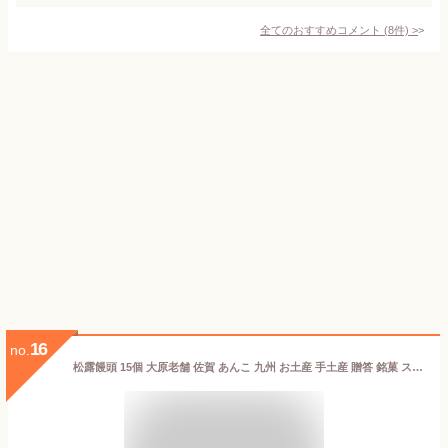
全てのおすすめコメント
(
8
件)
>
16
no.
松露饅頭 15個 大原老舗 佐賀 あんこ 九州 お土産 手土産 贈答 銘菓 スイーツ まんじゅう 和菓子 個包装 お菓子 内祝い お礼 ご挨拶 感謝 出産祝い 出産内祝い お返し 返礼品 プレゼント 帰省土産 甘味 お供え 中元 お中元 残暑 見舞 帰省