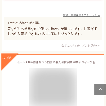
価格と在庫を
楽天
でチェック
>>
ドーナッツ大好き(40代・男性)
昔ながらの羊羹なので優しい味わいが嬉しいです。甘過ぎず
しっかり満足できるのでお土産にもぴったりです。
全てのおすすめコメント
(
2
件)
>
22
no.
セール★10%割引 生つつじ餅 10個入 佐賀 銘菓 和菓子 スイーツ お菓子 餡入り 饅頭 まんじゅう 餅菓子 あびによん