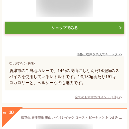
ショップでみる
価格と在庫を
楽天
でチェック
>>
なしお(50代・男性)
唐津市のご当地カレーで、14台の曳山にちなんだ14種類のス
パイスを使用しているレトルトです。1食180gあたり191キ
ロカロリーと、ヘルシーなのも魅力です。
全てのおすすめコメント
(
1
件)
>
10
no.
落花生 唐津花生 曳山 ハイオレイック ロースト ピーナッツ おつまみ 国産 薄皮付き 素焼き 無添加 30g 3個セット オリジナル 結婚式 お礼 ご挨拶 唐津くんち デザイン変更出来ます。ご注文頂いて焙煎するので発送まで1週間ほどかかります。《3.980円以上送料無料》