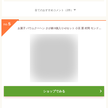
全てのおすすめコメント（2件）
5
no.
お菓子 バウムクーヘン さが錦 8個入り×2セット 小豆 栗 村岡 モンドセレクション4年連続金賞受賞 佐賀錦 佐賀土産 ギフト お取り寄せ 贈答 ご当地 銘菓 サガニシキ さがにしき お菓子
ショップでみる