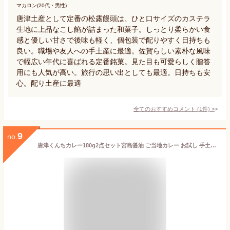
マカロン(20代・男性)
唐津土産として定番の松露饅頭は、ひと口サイズのカステラ
生地に上品なこし餡が詰まった和菓子。しっとり柔らかい食
感と優しい甘さで後味も軽く、個包装で配りやすく日持ちも
良い。職場や友人への手土産に最適。佐賀らしい素朴な風味
で幅広い年代に喜ばれる定番銘菓。見た目も可愛らしく贈答
用にも人気が高い。旅行の思い出としても最適。日持ちも安
心。配り土産に最適
全てのおすすめコメント
(
1
件)
>
9
no.
唐津くんちカレー180g2点セット宮島醤油 ご当地カレー お試し 手土産 レトルト グルメ 地方の味 唐津 曳山 お祭り スパイス おまけ付(お吸い物)【在庫あり】