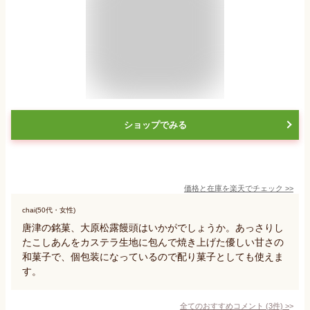
ショップでみる
価格と在庫を
楽天
でチェック
>>
chai(50代・女性)
唐津の銘菓、大原松露饅頭はいかがでしょうか。あっさりし
たこしあんをカステラ生地に包んで焼き上げた優しい甘さの
和菓子で、個包装になっているので配り菓子としても使えま
す。
全てのおすすめコメント
(
3
件)
>