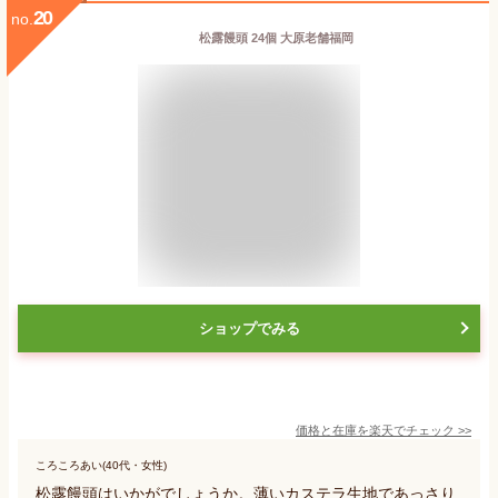
20
no.
松露饅頭 24個 大原老舗福岡
ショップでみる
価格と在庫を
楽天
でチェック
>>
ころころあい(40代・女性)
松露饅頭はいかがでしょうか。薄いカステラ生地であっさり