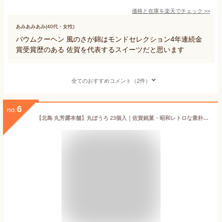
価格と在庫を
楽天
でチェック
>>
あみあみあみ(40代・女性)
バウムクーヘン 風のさが錦はモンドセレクション4年連続金
賞受賞歴のある 佐賀を代表するスイーツだと思います
全てのおすすめコメント（2件）
6
no.
【北島 丸芳露本舗】丸ぼうろ 23個入｜佐賀銘菓・昭和レトロな素朴な甘み｜個包装 焼き菓子 ギフト・手土産に最適