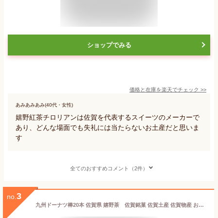
ショップでみる
価格と在庫を
楽天
でチェック
>>
あみあみあみ(40代・女性)
嬉野紅茶チロリアンは佐賀を代表するスイーツのメーカーで
あり、どんな場面でも失礼には当たらないお土産だと思いま
す
全てのおすすめコメント（2件）
3
no.
九州ドーナツ棒20本 佐賀県 嬉野茶 佐賀銘菓 佐賀土産 佐賀物産 お歳暮 ギフト ドーナツ お菓子 個包装 スイーツ ギフト 業務用 お取り寄せ 黒糖 おやつ 詰め合わせ おかし 食べ物 お歳暮 プレゼント 実用的 お取り寄せスイーツ