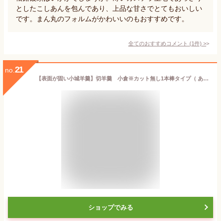
としたこしあんを包んであり、上品な甘さでとてもおいしい
です。まん丸のフォルムがかわいいのもおすすめです。
全てのおすすめコメント
(
1
件)
>
21
no.
【表面が固い小城羊羹】切羊羹 小倉※カット無し1本棒タイプ（ あす楽 対象商品 おぎようかん ギフト お取り寄せ お土産 佐賀 九州 名物 お返し お礼 内祝 父の日 母の日 誕生日 店頭受取対応商品 ）
ショップでみる