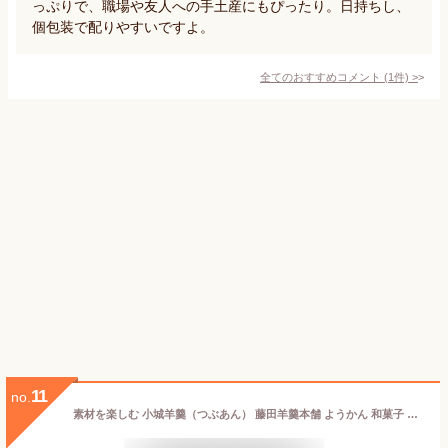
っぷりで、職場や友人への手土産にもぴったり。日持ちし、
個包装で配りやすいですよ。
全てのおすすめコメント
(
1
件)
>
11
no.
素材を楽しむ 小城羊羹（つぶあん） 藤田羊羹本舗 ようかん 和菓子 ギフト 佐賀 銘菓 羊羹 お土産 ホワイトデー 退職 挨拶 春ギフト