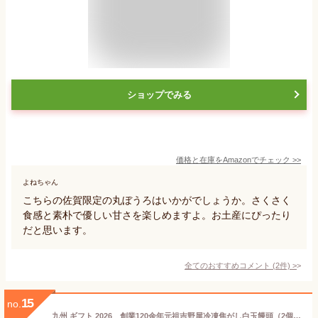
ショップでみる
価格と在庫を
Amazon
でチェック
>>
よねちゃん
こちらの佐賀限定の丸ぼうろはいかがでしょうか。さくさく
食感と素朴で優しい甘さを楽しめますよ。お土産にぴったり
だと思います。
全てのおすすめコメント
(
2
件)
>
15
no.
九州 ギフト 2026 創業120余年元祖吉野屋冷凍焦がし白玉饅頭（2個×10袋入）【RK10】【佐賀の代表的なおやつ】I80S11【佐賀土産】【冷凍】