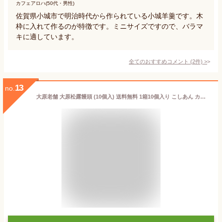
カフェアロハ(50代・男性)
佐賀県小城市で明治時代から作られている小城羊羹です。木
枠に入れて作るのが特徴です。ミニサイズですので、バラマ
キに適しています。
全てのおすすめコメント
(
2
件)
>
13
no.
大原老舗 大原松露饅頭 (10個入) 送料無料 1箱10個入り こしあん カステラ生地 手焼き 唐津 佐賀 贈答品 お土産 焼きまんじゅう お饅頭 まんじゅう 和菓子 (北海道・沖縄別途送料) (まとめ買いの場合熨斗不可)