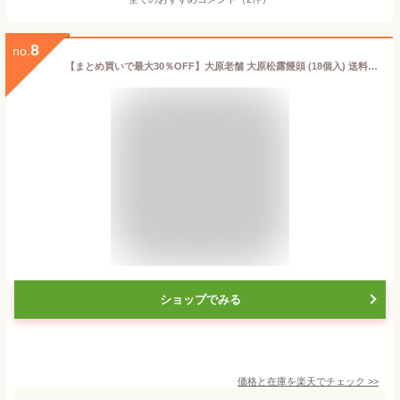
8
no.
【まとめ買いで最大30％OFF】大原老舗 大原松露饅頭 (18個入) 送料無料 1箱18個入り こしあん カステラ生地 手焼き 唐津 佐賀 贈答品 お土産 焼きまんじゅう お饅頭 まんじゅう (北海道・沖縄別途送料) (まとめ買いの場合熨斗不可)
ショップでみる
価格と在庫を
楽天
でチェック
>>