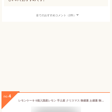
全てのおすすめコメント（2件）
4
no.
レモンケーキ 6個入国産レモン 手土産 クリスマス 御歳暮 お歳暮 御年賀 お年賀 お礼 お祝い 内祝い 洋菓子 お取り寄せ スイーツ 出産 誕生日 結婚 新築 引越し 退職 入学 卒業 お彼岸 贈答品 記念品 ご挨拶 お返し 個包装 カップケーキ 唐津レモン ギフト