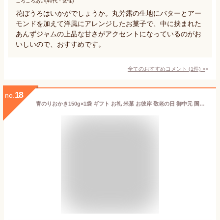
ころころあい(40代・女性)
花ぼうろはいかがでしょうか。丸芳露の生地にバターとアー
モンドを加えて洋風にアレンジしたお菓子で、中に挟まれた
あんずジャムの上品な甘さがアクセントになっているのがお
いしいので、おすすめです。
全てのおすすめコメント
(
1
件)
>
18
no.
青のりおかき150g×1袋 ギフト お礼 米菓 お彼岸 敬老の日 御中元 国産青のりお彼岸 佐賀県産ひよく米 御歳暮 お中元 お供え おつまみ 御供 感謝 ご挨拶 お土産 内祝い プチギフト 人気おかき 青のり 御供 西田製菓 引っ越しご挨拶 母の日 父の日