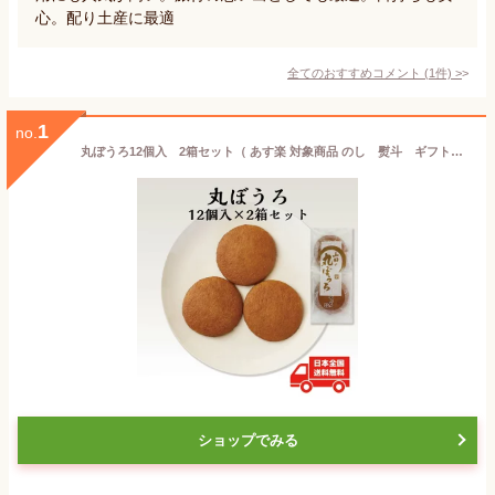
心。配り土産に最適
全てのおすすめコメント
(
1
件)
>
1
no.
丸ぼうろ12個入 2箱セット（ あす楽 対象商品 のし 熨斗 ギフト まるぼうろ プレゼント 父の日 母の日 誕生日 敬老 店頭受取対応商品 はちみつ使用 お持たせ 土産 プチギフト 九州 佐賀 銘菓 和菓子 ソフト 焼菓子 セット ）
ショップでみる