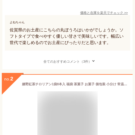
価格と在庫を
楽天
でチェック
>>
よねちゃん
佐賀県のお土産にこちらの丸ぼうろはいかがでしょうか。ソ
フトタイプで食べやすく優しい甘さで美味しいです。幅広い
世代で楽しめるのでお土産にぴったりだと思います。
全てのおすすめコメント（3件）
2
no.
嬉野紅茶チロリアン1袋8本入 福袋 茶菓子 お菓子 個包装 小分け 常温 クッキー スイーツ ギフト ばらまき お祝い お礼 職場 お土産 手土産 差し入れ 退職 お世話になりました 引越し 焼き菓子 中元 歳暮 お取り寄せ 福岡 佐賀 有名 大人気 千鳥屋