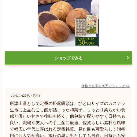
ショップでみる
価格と在庫を
楽天
でチェック
>>
マカロン(20代・男性)
唐津土産として定番の松露饅頭は、ひと口サイズのカステラ
生地に上品なこし餡が詰まった和菓子。しっとり柔らかい食
感と優しい甘さで後味も軽く、個包装で配りやすく日持ちも
良い。職場や友人への手土産に最適。佐賀らしい素朴な風味
で幅広い年代に喜ばれる定番銘菓。見た目も可愛らしく贈答
用にも人気が高い。旅行の思い出としても最適。日持ちも安