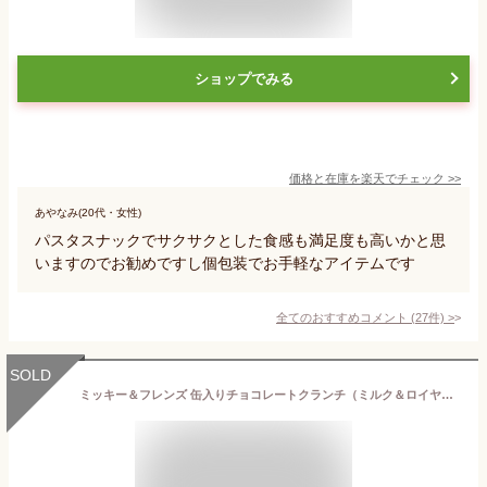
ショップでみる
価格と在庫を
楽天
でチェック
>>
あやなみ(20代・女性)
パスタスナックでサクサクとした食感も満足度も高いかと思
いますのでお勧めですし個包装でお手軽なアイテムです
全てのおすすめコメント
(
27
件)
>
SOLD
ミッキー＆フレンズ 缶入りチョコレートクランチ（ミルク＆ロイヤルミルクティー味）お菓子 ディズニー グッズ お土産 【東京ディズニーリゾート限定】