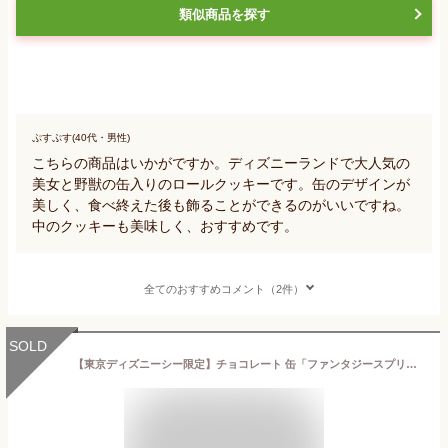
類似商品を探す
ぷすぷす(40代・男性)
こちらの商品はいかがですか。ディズニーランドで大人気の
美女と野獣の缶入りのロールクッキーです。缶のデザインが
美しく、食べ終えた後も飾ることができるのがいいですね。
中のクッキーも美味しく、おすすめです。
全てのおすすめコメント（2件）
SOLD
【東京ディズニーシー限定】チョコレート 缶「ファンタジースプリングス」の壮大な美しい世界観をテーマにしたグッズ 【ドリーミング・オブ・ファンタジースプリングス】 TDR TokyoDisneyResort お菓子 お土産 ディズニー グッズ プレゼント (1個)