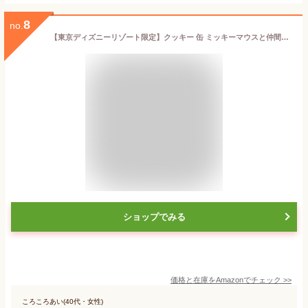
8
no.
【東京ディズニーリゾート限定】クッキー 缶 ミッキーマウスと仲間たち TDR 人気 お菓子 お土産 プレゼント ディズニー グッズ
ショップでみる
価格と在庫を
Amazon
でチェック
>>
ころころあい(40代・女性)