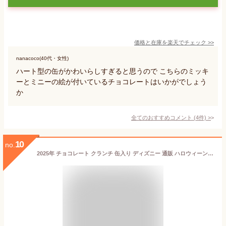
価格と在庫を
楽天
でチェック
>>
nanacoco(40代・女性)
ハート型の缶がかわいらしすぎると思うので こちらのミッキ
ーとミニーの絵が付いているチョコレートはいかがでしょう
か
全てのおすすめコメント
(
4
件)
>
10
no.
2025年 チョコレート クランチ 缶入り ディズニー 通販 ハロウィーン 【妖しい闇】 ミッキーマウス 仲間達 無料ギフトラッピング ハロウィン 東京ディズニーリゾート TDR ディズニーシー ディズニーランド お土産 おみやげ ミッキー 菓子