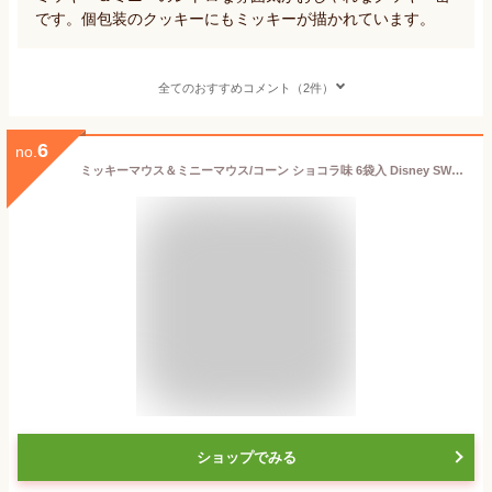
です。個包装のクッキーにもミッキーが描かれています。
全てのおすすめコメント（2件）
6
no.
ミッキーマウス＆ミニーマウス/コーン ショコラ味 6袋入 Disney SWEETS COLLECTION by 東京ばな奈 メーカー公式 ディズニー コーン スナック シリアル菓子 お取り寄せ おやつ スイーツ 人気 お土産 定番土産 お菓子 小分け ミッキー ミニー 缶 ギフト プレゼント 贈り物
ショップでみる