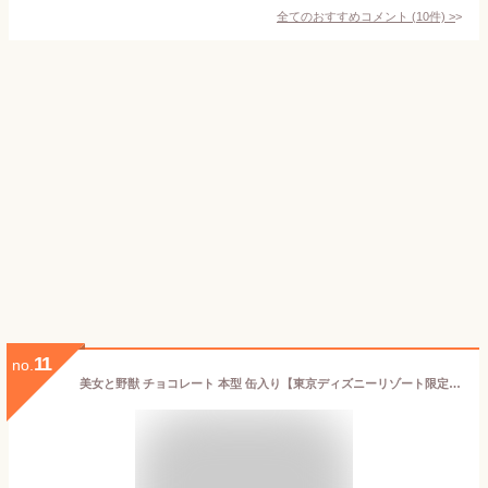
全てのおすすめコメント
(
10
件)
>
11
no.
美女と野獣 チョコレート 本型 缶入り【東京ディズニーリゾート限定】 ベル ビースト ディズニープリンセス 人気 お菓子 お土産