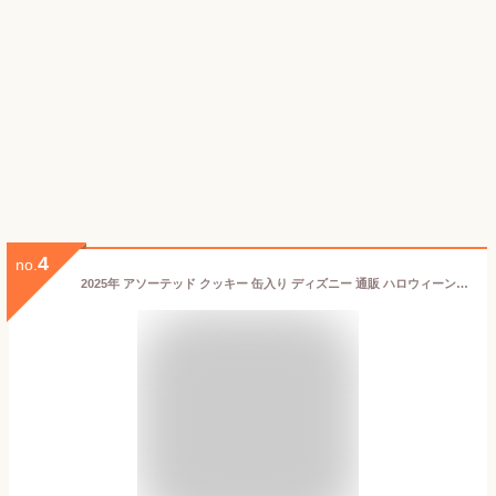
4
no.
2025年 アソーテッド クッキー 缶入り ディズニー 通販 ハロウィーン 【妖しい闇】 ミッキーマウス 無料ギフトラッピング ハロウィン 東京ディズニーリゾート TDR ディズニーシー ディズニーランド お土産 おみやげ ミッキー おばけ 菓子