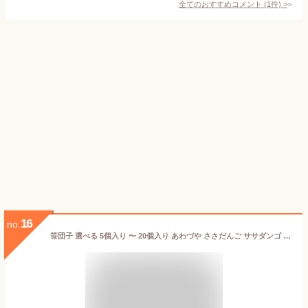
全てのおすすめコメント
(
1
件)
>
16
no.
笹団子 選べる 5個入り 〜 20個入り あわづや ささだんご ササダンゴ 笹だんご つぶあん 新潟県 生産者直送 お取り寄せ ギフト プレゼント 贈り物 代金引換決済不可 送料無料