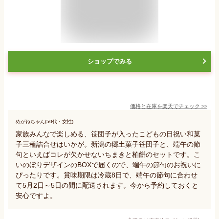
ショップでみる
価格と在庫を
楽天
でチェック
>>
めがねちゃん(50代・女性)
家族みんなで楽しめる、笹団子が入ったこどもの日祝い和菓
子三種詰合せはいかが。新潟の郷土菓子笹団子と、端午の節
句といえばコレが欠かせないちまきと柏餅のセットです。こ
いのぼりデザインのBOXで届くので、端午の節句のお祝いに
ぴったりです。賞味期限は冷蔵8日で、端午の節句に合わせ
て5月2日～5日の間に配送されます。今から予約しておくと
安心ですよ。