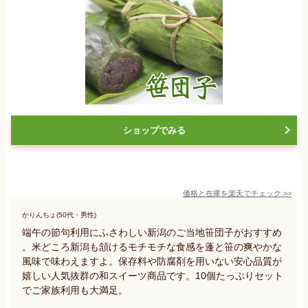
ショップでみる
価格と在庫を
楽天
でチェック
>>
かりんちょ(50代・男性)
端午の節句利用にふさわしい新潟のご当地笹団子がおすすめ
。米どころ新潟も頷けるモチモチな食感を蓬と笹の爽やかな
風味で味わえますよ。保存料や防腐剤を用いない安心品質が
嬉しい人気抜群の和スイーツ商品です。10個たっぷりセット
でご家族利用も大満足。