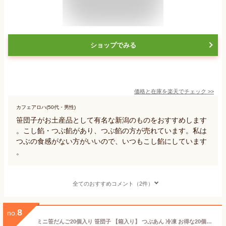
ショップでみる
価格と在庫を
楽天
でチェック
>>
カフェアロハ(50代・男性)
笹団子がお土産品として有名な新潟のものをおすすめします
。こし餡・つぶ餡があり、つぶ餡の方が売れています。私は
つぶの食感がない方がいいので、いつもこし餡にしています
。
全てのおすすめコメント（2件）
8
no.
ミニ笹だんご20個入り 笹団子 【箱入り】 つぶあん 冷凍 お得な20個セット 20個 新潟銘菓 お土産 パーティーイベント 和菓子 ギフト だんご スイーツ