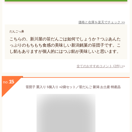
価格と在庫を
楽天
でチェック
>>
だんごっ鼻
こちらの、新川屋の笹だんごは如何でしょうか？つぶあんた
っぷりのもちもち食感の美味しい新潟銘菓の笹団子です。こ
し餡もありますが個人的にはつぶ餡が美味しいと思います。
全てのおすすめコメント
(
2
件)
>
15
no.
笹団子 栗入り 5個入り ×2袋セット／笹だんご 新潟 お土産 特産品