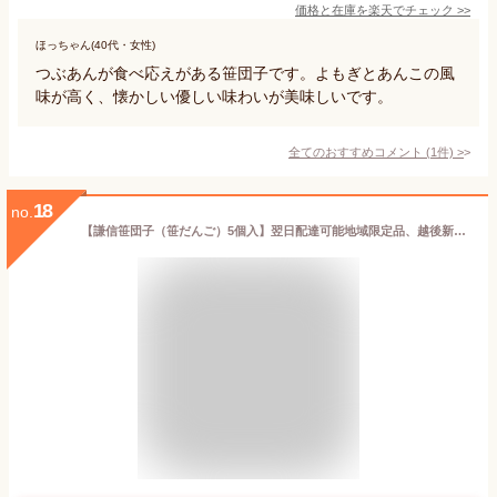
価格と在庫を
楽天
でチェック
>>
ほっちゃん(40代・女性)
つぶあんが食べ応えがある笹団子です。よもぎとあんこの風
味が高く、懐かしい優しい味わいが美味しいです。
全てのおすすめコメント
(
1
件)
>
18
no.
【謙信笹団子（笹だんご）5個入】翌日配達可能地域限定品、越後新潟名物・米どころ新潟の美味しい人気のお土産名産品の和菓子餅菓子