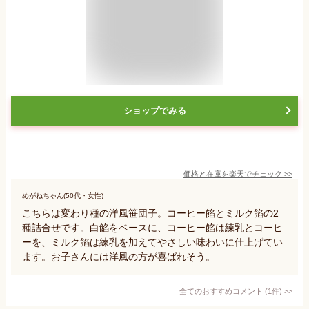
ショップでみる
価格と在庫を
楽天
でチェック
>>
めがねちゃん(50代・女性)
こちらは変わり種の洋風笹団子。コーヒー餡とミルク餡の2
種詰合せです。白餡をベースに、コーヒー餡は練乳とコーヒ
ーを、ミルク餡は練乳を加えてやさしい味わいに仕上げてい
ます。お子さんには洋風の方が喜ばれそう。
全てのおすすめコメント
(
1
件)
>