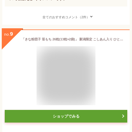
全てのおすすめコメント（2件）
9
no.
「きな粉団子 笹もち 26粒(13粒×2袋)」 新潟限定 こしあん入り ひとくち和菓子
ショップでみる