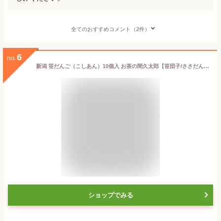
全てのおすすめコメント（2件）
6
no.
新潟 笹だんご（こしあん）10個入 お茶の間久太郎【笹団子/ささだんご/ササダンゴ/つぶあん/こがねもち/コガネモチ】【秘密のケンミンショーで紹介！】【送料無料】
ショップでみる