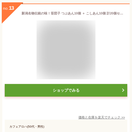
13
no.
新潟名物伝統の味！笹団子 つぶあん10個 ＋ こしあん10個 計20個セット【代引不可】
ショップでみる
価格と在庫を
楽天
でチェック
>>
カフェアロハ(50代・男性)