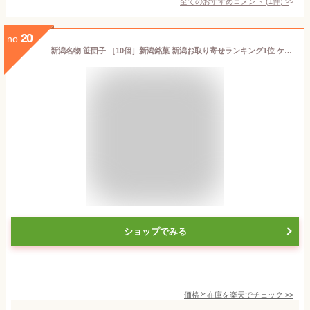
全てのおすすめコメント
(
1
件)
>
20
no.
新潟名物 笹団子 ［10個］新潟銘菓 新潟お取り寄せランキング1位 ケンミンSHOWで紹介 ささだんご 小麦 大麦 不使用 お供え 誕生日 プレゼント お供え物 贈り物 手土産 法事 お取り寄せ お歳暮 お菓子 スイーツ 志 お祝い 内祝い 退職祝 帰省 お土産 ギフト
ショップでみる
価格と在庫を
楽天
でチェック
>>