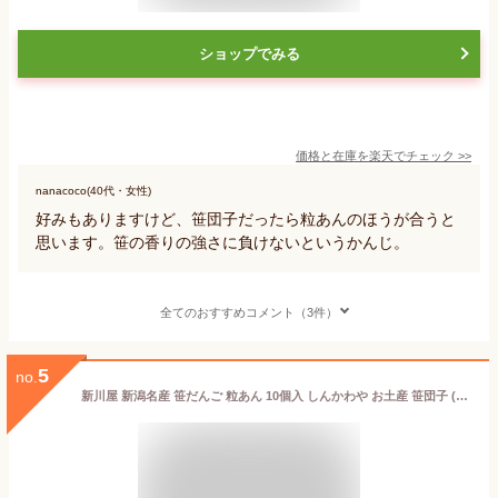
ショップでみる
価格と在庫を
楽天
でチェック
>>
nanacoco(40代・女性)
好みもありますけど、笹団子だったら粒あんのほうが合うと
思います。笹の香りの強さに負けないというかんじ。
全てのおすすめコメント（3件）
5
no.
新川屋 新潟名産 笹だんご 粒あん 10個入 しんかわや お土産 笹団子 (500g(50g×10個入)×1袋)