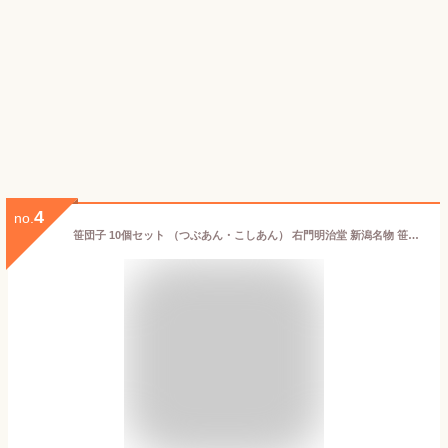
4
no.
笹団子 10個セット （つぶあん・こしあん） 右門明治堂 新潟名物 笹だんご ささだんご 長岡市 秘密のケンミンショー 新潟県 生産者直送 お取り寄せ ギフト プレゼント 贈り物 送料無料