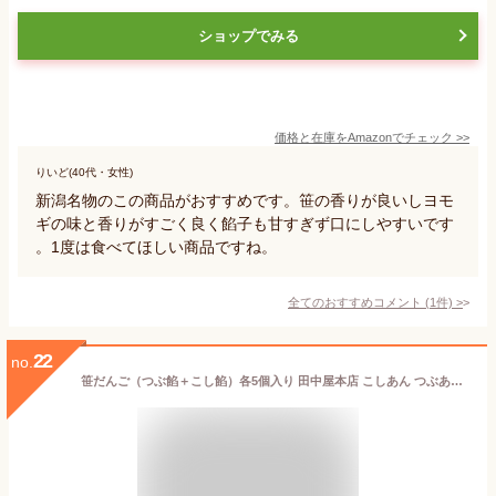
ショップでみる
価格と在庫を
Amazon
でチェック
>>
りいど(40代・女性)
新潟名物のこの商品がおすすめです。笹の香りが良いしヨモ
ギの味と香りがすごく良く餡子も甘すぎず口にしやすいです
。1度は食べてほしい商品ですね。
全てのおすすめコメント
(
1
件)
>
22
no.
笹だんご（つぶ餡＋こし餡）各5個入り 田中屋本店 こしあん つぶあん よもぎ 秘密のケンミンショー モーニングバードで紹介 笹団子 手作業 保存料・防腐剤不使用 新潟土産 新潟県 生産者直送 お取り寄せ ギフト プレゼント 贈り物 送料無料