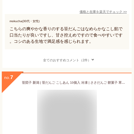
価格と在庫を
楽天
でチェック
>>
mokucha(30代・女性)
こちらの爽やかな香りのする笹だんごはなめらかなこし餡で
口当たりが良いですし、甘さ控えめですので食べやすいです
。コシのある生地で満足感を感じられます。
全てのおすすめコメント（2件）
7
no.
笹団子 新潟 | 笹だんご こしあん 10個入 冷凍 | ささだんご 餅菓子 草餅 よもぎ だんご 和菓子 あんこ お取り寄せ スイーツ ギフト 冬ギフト バレンタイン お歳暮 帰省暮 お土産 お中元 御中元 夏ギフト 敬老の日 ふるさと 通販 新潟名物 新潟銘菓 お試し