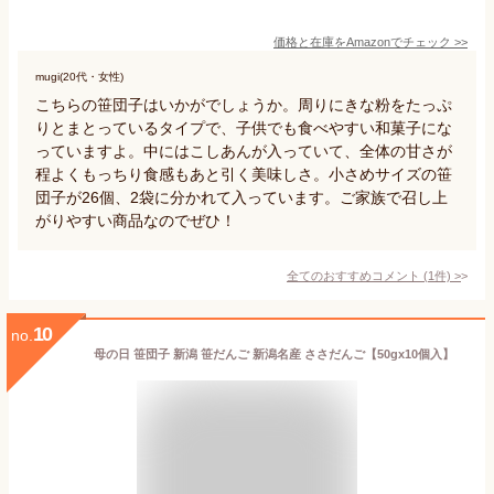
価格と在庫を
Amazon
でチェック
>>
mugi(20代・女性)
こちらの笹団子はいかがでしょうか。周りにきな粉をたっぷ
りとまとっているタイプで、子供でも食べやすい和菓子にな
っていますよ。中にはこしあんが入っていて、全体の甘さが
程よくもっちり食感もあと引く美味しさ。小さめサイズの笹
団子が26個、2袋に分かれて入っています。ご家族で召し上
がりやすい商品なのでぜひ！
全てのおすすめコメント
(
1
件)
>
10
no.
母の日 笹団子 新潟 笹だんご 新潟名産 ささだんご【50gx10個入】