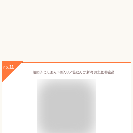
11
no.
笹団子 こしあん 5個入り／笹だんご 新潟 お土産 特産品