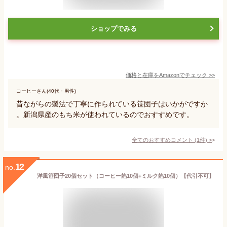
ショップでみる
価格と在庫を
Amazon
でチェック
>>
コーヒーさん(40代・男性)
昔ながらの製法で丁寧に作られている笹団子はいかがですか
。新潟県産のもち米が使われているのでおすすめです。
全てのおすすめコメント
(
1
件)
>
12
no.
洋風笹団子20個セット（コーヒー餡10個+ミルク餡10個）【代引不可】