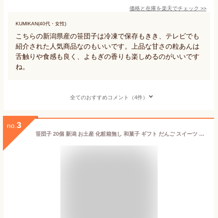
価格と在庫を
楽天
でチェック
>>
KUMIKAN(40代・女性)
こちらの新潟県産の笹団子は冷凍で保存もきき、テレビでも
紹介された人気商品なのもいいです。上品な甘さの粒あんは
舌触りや食感も良く、よもぎの香りも楽しめるのがいいです
ね。
全てのおすすめコメント（4件）
3
no.
笹団子 20個 新潟 お土産 化粧箱無し 和菓子 ギフト だんご スイーツ グルテンフリー