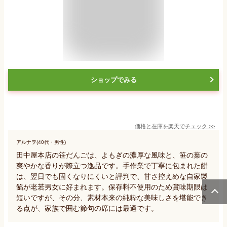
ショップでみる
価格と在庫を
楽天
でチェック
>>
アルナヲ(40代・男性)
田中屋本店の笹だんごは、よもぎの濃厚な風味と、笹の葉の
爽やかな香りが際立つ逸品です。手作業で丁寧に包まれた餅
は、翌日でも固くなりにくいと評判で、甘さ控えめな自家製
餡が老若男女に好まれます。保存料不使用のため賞味期限は
短いですが、その分、素材本来の純粋な美味しさを堪能でき
る点が、家族で囲む節句の席には最適です。