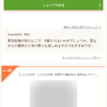
ショップでみる
価格と在庫を
楽天
でチェック
>>
Toshimi(60代・男性)
新潟名物の笹だんごで、5個入りはいかがでしょうか。昔な
がらの素朴さと笹の香りも楽しめますのでおすすめです。
全てのおすすめコメント
(
1
件)
>
19
no.
【こどもの日】 こどもの日祝い和菓子三種詰合せ 送料込み ギフト プレゼント 贈答 お取り寄せ お土産 (レビュー記入で300円OFFクーポン配布中)