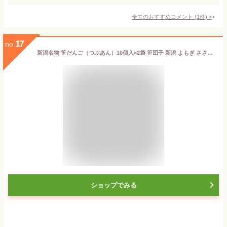
全てのおすすめコメント
(
1
件)
>
17
no.
新潟名物 笹だんご（つぶあん）10個入×2袋 笹団子 新潟 よもぎ ささ団子 だんご 粒あん 新潟名物 新潟の懐かしい味 和菓子 ささだんご ササダンゴ
ショップでみる