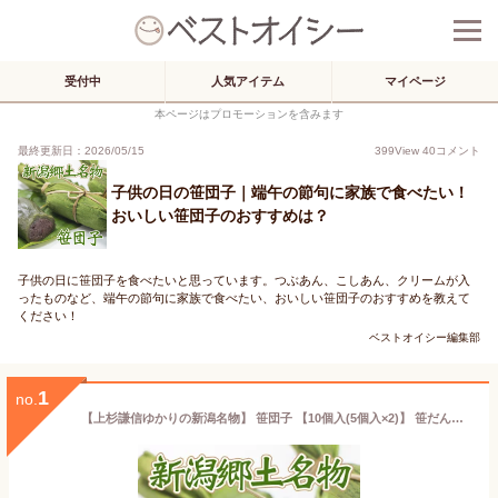
受付中
人気アイテム
マイページ
本ページはプロモーションを含みます
最終更新日：2026/05/15
399
View
40
コメント
子供の日の笹団子｜端午の節句に家族で食べたい！
おいしい笹団子のおすすめは？
子供の日に笹団子を食べたいと思っています。つぶあん、こしあん、クリームが入
ったものなど、端午の節句に家族で食べたい、おいしい笹団子のおすすめを教えて
ください！
ベストオイシー編集部
1
no.
【上杉謙信ゆかりの新潟名物】 笹団子 【10個入(5個入×2)】 笹だんご 新潟名物 職人手作り 保存料・防腐剤不使用/笹香る 和菓子 草餅 よもぎ ヨモギ あんこ 郷土菓子 ご当地 お取り寄せ スイーツ お茶請け 送料無料【日本海珍味 さとも屋】