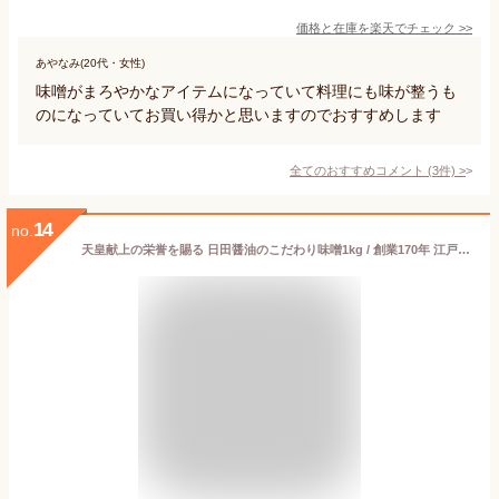
価格と在庫を
楽天
でチェック
>>
あやなみ(20代・女性)
味噌がまろやかなアイテムになっていて料理にも味が整うも
のになっていてお買い得かと思いますのでおすすめします
全てのおすすめコメント
(
3
件)
>
14
no.
天皇献上の栄誉を賜る 日田醤油のこだわり味噌1kg / 創業170年 江戸時代からの伝統製法 お中元 お歳暮 父の日 母の日 ギフト 味噌