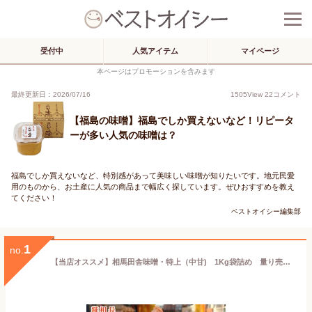
受付中
人気アイテム
マイページ
本ページはプロモーションを含みます
最終更新日：2026/07/16
1505
View
22
コメント
【福島の味噌】福島でしか買えないなど！リピータ
ーが多い人気の味噌は？
福島でしか買えないなど、特別感があって美味しい味噌が知りたいです。地元民愛
用のものから、お土産に人気の商品まで幅広く探しています。ぜひおすすめを教え
てください！
ベストオイシー編集部
1
no.
【当店オススメ】相馬田舎味噌・特上（中甘) 1Kg袋詰め 量り売り 【味噌/みそ/ミソ/赤みそ/中甘/国産大豆/国産米/長期熟成/福島/美味しい/おいしい/味噌汁/みそ汁/とけやすい/溶けやすい/おすすめ/安心/安全/無添加/自然/産地直送/送料別/同梱可】