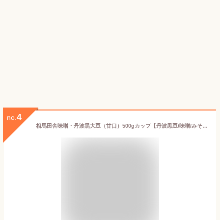
4
no.
相馬田舎味噌・丹波黒大豆（甘口）500gカップ【丹波黒豆/味噌/みそ/ミソ/赤みそ/甘口/自然/国産大豆/国産米/長期熟成/福島/美味しい/おいしい/味噌汁/みそ汁/とけやすい/溶けやすい/おすすめ/安心/安全/無添加/産地直送/送料別/同梱可】