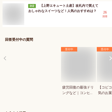
【上野エキュート土産】改札内で買えて
決定
おしゃれなスイーツなど！人気のおすすめは？
26
回答
回答受付中の質問
受付中
受付中
疲労回復の最強ドリ
【コピコ
ングなど｜コンビ
気のお菓
ニ・ドラックストア
いkopi
で買える人気のおす
は？
すめは？