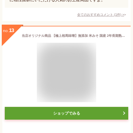
全てのおすすめコメント
(
1
件)
>
13
no.
当店オリジナル商品 【極上相馬味噌】無添加 米みそ 国産 2年長期熟成 天然醸造 赤味噌 麹歩合10割 蔵出し味噌 産地直送 福島 相馬 大豆 とよまさり 味噌 みそ汁 酵素 菌活 発酵食品 発酵 おすすめ 創業150年 老舗の味 ふくしまプライド
ショップでみる