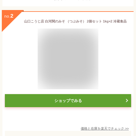
2
no.
山口こうじ店 白河関のみそ （つぶみそ） 2個セット 1kg×2 冷蔵食品
ショップでみる
価格と在庫を
楽天
でチェック
>>