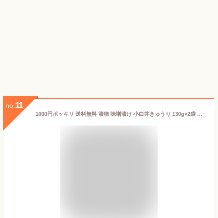
11
no.
1000円ポッキリ 送料無料 漬物 味噌漬け 小白井きゅうり 130g×2袋 いわき名産 胡瓜 キュウリ 漬物 みそづけ おつけもの 味噌漬 訳あり お試し 食品 発酵食品 買い回り ポイント消化 ご飯のお供 ご飯の友 常温 保存 惣菜 メール便 福島 KM FP