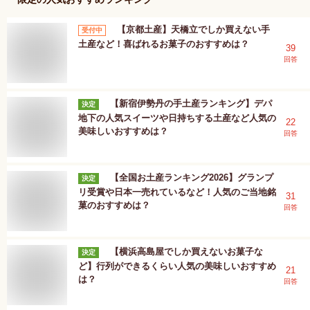
【京都土産】天橋立でしか買えない手
受付中
土産など！喜ばれるお菓子のおすすめは？
39
回答
【新宿伊勢丹の手土産ランキング】デパ
決定
地下の人気スイーツや日持ちする土産など人気の
22
美味しいおすすめは？
回答
【全国お土産ランキング2026】グランプ
決定
リ受賞や日本一売れているなど！人気のご当地銘
31
菓のおすすめは？
回答
【横浜高島屋でしか買えないお菓子な
決定
ど】行列ができるくらい人気の美味しいおすすめ
21
は？
回答