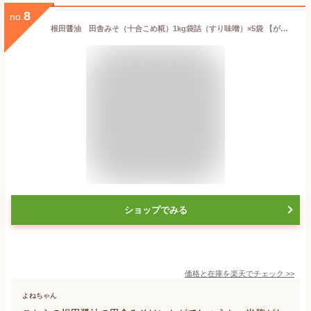
8
no.
根田醤油 田舎みそ（十合こめ糀）1kg袋詰（すり味噌）×5袋 【がんばろう！福島】
ショップでみる
価格と在庫を
楽天
でチェック
>>
よねちゃん