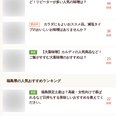
ど！リピーターが多い人気の味噌は？
44
回答
カラダにもよいおススメ品。減塩タイ
受付中
プのおいしいお味噌はありませんか？
39
回答
【大葉味噌】カルディの人気商品など！
決定
ご飯がすすむ大葉味噌のおすすめは？
23
回答
福島県
の人気おすすめランキング
福島限定土産は？高級・女性向けで喜ば
決定
れるなど日持ちする美味しいおすすめを教えてく
22
ださい。
回答