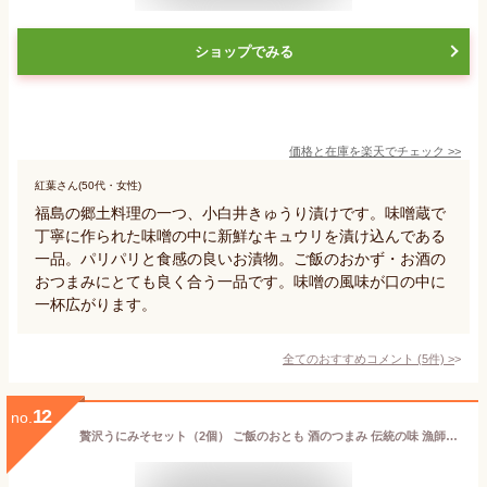
ショップでみる
価格と在庫を
楽天
でチェック
>>
紅葉さん(50代・女性)
福島の郷土料理の一つ、小白井きゅうり漬けです。味噌蔵で
丁寧に作られた味噌の中に新鮮なキュウリを漬け込んである
一品。パリパリと食感の良いお漬物。ご飯のおかず・お酒の
おつまみにとても良く合う一品です。味噌の風味が口の中に
一杯広がります。
全てのおすすめコメント
(
5
件)
>
12
no.
贅沢うにみそセット（2個） ご飯のおとも 酒のつまみ 伝統の味 漁師料理 福島県 西野屋食品