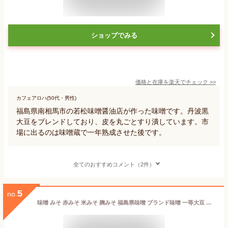
ショップでみる
価格と在庫を
楽天
でチェック
>>
カフェアロハ(50代・男性)
福島県南相馬市の若松味噌醤油店が作った味噌です。丹波黒
大豆をブレンドしており、皮を丸ごとすり潰しています。市
場に出るのは味噌蔵で一年熟成させた後です。
全てのおすすめコメント（2件）
5
no.
味噌 みそ 赤みそ 米みそ 麹みそ 福島県味噌 ブランド味噌 一等大豆 国産大豆 米こうじ 糀和田屋 無添加 板糀 麹和田屋 和田屋 本宮 国産大豆100% 国産大豆 国産 上白米 上質 ブランド 受賞 認証 国内産 麹 糀 国産米100%使用 福島県ブランド認証産品 糀和田屋の味噌 750g