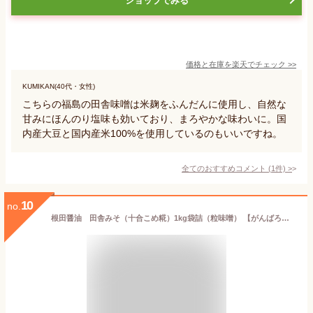
ショップでみる
価格と在庫を
楽天
でチェック
>>
KUMIKAN(40代・女性)
こちらの福島の田舎味噌は米麹をふんだんに使用し、自然な
甘みにほんのり塩味も効いており、まろやかな味わいに。国
内産大豆と国内産米100%を使用しているのもいいですね。
全てのおすすめコメント
(
1
件)
>
10
no.
根田醤油 田舎みそ（十合こめ糀）1kg袋詰（粒味噌） 【がんばろう！福島】