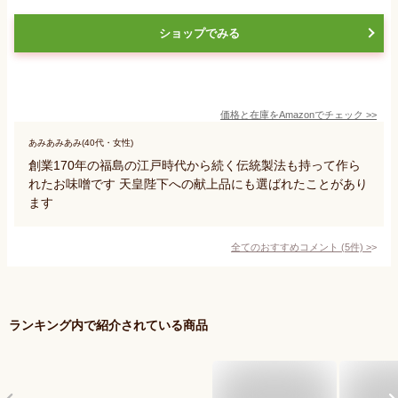
ショップでみる
価格と在庫を
Amazon
でチェック
>>
あみあみあみ(40代・女性)
創業170年の福島の江戸時代から続く伝統製法も持って作ら
れたお味噌です 天皇陛下への献上品にも選ばれたことがあり
ます
全てのおすすめコメント
(
5
件)
>
ランキング内で紹介されている商品