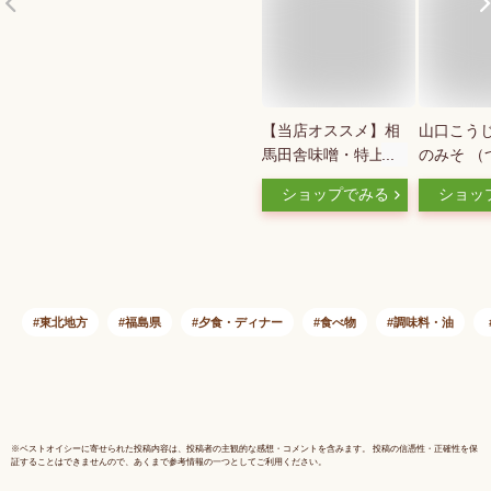
【当店オススメ】相
山口こうじ
馬田舎味噌・特上
のみそ （
（中甘) 1Kg袋詰
2個セット 
ショップでみる
ショッ
め 量り売り 【味
蔵食品
噌/みそ/ミソ/赤みそ/
中甘/国産大豆/国産
米/長期熟成/福島/美
味しい/おいしい/味
噌汁/みそ汁/とけや
東北地方
福島県
夕食・ディナー
食べ物
調味料・油
すい/溶けやすい/お
すすめ/安心/安全/無
添加/自然/産地直送/
送料別/同梱可】
※
ベストオイシー
に寄せられた投稿内容は、投稿者の主観的な感想・コメントを含みます。 投稿の信憑性・正確性を保
証することはできませんので、あくまで参考情報の一つとしてご利用ください。