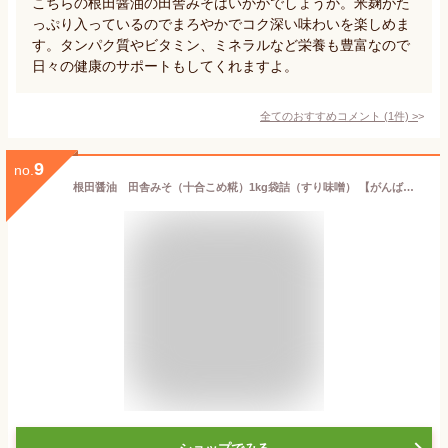
こちらの根田醤油の田舎みそはいかがでしょうか。米麹がた
っぷり入っているのでまろやかでコク深い味わいを楽しめま
す。タンパク質やビタミン、ミネラルなど栄養も豊富なので
日々の健康のサポートもしてくれますよ。
全てのおすすめコメント
(
1
件)
>
9
no.
根田醤油 田舎みそ（十合こめ糀）1kg袋詰（すり味噌） 【がんばろう！福島】