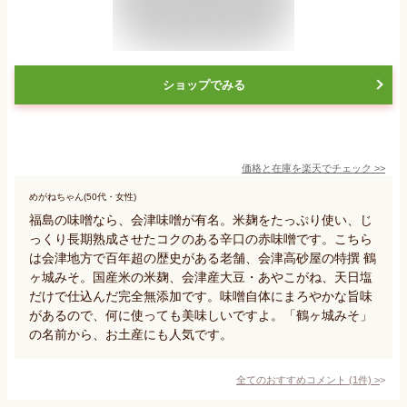
ショップでみる
価格と在庫を
楽天
でチェック
>>
めがねちゃん(50代・女性)
福島の味噌なら、会津味噌が有名。米麹をたっぷり使い、じ
っくり長期熟成させたコクのある辛口の赤味噌です。こちら
は会津地方で百年超の歴史がある老舗、会津高砂屋の特撰 鶴
ヶ城みそ。国産米の米麹、会津産大豆・あやこがね、天日塩
だけで仕込んだ完全無添加です。味噌自体にまろやかな旨味
があるので、何に使っても美味しいですよ。「鶴ヶ城みそ」
の名前から、お土産にも人気です。
全てのおすすめコメント
(
1
件)
>