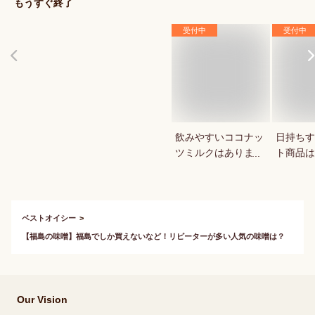
もうすぐ終了
受付中
受付中
飲みやすいココナッ
日持ちす
ツミルクはあります
ト商品は
か？
か？
ベストオイシー
【福島の味噌】福島でしか買えないなど！リピーターが多い人気の味噌は？
Our Vision