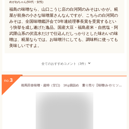
めがねちゃん(50代・女性)
福島の味噌なら、山口こうじ店の白河関のみそはいかが。糀
屋が前身の小さな味噌屋さんなんですが、こちらの白河関の
みそは、全国味噌鑑評会で3年連続理事長賞を受賞するとい
う快挙を成し遂げた逸品。国産大豆・福島産米・自然塩・阿
武隈山系の伏流水だけで仕込んだしっかりとした味わいの味
噌は、糀屋ならでは。お味噌汁にしても、調味料に使っても
美味しいですよ。
全てのおすすめコメント（3件）
3
no.
相馬田舎味噌・超特（甘口) 1Kg袋詰め 量り売り【味噌/みそ/ミソ/赤みそ/甘口/国産大豆/国産米/長期熟成/福島/美味しい/おいしい/味噌汁/みそ汁/とけやすい/溶けやすい/おすすめ/安心/安全/無添加/自然/産地直送/美味しい味噌汁/送料別/同梱可】