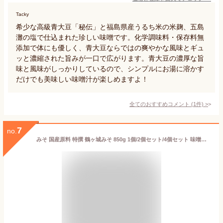
Tacky
希少な高級青大豆「秘伝」と福島県産うるち米の米麹、五島
灘の塩で仕込まれた珍しい味噌です。化学調味料・保存料無
添加で体にも優しく、青大豆ならではの爽やかな風味とギュ
ッと濃縮された旨みが一口で広がります。青大豆の濃厚な旨
味と風味がしっかりしているので、シンプルにお湯に溶かす
だけでも美味しい味噌汁が楽しめますよ！
全てのおすすめコメント
(
1
件)
>
7
no.
みそ 国産原料 特撰 鶴ヶ城みそ 850g 1個/2個セット/4個セット 味噌汁が止まらない 美味しい 味噌汁 芳醇 甘露 米麹 粒みそ 味噌おにぎり 豚汁 焼きおにぎり みそきゅうり