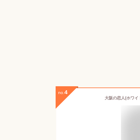
4
no.
大阪の恋人(ホワイ