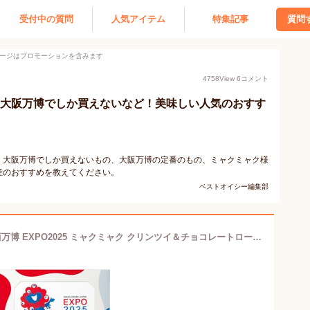
受付中の質問
人気アイテム
特集記事
質問
ージはプロモーションを含みます
4758
View
6
コメント
5】大阪万博でしか買えないなど！美味しい人気のおすす
。大阪万博でしか買えないもの、大阪万博の定番のもの、ミャクミャク様
産のおすすめを教えてください。
ベストオイシー編集部
御礼 卒業 入園 入学 ギフト 大阪・関西万博 EXPO2025 ミャクミャク クリンツイ＆チョコレートロールクッキー