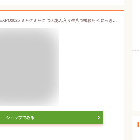
母の日 手土産 ギフト 大阪・関西万博 EXPO2025 ミャクミャク つぶあん入り生八つ橋おたべ にっき抹茶 8個入 個装
ショップでみる