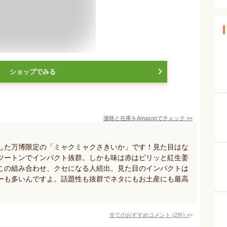
ショップでみる
価格と在庫を
Amazon
でチェック
>>
リした万博限定の「ミャクミャクさきいか」です！見た目はな
ツートンでインパクト抜群。しかも味は赤はピリッと紅生姜
この組み合わせ、クセになる人続出。見た目のインパクトは
ーも多いんですよ。話題性も抜群でネタにもお土産にも最高
全てのおすすめコメント
(
2
件)
>