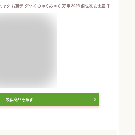
【食いしん坊祭クーポン対象】ミャクミャク お菓子 グッズ みゃくみゃく 万博 2025 個包装 お土産 手土産 缶 プチギフト【季節限定】HPG-12MK Expo2025ミャクミャク プティ・ガトー・アソルティ10個入 ※お届けは10/14まで
類似商品を探す