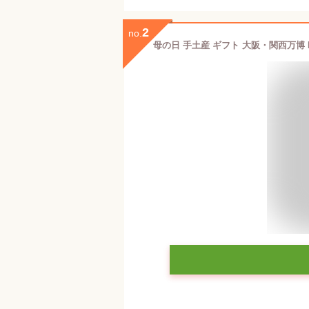
2
no.