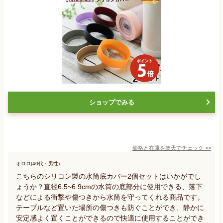
ショップでみる
価格と在庫を
楽天
でチェック
>>
オロロ(40代・男性)
こちらのシリコン製の水筒底カバー2個セットはいかがでし
ょうか？直径6.5~6.9cmの水筒の底部分に使用できる、落下
などによる衝撃や傷つきから水筒を守ってくれる商品です。
テーブルなど置いた場所の傷つきも防ぐことができ、静かに
安定感よく置くことができるので快適に使用することができ