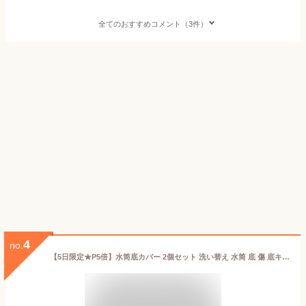
全てのおすすめコメント（3件）
4
no.
【5日限定★P5倍】水筒底カバー 2個セット 洗い替え 水筒 底 傷 底キャップ 底カバー ボトルカバー 耐熱性 滑り止め シリコン カバー ソフトカバー ボトル底 魔法瓶 6.5cm 子供 キズ対策 幼稚園 小学生 中学生 傷防止 シリコーン 耐久性 水洗い