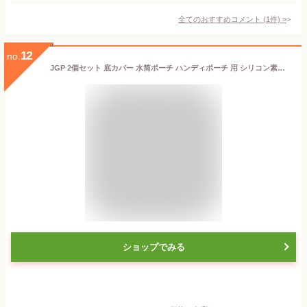
全てのおすすめコメント
(
1
件)
>
12
no.
JGP 2個セット 底カバー 水筒ポーチ ハンディポーチ 用 シリコン素材 jgp-159 (0.8&1L, ブラック)
ショップでみる