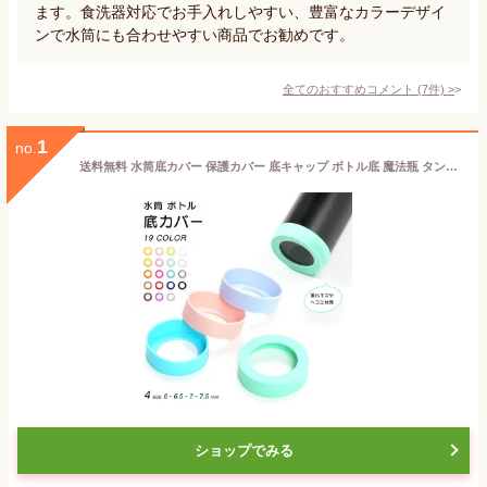
ます。食洗器対応でお手入れしやすい、豊富なカラーデザイ
ンで水筒にも合わせやすい商品でお勧めです。
全てのおすすめコメント
(
7
件)
>
1
no.
送料無料 水筒底カバー 保護カバー 底キャップ ボトル底 魔法瓶 タンブラー 携帯マグ シリコン 断熱 傷防止 滑り止め 6cm 6.5cm 7cm 7.5cm
ショップでみる