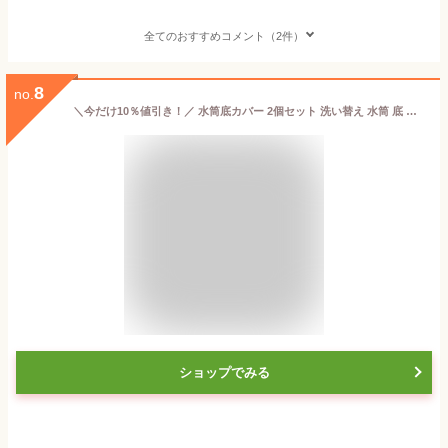
全てのおすすめコメント（2件）
8
no.
＼今だけ10％値引き！／ 水筒底カバー 2個セット 洗い替え 水筒 底 傷 底キャップ ボトルカバー 耐熱性 滑り止め シリコン カバー ソフトカバー ボトル底 魔法瓶 6.5cm 7cm 7.5cm 子供 キッズ 小学生 中学生 夏 傷防止 哺乳瓶 飲料ボトル おすすめ
ショップでみる