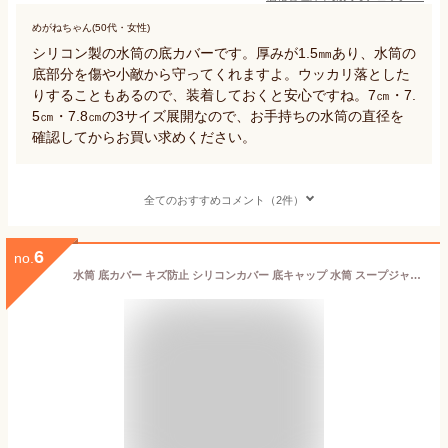
めがねちゃん(50代・女性)
シリコン製の水筒の底カバーです。厚みが1.5㎜あり、水筒の
底部分を傷や小敵から守ってくれますよ。ウッカリ落とした
りすることもあるので、装着しておくと安心ですね。7㎝・7.
5㎝・7.8㎝の3サイズ展開なので、お手持ちの水筒の直径を
確認してからお買い求めください。
全てのおすすめコメント（2件）
6
no.
水筒 底カバー キズ防止 シリコンカバー 底キャップ 水筒 スープジャー タンブラー 2個セット 傷防止 滑り止め 6.5cm 7cm PR-BOTSILI【メール便 送料無料】