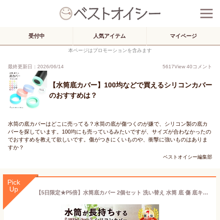
受付中
人気アイテム
マイページ
本ページはプロモーションを含みます
最終更新日：2026/06/14
5617
View
40
コメント
【水筒底カバー】100均などで買えるシリコンカバー
のおすすめは？
水筒の底カバーはどこに売ってる？水筒の底が傷つくのが嫌で、シリコン製の底カ
バーを探しています。100均にも売っているみたいですが、サイズが合わなかったの
でおすすめを教えて欲しいです。傷がつきにくいものや、衝撃に強いものはありま
すか？
ベストオイシー編集部
Pick
Up
【5日限定★P5倍】水筒底カバー 2個セット 洗い替え 水筒 底 傷 底キャップ 底カバー ボトルカバー 耐熱性 滑り止め シリコン カバー ソフトカバー ボトル底 魔法瓶 6.5cm 子供 キズ対策 幼稚園 小学生 中学生 傷防止 シリコーン 耐久性 水洗い