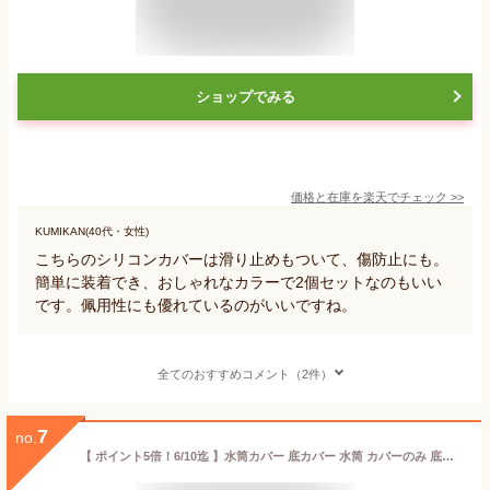
ショップでみる
価格と在庫を
楽天
でチェック
>>
KUMIKAN(40代・女性)
こちらのシリコンカバーは滑り止めもついて、傷防止にも。
簡単に装着でき、おしゃれなカラーで2個セットなのもいい
です。佩用性にも優れているのがいいですね。
全てのおすすめコメント（2件）
7
no.
【 ポイント5倍！6/10迄 】水筒カバー 底カバー 水筒 カバーのみ 底抜け防止 シリコン製 2個セット外れ防止 両面テープ付 0.8L- 1L 用 底径8-9cmの水筒にオススメ