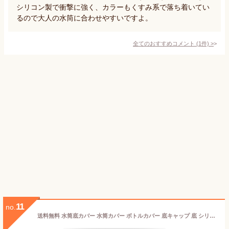
シリコン製で衝撃に強く、カラーもくすみ系で落ち着いてい
るので大人の水筒に合わせやすいですよ。
全てのおすすめコメント
(
1
件)
>
11
no.
送料無料 水筒底カバー 水筒カバー ボトルカバー 底キャップ 底 シリコン カバー 水筒用パーツ 滑り止め 汚れ キズ 傷 防止 予防 保護カバー 単色 シンプル タンブラー マグボトル 傷予防 7.5cm 9cm