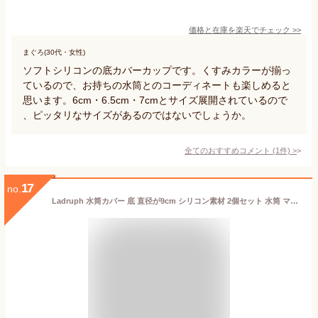
価格と在庫を
楽天
でチェック
>>
まぐろ(30代・女性)
ソフトシリコンの底カバーカップです。くすみカラーが揃っ
ているので、お持ちの水筒とのコーディネートも楽しめると
思います。6cm・6.5cm・7cmとサイズ展開されているので
、ピッタリなサイズがあるのではないでしょうか。
全てのおすすめコメント
(
1
件)
>
17
no.
Ladruph 水筒カバー 底 直径が9cm シリコン素材 2個セット 水筒 マグボトル 補強 水筒ポーチ 破損 修復 ペットボトル カバー 底抜け 予防 カバー用 ハンディポーチ 用 底 耐摩耗 (パープル)