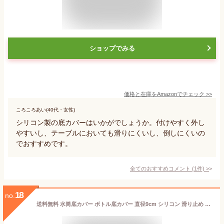
ショップでみる
価格と在庫を
Amazon
でチェック
>>
ころころあい(40代・女性)
シリコン製の底カバーはいかがでしょうか。付けやすく外し
やすいし、テーブルにおいても滑りにくいし、倒しにくいの
でおすすめです。
全てのおすすめコメント
(
1
件)
>
18
no.
送料無料 水筒底カバー ボトル底カバー 直径9cm シリコン 滑り止め 滑りにくい 傷防止 魔法瓶 マイボトル タンブラー ソフト 柔らかい 無地 シンプル カラバリ豊富