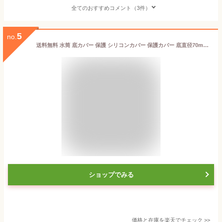
全てのおすすめコメント（3件）
5
no.
送料無料 水筒 底カバー 保護 シリコンカバー 保護カバー 底直径70mm 75mm 78mm ボトル底カバー 耐熱性 ソフト 滑りにくい 傷防止 水筒カバー 衝撃から守る などに対応 子供
ショップでみる
価格と在庫を
楽天
でチェック
>>