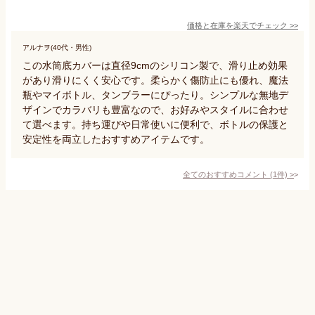
価格と在庫を
楽天
でチェック
>>
アルナヲ(40代・男性)
この水筒底カバーは直径9cmのシリコン製で、滑り止め効果
があり滑りにくく安心です。柔らかく傷防止にも優れ、魔法
瓶やマイボトル、タンブラーにぴったり。シンプルな無地デ
ザインでカラバリも豊富なので、お好みやスタイルに合わせ
て選べます。持ち運びや日常使いに便利で、ボトルの保護と
安定性を両立したおすすめアイテムです。
全てのおすすめコメント
(
1
件)
>