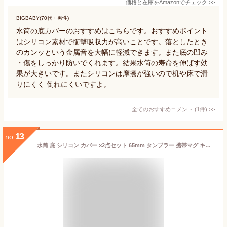
価格と在庫を
Amazon
でチェック
>>
BIGBABY(70代・男性)
水筒の底カバーのおすすめはこちらです。おすすめポイント
はシリコン素材で衝撃吸収力が高いことです。落としたとき
のカンッという金属音を大幅に軽減できます。また底の凹み
・傷をしっかり防いでくれます。結果水筒の寿命を伸ばす効
果が大きいです。またシリコンは摩擦が強いので机や床で滑
りにくく 倒れにくいですよ。
全てのおすすめコメント
(
1
件)
>
13
no.
水筒 底 シリコン カバー ×2点セット 65mm タンブラー 携帯マグ キャップ 保護カバー 静音 傷防止 滑り止め 5色 ルージュレッド パステルパープル アボカドグリーン クリア ライトブルー 6.5cm