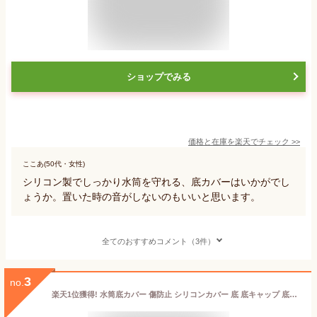
ショップでみる
価格と在庫を
楽天
でチェック
>>
ここあ(50代・女性)
シリコン製でしっかり水筒を守れる、底カバーはいかがでし
ょうか。置いた時の音がしないのもいいと思います。
全てのおすすめコメント（3件）
3
no.
楽天1位獲得! 水筒底カバー 傷防止 シリコンカバー 底 底キャップ 底カバー ボトル底 保護カバー サーモス 水筒用 魔法瓶 タンブラー 滑り止め 底補強 底抜け 65mm 70mm 75mm 80mm 85mm キズ防止 ボトルカバー 底 補強 子供 キッズ 学生【TKG】●3点購入で1点おまけ！●