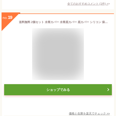
全てのおすすめコメント
(
1
件)
>
19
no.
送料無料 2個セット 水筒カバー 水筒底カバー 底カバー シリコン 保護カバー 滑り止め 傷防止 ボトル底 魔法瓶 タンブラー 携帯マグ シンプル 底キャップ カラフル おしゃれ
ショップでみる
価格と在庫を
楽天
でチェック
>>