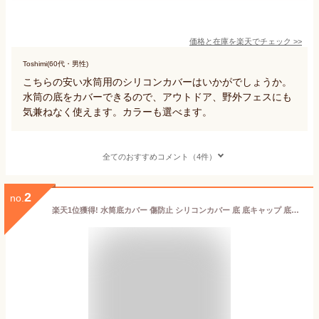
価格と在庫を
楽天
でチェック
>>
Toshimi(60代・男性)
こちらの安い水筒用のシリコンカバーはいかがでしょうか。
水筒の底をカバーできるので、アウトドア、野外フェスにも
気兼ねなく使えます。カラーも選べます。
全てのおすすめコメント（4件）
2
no.
楽天1位獲得! 水筒底カバー 傷防止 シリコンカバー 底 底キャップ 底カバー ボトル底 保護カバー サーモス水筒用 魔法瓶 タンブラー 滑り止め 底補強 底抜け 65mm 70mm 75mm 80mm 85mm キズ防止 ボトルカバー 底 補強 子供 キッズ 学生【TKG】●3点購入で1点おまけ！●