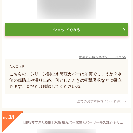
ショップでみる
価格と在庫を
楽天
でチェック
>>
だんごっ鼻
こちらの、シリコン製の水筒底カバーは如何でしょうか？水
筒の傷防止や滑り止め、落としたときの衝撃吸収などに役立
ちます。直径だけ確認してくださいね。
全てのおすすめコメント
(
1
件)
>
14
no.
【現役ママさん監修】水筒 底カバー 水筒カバー サーモス対応 シリコン 2個セット [LICOM] … (800ml・1000ml・1500ml用（直径9cm用）, ブラック)