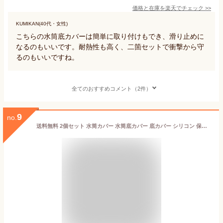
価格と在庫を
楽天
でチェック
>>
KUMIKAN(40代・女性)
こちらの水筒底カバーは簡単に取り付けもでき、滑り止めに
なるのもいいです。耐熱性も高く、二箇セットで衝撃から守
るのもいいですね。
全てのおすすめコメント（2件）
9
no.
送料無料 2個セット 水筒カバー 水筒底カバー 底カバー シリコン 保護カバー 滑り止め 傷防止 ボトル底 魔法瓶 タンブラー 携帯マグ シンプル 底キャップ カラフル おしゃれ