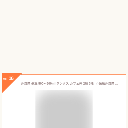
16
no.
弁当箱 保温 500～800ml ランタス カフェ丼 2段 3段 （ 保温弁当箱 保冷 お弁当箱 丼 食洗機対応 レンジ対応 食洗機OK レンジOK ランチボックス 弁当 丼ぶり 丼弁当箱 真空断熱構造 ステンレス 保温ランチボックス ）