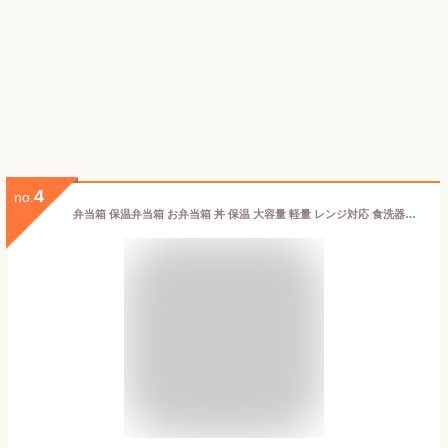
4
no.
弁当箱 保温弁当箱 お弁当箱 丼 保温 大容量 軽量 レンジ対応 食洗器対応 冷蔵 抗菌 2段 ランチボックス ランチジャー 女子 男子 女性 男性 おしゃれ 入園入学 新生活 【 アスベル ASVEL カフェ丼 保温弁当箱 HLB-CD800 】