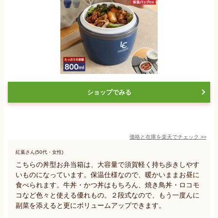
ショップでみる
価格と在庫を
楽天
でチェック
>>
紅葉さん(50代・女性)
こちらの丼型お弁当箱は、大容量で須賀軽く持ち歩きしやす
いものになっています。保温仕様なので、暖かいままお昼に
食べられます。牛丼・かつ丼はもちろん、焼き鳥丼・ロコモ
コなど色々と使える優れもの。２段式なので、もう一度んに
副菜を添えると更にボリュームアップできます。