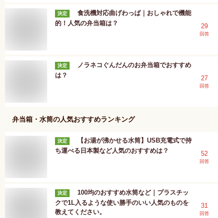
食洗機対応曲げわっぱ｜おしゃれで機能
決定
的！人気の弁当箱は？
29
回答
ノラネコぐんだんのお弁当箱でおすすめ
決定
は？
27
回答
弁当箱・水筒
の人気おすすめランキング
【お湯が沸かせる水筒】USB充電式で持
決定
ち運べる日本製など人気のおすすめは？
52
回答
100均のおすすめ水筒など｜プラスチッ
決定
クで1L入るような使い勝手のいい人気のものを
31
教えてください。
回答