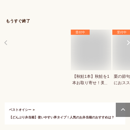
品など！コスパが良
ンで買え
い冷凍野菜は？
だに優し
は？
もうすぐ終了
受付中
受付中
【秋鮭1本】秋鮭を1
栗の節句
本お取り寄せ！美味
におスス
しい人気の秋鮭のお
ご飯の素
すすめは？
ベストオイシー
【どんぶり弁当箱】使いやすい丼タイプ！人気のお弁当箱のおすすめは？