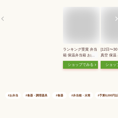
ランキング受賞 弁当
[12日〜30
箱 保温弁当箱 お弁
真空 保温
当箱 丼 保温 大容量
容量 800
ショップでみる
ショッ
軽量 レンジ対応 食
型 丼ぶり
洗器対応 冷蔵 抗菌 2
ランチジャ
段 ランチボックス
スケータ
ランチジャー 女子
stlbd8
男子 女性 男性 おし
チボックス
ゃれ 入園入学 新生
保温ジャー
お弁当
食器・調理器具
食器
弁当箱・水筒
予算8,000円
活 【 アスベル
スランチ
ASVEL カフェ丼 保
0】
温弁当箱 HLB-