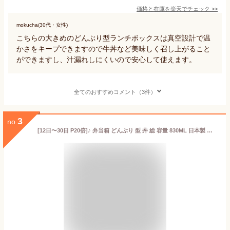
価格と在庫を
楽天
でチェック
>>
mokucha(30代・女性)
こちらの大きめのどんぶり型ランチボックスは真空設計で温
かさをキープできますので牛丼など美味しく召し上がること
ができますし、汁漏れしにくいので安心して使えます。
全てのおすすめコメント（3件）
3
no.
[12日〜30日 P20倍]♪ 弁当箱 どんぶり 型 丼 総 容量 830ML 日本製 ランチボックス お弁当箱 お弁当 弁当 スケーター PDN9【二段 おしゃれ 丼ランチ 大人 ランチ ボックス オフィス 通勤0】