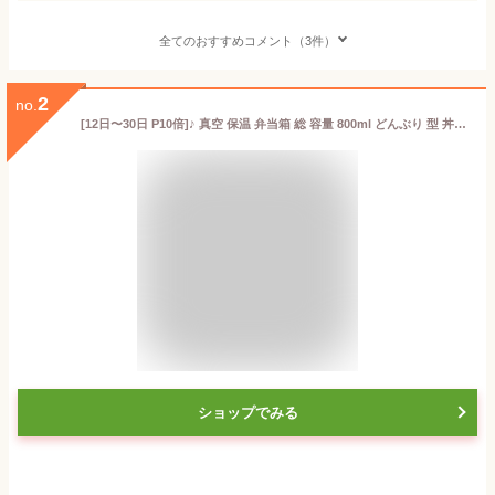
全てのおすすめコメント（3件）
2
no.
[12日〜30日 P10倍]♪ 真空 保温 弁当箱 総 容量 800ml どんぶり 型 丼ぶり 丼 タイプ ランチジャー 保冷 スケーター stlbd8ag【真空ランチボックス 大きめ 保温ジャー ステンレスランチボックス0】
ショップでみる