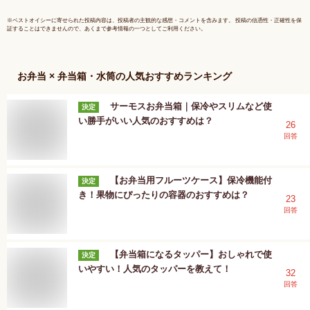
CD800 保温バッグ
セット 】
※
ベストオイシー
に寄せられた投稿内容は、投稿者の主観的な感想・コメントを含みます。 投稿の信憑性・正確性を保
証することはできませんので、あくまで参考情報の一つとしてご利用ください。
お弁当 × 弁当箱・水筒
の人気おすすめランキング
サーモスお弁当箱｜保冷やスリムなど使
決定
い勝手がいい人気のおすすめは？
26
回答
【お弁当用フルーツケース】保冷機能付
決定
き！果物にぴったりの容器のおすすめは？
23
回答
【弁当箱になるタッパー】おしゃれで使
決定
いやすい！人気のタッパーを教えて！
32
回答