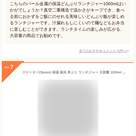
こちらのパール金属の保温どんぶりランチジャー1060mlはい
かがでしょうか？真空二重構造で温かさがキープでき、食べ
る前におかずをご飯にのせれる美味しいどんぶり飯が楽しめ
るランチジャーです。汁漏れもしにくいので麺などもお弁当
に楽しむことができます。ランチタイムの楽しみが広がる、
大容量の商品でお勧めです。
全てのおすすめコメント
(
1
件)
>
7
no.
スケーター(Skater) 保温 保冷 丼ぶり ランチジャー 大容量 1250ml 折りたたみハンドル付 抗菌 スパイダーマン 男の子 LDNO13AG