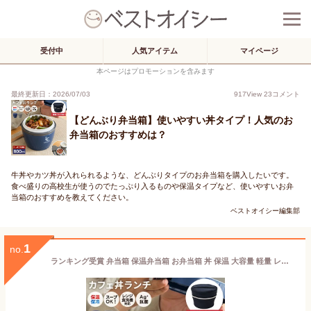
受付中
人気アイテム
マイページ
本ページはプロモーションを含みます
最終更新日：2026/07/03
917
View
23
コメント
【どんぶり弁当箱】使いやすい丼タイプ！人気のお
弁当箱のおすすめは？
牛丼やカツ丼が入れられるような、どんぶりタイプのお弁当箱を購入したいです。
食べ盛りの高校生が使うのでたっぷり入るものや保温タイプなど、使いやすいお弁
当箱のおすすめを教えてください。
ベストオイシー編集部
1
no.
ランキング受賞 弁当箱 保温弁当箱 お弁当箱 丼 保温 大容量 軽量 レンジ対応 食洗器対応 冷蔵 抗菌 2段 ランチボックス ランチジャー 女子 男子 女性 男性 おしゃれ 入園入学 新生活 【 アスベル ASVEL カフェ丼 保温弁当箱 HLB-CD800 保温バッグ セット 】