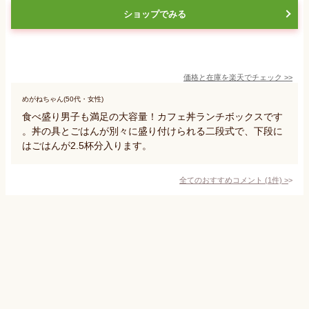
ショップでみる
価格と在庫を
楽天
でチェック
>>
めがねちゃん(50代・女性)
食べ盛り男子も満足の大容量！カフェ丼ランチボックスです
。丼の具とごはんが別々に盛り付けられる二段式で、下段に
はごはんが2.5杯分入ります。
全てのおすすめコメント
(
1
件)
>