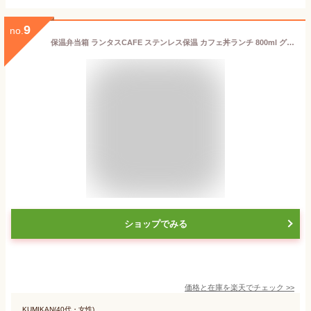
9
no.
保温弁当箱 ランタスCAFE ステンレス保温 カフェ丼ランチ 800ml グレー HLB-CD800 ｜ 丼 ランチボックス ドンブリ型 弁当箱 保温 あたたかい どんぶり パスタ カレー 冷やし中華
ショップでみる
価格と在庫を
楽天
でチェック
>>
KUMIKAN(40代・女性)