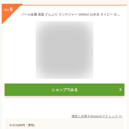
6
no.
パール金属 保温 どんぶり ランチジャー 1060ml お弁当 ネイビー ホームレーベル HB-4743
ショップでみる
価格と在庫を
Amazon
でチェック
>>
オロロ(40代・男性)