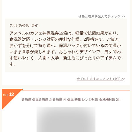
価格と在庫を
楽天
でチェック
>>
アルナヲ(40代・男性)
アスベルのカフェ丼保温弁当箱は、軽量で抗菌効果があり、
食洗器対応・レンジ対応の便利な仕様。2段構造で、ご飯と
おかずを分けて持ち運べ、保温バッグが付いているので温か
いまま食事が楽しめます。おしゃれなデザインで、男女問わ
ず使いやすく、入園・入学、新生活にぴったりのアイテムで
す。
全てのおすすめコメント
(
1
件)
>
12
no.
弁当箱 保温弁当箱 お弁当箱 丼 保温 軽量 レンジ対応 食洗機対応 冷蔵 抗菌 2段 ランチボックス ランチジャー 女子 男子 女性 男性 おしゃれ 入園入学 新生活 【 アスベル ASVEL カフェ丼 保温弁当箱 HLB-CD620 】