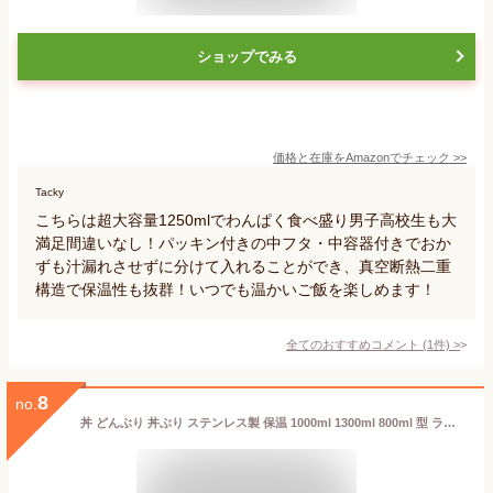
ショップでみる
価格と在庫を
Amazon
でチェック
>>
Tacky
こちらは超大容量1250mlでわんぱく食べ盛り男子高校生も大
満足間違いなし！パッキン付きの中フタ・中容器付きでおか
ずも汁漏れさせずに分けて入れることができ、真空断熱二重
構造で保温性も抜群！いつでも温かいご飯を楽しめます！
全てのおすすめコメント
(
1
件)
>
8
no.
丼 どんぶり 丼ぶり ステンレス製 保温 1000ml 1300ml 800ml 型 ランチジャー 弁当箱 タイプ ランチボックス 大きめ 真空 2段