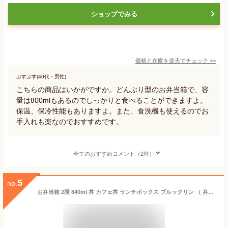
ショップでみる
価格と在庫を
楽天
でチェック
>>
ぷすぷす(40代・男性)
こちらの商品はいかがですか。どんぶり型のお弁当箱で、容
量は800mlもあるのでしっかりと食べることができますよ。
保温、保冷性能もありますよ。また、食洗機も使えるのでお
手入れも楽なのでおすすめです。
全てのおすすめコメント（2件）
5
no.
お弁当箱 2段 840ml 丼 カフェ丼 ランチボックス ブルックリン （ 弁当箱 どんぶり型 ランチジャー レンジ対応 食洗機対応 大容量 男子 レンジOK 食洗機OK 丼ぶり お弁当 弁当 二段 男性 ）