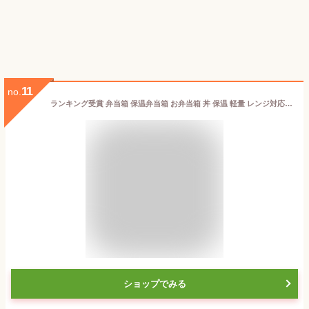
11
no.
ランキング受賞 弁当箱 保温弁当箱 お弁当箱 丼 保温 軽量 レンジ対応 食洗器対応 冷蔵 抗菌 2段 ランチボックス ランチジャー 女子 男子 女性 男性 おしゃれ 入園入学 新生活 【 アスベル ASVEL カフェ丼 保温弁当箱 HLB-CD620 保温バッグ コンビセット 】
ショップでみる