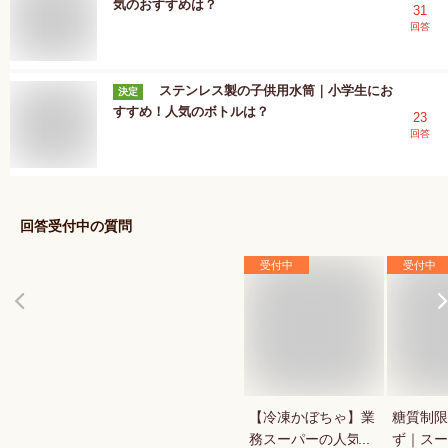
気のおすすめは？
31
回答
ステンレス製の子供用水筒｜小学生にお
決定
すすめ！人気のボトルは？
23
回答
回答受付中の質問
受付中
受付中
【冷凍かぼちゃ】業
糖質制限
務スーパーの人気商
ず｜スー