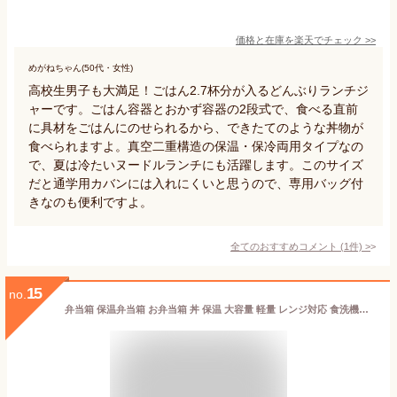
価格と在庫を
楽天
でチェック
>>
めがねちゃん(50代・女性)
高校生男子も大満足！ごはん2.7杯分が入るどんぶりランチジ
ャーです。ごはん容器とおかず容器の2段式で、食べる直前
に具材をごはんにのせられるから、できたてのような丼物が
食べられますよ。真空二重構造の保温・保冷両用タイプなの
で、夏は冷たいヌードルランチにも活躍します。このサイズ
だと通学用カバンには入れにくいと思うので、専用バッグ付
きなのも便利ですよ。
全てのおすすめコメント
(
1
件)
>
15
no.
弁当箱 保温弁当箱 お弁当箱 丼 保温 大容量 軽量 レンジ対応 食洗機対応 冷蔵 抗菌 2段 ランチボックス ランチジャー 女子 男子 女性 男性 おしゃれ 入園入学 新生活 箸 スプーン たっぷり 【 アスベル ASVEL カフェ丼 保温弁当箱 HLB-CD800 保温バッグ コンビセット 】