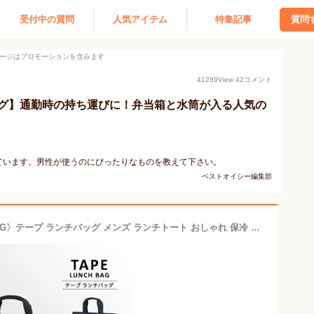
受付中の質問
人気アイテム
特集記事
質問
ージはプロモーションを含みます
41289
View
42
コメント
グ】通勤時の持ち運びに！弁当箱と水筒が入る人気の
ています。男性が使うのにぴったりなものを教えて下さい。
ベストオイシー編集部
保冷 ランチバッグ〈TAPE LUNCH BAG〉テープ ランチバッグ メンズ ランチトート おしゃれ 保冷 レディース ミニトート ミニトートバック 保冷ランチバッグ 保温 お弁当箱 キッズ お弁当袋 お弁当 ランチ 遠足 行楽 ピクニック 男の子 女の子 通勤 通学 塾