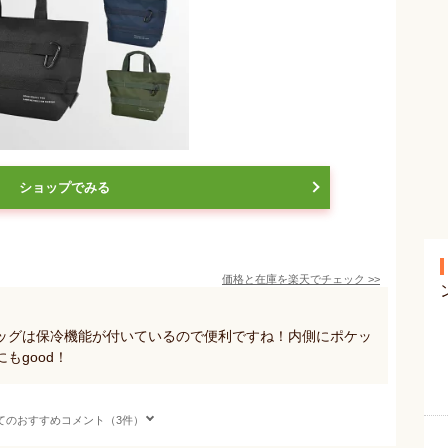
ショップでみる
価格と在庫を
楽天
でチェック
>>
ッグは保冷機能が付いているので便利ですね！内側にポケッ
もgood！
てのおすすめコメント（3件）