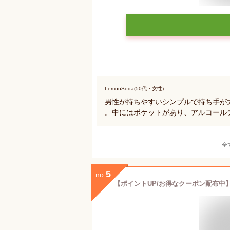
LemonSoda(50代・女性)
男性が持ちやすいシンプルで持ち手が
。中にはポケットがあり、アルコール
全
5
no.