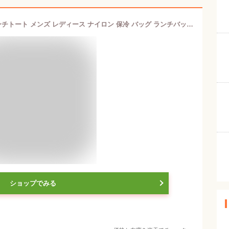
サブヒロモリ ヴィタリー スクエアランチトート メンズ レディース ナイロン 保冷 バッグ ランチバッグ 保冷・保温 ランチトート トートバッグ 無地 シンプル おしゃれ ブラック ネイビー ベージュ
ショップでみる