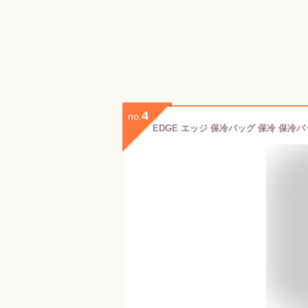
4
no.