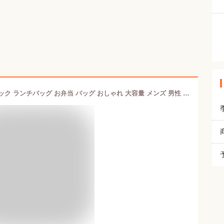
EDGE エッジ 保冷バッグ 保冷 保冷バック ランチバッグ お弁当 バッグ おしゃれ 大容量 メンズ 男性 レディース 行楽 ビジネス [73371]