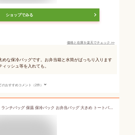
ショップでみる
価格と在庫を
楽天
でチェック
>>
太めな保冷バッグです。お弁当箱と水筒がばっちり入ります
ティッシュ等を入れても。
てのおすすめコメント（2件）
【ポイントUP/お得なクーポン配布中】ランチバッグ 保温 保冷バック お弁当バッグ 大きめ トートバッグ ランチトート 大容量 お弁当袋 お弁当バッグ トートバッグ 手提げ シンプル 巾着 ランチトート 撥水 はっ水無地 サイドポケット付き マチ広め レディース 送料無料