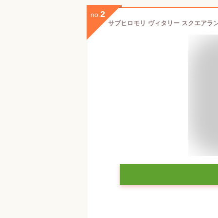
2
no.