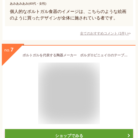
あみあみあみ(40代・女性)
個人的なポルトガル食器のイメージは、こちらのような絵画
のように買ったデザインが全体に施されている者です。
全てのおすすめコメント
(
1
件)
>
7
no.
ポルトガルを代表する陶器メーカー ボルダロピニェイロのテーブルウエア 南欧の豊かなライフスタイルをご家庭に！ 野山に咲く花々を柔らかい彩色で表現したブルーミー ティーカップ クリサンテーモ おしゃれな食器 レンジOK 食洗器OK 入学 お祝い 母の日
ショップでみる