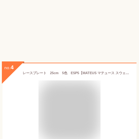
4
no.
レースプレート 25cm 5色 ESP5【MATEUS マテュース スウェーデン ポルトガル製 北欧食器 陶器 輸入洋食器 ハンドメイド レース模様 食洗機可 電子レンジ可 おしゃれ おもてなし パーティー】003