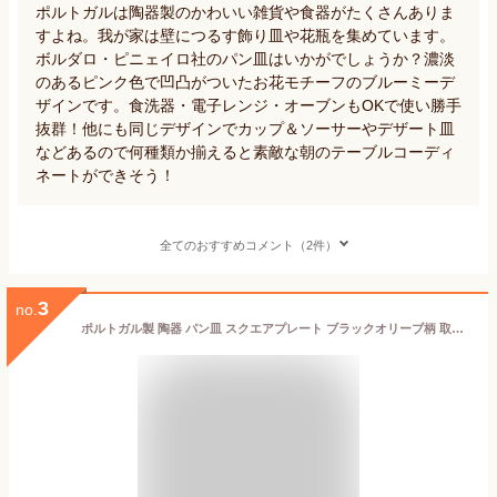
ポルトガルは陶器製のかわいい雑貨や食器がたくさんありま
すよね。我が家は壁につるす飾り皿や花瓶を集めています。
ボルダロ・ピニェイロ社のパン皿はいかがでしょうか？濃淡
のあるピンク色で凹凸がついたお花モチーフのブルーミーデ
ザインです。食洗器・電子レンジ・オーブンもOKで使い勝手
抜群！他にも同じデザインでカップ＆ソーサーやデザート皿
などあるので何種類か揃えると素敵な朝のテーブルコーディ
ネートができそう！
全てのおすすめコメント（2件）
3
no.
ポルトガル製 陶器 パン皿 スクエアプレート ブラックオリーブ柄 取り皿 手描き からし色 小皿 洋食器 15cm角 テーブルウェア 南欧 europe_plum pfa-3g-ov