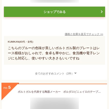
ショップでみる
価格と在庫を
楽天
でチェック
>>
KUMIKAN(40代・女性)
こちらのブルーの色味が美しいポルトガル製のプレートはレ
ース模様がおしゃれで、食卓も華やかに。食洗機や電子レン
ジにも対応し、使いやすい大きさもいいですね
全てのおすすめコメント（2件）
5
no.
ポルトガルを代表する陶器メーカー ボルダロピニェイロのテーブルウエア 南欧の豊かなライフスタイルをご家庭に！ キャベツをリアルにユニークに表現 キャベツ ディナープレート おしゃれなポルトガル食器 レンジOK 食洗器OK 入学 お祝い 母の日