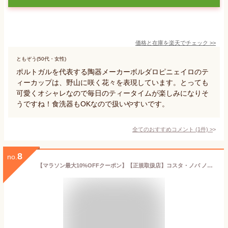
価格と在庫を
楽天
でチェック
>>
ともぞう(50代・女性)
ポルトガルを代表する陶器メーカーボルダロピニェイロのテ
ィーカップは、野山に咲く花々を表現しています。とっても
可愛くオシャレなので毎日のティータイムが楽しみになりそ
うですね！食洗器もOKなので扱いやすいです。
全てのおすすめコメント
(
1
件)
>
8
no.
【マラソン最大10%OFFクーポン】【正規取扱店】コスタ・ノバ ノバ スープ＆パスタプレート グレー NOP251SG COSTA NOVA 正規輸入品 ポルトガル