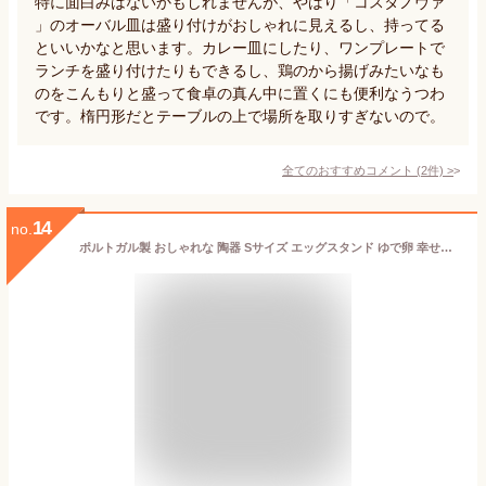
特に面白みはないかもしれませんが、やはり「コスタノヴァ
」のオーバル皿は盛り付けがおしゃれに見えるし、持ってる
といいかなと思います。カレー皿にしたり、ワンプレートで
ランチを盛り付けたりもできるし、鶏のから揚げみたいなも
のをこんもりと盛って食卓の真ん中に置くにも便利なうつわ
です。楕円形だとテーブルの上で場所を取りすぎないので。
全てのおすすめコメント
(
2
件)
>
14
no.
ポルトガル製 おしゃれな 陶器 Sサイズ エッグスタンド ゆで卵 幸せを呼ぶ バルセロスの鶏 【Good Morning! ニワトリ 食器】朝食 ヨーロッパ 手描き エッグカップ たまご立て チキン ルースター パーティー ギフト 酉年 europe_plum pif-612ch