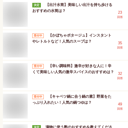
【出汁水筒】美味しい出汁を持ち歩ける
決定
おすすめの水筒は？
23
回答
【かぼちゃポタージュ】インスタント
受付中
やレトルトなど！人気のスープは？
35
回答
【辛い調味料】激辛が好きな人に！辛
受付中
くて美味しい人気の激辛スパイスのおすすめは？
32
回答
【キャベツ鍋に合う鍋の素】野菜をた
受付中
っぷり入れたい！人気の鍋つゆは？
49
回答
漬物に使う酢のおすすめを教えてくださ
決定