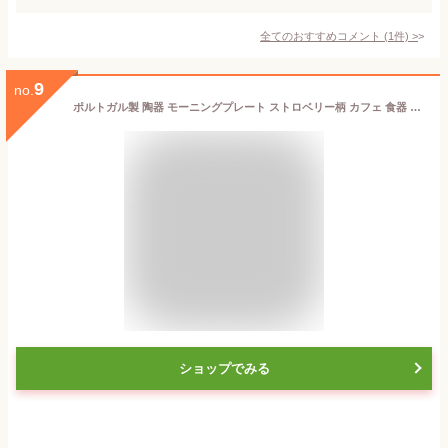
全てのおすすめコメント
(
1
件)
>
9
no.
ポルトガル製 陶器 モーニングプレート ストロベリー柄 カフェ 食器 イエロー ピーナツ型 朝食セット 手描き 手作り 26cmX17cm 洋食器 テーブルウェア 南欧 皿 europe_plum pfa-24a-fs
ショップでみる