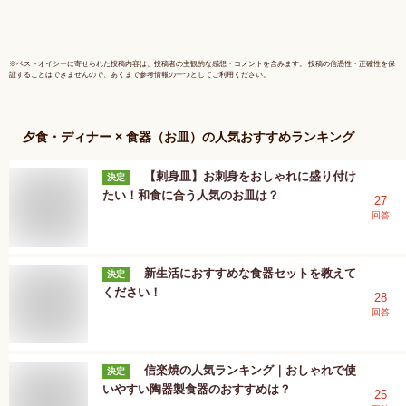
※
ベストオイシー
に寄せられた投稿内容は、投稿者の主観的な感想・コメントを含みます。 投稿の信憑性・正確性を保
証することはできませんので、あくまで参考情報の一つとしてご利用ください。
夕食・ディナー × 食器（お皿）
の人気おすすめランキング
【刺身皿】お刺身をおしゃれに盛り付け
決定
たい！和食に合う人気のお皿は？
27
回答
新生活におすすめな食器セットを教えて
決定
ください！
28
回答
信楽焼の人気ランキング｜おしゃれで使
決定
いやすい陶器製食器のおすすめは？
25