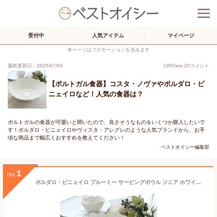
受付中
人気アイテム
マイページ
本ページはプロモーションを含みます
最終更新日：2025/07/04
195
View
20
コメント
【ポルトガル食器】コスタ・ノヴァやボルダロ・ピ
ニェイロなど！人気の食器は？
ポルトガルの食器が可愛いと聞いたので、良さそうなものをいくつか購入したいで
す！ボルダロ・ピニェイロやヴィスタ・アレグレのような人気ブランドから、お手
頃な商品まで幅広くおすすめを教えてください！
ベストオイシー編集部
1
no.
ボルダロ・ピニェイロ ブルーミー サービングボウル ジニア ホワイト ポルトガル食器 新生活