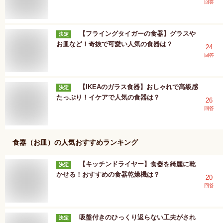
回答
【フライングタイガーの食器】グラスや
決定
お皿など！奇抜で可愛い人気の食器は？
24
回答
【IKEAのガラス食器】おしゃれで高級感
決定
たっぷり！イケアで人気の食器は？
26
回答
食器（お皿）
の人気おすすめランキング
【キッチンドライヤー】食器を綺麗に乾
決定
かせる！おすすめの食器乾燥機は？
20
回答
吸盤付きのひっくり返らない工夫がされ
決定