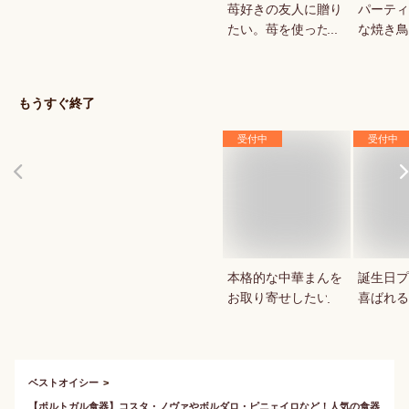
苺好きの友人に贈り
パーティ
たい。苺を使ったお
な焼き鳥
菓子・スイーツを教
していま
えてください。
もうすぐ終了
受付中
受付中
本格的な中華まんを
誕生日プ
お取り寄せしたい
喜ばれる
ーキはあ
ベストオイシー
【ポルトガル食器】コスタ・ノヴァやボルダロ・ピニェイロなど！人気の食器