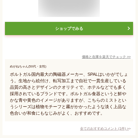
ショップでみる
価格と在庫を
楽天
でチェック
>>
めがねちゃん(50代・女性)
ポルトガル国内最大の陶磁器メーカー、SPALはいかがでしょ
う。生地から絵付け、転写加工まで自社で一貫生産している
品質の高さとデザインのクオリティで、ホテルなどでも多く
採用されているブランドです。ポルトガル食器というと鮮や
かな青や黄色のイメージがありますが、こちらのミストとい
うシリーズは植物モチーフと霧がかかったような淡く上品な
色合いが和食にもなじみがよく、おすすめです。
全てのおすすめコメント
(
1
件)
>