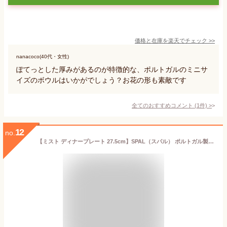
価格と在庫を
楽天
でチェック
>>
nanacoco(40代・女性)
ぽてっとした厚みがあるのが特徴的な、ポルトガルのミニサ
イズのボウルはいかがでしょう？お花の形も素敵です
全てのおすすめコメント
(
1
件)
>
12
no.
【ミスト ディナープレート 27.5cm】SPAL（スパル） ポルトガル製 大人 プレゼント おしゃれ 洋食器 海外食器 ヨーロッパ 高級 エムスタイル M.STYLE【ミヤザキ食器】【Silent-サイレント-】