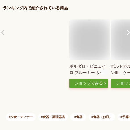
ランキング内で紹介されている商品
ボルダロ・ピニェイ
ポルトガ
ロ ブルーミー サー
ン皿 ケ
ビングボウル ジニア
ダロ・ピ
ショップでみる
ショッ
ホワイト ポルトガル
社 SA
食器 新生活
RAPHA
ー ブレ
トクリサ
ピンク BP
02
夕食・ディナー
食器・調理器具
食器
食器（お皿）
予算8