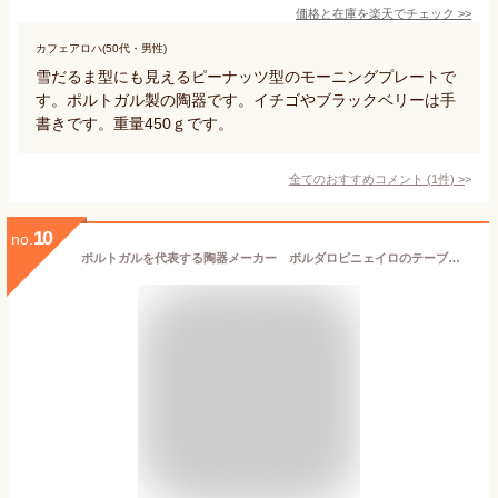
価格と在庫を
楽天
でチェック
>>
カフェアロハ(50代・男性)
雪だるま型にも見えるピーナッツ型のモーニングプレートで
す。ポルトガル製の陶器です。イチゴやブラックベリーは手
書きです。重量450ｇです。
全てのおすすめコメント
(
1
件)
>
10
no.
ポルトガルを代表する陶器メーカー ボルダロピニェイロのテーブルウエア 南欧の豊かなライフスタイルをご家庭に！ 森の木々や草花、動物たちを繊細に表現した バスク ボウル おしゃれなポルトガル食器 レンジOK 食洗器OK 入学 お祝い 母の日