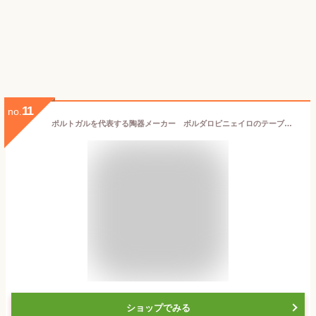
11
no.
ポルトガルを代表する陶器メーカー ボルダロピニェイロのテーブルウエア 南欧の豊かなライフスタイルをご家庭に！ 野山に咲く花々を柔らかい彩色で表現したブルーミー プチボウル アネモネ おしゃれなポルトガル食器 レンジOK 食洗器OK 入学 お祝い 母の日
ショップでみる