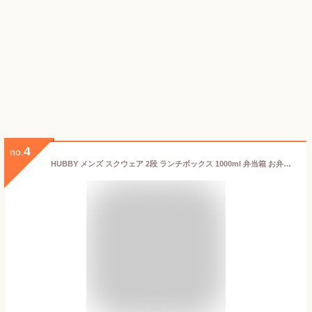
4
no.
HUBBY メンズ スクウェア 2段 ランチボックス 1000ml 弁当箱 お弁当箱 二段 男子 大容量 大盛り 1リットル 1L 1段 一段 食トレ 部活飯 レンジ 食洗機 おしゃれ シンプル 大人 中学生 高校生 社会人 男性 合成漆器 選べるセット 保冷バッグ 箸 TABERUNY ck1000 [46601]