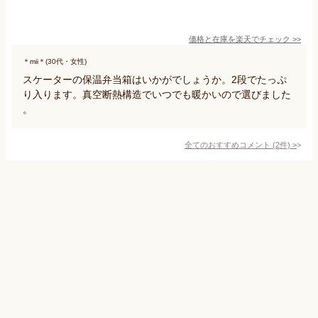
価格と在庫を
楽天
でチェック
>>
＊mii＊(30代・女性)
スケーターの保温弁当箱はいかがでしょうか。2段でたっぷ
り入ります。真空断熱構造でいつでも暖かいので選びました
。
全てのおすすめコメント
(
2
件)
>