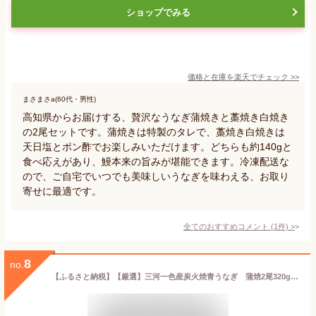
ショップでみる
価格と在庫を
楽天
でチェック
>>
まさまさa(60代・男性)
高知県からお届けする、贅沢なうなぎ蒲焼きと藁焼き白焼き
の2尾セットです。蒲焼きは特製のタレで、藁焼き白焼きは
天日塩とポン酢でお楽しみいただけます。どちらも約140gと
食べ応えがあり、鰻本来の旨みが堪能できます。冷凍配送な
ので、ご自宅でいつでも美味しいうなぎを味わえる、お取り
寄せに最適です。
全てのおすすめコメント
(
1
件)
>
8
no.
【ふるさと納税】【厳選】三河一色産炭火焼青うなぎ 蒲焼2尾320g以上・U045 うなぎ 鰻の蒲焼 蒲焼 青うなぎ 炭火焼き 三河一色産 一色産 国産 愛知県産 個別包装 個包装 真空パック 小分け パック 真空 グルメ お取り寄せ 贈答 贈り物 ギフト おすすめ 愛知県 西尾市