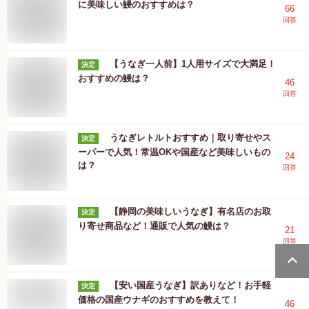
に美味しい鰻のおすすめは？
66
回答
【うなぎ一人前】1人用サイズで大満足！
決定
おすすめの鰻は？
46
回答
うなぎレトルトおすすめ｜取り寄せやス
決定
ーパーで人気！常温OKや国産など美味しいもの
24
は？
回答
【静岡の美味しいうなぎ】有名店のお取
決定
り寄せ商品など！通販で人気の鰻は？
21
回答
【安い国産うなぎ】訳ありなど！お手軽
決定
価格の国産ウナギのおすすめを教えて！
46