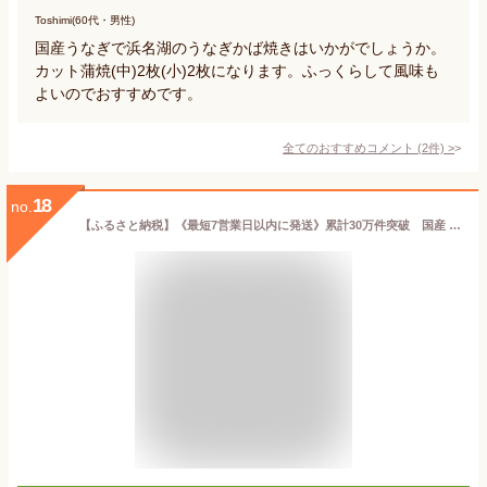
Toshimi(60代・男性)
国産うなぎで浜名湖のうなぎかば焼きはいかがでしょうか。
カット蒲焼(中)2枚(小)2枚になります。ふっくらして風味も
よいのでおすすめです。
全てのおすすめコメント
(
2
件)
>
18
no.
【ふるさと納税】《最短7営業日以内に発送》累計30万件突破 国産 うなぎ 蒲焼 2尾 計400g〜3尾 計600g 選べる配送月 特大 特上 鰻 ウナギ 炭火焼き 宮崎産 鹿児島産 他九州産