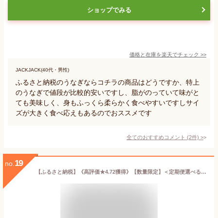
ショップでみる
価格と在庫を
楽天
でチェック
>>
JACKJACK(40代・男性)
ふるさと納税のうなぎならコチラの商品はどうですか、特上
のうなぎで値段が比較的安いですし、脂がのっていて味がと
ても美味しく、身もふっくら柔らかく食べやすいですしサイ
ズが大きく食べ応えもあるのでおススメです
全てのおすすめコメント
(
2
件)
>
19
no.
【ふるさと納税】《高評価★4.72獲得》【数量限定】＜定期便選べる＞東串良町のうなぎ蒲焼(無頭・タレ、山椒付)＜1尾～2尾 / 定期便・2尾×3回＞ ふるさと納税 うなぎ ふるさと ウナギ 鰻 蒲焼き 定期便 国産 九州産 鹿児島県産 人気 ランキング おすすめ 【アクアおおすみ】