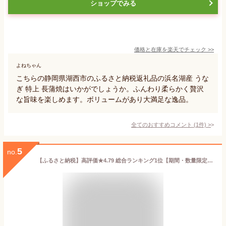
ショップでみる
価格と在庫を
楽天
でチェック
>>
よねちゃん
こちらの静岡県湖西市のふるさと納税返礼品の浜名湖産 うな
ぎ 特上 長蒲焼はいかがでしょうか。ふんわり柔らかく贅沢
な旨味を楽しめます。ボリュームがあり大満足な逸品。
全てのおすすめコメント
(
1
件)
>
5
no.
【ふるさと納税】高評価★4.79 総合ランキング1位【期間・数量限定・丑の日までにお届け】九州産 うなぎ 蒲焼 4尾（計760g以上＆さんしょう、たれ付き）うなぎ蒲焼きざみ1袋付き 鰻 特上 タレ 惣菜 化粧箱 丑の日 人気 冬うなぎ おすすめ 国産 個装《レビューキャンペーン》