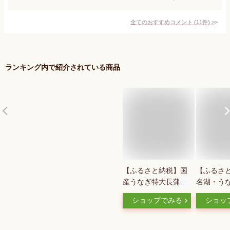
全てのおすすめコメント
(
11
件)
>
ランキング内で紹介されている商品
【ふるさと納税】国
【ふるさ
産うなぎ特大長蒲焼
名湖・う
【2本/3本】_ うなぎ
かの長蒲2
ショップでみる
ショッ
ウナギ 鰻 国産 蒲焼
ふっくら
蒲焼き かばやき 土
うなぎ長
用 丑の日 静岡県 た
360g程度