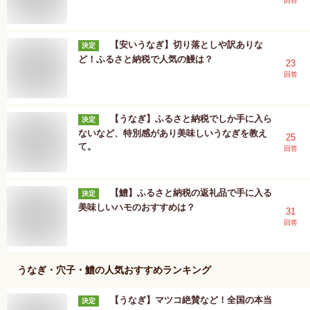
回答
【安いうなぎ】切り落としや訳ありな
決定
ど！ふるさと納税で人気の鰻は？
23
回答
【うなぎ】ふるさと納税でしか手に入ら
決定
ないなど、特別感があり美味しいうなぎを教え
25
て。
回答
【鱧】ふるさと納税の返礼品で手に入る
決定
美味しいハモのおすすめは？
31
回答
うなぎ・穴子・鱧
の人気おすすめランキング
【うなぎ】マツコ絶賛など！全国の本当
決定