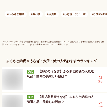
れ 山椒 美味しい 簡
うなぎ か
単調理 レンジ調理
焼き 人気
うな重 ひつまぶし
国産 浜名
ふるさと納税
食べ物
魚貝類
うなぎ・穴子・鱧
予算25,00
産地直送 贈答 ギフ
送 個包装
ト 冷凍 送料無料
答 専門店
【配送不可地域：離
送不可地
島】【G1417629】
【141759
※
ベストオイシー
に寄せられた投稿内容は、投稿者の主観的な感想・コメントを含みます。 投稿の信憑性・正確性を保
証することはできませんので、あくまで参考情報の一つとしてご利用ください。
ふるさと納税 × うなぎ・穴子・鱧
の人気おすすめランキング
【浜松のうなぎ】ふるさと納税の人気返
決定
礼品！静岡の美味しい鰻は？
23
回答
【鹿児島県産うなぎ】ふるさと納税の人
決定
気返礼品！美味しい鰻は？
22