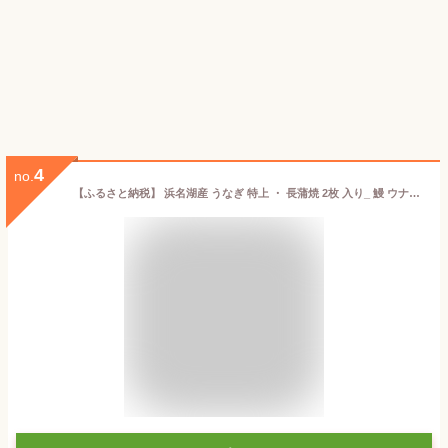
4
no.
【ふるさと納税】 浜名湖産 うなぎ 特上 ・ 長蒲焼 2枚 入り_ 鰻 ウナギ かば焼き 蒲焼き 浜名湖 静岡県 国産 浜名湖うなぎ 惣菜 おかず 魚 ふるさと 湖西市 人気 美味しい 【配送不可地域：離島】【1488541】