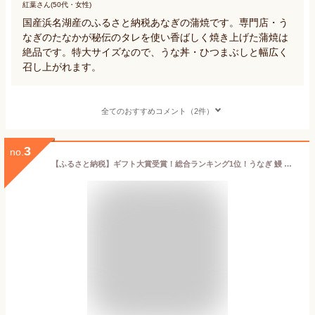
紅葉さん(50代・女性)
国産浜名湖産のふるさと納税あなぎの蒲焼です。専門店・う
なぎのたなかが秘伝のタレを使い香ばしく焼き上げた蒲焼は
絶品です。特大サイズなので、うな丼・ひつまぶしと幅広く
召し上がれます。
全てのおすすめコメント（2件）
3
no.
【ふるさと納税】ギフト大賞受賞！総合ランキング1位！うなぎ 鰻 長蒲焼3~5尾 | ふるさと納税 うなぎ 高級 ウナギ 鰻 訳あり 国産 蒲焼 蒲焼き たれ 鹿児島 大隅 大崎町 ふるさと 人気 送料無料