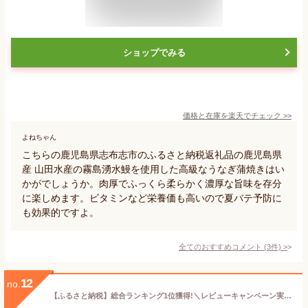
ショップでみる
価格と在庫を
楽天
でチェック
>>
よねちゃん
こちらの鹿児島県志布志市のふるさと納税返礼品の鹿児島県
産 山田水産の霧島湧水鰻を使用した高級なうなぎ蒲焼きはい
かがでしょうか。肉厚でふっくら柔らかく濃厚な旨味を存分
に楽しめます。ビタミンなど栄養価も高いので夏バテ予防に
も効果的ですよ。
全てのおすすめコメント
(
3
件)
>
12
no.
【ふるさと納税】総合ランキング1位獲得!＼レビューキャンペーン実施中／［丑の日までにお届け!! ］特大 うなぎ 鰻楽 国産 蒲焼 4尾 人気 無頭 計760g以上 高評価 おすすめ 冷凍 簡単調理 個包装 鰻 魚介 贈答品 ギフト 贈り物