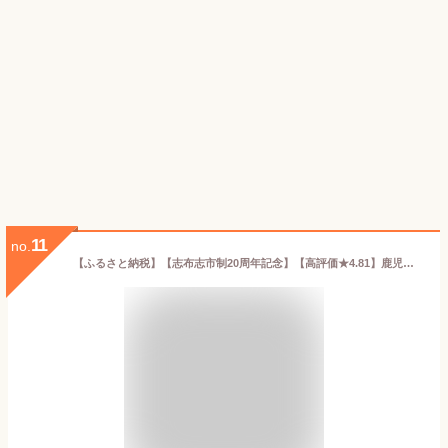
11
no.
【ふるさと納税】【志布志市制20周年記念】【高評価★4.81】鹿児島県産 山田水産の霧島湧水鰻(160g×4尾・計640g) うなぎ 鰻 ウナギ 4尾 国産 九州産 蒲焼き かばやき 冷凍 うな重 ひつまぶし タレ 山椒 ランキング 人気【山田水産】b3-018