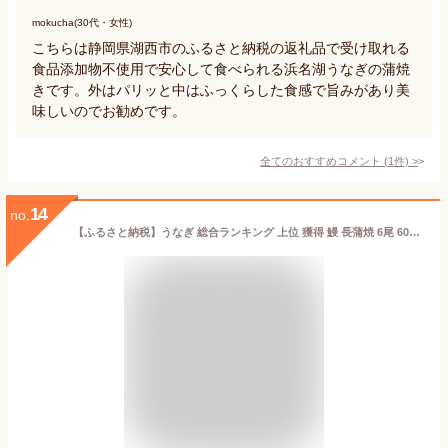
mokucha(30代・女性)
こちらは静岡県湖西市のふるさと納税の返礼品で受け取れる
食品添加物不使用で安心して食べられる浜名湖うなぎの蒲焼
きです。外はパリッと中はふっくらした食感で旨みがあり美
味しいのでお勧めです。
全てのおすすめコメント
(
1
件)
>
14
no.
【ふるさと納税】うなぎ 総合ランキング 上位 獲得 鰻 長蒲焼 6尾 600g | ふるさと納税 うなぎ 高級 ウナギ 鰻 国産 蒲焼 蒲焼き たれ 鹿児島 大隅 大崎町 ふるさと 人気 送料無料