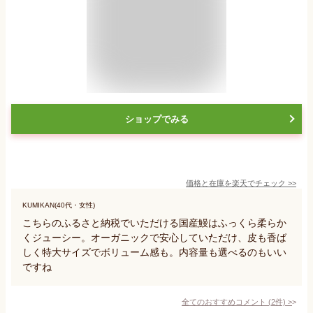
ショップでみる
価格と在庫を
楽天
でチェック
>>
KUMIKAN(40代・女性)
こちらのふるさと納税でいただける国産鰻はふっくら柔らか
くジューシー。オーガニックで安心していただけ、皮も香ば
しく特大サイズでボリューム感も。内容量も選べるのもいい
ですね
全てのおすすめコメント
(
2
件)
>