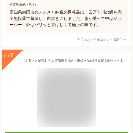
八百万(50代・男性)
高知県南国市のふるさと納税の返礼品は、四万十川の鰻を完
全無投薬で養殖し、白焼きにしました。脂が乗って中はジュ
ーシー、外はパリッと香ばしくて極上の味です。
全てのおすすめコメント
(
2
件)
>
7
no.
【ふるさと納税】うなぎ蒲焼き 1尾 + 藁焼き(白焼き)1尾 2尾セット 1尾約140g タレ付き うなぎ 国産 鰻 ウナギ 蒲焼き かば焼き わら焼き 天日塩付き ポン酢付き おいしい 養殖 お取り寄せ 送料無料 冷凍 配送 送料無料 高知県 ふるさとのうぜい 故郷納税 返礼品 23000円