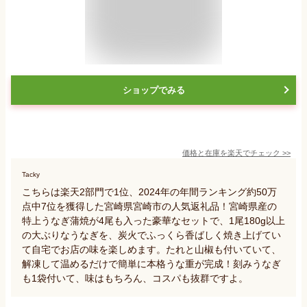
ショップでみる
価格と在庫を
楽天
でチェック
>>
Tacky
こちらは楽天2部門で1位、2024年の年間ランキング約50万
点中7位を獲得した宮崎県宮崎市の人気返礼品！宮崎県産の
特上うなぎ蒲焼が4尾も入った豪華なセットで、1尾180g以上
の大ぶりなうなぎを、炭火でふっくら香ばしく焼き上げてい
て自宅でお店の味を楽しめます。たれと山椒も付いていて、
解凍して温めるだけで簡単に本格うな重が完成！刻みうなぎ
も1袋付いて、味はもちろん、コスパも抜群ですよ。