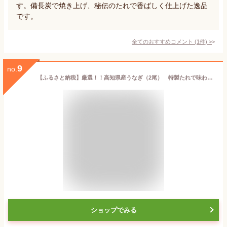
す。備長炭で焼き上げ、秘伝のたれで香ばしく仕上げた逸品
です。
全てのおすすめコメント
(
1
件)
>
9
no.
【ふるさと納税】厳選！！高知県産うなぎ（2尾） 特製たれで味わう 四万十川など清流が多い高知県産のウナギ 国産 地域で人気の有名店 送料無料
ショップでみる