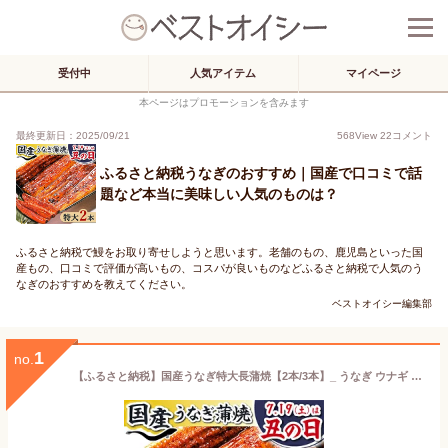
受付中
人気アイテム
マイページ
本ページはプロモーションを含みます
最終更新日：2025/09/21
568
View
22
コメント
ふるさと納税うなぎのおすすめ｜国産で口コミで話
題など本当に美味しい人気のものは？
ふるさと納税で鰻をお取り寄せしようと思います。老舗のもの、鹿児島といった国
産もの、口コミで評価が高いもの、コスパが良いものなどふるさと納税で人気のう
なぎのおすすめを教えてください。
ベストオイシー編集部
1
no.
【ふるさと納税】国産うなぎ特大長蒲焼【2本/3本】_ うなぎ ウナギ 鰻 国産 蒲焼 蒲焼き かばやき 土用 丑の日 静岡県 たれ 山椒 美味しい 簡単調理 レンジ調理 うな重 ひつまぶし 産地直送 贈答 ギフト 冷凍 送料無料【配送不可地域：離島】【G1417629】