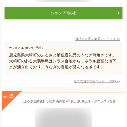
ショップでみる
価格と在庫を
楽天
でチェック
>>
カフェアロハ(50代・男性)
鹿児島県大崎町のふるさと納税返礼品のうなぎ蒲焼きです。
大崎町のある大隅半島はシラス台地からミネラル豊富な地下
水が湧き出ており、うなぎの養殖が盛んな地域です。
全てのおすすめコメント
(
3
件)
>
15
no.
【ふるさと納税】うなぎ 高評価 4.6以上 鰻 泰正オーガニックうなぎ 長蒲焼 特大 選べる 内容量 | ふるさと納税 うなぎ 高級 ウナギ 鰻 丑の日 国産 蒲焼 蒲焼き たれ オーガニック 有機 うな丼 鰻丼 鹿児島 大隅 大崎町 ふるさと 人気 送料無料