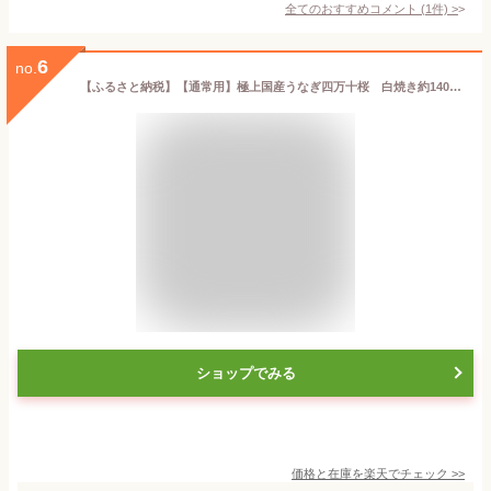
全てのおすすめコメント
(
1
件)
>
6
no.
【ふるさと納税】【通常用】極上国産うなぎ四万十桜 白焼き約140g×2尾 | うなぎ 鰻 白焼き 国産 四万十鰻 ウナギ 蒲焼き 調理済み タレ付き ギフト（お歳暮/お正月）高級 お取り寄せ グルメ ウナギ 食べ比べ 冷凍
ショップでみる
価格と在庫を
楽天
でチェック
>>