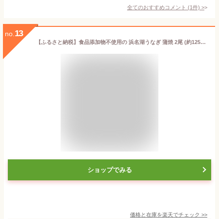
全てのおすすめコメント
(
1
件)
>
13
no.
【ふるさと納税】食品添加物不使用の 浜名湖うなぎ 蒲焼 2尾 (約125g×2)_ うなぎ 鰻 ウナギ 浜名湖 浜名湖産 国産 静岡県 湖西市 ふるさと 惣菜 おかず 人気 美味しい 蒲焼き かば焼き 【配送不可地域：離島】【1472420】
ショップでみる
価格と在庫を
楽天
でチェック
>>