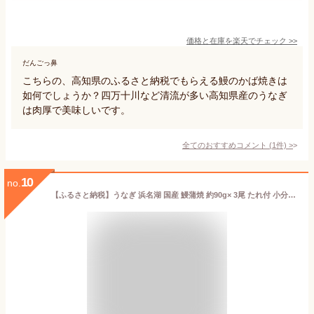
価格と在庫を
楽天
でチェック
>>
だんごっ鼻
こちらの、高知県のふるさと納税でもらえる鰻のかば焼きは
如何でしょうか？四万十川など清流が多い高知県産のうなぎ
は肉厚で美味しいです。
全てのおすすめコメント
(
1
件)
>
10
no.
【ふるさと納税】うなぎ 浜名湖 国産 鰻蒲焼 約90g× 3尾 たれ付 小分け セット うなぎ蒲焼 浜名湖うなぎ 浜名湖産 国産うなぎ 惣菜 おかず ギフト 贈答 土用の丑の日 丑の日 蒲焼き うな重 うな丼 ウナギ 鰻 魚 魚介 魚介類 冷凍 冷凍配送 静岡 静岡県 浜松市