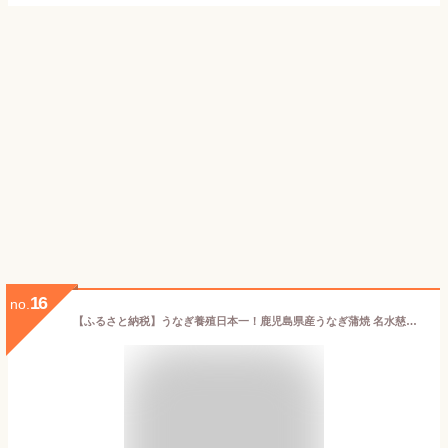
16
no.
【ふるさと納税】うなぎ養殖日本一！鹿児島県産うなぎ蒲焼 名水慈鰻 特大3尾(1尾190g以上)＜計570g以上＞たれ・山椒付き 鰻 ウナギ 3尾 国産 蒲焼 かばやき 冷凍 真空 真空パック 無頭 うな重 ひつまぶし【鹿児島鰻】