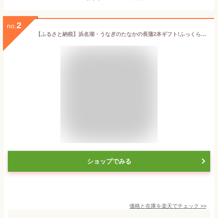
2
no.
【ふるさと納税】浜名湖・うなぎのたなかの長蒲2本ギフト!ふっくら柔らか♪国産うなぎ長蒲焼※合計360g程度_ ウナギ 鰻 うなぎ かば焼き 蒲焼き 人気 美味しい 国産 浜名湖 産地直送 個包装 ギフト 贈答 専門店 冷凍 【配送不可地域：離島】【1417592】
ショップでみる
価格と在庫を
楽天
でチェック
>>