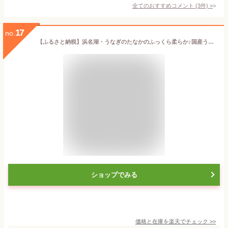
全てのおすすめコメント
(
3
件)
>
17
no.
【ふるさと納税】浜名湖・うなぎのたなかのふっくら柔らか♪国産うなぎカット蒲焼(中)2枚(小)2枚※合計290g程度_ うなぎ ウナギ 鰻 かば焼き 蒲焼き 人気 美味しい 静岡県 ふるさと 国産 浜名湖 静岡 個包装 小分け 簡単調理 【配送不可地域：離島】【1417534】
ショップでみる
価格と在庫を
楽天
でチェック
>>