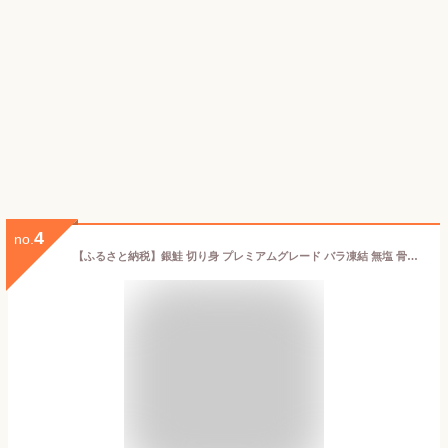
4
no.
【ふるさと納税】銀鮭 切り身 プレミアムグレード バラ凍結 無塩 骨抜き うろこ取り 骨取り 骨無し 冷凍 鮭 サケ シャケ サーモン おつまみ おかず 鮭 惣菜 弁当 海鮮 魚介 焼くだけ 家庭用 藻塩付き