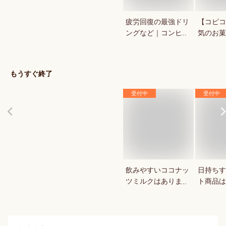
疲労回復の最強ドリ
【コピコ
ングなど｜コンビ
気のお菓
ニ・ドラックストア
いkopi
で買える人気のおす
は？
すめは？
もうすぐ終了
受付中
受付中
飲みやすいココナッ
日持ちす
ツミルクはあります
ト商品は
か？
か？