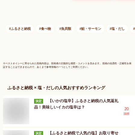
バラ入れ 大袋 [足利
5.6kg】
本店 宮城県 気仙沼
納税 鮭 
市 20565125] 魚 魚
税 秋鮭 
介類 サーモン 冷凍
と納税 シ
鮭 海鮮 魚介 規格外
さと納税 
ふるさと納税
食べ物
魚貝類
鮭・サーモン
塩・だし
不揃い さけ サケ 鮭
北海道 別
切身 シャケ 切り身
さと 海鮮 
銀鮭切り身 訳アリ
るさと納税
わけあり 簡易包装
ふるさと 
家庭用
海道別海町
※
ベストオイシー
に寄せられた投稿内容は、投稿者の主観的な感想・コメントを含みます。 投稿の信憑性・正確性を保
証することはできませんので、あくまで参考情報の一つとしてご利用ください。
ふるさと納税 × 塩・だし
の人気おすすめランキング
【いかの塩辛】ふるさと納税の人気返礼
決定
品！美味しいイカの塩辛は？
20
回答
【ふるさと納税で人気の塩】お取り寄せ
決定