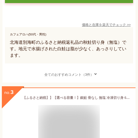
価格と在庫を
楽天
でチェック
>>
カフェアロハ(50代・男性)
北海道別海町のふるさと納税返礼品の秋鮭切り身（無塩）で
す。地元で水揚げされた白鮭は脂が少なく、あっさりしてい
ます。
全てのおすすめコメント（3件）
3
no.
【ふるさと納税】】【選べる容量！】銀鮭 骨なし 無塩 冷凍切り身 600g / 1.2kg / 1.8kg [B-05915] /さけ サケ 鮭 海鮮 切り身 焼き鮭 冷凍 ストック 海の幸 福井県鯖江市