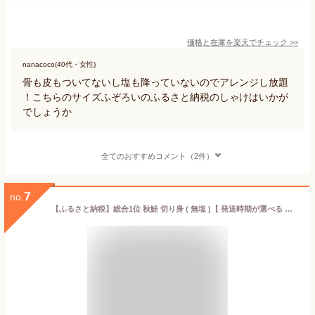
価格と在庫を
楽天
でチェック
>>
nanacoco(40代・女性)
骨も皮もついてないし塩も降っていないのでアレンジし放題
！こちらのサイズふぞろいのふるさと納税のしゃけはいかが
でしょうか
全てのおすすめコメント（2件）
7
no.
【ふるさと納税】総合1位 秋鮭 切り身 ( 無塩 )【 発送時期が選べる 】【1.4kg ～ 5.6kg】（ ふるさと納税 鮭 切身 切り身 秋鮭 訳あり ふるさと わけあり 秋鮭 国産 魚 海鮮 サケ シャケ 魚 海鮮 北海道 別海町 人気 ランキング 年内配送 ）