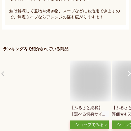
鮭は解凍して煮物や焼き物、スープなどにも活用できますの
で、無塩タイプならアレンジの幅も広がりますよ！
ランキング内で紹介されている商品
【ふるさと納税】
【ふるさと
【選べる切身サイ
評価★4.5
ズ】 訳あり 銀鮭 切
り身 ( 無
ショップでみる
ショッ
身 骨取り 無塩 1.5kg
量が選べる1