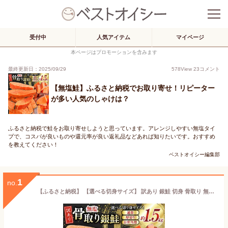
受付中
人気アイテム
マイページ
本ページはプロモーションを含みます
最終更新日：2025/09/29
578
View
23
コメント
【無塩鮭】ふるさと納税でお取り寄せ！リピーター
が多い人気のしゃけは？
ふるさと納税で鮭をお取り寄せしようと思っています。アレンジしやすい無塩タイ
プで、コスパが良いものや還元率が良い返礼品などあれば知りたいです。おすすめ
を教えてください！
ベストオイシー編集部
1
no.
【ふるさと納税】 【選べる切身サイズ】 訳あり 銀鮭 切身 骨取り 無塩 1.5kg バラ入れ 大袋 [足利本店 宮城県 気仙沼市 20565125] 魚 魚介類 サーモン 冷凍 鮭 海鮮 魚介 規格外 不揃い さけ サケ 鮭切身 シャケ 切り身 銀鮭切り身 訳アリ わけあり 簡易包装 家庭用