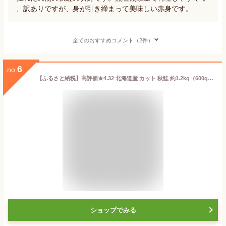
、訳ありですが、身が引き締まって美味しい赤身です。
全てのおすすめコメント（2件）
6
no.
【ふるさと納税】高評価★4.32 北海道産 カット 秋鮭 約1.2kg（600g×2）～約2.4kg（600g×4）【内容量が選べる】 天然 無塩 訳あり サイズ不揃い （ ふるさと納税 鮭 切り身 訳あり ふるさと 魚 骨取 骨なし さけ シャケ 北海道 別海町 年末発送 ）
ショップでみる