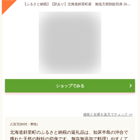
【ふるさと納税】【訳あり】北海道斜里町産 無塩天然秋鮭切身 2kg/3kg【無添加】【配送不可地域：離島・沖縄県】【G1507541】
ショップでみる
価格と在庫を
楽天
でチェック
>>
八百万(50代・男性)
北海道斜里町のふるさと納税の返礼品は、知床半島の沖合で
獲れた天然の秋鮭の切身です。無塩無添加で料理しやすくて