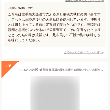
価格と在庫を
楽天
でチェック
>>
BIGBABY(70代・男性)
こちらは岩手県大船渡市のふるさと納税の秋鮭の切り身です
。こちらは三陸沖獲りの天然秋鮭を使用しています。沖獲り
とは川を上ってくる前に定置網で獲れたものです。三陸沖は
親潮と黒潮がぶつかるので栄養豊富で、その栄養をたっぷり
ととった鮭の味は抜群です。是非美しい三陸の海の美味しさ
を味わってください。
全てのおすすめコメント
(
1
件)
>
9
no.
【ふるさと納税】鮭 切り身 高級粕漬を生産する老舗ブランド水鮮がつくる「水鮮銀鮭」 厚切 切り身 切身 厚切り さけ 鮭 シャケ 銀鮭 銀さけ 銀サケ 海鮮 大容量 冷凍 小分け 切り落とし 塩鮭 塩さけ 塩サケ 塩シャケ 無塩 骨なし 骨取り 訳あり 2kg 2キロ 1.5kg 1.5キロ