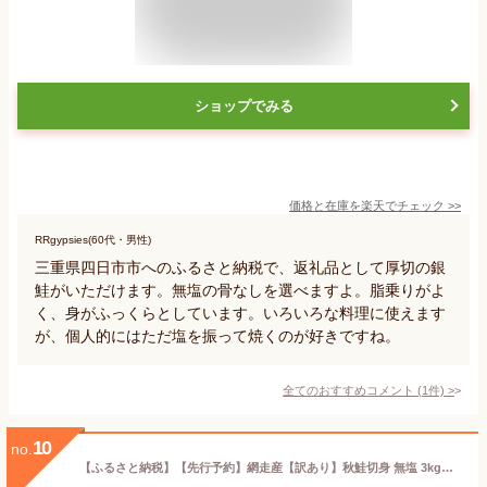
ショップでみる
価格と在庫を
楽天
でチェック
>>
RRgypsies(60代・男性)
三重県四日市市へのふるさと納税で、返礼品として厚切の銀
鮭がいただけます。無塩の骨なしを選べますよ。脂乗りがよ
く、身がふっくらとしています。いろいろな料理に使えます
が、個人的にはただ塩を振って焼くのが好きですね。
全てのおすすめコメント
(
1
件)
>
10
no.
【ふるさと納税】【先行予約】網走産【訳あり】秋鮭切身 無塩 3kg（2025年10月以降発送）【 ふるさと納税 人気 おすすめ 鮭 秋鮭 白鮭 あっさり 訳あり 不揃い 海鮮 オホーツク海産 冷凍 北海道 網走市 】 ABBI001