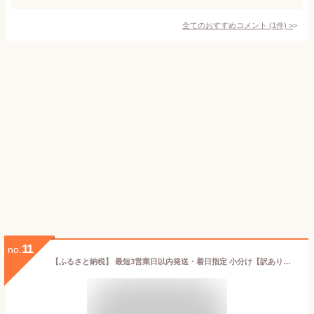
全てのおすすめコメント
(
1
件)
>
11
no.
【ふるさと納税】 最短3営業日以内発送・着日指定 小分け【訳あり】骨取り サーモン 切身 2kg / 4kg [業務用]【サーモン 鮭 さけ サケ 甲羅組 切り身 厚切り 魚 海鮮 惣菜 おかず 弁当 家庭用 訳あり 規格外 冷凍 人気 お中元 お歳暮 ギフト 贈答】