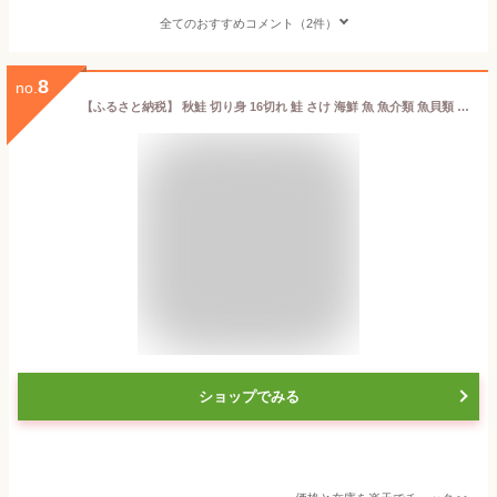
全てのおすすめコメント（2件）
8
no.
【ふるさと納税】 秋鮭 切り身 16切れ 鮭 さけ 海鮮 魚 魚介類 魚貝類 無塩鮭 冷凍 朝食 おかず ご飯 さかな 魚 焼き魚 FISH ごはん 夕飯 おかず おつまみ 晩酌 米 丼 海産物 海鮮 魚介 魚介類 大船渡 三陸 岩手県 国産
ショップでみる