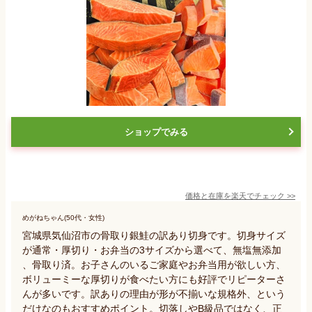
ショップでみる
価格と在庫を
楽天
でチェック
>>
めがねちゃん(50代・女性)
宮城県気仙沼市の骨取り銀鮭の訳あり切身です。切身サイズ
が通常・厚切り・お弁当の3サイズから選べて、無塩無添加
、骨取り済。お子さんのいるご家庭やお弁当用が欲しい方、
ボリューミーな厚切りが食べたい方にも好評でリピーターさ
んが多いです。訳ありの理由が形が不揃いな規格外、という
だけなのもおすすめポイント。切落しやB級品ではなく、正