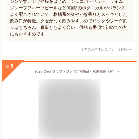
ジンです。シソや桜をはじめ、ジュニパーベリー、ライム、
グレープフルーツピールなど9種類のボタニカルがバランス
よく配合されていて、柑橘系の爽やかな香りとスッキリした
飲み口が特徴。クセがなく飲みやすいのでロックやソーダ割
りはもちろん、食事ともよく合い、価格も手頃で初めての方
にもおすすめです。
全てのおすすめコメント
(
1
件)
>
6
no.
Yuzu Cool クラフトジン 40° 700ml＜京屋酒造（有）＞