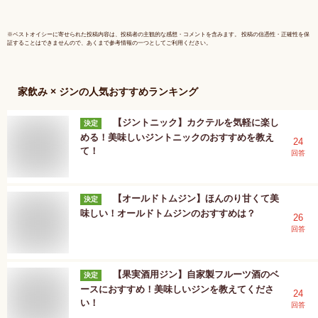
※
ベストオイシー
に寄せられた投稿内容は、投稿者の主観的な感想・コメントを含みます。 投稿の信憑性・正確性を保
証することはできませんので、あくまで参考情報の一つとしてご利用ください。
家飲み × ジン
の人気おすすめランキング
【ジントニック】カクテルを気軽に楽し
決定
める！美味しいジントニックのおすすめを教え
24
て！
回答
【オールドトムジン】ほんのり甘くて美
決定
味しい！オールドトムジンのおすすめは？
26
回答
【果実酒用ジン】自家製フルーツ酒のベ
決定
ースにおすすめ！美味しいジンを教えてくださ
24
い！
回答