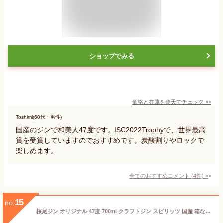
ショップでみる
価格と在庫を
楽天
でチェック
>>
Toshimi(60代・男性)
国産のジンで和美人47度です。ISC2022Trophyで、世界最高
賞を受賞していますのでおすすめです。炭酸割りやロックで
楽しめます。
全てのおすすめコメント
(
4
件)
>
15
no.
桜尾ジン オリジナル 47度 700ml クラフトジン スピリッツ 国産 箱なし 【 お酒 ジン カクテル 酒 蒸留酒 ジャパニーズジン ご自宅用 洋酒 業務用 父 宅飲み 家庭用 お返し ひとり飲み 手土産 家呑み 宅呑み 飲み会 美味しいお酒 居酒屋 】【ワインならリカオー】