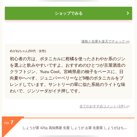
ショップでみる
価格と在庫を
楽天
でチェック
>>
めがねちゃん(50代・女性)
初心者の方は、ボタニカルに柑橘を使ったさわやか系のジン
を選ぶと飲みやすいですよ。おすすめのひとつが京屋酒造の
クラフトジン、Yuzu Cool。宮崎県産の柚子をベースに、日
向夏やへべす、ジュニパーベリーなど9種のボタニカルをブ
レンドしています。サントリーの翠に似た系統のライトな味
わいで、ジンソーダがイチ押しです。
全てのおすすめコメント
(
1
件)
>
7
no.
しょうが茶 425g 高知県産 生姜 しょうが お茶 生姜茶 しょうがはちみつ 国産 蜂蜜 柚子 ショウガ茶 ジンジャーティー 生姜シロップ ゆず ジンジャーシロップ しょうがドリンク 生姜ドリンク 美味しいお茶 瓶詰め ダイエット 健康ドリンク 健康飲料 はちみつしょうが