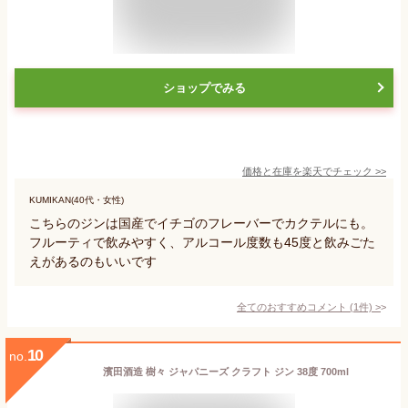
ショップでみる
価格と在庫を
楽天
でチェック
>>
KUMIKAN(40代・女性)
こちらのジンは国産でイチゴのフレーバーでカクテルにも。
フルーティで飲みやすく、アルコール度数も45度と飲みごた
えがあるのもいいです
全てのおすすめコメント
(
1
件)
>
10
no.
濱田酒造 樹々 ジャパニーズ クラフト ジン 38度 700ml