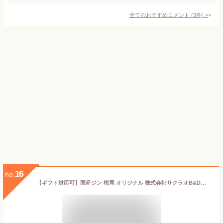
全てのおすすめコメント
(
3
件)
>
16
no.
【ギフト対応可】国産ジン 桜尾 オリジナル 株式会社サクラオB&D（中国醸造株式会社） 47度 700ml 瓶 洋酒 ジン お酒 ギフト プレゼント 飲み比べ 内祝い 誕生日 男性 女性 お中元 暑中見舞い