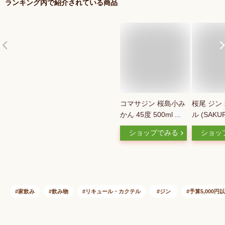
ランキング内で紹介されている商品
コマサジン 桜島小み
桜尾 ジン
かん 45度 500ml カ
ル (SAKU
ートン入り 1本
ORIGINAL
ショップでみる
ショッ
KOMASA GIN 和柑橘
中見舞い 
クラフトジン スピリ
フト 御祝
ッツ 小正醸造
家飲み
飲み物
リキュール・カクテル
ジン
予算5,000円