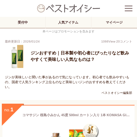
受付中
人気アイテム
マイページ
本ページはプロモーションを含みます
最終更新日：2026/01/24
1066
View
20
コメント
ジンおすすめ｜日本製や初心者にぴったりなど飲み
やすくて美味しい人気なものは？
ジンが美味しいと聞いた事があるので気になっています。初心者でも飲みやすいも
の、国産で人気ランキング上位ものなど美味しいジンのおすすめを教えてくださ
い。
ベストオイシー編集部
1
no.
コマサジン 桜島小みかん 45度 500ml カートン入り 1本 KOMASA GIN 和柑橘 クラフトジン スピリッツ 小正醸造