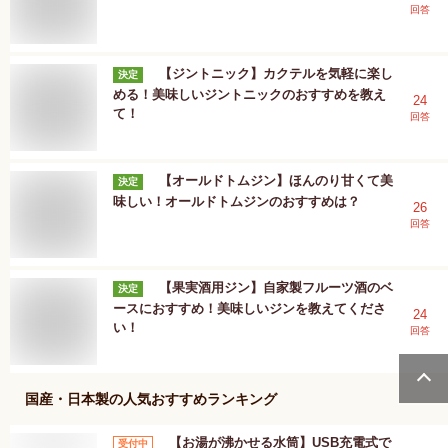
回答
【ジントニック】カクテルを気軽に楽し
決定
める！美味しいジントニックのおすすめを教え
24
て！
回答
【オールドトムジン】ほんのり甘くて美
決定
味しい！オールドトムジンのおすすめは？
26
回答
【果実酒用ジン】自家製フルーツ酒のベ
決定
ースにおすすめ！美味しいジンを教えてくださ
24
い！
回答
国産・日本製
の人気おすすめランキング
【お湯が沸かせる水筒】USB充電式で
受付中