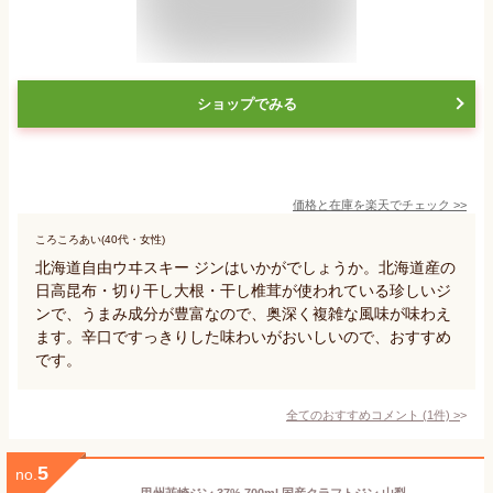
ショップでみる
価格と在庫を
楽天
でチェック
>>
ころころあい(40代・女性)
北海道自由ウヰスキー ジンはいかがでしょうか。北海道産の
日高昆布・切り干し大根・干し椎茸が使われている珍しいジ
ンで、うまみ成分が豊富なので、奥深く複雑な風味が味わえ
ます。辛口ですっきりした味わいがおいしいので、おすすめ
です。
全てのおすすめコメント
(
1
件)
>
5
no.
甲州韮崎ジン 37% 700ml 国産クラフトジン 山梨