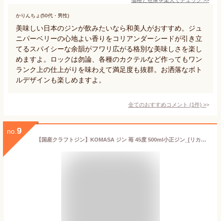
かりんちょ(50代・男性)
美味しい日本のジンが飲みたいなら和美人がおすすめ。ジュ
ニパーベリーの心地よい香りをコリアンダーシードが引き立
てるスパイシーな余韻がフワリ広がる格別な美味しさを楽し
めますよ。ロックは勿論、各種のカクテルなど作ってもワン
ランク上の仕上がりを味わえて満足度も抜群。お洒落なボト
ルデザインも楽しめますよ。
全てのおすすめコメント
(
1
件)
>
9
no.
【国産クラフトジン】KOMASA ジン 苺 45度 500ml小正ジン_[リカーズベスト]_[全品ヤマト宅急便配送]スピリッツ カクテル