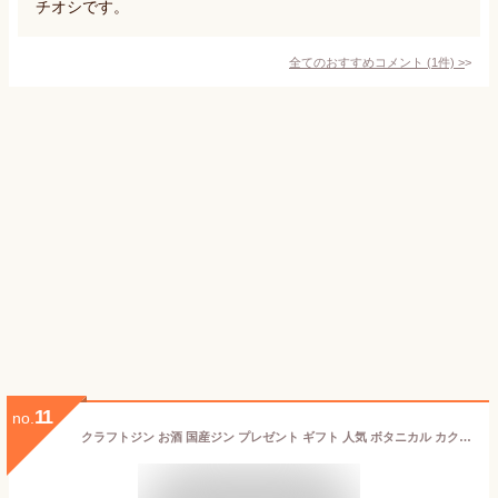
チオシです。
全てのおすすめコメント
(
1
件)
>
11
no.
クラフトジン お酒 国産ジン プレゼント ギフト 人気 ボタニカル カクテル トニック ドライジン 和製ジン 香立 KODACHI ヒノキ スギ 中野BC 長久庵[016998] 富士白蒸留所