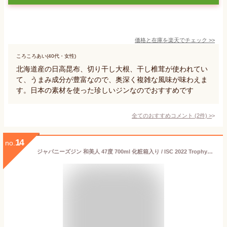
価格と在庫を
楽天
でチェック
>>
ころころあい(40代・女性)
北海道産の日高昆布、切り干し大根、干し椎茸が使われてい
て、うまみ成分が豊富なので、奥深く複雑な風味が味わえま
す。日本の素材を使った珍しいジンなのでおすすめです
全てのおすすめコメント
(
2
件)
>
14
no.
ジャパニーズジン 和美人 47度 700ml 化粧箱入り / ISC 2022 Trophy（世界最高賞）受賞 / お祝い ギフト 対応無料 本坊酒造 MARS マルス 国産 クラフトジン ギフト 男性 プレゼント / 本坊酒造 公式通販