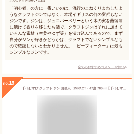
ポルカドット(50代・女性)
「初心者」の方に一番いいのは、流行のこねくりまわしたよ
うなクラフトジンではなく、本場イギリスの何の変哲もない
ジンです。ジンは、ジュニパーベリーという木の実を蒸留酒
に漬けて香りを移したお酒で、クラフトジンはそれに加えて
いろんな素材（生姜やゆず等）を漬け込んであるので、まず
自分がジンが好きかどうかは、クラフトでないシンプルなも
ので確認しないとわかりません。「ビーフィーター」は最も
シンプルなジンです。
全てのおすすめコメント
(
2
件)
>
18
no.
千代むすび クラフト ジン 因伯人（IMPACT）47度 700ml【千代むすび酒造 鳥取県 スピリッツ ジン インパクト 山陰 国産】