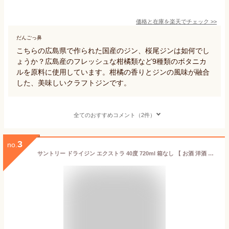
価格と在庫を
楽天
でチェック
>>
だんごっ鼻
こちらの広島県で作られた国産のジン、桜尾ジンは如何でし
ょうか？広島産のフレッシュな柑橘類など9種類のボタニカ
ルを原料に使用しています。柑橘の香りとジンの風味が融合
した、美味しいクラフトジンです。
全てのおすすめコメント（2件）
3
no.
サントリー ドライジン エクストラ 40度 720ml 箱なし 【 お酒 洋酒 ジン カクテル スピリッツ 酒 蒸留酒 ジャパニーズジン 国産 業務用 おさけ 宅飲み お返し 家庭用 宅呑み 家呑み ひとり飲み 手土産 家飲み 飲み会 美味しいお酒 居酒屋 】【ワインならリカオー】