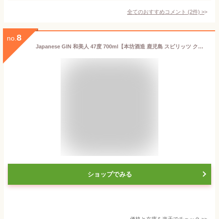
全てのおすすめコメント
(
2
件)
>
8
no.
Japanese GIN 和美人 47度 700ml【本坊酒造 鹿児島 スピリッツ クラフトジン 国産】
ショップでみる
価格と在庫を
楽天
でチェック
>>