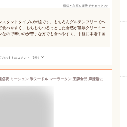
価格と在庫を
楽天
でチェック
>>
ンスタントタイプの米線です。もちろんグルテンフリーでヘ
て食べやすく、もちもちつるっとした食感が濃厚クリーミー
レなので辛いのが苦手な方でも食べやすく、手軽に本場中国
てのおすすめコメント（3件）
冷凍食品 日本国内産 米線 500g 調理必要 ミーシェン 米ヌードル マーラータン 王牌食品 麻辣湯におすすめの具材 ライスヌードル 麻辣湯