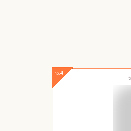
4
no.