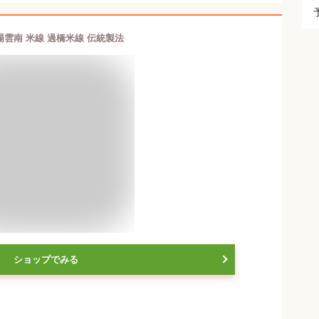
場雲南 米線 過橋米線 伝統製法
ショップでみる