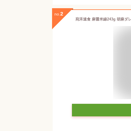
2
no.
宛禾速食 麻醤米線243g 胡麻