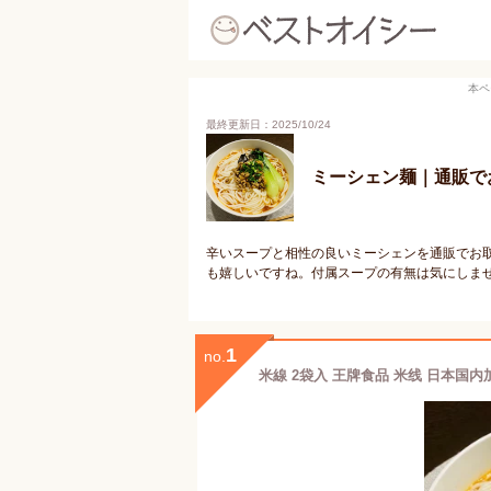
本ペ
最終更新日：2025/10/24
ミーシェン麺｜通販で
辛いスープと相性の良いミーシェンを通販でお
も嬉しいですね。付属スープの有無は気にしま
1
no.
米線 2袋入 王牌食品 米线 日本国内