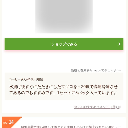
ショップでみる
価格と在庫を
Amazon
でチェック
>>
コーヒーさん(40代・男性)
水揚げ後すぐにたたきにしたマグロを－20度で高速冷凍させ
てあるのでおすすめです。1セットに5パック入っています。
全てのおすすめコメント
(
1
件)
>
14
no.
個別包装で使い易い♪天然まぐろ使用！とろける極上ねぎとろ500g（一人前100g×5袋入り）【ネギトロ】【ねぎとろ】【まぐろたたき】【マグロタタキ】【鮪ユッケ】 冷凍食品