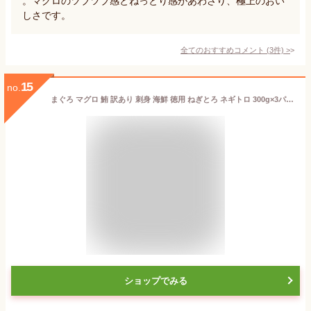
。マグロのツブツブ感とねっとり感があわさり、極上のおい
しさです。
全てのおすすめコメント
(
3
件)
>
15
no.
まぐろ マグロ 鮪 訳あり 刺身 海鮮 徳用 ねぎとろ ネギトロ 300g×3パック 冷凍 鉄火丼 最安値挑戦 送料無料 激安 まぐろたたき 【注意】北海道、沖縄は追加送料を997円加算し、ご請求いたします。 お歳暮 2025 ギフト 海鮮 魚 魚介類 御歳暮 おせいぼ
ショップでみる