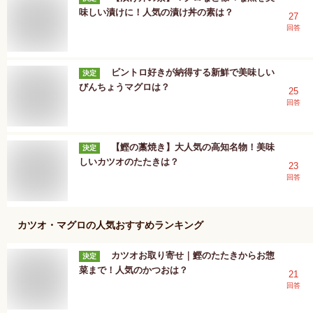
味しい漬けに！人気の漬け丼の素は？
27
回答
ビントロ好きが納得する新鮮で美味しい
決定
びんちょうマグロは？
25
回答
【鰹の藁焼き】大人気の高知名物！美味
決定
しいカツオのたたきは？
23
回答
カツオ・マグロ
の人気おすすめランキング
カツオお取り寄せ｜鰹のたたきからお惣
決定
菜まで！人気のかつおは？
21
回答