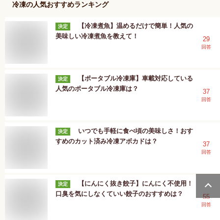
冷凍
の人気おすすめランキング
【冷凍煮魚】温めるだけで簡単！人気の
決定
美味しい冷凍煮魚を教えて！
29
回答
【ポータブル冷凍庫】車載対応している
決定
人気のポータブル冷凍庫は？
37
回答
いつでも手軽に食べ頃の美味しさ！おす
決定
すめのカット済み冷凍アボカドは？
37
回答
【にんにく抜き餃子】にんにく不使用！
決定
口臭を気にしなくていい餃子のおすすめは？
55
回答