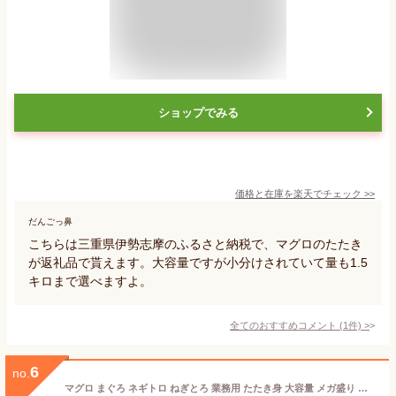
ショップでみる
価格と在庫を
楽天
でチェック
>>
だんごっ鼻
こちらは三重県伊勢志摩のふるさと納税で、マグロのたたき
が返礼品で貰えます。大容量ですが小分けされていて量も1.5
キロまで選べますよ。
全てのおすすめコメント
(
1
件)
>
6
no.
マグロ まぐろ ネギトロ ねぎとろ 業務用 たたき身 大容量 メガ盛り 冷凍 国産マグロ限定使用 まぐろ専門店のたたき身増量版300g×5 計1.5kg 84330