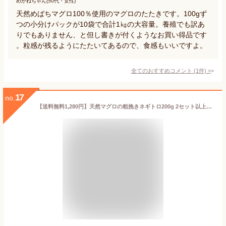
めがねちゃん(50代・女性)
天然めばちマグロ100％使用のマグロのたたきです。100gず
つの小分けパックが10袋で合計1㎏の大容量。養殖でも訳あ
りでもありません、と但し書きが付くようなお買い得品です
。粒感が残るようにたたいてあるので、食感もいいですよ。
全てのおすすめコメント
(
1
件)
>
17
no.
【送料無料1,280円】天然マグロの粗挽きネギトロ200g 2セット以上でオマケ！小分け包装 (時短 恵方巻 お年賀 ギフト プレゼント まぐろ 鮪 ねぎとろ 海鮮丼 手巻き寿司 楽天グルメ大賞2022 oss）《ref-nd1》〈nd1〉[[ネギトロ100g-2p]