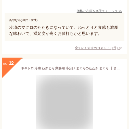
価格と在庫を
楽天
でチェック
>>
あやなみ(20代・女性)
冷凍のマグロのたたきになっていて、ねっとりと食感も濃厚
な味わいで、満足度が高くお値打ちかと思います。
全てのおすすめコメント
(
1
件)
>
12
no.
ネギトロ 冷凍 ねぎとろ 業務用 小分け まぐろのたたき まぐろ 【 まぐろたたき 500g 】 お中元 御中元 ギフト プレゼント 贈り物 ネギトロ丼 海鮮丼 メバチマグロ めばち びんちょう鮪 目鉢鮪 ネギマグロ おつまみ 海鮮丼の具 海鮮 父の日