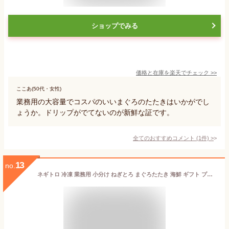
ショップでみる
価格と在庫を
楽天
でチェック
>>
ここあ(50代・女性)
業務用の大容量でコスパのいいまぐろのたたきはいかがでし
ょうか。ドリップがでてないのが新鮮な証です。
全てのおすすめコメント
(
1
件)
>
13
no.
ネギトロ 冷凍 業務用 小分け ねぎとろ まぐろたたき 海鮮 ギフト プレゼント 鮪 まぐろ マグロ ネギまぐろ 葱とろ お歳暮 御歳暮 南食品 (100g × 5パック)