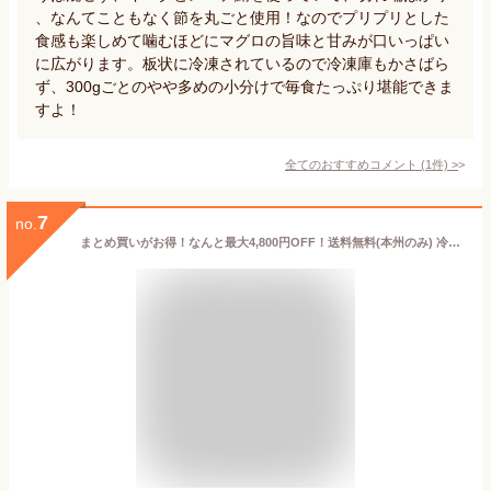
、なんてこともなく節を丸ごと使用！なのでプリプリとした
食感も楽しめて噛むほどにマグロの旨味と甘みが口いっぱい
に広がります。板状に冷凍されているので冷凍庫もかさばら
ず、300gごとのやや多めの小分けで毎食たっぷり堪能できま
すよ！
全てのおすすめコメント
(
1
件)
>
7
no.
まとめ買いがお得！なんと最大4,800円OFF！送料無料(本州のみ) 冷凍 焼津港 天然 マグロ「まぐろたたき100gx2~10パック」 鮪 小分け ネギトロ 丼 まぐろのたたき 丼の具 おうちごはん ご飯のお供 ギフト さかな