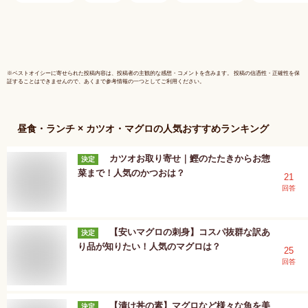
OFF まとめ買いクー
おススメ 
ポン付 お粗挽きタイ
ロ巻き 魚
プで食べ応えあり マ
加工品 魚
グロ 鮪 冷凍食品【C
とろ丼 塩
配送：冷凍】
ヤマコ武
※
ベストオイシー
に寄せられた投稿内容は、投稿者の主観的な感想・コメントを含みます。 投稿の信憑性・正確性を保
証することはできませんので、あくまで参考情報の一つとしてご利用ください。
昼食・ランチ × カツオ・マグロ
の人気おすすめランキング
カツオお取り寄せ｜鰹のたたきからお惣
決定
菜まで！人気のかつおは？
21
回答
【安いマグロの刺身】コスパ抜群な訳あ
決定
り品が知りたい！人気のマグロは？
25
回答
【漬け丼の素】マグロなど様々な魚を美
決定