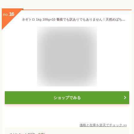
16
no.
ネギトロ 1kg 100g×10 養殖でも訳ありでもありません！天然めばちマグロ100％使用 【ねぎとろ/まぐろたたき/まぐろ/鮪/マグロ/お取り寄せ/グルメ/海鮮/ギフト/プレゼント/贈答】
ショップでみる
価格と在庫を
楽天
でチェック
>>