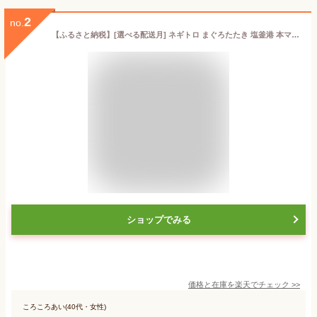
2
no.
【ふるさと納税】[選べる配送月] ネギトロ まぐろたたき 塩釜港 本マグロ 選べる 400g(80g×5)／800g(80g×10) 小分け 冷凍 ねぎとろ 天然 まぐろ 国産 お試し 冷凍食品 マグロ おススメ 鮪 ネギトロ巻き 魚介類 水産加工品 魚 寿司 ねぎとろ丼 塩竈市 塩釜 ヤマコ武田商店
ショップでみる
価格と在庫を
楽天
でチェック
>>
ころころあい(40代・女性)