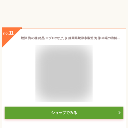
11
no.
焼津 海の極 絶品 マグロのたたき 静岡県焼津市製造 海伸 本場の海鮮グルメ キハダマグロ ネギトロ お刺身 海鮮丼にも 天然 新鮮 冷凍 ねぎとろ 小分け 300g〜1kg 100gパック 3パック 6パック 10パック
ショップでみる