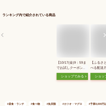
ランキング内で紹介されている商品
【10/17(金)9：59ま
【ふるさと
でお試しクーポン
べる配送月
付】天然 マグロ 粗
ロ まぐろ
ショップでみる
ショッ
挽き ネギトロ
釜港 本マ
300g(100g×3袋) 冷
る 400g(8
凍 マグロのたたき
800g(80g
小分け 個包装 2個購
け 冷凍 
入500円 3個購入900
然 まぐろ
円 4個購入1,400円
し 冷凍食
昼食・ランチ
食べ物
魚貝類
カツオ・マグロ
予算8,000円