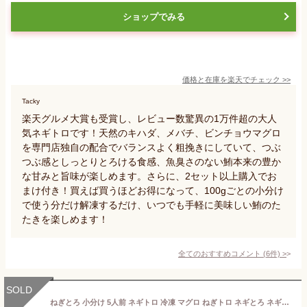
ショップでみる
価格と在庫を
楽天
でチェック
>>
Tacky
楽天グルメ大賞も受賞し、レビュー数驚異の1万件超の大人
気ネギトロです！天然のキハダ、メバチ、ビンチョウマグロ
を専門店独自の配合でバランスよく粗挽きにしていて、つぶ
つぶ感としっとりとろける食感、魚臭さのない鮪本来の豊か
な甘みと旨味が楽しめます。さらに、2セット以上購入でお
まけ付き！買えば買うほどお得になって、100gごとの小分け
で使う分だけ解凍するだけ、いつでも手軽に美味しい鮪のた
たきを楽しめます！
全てのおすすめコメント
(
6
件)
>
SOLD
ねぎとろ 小分け 5人前 ネギトロ 冷凍 マグロ ねぎトロ ネギとろ ネギトロ丼 おつまみ まぐろ 食品 お取り寄せ たたき ギフト プレゼント