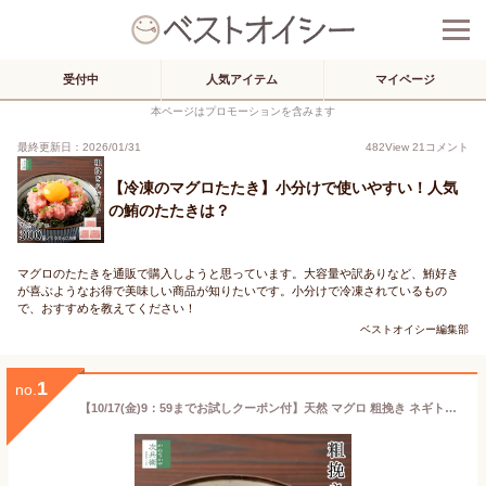
受付中
人気アイテム
マイページ
本ページはプロモーションを含みます
最終更新日：2026/01/31
482
View
21
コメント
【冷凍のマグロたたき】小分けで使いやすい！人気
の鮪のたたきは？
マグロのたたきを通販で購入しようと思っています。大容量や訳ありなど、鮪好き
が喜ぶようなお得で美味しい商品が知りたいです。小分けで冷凍されているもの
で、おすすめを教えてください！
ベストオイシー編集部
1
no.
【10/17(金)9：59までお試しクーポン付】天然 マグロ 粗挽き ネギトロ 300g(100g×3袋) 冷凍 マグロのたたき 小分け 個包装 2個購入500円 3個購入900円 4個購入1,400円OFF まとめ買いクーポン付 お粗挽きタイプで食べ応えあり マグロ 鮪 冷凍食品【C配送：冷凍】