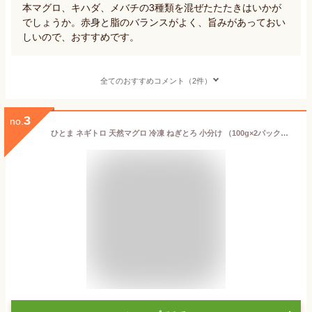
本マグロ、キハダ、メバチの3種類を混ぜたたたきはいかが
でしょうか。赤身と脂のバランスがよく、旨みがあっておい
しいので、おすすめです。
全てのおすすめコメント（2件）
3
no.
ひとま ネギトロ 天然マグロ 冷凍 ねぎとろ 小分け （100g×2パック） 200g 【まぐろのSANKO海商】 まぐろたたき 個包装 ＼買えば買うほどお得！／ 海鮮丼 手巻き寿司 まぐろ マグロ 鮪 ＼まぐろ一筋40年！／ 浜松の仲卸直送！