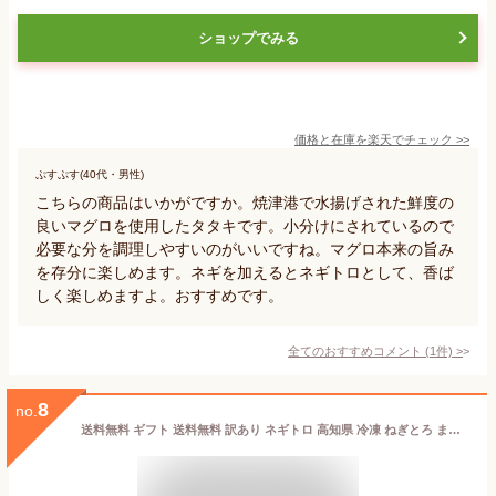
ショップでみる
価格と在庫を
楽天
でチェック
>>
ぷすぷす(40代・男性)
こちらの商品はいかがですか。焼津港で水揚げされた鮮度の
良いマグロを使用したタタキです。小分けにされているので
必要な分を調理しやすいのがいいですね。マグロ本来の旨み
を存分に楽しめます。ネギを加えるとネギトロとして、香ば
しく楽しめますよ。おすすめです。
全てのおすすめコメント
(
1
件)
>
8
no.
送料無料 ギフト 送料無料 訳あり ネギトロ 高知県 冷凍 ねぎとろ まぐろたたき まぐろのたたき 2kg 1袋500g プレゼント 魚 お取り寄せ 海鮮丼 贈り物 お礼 内祝い お返し 小分け ネギトロ丼 まぐろ マグロ おつまみ 食べ物 お礼 内祝い