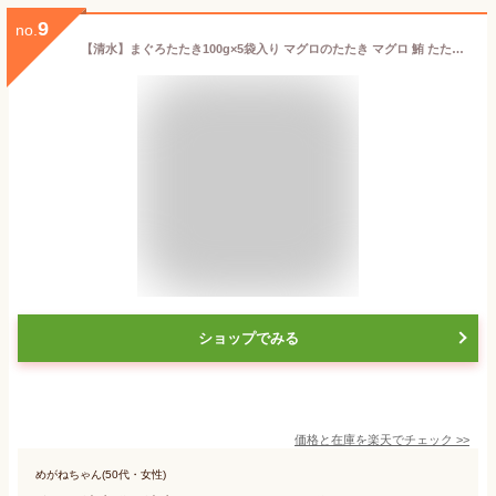
9
no.
【清水】まぐろたたき100g×5袋入り マグロのたたき マグロ 鮪 たたき パック セット 冷凍 まぐろのたたき 海鮮 海鮮丼 お取り寄せ グルメ お取り寄せグルメ おうち時間 おうちじかん ごはん ご飯のお供 家族 プレゼント
ショップでみる
価格と在庫を
楽天
でチェック
>>
めがねちゃん(50代・女性)