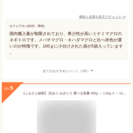
価格と在庫を
楽天
でチェック
>>
カフェアロハ(50代・男性)
国内搬入量が制限されており、希少性が高いミナミマグロの
ネギトロです。メバチマグロ・キハダマグロと比べ赤色が濃
いのが特徴です。100ｇに小分けされた袋が5袋入っています
。
全てのおすすめコメント（2件）
5
no.
【ふるさと納税】 訳あり ねぎとろ 選べる容量 400g ～ 1.5kg 4 ～ 15 パック ネギトロ丼 天然 マグロ 冷凍 小分け 個包装 大容量 便利 簡単 鮪 たたき 新鮮 海鮮丼 丼 寿司 おかず 惣菜 おつまみ 食べきり 1人前 三重県 伊勢 志摩市