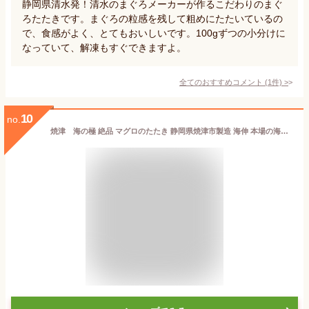
静岡県清水発！清水のまぐろメーカーが作るこだわりのまぐ
ろたたきです。まぐろの粒感を残して粗めにたたいているの
で、食感がよく、とてもおいしいです。100gずつの小分けに
なっていて、解凍もすぐできますよ。
全てのおすすめコメント
(
1
件)
>
10
no.
焼津 海の極 絶品 マグロのたたき 静岡県焼津市製造 海伸 本場の海鮮グルメ キハダマグロ ネギトロ お刺身 海鮮丼にも 天然 新鮮 冷凍 ねぎとろ 小分け 300g〜1kg 100gパック 3パック 6パック 10パック