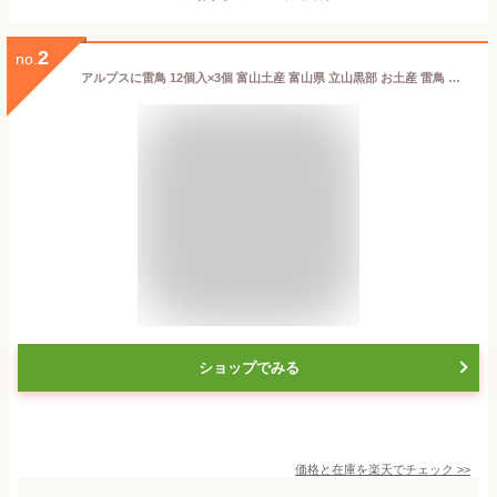
2
no.
アルプスに雷鳥 12個入×3個 富山土産 富山県 立山黒部 お土産 雷鳥 ライチョウ 型まんじゅう 和菓子 饅頭
ショップでみる
価格と在庫を
楽天
でチェック
>>