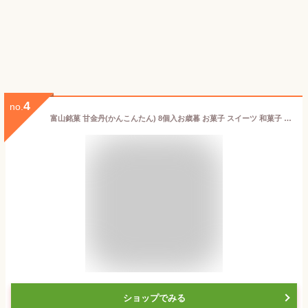
4
no.
富山銘菓 甘金丹(かんこんたん) 8個入お歳暮 お菓子 スイーツ 和菓子 ≪ 内祝い 出産内祝い 結婚内祝い 新築 お祝い お返し ご挨拶 お中元 御中元 夏ギフト お歳暮 御歳暮 お年賀 お土産 帰省土産 贈り物 ≫ 個包装 詰め合わせ セット 美味しい
ショップでみる