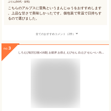
ぷりん(50代・女性)
こちらのアルプスに雷鳥というまんじゅうをおすすめします
。上品な甘さで美味しかったです。個包装で常温で日持ちす
るので選びました。
全てのおすすめコメント（2件）
3
no.
しろえび紀行[2枚×18袋] お彼岸 お供え えびせん 白えび せんべい 内祝 御礼 慶事 仏事 お盆 中元 歳暮 年賀 敬老の日 長寿祝い 個包装 薄焼き お菓子 ばらまき 手土産 ギフト 白エビ シロエビ 父の日【のし掛け無料】