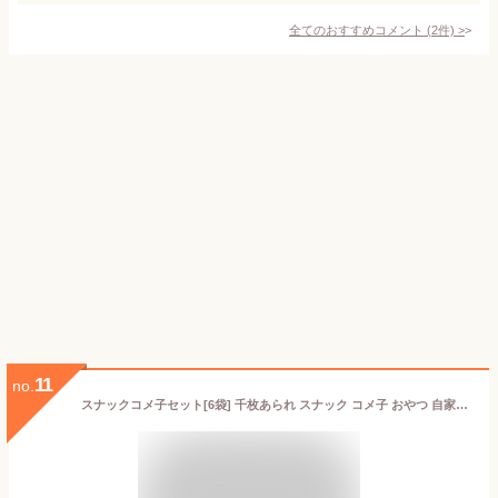
全てのおすすめコメント
(
2
件)
>
11
no.
スナックコメ子セット[6袋] 千枚あられ スナック コメ子 おやつ 自家用 ご自宅用 手土産 進物 プチギフト お試し おつまみ 富山米100% 白えび 土産 お菓子 ばらまき お使い 【同梱可能】