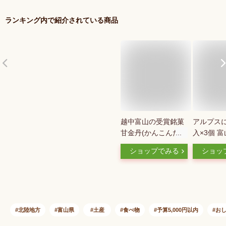
ランキング内で紹介されている商品
越中富山の受賞銘菓
アルプスに
甘金丹(かんこんた
入×3個 
ん)6個入（小箱な
山県 立山
ショップでみる
ショッ
し）お歳暮 お菓子
産 雷鳥 
スイーツ 和菓子 ≪
型まんじゅ
内祝い 出産内祝い
饅頭
結婚内祝い 新築 お
祝い お返し ご挨拶
お中元 御中元 夏ギ
北陸地方
富山県
土産
食べ物
予算5,000円以内
お
フト お歳暮 御歳暮