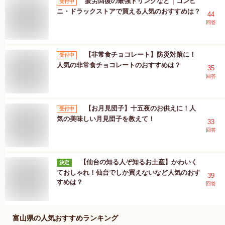
疲労回復の最強ドリングなど｜コンビ
受付中
ニ・ドラックストアで買える人気のおすすめは？
44
回答
【非常食チョコレート】防災対策に！
受付中
人気の非常食チョコレートのおすすめは？
35
回答
【お月見団子】十五夜のお供えに！人
受付中
気の美味しい月見団子を教えて！
33
回答
【仙台の知る人ぞ知るお土産】かわいく
決定
ておしゃれ！仙台でしか買えないなど人気のおす
39
すめは？
回答
富山県
の人気おすすめランキング