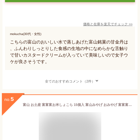
価格と在庫を
楽天
でチェック
>>
mokucha(30代・女性)
こちらの富山のおいしい水で蒸しあげた富山銘菓の甘金丹は
、ふんわりしっとりした食感の生地の中になめらかな舌触り
で甘いカスタードクリームが入っていて美味しいので女子ウ
ケが良さそうです。
全てのおすすめコメント（2件）
5
no.
富山 お土産 富富富お米しょこら 15個入 富山みやげ おみやげ 富富富 お米 チョコ パフ【夏季冷蔵】