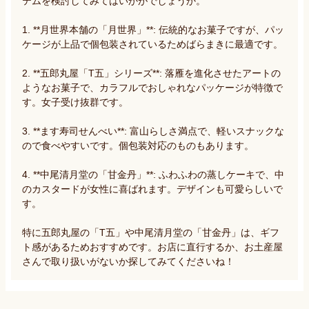
テムを検討してみてはいかがでしょうか。

1. **月世界本舗の「月世界」**: 伝統的なお菓子ですが、パッ
ケージが上品で個包装されているためばらまきに最適です。

2. **五郎丸屋「T五」シリーズ**: 落雁を進化させたアートの
ようなお菓子で、カラフルでおしゃれなパッケージが特徴で
す。女子受け抜群です。

3. **ます寿司せんべい**: 富山らしさ満点で、軽いスナックな
ので食べやすいです。個包装対応のものもあります。

4. **中尾清月堂の「甘金丹」**: ふわふわの蒸しケーキで、中
のカスタードが女性に喜ばれます。デザインも可愛らしいで
す。

特に五郎丸屋の「T五」や中尾清月堂の「甘金丹」は、ギフ
ト感があるためおすすめです。お店に直行するか、お土産屋
さんで取り扱いがないか探してみてくださいね！