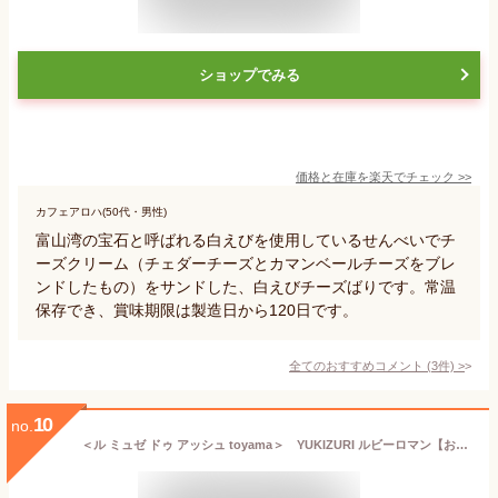
ショップでみる
価格と在庫を
楽天
でチェック
>>
カフェアロハ(50代・男性)
富山湾の宝石と呼ばれる白えびを使用しているせんべいでチ
ーズクリーム（チェダーチーズとカマンベールチーズをブレ
ンドしたもの）をサンドした、白えびチーズばりです。常温
保存でき、賞味期限は製造日から120日です。
全てのおすすめコメント
(
3
件)
>
10
no.
＜ル ミュゼ ドゥ アッシュ toyama＞ YUKIZURI ルビーロマン【お中元 贈り物 北陸 富山 石川 金沢 洋菓子 お土産 銘菓 雪吊り ぶどう グレープ 辻口 お取り寄せ 御挨拶 ギフト 贈答】