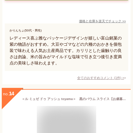
価格と在庫を
楽天
でチェック
>>
かりんちょ(50代・男性)
レディース喜ぶ雅なパッケージデザインが嬉しい富山銘菓の
紫の物語がおすすめ。大豆やゴマなどの六種のおかきを個包
装で味わえる人気お土産商品です。カリリとした歯触りの良
さは勿論、米の旨みがマイルドな塩味で引き立つ後引き度満
点の美味しさ味わえます。
全てのおすすめコメント
(
1
件)
>
14
no.
＜ル ミュゼ ドゥ アッシュ toyama＞ 黒のバウム スライス【お歳暮 贈り物 北陸 富山 石川 金沢 洋菓子 お土産 銘菓 雪吊り 辻口 お取り寄せ 御挨拶 ギフト 贈答】