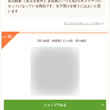
富山銘菓 である甘金丹と 富也萬という人気の2大スイーツの
セットになっている商品です。女子受けを狙うにはよいと思
います
全てのおすすめコメント
(
5
件)
>
13
no.
【富山銘菓・御菓蔵】6入×8袋 紫の物語
ショップでみる