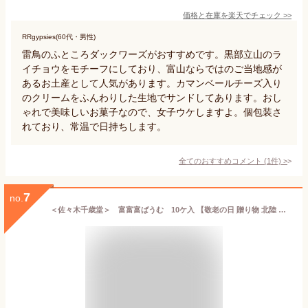
価格と在庫を
楽天
でチェック
>>
RRgypsies(60代・男性)
雷鳥のふところダックワーズがおすすめです。黒部立山のラ
イチョウをモチーフにしており、富山ならではのご当地感が
あるお土産として人気があります。カマンベールチーズ入り
のクリームをふんわりした生地でサンドしてあります。おし
ゃれで美味しいお菓子なので、女子ウケしますよ。個包装さ
れており、常温で日持ちします。
全てのおすすめコメント
(
1
件)
>
7
no.
＜佐々木千歳堂＞ 富富富ばうむ 10ケ入 【敬老の日 贈り物 北陸 富山 和菓子 お土産 銘菓 お取り寄せ 御挨拶 ギフト 贈答 のし可】