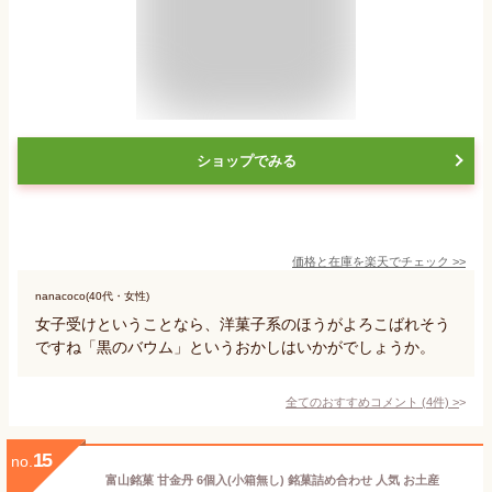
ショップでみる
価格と在庫を
楽天
でチェック
>>
nanacoco(40代・女性)
女子受けということなら、洋菓子系のほうがよろこばれそう
ですね「黒のバウム」というおかしはいかがでしょうか。
全てのおすすめコメント
(
4
件)
>
15
no.
富山銘菓 甘金丹 6個入(小箱無し) 銘菓詰め合わせ 人気 お土産