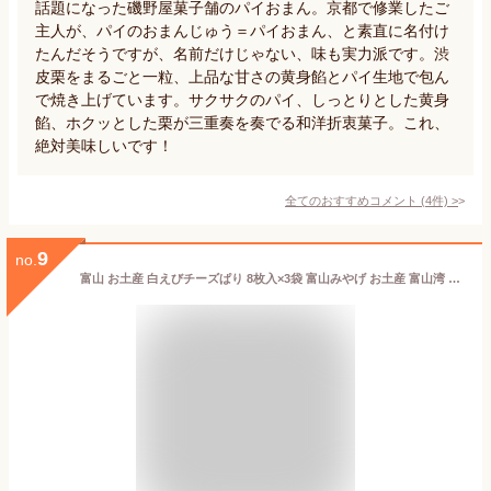
話題になった磯野屋菓子舗のパイおまん。京都で修業したご
主人が、パイのおまんじゅう＝パイおまん、と素直に名付け
たんだそうですが、名前だけじゃない、味も実力派です。渋
皮栗をまるごと一粒、上品な甘さの黄身餡とパイ生地で包ん
で焼き上げています。サクサクのパイ、しっとりとした黄身
餡、ホクッとした栗が三重奏を奏でる和洋折衷菓子。これ、
絶対美味しいです！
全てのおすすめコメント
(
4
件)
>
9
no.
富山 お土産 白えびチーズぱり 8枚入×3袋 富山みやげ お土産 富山湾 白えび 白エビ 白海老 せんべい 煎餅 チーズ iTQi 2年連続受賞 あいの風