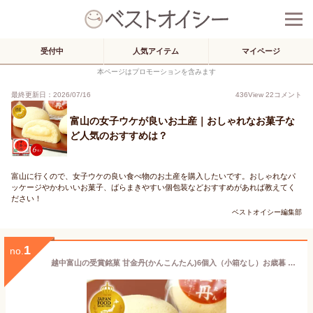
受付中
人気アイテム
マイページ
本ページはプロモーションを含みます
最終更新日：2026/07/16
436
View
22
コメント
富山の女子ウケが良いお土産｜おしゃれなお菓子な
ど人気のおすすめは？
富山に行くので、女子ウケの良い食べ物のお土産を購入したいです。おしゃれなパ
ッケージやかわいいお菓子、ばらまきやすい個包装などおすすめがあれば教えてく
ださい！
ベストオイシー編集部
1
no.
越中富山の受賞銘菓 甘金丹(かんこんたん)6個入（小箱なし）お歳暮 お菓子 スイーツ 和菓子 ≪ 内祝い 出産内祝い 結婚内祝い 新築 お祝い お返し ご挨拶 お中元 御中元 夏ギフト お歳暮 御歳暮 お年賀 お土産 帰省土産 贈り物 ≫ 個包装 詰め合わせ セット 美味しい