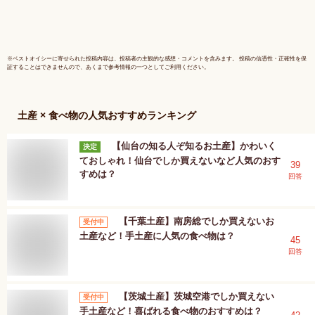
お年賀 お土産 帰省
土産 贈り物 ≫ 個包
装 詰め合わせ セッ
ト 美味しい
※
ベストオイシー
に寄せられた投稿内容は、投稿者の主観的な感想・コメントを含みます。 投稿の信憑性・正確性を保
証することはできませんので、あくまで参考情報の一つとしてご利用ください。
土産 × 食べ物
の人気おすすめランキング
【仙台の知る人ぞ知るお土産】かわいく
決定
ておしゃれ！仙台でしか買えないなど人気のおす
39
すめは？
回答
【千葉土産】南房総でしか買えないお
受付中
土産など！手土産に人気の食べ物は？
45
回答
【茨城土産】茨城空港でしか買えない
受付中
手土産など！喜ばれる食べ物のおすすめは？