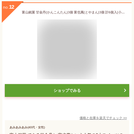
12
no.
富山銘菓 甘金丹(かんこんたん)3個 富也萬(とやまん)3個 計6個入(小箱なし)お歳暮 お菓子 スイーツ 和菓子 ≪ 内祝い 出産内祝い 結婚内祝い 新築 お祝い お返し ご挨拶 お中元 御中元 夏ギフト お歳暮 御歳暮 お年賀 お土産 帰省土産 贈り物 ≫ 個包装 詰め合わせ
ショップでみる
価格と在庫を
楽天
でチェック
>>
あみあみあみ(40代・女性)