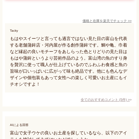
価格と在庫を
楽天
でチェック
>>
Tacky
もはやスイーツと言っても過言ではない見た目の富山を代表
する老舗蒲鉾店・河内屋が作る創作蒲鉾です。鯛や亀、巾着
など縁起の良いモチーフをあしらった色とりどりの見た目は
もはや蒲鉾というより芸術作品のよう。富山湾の魚のすり身
を贅沢に使って職人が仕上げているのでふわふわ食感と魚の
旨味が口いっぱいに広がって味も絶品です。他にも色んなデ
ザインや個包装もあって女性への楽しく可愛いお土産にもイ
チオシですよ！
全てのおすすめコメント
(
5
件)
>
AIによる回答
富山で女子ウケの良いお土産を探しているなら、以下のアイ