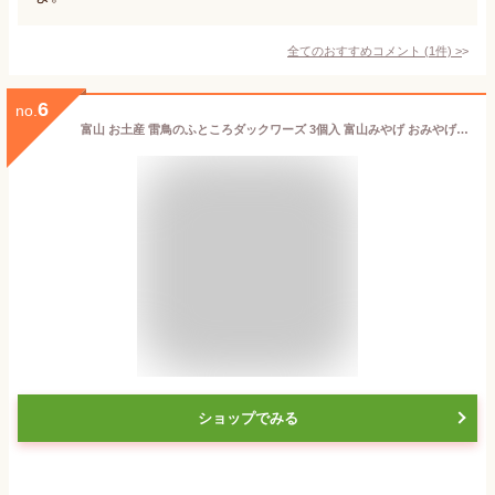
全てのおすすめコメント
(
1
件)
>
6
no.
富山 お土産 雷鳥のふところダックワーズ 3個入 富山みやげ おみやげ 立山 黒部 黒部峡谷 黒部ダム アルペンルート ライチョウ らいちょう 県鳥 あいの風
ショップでみる