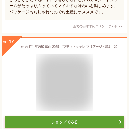
ームがたっぷり入っていてマイルドな味わいを楽しめます。
パッケージもおしゃれなのでお土産にオススメです。
全てのおすすめコメント
(
12
件)
>
17
no.
かまぼこ 河内屋 富山 2025 【プティ・キャレ マリアージュ黒3】 2025 ギフト お取り寄せグルメ 初節句 内祝い お祝い お返し 母の日 父の日 お中元 敬老の日 お歳暮 惣菜 スティック おつまみ 惣菜ギフト 2025 練り物
ショップでみる