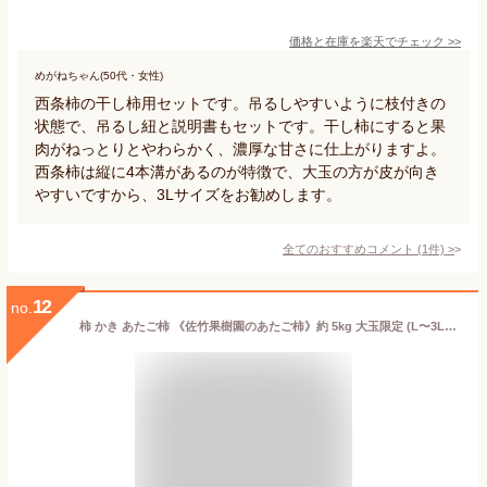
価格と在庫を
楽天
でチェック
>>
めがねちゃん(50代・女性)
西条柿の干し柿用セットです。吊るしやすいように枝付きの
状態で、吊るし紐と説明書もセットです。干し柿にすると果
肉がねっとりとやわらかく、濃厚な甘さに仕上がりますよ。
西条柿は縦に4本溝があるのが特徴で、大玉の方が皮が向き
やすいですから、3Lサイズをお勧めします。
全てのおすすめコメント
(
1
件)
>
12
no.
柿 かき あたご柿 《佐竹果樹園のあたご柿》約 5kg 大玉限定 (L〜3Lサイズ混合) よさ来い監修 愛宕柿 愛媛県 丹原産 干し柿 用 渋柿 枝付渋柿 干し柿 つるし柿 あんぽ柿 さらし柿用 【あたご柿 5キロ】《11月中旬よりご注文順発送》