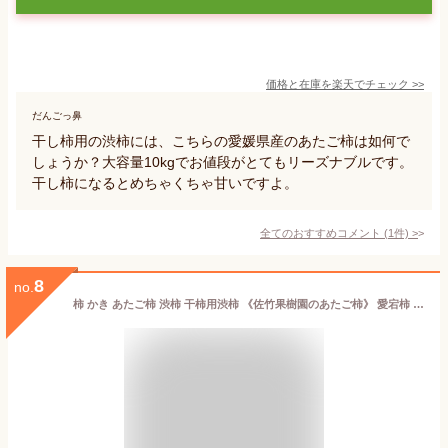
価格と在庫を
楽天
でチェック
>>
だんごっ鼻
干し柿用の渋柿には、こちらの愛媛県産のあたご柿は如何で
しょうか？大容量10kgでお値段がとてもリーズナブルです。
干し柿になるとめちゃくちゃ甘いですよ。
全てのおすすめコメント
(
1
件)
>
8
no.
柿 かき あたご柿 渋柿 干柿用渋柿 《佐竹果樹園のあたご柿》 愛宕柿 メガ盛り 20kg 大玉限定（Ｌ～３Ｌサイズ混合） よさ来い監修 愛媛県 丹原産 干し柿 用 渋柿 枝付渋柿 干し柿 つるし柿 あんぽ柿 さらし柿用 【メガ盛り あたご柿 ２０キロ】