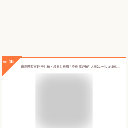
16
no.
奈良県西吉野 干し柿・吊るし柿用 ”渋柿 江戸柿” 大玉2L〜4L 約10kg【予約 11月以降】 送料無料