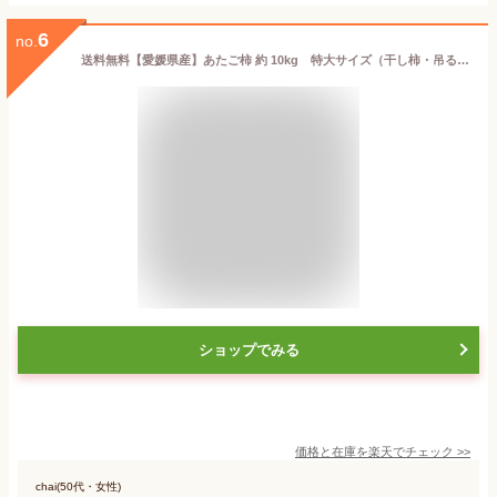
6
no.
送料無料【愛媛県産】あたご柿 約 10kg 特大サイズ（干し柿・吊るし柿・さわし柿用 渋柿・愛宕柿）
ショップでみる
価格と在庫を
楽天
でチェック
>>
chai(50代・女性)