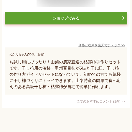
ショップでみる
価格と在庫を
楽天
でチェック
>>
めがねちゃん(50代・女性)
お試し用にぴったり！山梨の農家直送の枯露柿手作りセット
です。干し柿用の渋柿・甲州百目柿が5㎏と干し紐、干し柿
の作り方ガイドがセットになっていて、初めての方でも気軽
に干し柿づくりにトライできます。山梨特産の肉厚で食べ応
えのある高級干し柿・枯露柿が自宅で簡単に作れます。
全てのおすすめコメント
(
1
件)
>