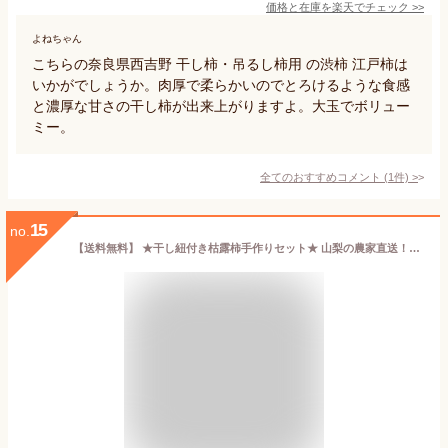
価格と在庫を
楽天
でチェック
>>
よねちゃん
こちらの奈良県西吉野 干し柿・吊るし柿用 の渋柿 江戸柿は
いかがでしょうか。肉厚で柔らかいのでとろけるような食感
と濃厚な甘さの干し柿が出来上がりますよ。大玉でボリュー
ミー。
全てのおすすめコメント
(
1
件)
>
15
no.
【送料無料】 ★干し紐付き枯露柿手作りセット★ 山梨の農家直送！甲 州百目柿 5キロ 加工用 干し柿用 渋柿