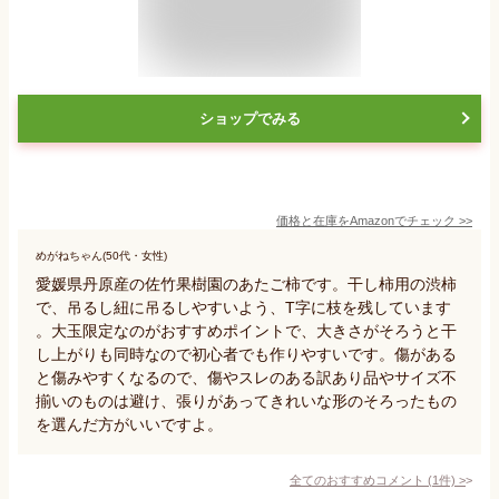
ショップでみる
価格と在庫を
Amazon
でチェック
>>
めがねちゃん(50代・女性)
愛媛県丹原産の佐竹果樹園のあたご柿です。干し柿用の渋柿
で、吊るし紐に吊るしやすいよう、T字に枝を残しています
。大玉限定なのがおすすめポイントで、大きさがそろうと干
し上がりも同時なので初心者でも作りやすいです。傷がある
と傷みやすくなるので、傷やスレのある訳あり品やサイズ不
揃いのものは避け、張りがあってきれいな形のそろったもの
を選んだ方がいいですよ。
全てのおすすめコメント
(
1
件)
>