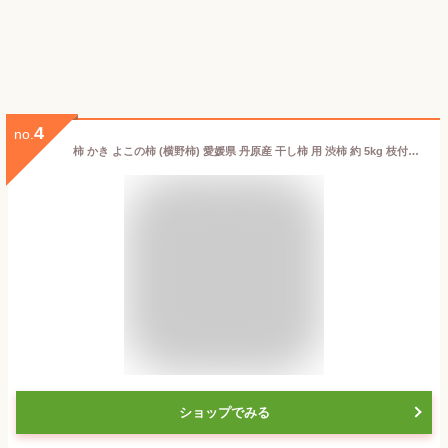
4
no.
柿 かき よこの柿 (横野柿) 愛媛県 丹原産 干し柿 用 渋柿 約 5kg 枝付渋柿 干し柿 つるし柿 あんぽ柿 さらし柿用 《予約販売》 11月下旬以降 ご注文順に発送 【よこの柿 5キロ】
ショップでみる