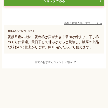
ショップでみる
価格と在庫を
楽天
でチェック
>>
soraあおい(60代・女性)
愛媛県産の渋柿・愛宕柿は実が大きく果肉が締まり、干し柿
づくりに最適。天日干しで甘みがぐっと凝縮し、濃厚で上品
な味わいに仕上がります。約10kgでたっぷり使えます。
全てのおすすめコメント（2件）