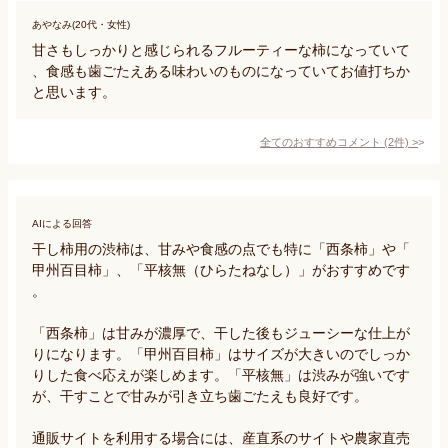
あやなみ(20代・女性)
甘さもしっかりと感じられるフルーティーな柿になっていて
、食感も歯ごたえある味わいのものになっていてお値打ちか
と思います。
全てのおすすめコメント
(
2
件)
>
AIによる回答
干し柿用の渋柿は、甘みや食感の点でも特に「西条柿」や「
甲州百目柿」、「平核無（ひらたねなし）」がおすすめです
。

「西条柿」は甘みが濃厚で、干した後もジューシーな仕上が
りになります。「甲州百目柿」はサイズが大きいのでしっか
りした食べ応えが楽しめます。「平核無」は渋みが強いです
が、干すことで甘みが引き立ち歯ごたえも良好です。

通販サイトを利用する場合には、産直系のサイトや農家直売