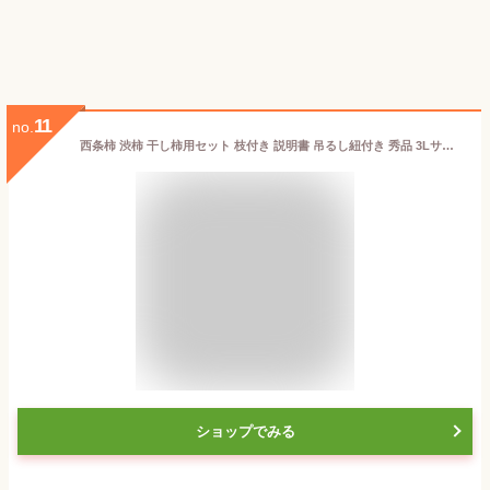
11
no.
西条柿 渋柿 干し柿用セット 枝付き 説明書 吊るし紐付き 秀品 3Lサイズ 7kg 岡山県産 島根県産
ショップでみる