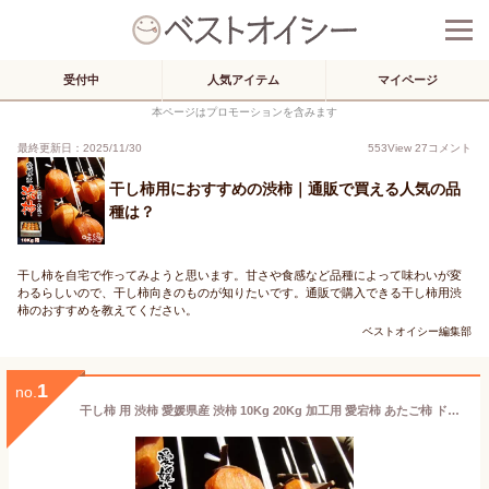
受付中
人気アイテム
マイページ
本ページはプロモーションを含みます
最終更新日：2025/11/30
553
View
27
コメント
干し柿用におすすめの渋柿｜通販で買える人気の品
種は？
干し柿を自宅で作ってみようと思います。甘さや食感など品種によって味わいが変
わるらしいので、干し柿向きのものが知りたいです。通販で購入できる干し柿用渋
柿のおすすめを教えてください。
ベストオイシー編集部
1
no.
干し柿 用 渋柿 愛媛県産 渋柿 10Kg 20Kg 加工用 愛宕柿 あたご柿 ドライフルーツ ドライ柿 自家製 手作り ハンドメイド 干柿 ほしがき 吊るし柿 つるし柿 しぶがき シブガキ 送料無料 早割 価格 早期ご予約受付 数量限定 につきお早めのご予約を