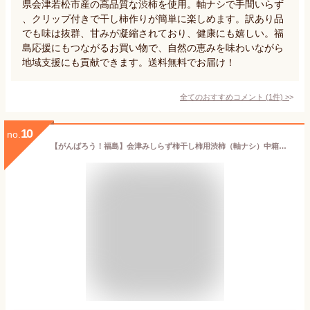
県会津若松市産の高品質な渋柿を使用。軸ナシで手間いらず
、クリップ付きで干し柿作りが簡単に楽しめます。訳あり品
でも味は抜群、甘みが凝縮されており、健康にも嬉しい。福
島応援にもつながるお買い物で、自然の恵みを味わいながら
地域支援にも貢献できます。送料無料でお届け！
全てのおすすめコメント
(
1
件)
>
10
no.
【がんばろう！福島】会津みしらず柿干し柿用渋柿（軸ナシ）中箱・柿・国産（福島県会津若松市）贈答/お歳暮/柿/渋柿/干し柿/福島/会津/訳あり/わけあり/送料込み/果物/加工