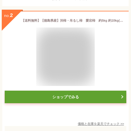
2
no.
【送料無料】【徳島県産】渋柿・吊るし柿 愛宕柿 約5kg 約10kg(北海道沖縄別途送料加算)
ショップでみる
価格と在庫を
楽天
でチェック
>>