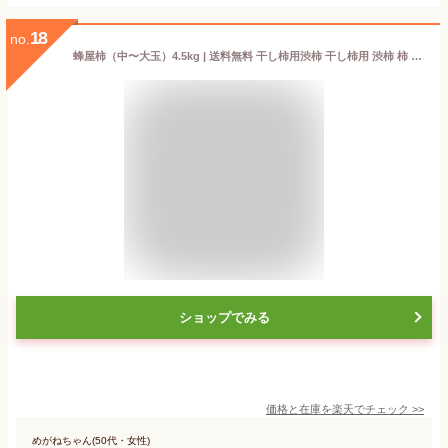
18
no.
蜂屋柿（中〜大玉）4.5kg | 送料無料 干し柿用渋柿 干し柿用 渋柿 柿 干し柿用柿 ほしがき 吊るし柿 吊し柿 つるし柿 吊るし柿用渋柿 干柿 用 渋柿 干し柿用の柿 干す柿 果物 フルーツ 旬 栃木県産 国産 贈り物 ギフト【WS】
ショップでみる
価格と在庫を
楽天
でチェック
>>
めがねちゃん(50代・女性)