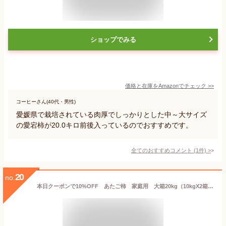
ショップでみる
価格と在庫を
Amazon
でチェック
>>
コーヒーさん(40代・男性)
愛媛県で栽培されている肉厚でしっかりとした中～大サイズ
の愛宕柿が20.0キロ前後入っているのでおすすめです。
全てのおすすめコメント
(
1
件)
>
20
no.
本日クーポンで10%OFF あたご柿 家庭用 大箱20kg（10kgX2箱）中~小サイズ 送料無料・愛宕柿（干し柿用）渋柿・大箱20kg・愛媛産・ご家庭用