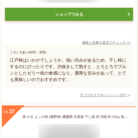
ショップでみる
価格と在庫を
楽天
でチェック
>>
ころころあい(40代・女性)
江戸柿はいかがでしょうか。強い渋みがあるため、干し柿に
するのにぴったりです。渋抜きして熟すと、とろとろでプル
ンとしたゼリー状の食感になり、濃厚な甘みがあって、とて
も美味しいのでおすすめです。
全てのおすすめコメント
(
1
件)
>
17
no.
柿 かき よこの柿 (横野柿) 愛媛県 丹原産 干し柿 用 渋柿 約 10kg 枝付渋柿 干し柿 つるし柿 あんぽ柿 さらし柿用 《予約販売》 11月下旬以降 ご注文順に発送 【よこの柿 10キロ】