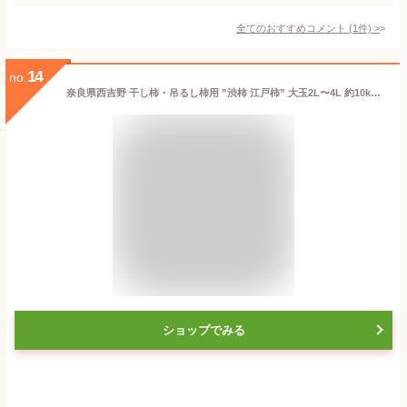
全てのおすすめコメント
(
1
件)
>
14
no.
奈良県西吉野 干し柿・吊るし柿用 ”渋柿 江戸柿” 大玉2L〜4L 約10kg 【北海道・沖縄・離島以外送料無料】 フルーツ ギフト 贈り物 スイーツ プレゼント お祝い 御礼 干柿 あんぽ柿 市田柿
ショップでみる