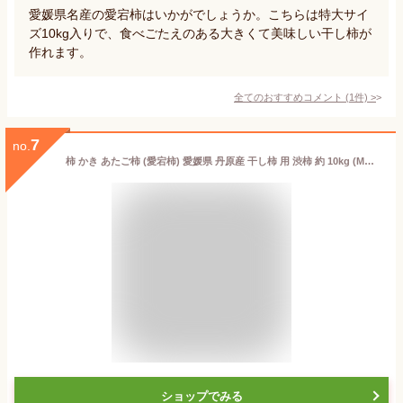
愛媛県名産の愛宕柿はいかがでしょうか。こちらは特大サイ
ズ10kg入りで、食べごたえのある大きくて美味しい干し柿が
作れます。
全てのおすすめコメント
(
1
件)
>
7
no.
柿 かき あたご柿 (愛宕柿) 愛媛県 丹原産 干し柿 用 渋柿 約 10kg (M〜Sサイズ) 枝付渋柿 干し柿 つるし柿 あんぽ柿 さらし柿用 【あたご柿 10キロ M～Sサイズ 】《2～3営業日以内に発送》
ショップでみる