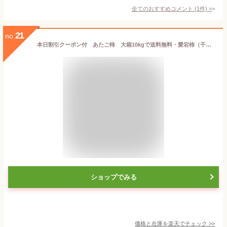
全てのおすすめコメント
(
1
件)
>
21
no.
本日割引クーポン付 あたご柿 大箱10kgで送料無料・愛宕柿（干し柿用）渋柿・大箱10kg・愛媛産・ご家庭用
ショップでみる
価格と在庫を
楽天
でチェック
>>