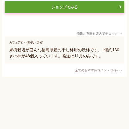
ショップでみる
価格と在庫を
楽天
でチェック
>>
カフェアロハ(50代・男性)
果樹栽培が盛んな福島県産の干し柿用の渋柿です。1個約160
ｇの柿が48個入っています。発送は11月のみです。
全てのおすすめコメント
(
1
件)
>