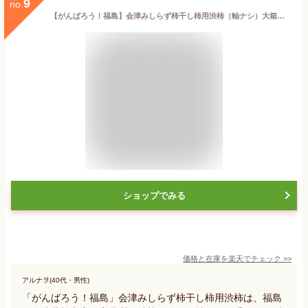
9
no.
【がんばろう！福島】会津みしらず柿干し柿用渋柿（軸ナシ）大箱（クリップ付き）・柿・国産（福島県会津若松市）柿/渋柿/干し柿/福島/会津/訳あり/送料込み/果物/加工
ショップでみる
価格と在庫を
楽天
でチェック
>>
アルナヲ(40代・男性)
「がんばろう！福島」会津みしらず柿干し柿用渋柿は、福島