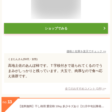
ショップでみる
価格と在庫を
楽天
でチェック
>>
くまたんさん(50代・女性)
高地土佐のあんぽ柿です。Ｔ字枝付きで送られてくるのでう
まみがしっかりと残っています。大玉で、肉厚なので食べ応
え抜群です。
全てのおすすめコメント
(
1
件)
>
13
no.
【送料無料】干し柿用 愛宕柿 10kg 多少キズあり【11月中旬以降発送】｜愛媛県 西条市 丹原 渋柿 冬の風物詩 柿産地 直送 毎年大人気 期間限定 数量限定 つるし柿