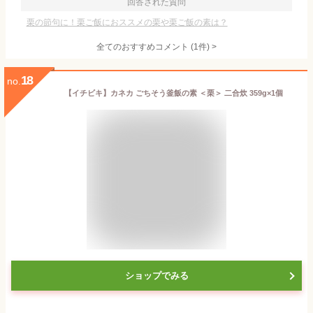
回答された質問
栗の節句に！栗ご飯におススメの栗や栗ご飯の素は？
全てのおすすめコメント
(
1
件)
>
18
no.
【イチビキ】カネカ ごちそう釜飯の素 ＜栗＞ 二合炊 359g×1個
ショップでみる