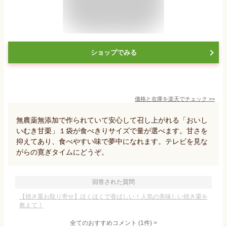
ショップでみる
価格と在庫を
楽天
でチェック
>>
無農薬無添加で作られていて安心して召し上がれる「おいし
いむき甘栗」１袋が食べきりサイズで量が選べます。甘さを
抑えてあり、食べやすい味で夢中になれます。テレビを見な
がらの寛ぎタイムにどうぞ。
回答された質問
【焼き栗お取り寄せ】ほくほくで香ばしい！人気の美味しい焼き栗を
教えて！
全てのおすすめコメント
(
1
件)
>