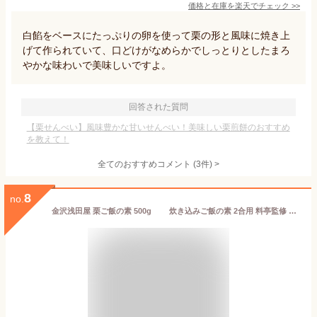
価格と在庫を
楽天
でチェック
>>
白餡をベースにたっぷりの卵を使って栗の形と風味に焼き上
げて作られていて、口どけがなめらかでしっとりとしたまろ
やかな味わいで美味しいですよ。
回答された質問
【栗せんべい】風味豊かな甘いせんべい！美味しい栗煎餅のおすすめ
を教えて！
全てのおすすめコメント
(
3
件)
>
8
no.
金沢浅田屋 栗ご飯の素 500g 炊き込みご飯の素 2合用 料亭監修 国産栗 鰹節 昆布 期間限定