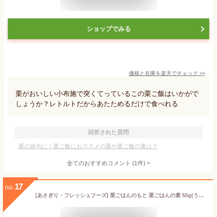
ショップでみる
価格と在庫を
楽天
でチェック
>>
栗がおいしい小布施で突くてっているこの栗ご飯はいかがで
しょうか？レトルトだからあたためるだけで食べれる
回答された質問
栗の節句に！栗ご飯におススメの栗や栗ご飯の素は？
全てのおすすめコメント
(
1
件)
>
17
no.
[あさぎり・フレッシュフーズ] 栗ごはんのもと 栗ごはんの素 55g(うち栗20g) /栗飯 くりごはん くりめし 栗おこわ くり 九州産 熊本県 あったかごはん まぜるだけ 簡単 手軽 和栗 和くり 手間なし 美味しい