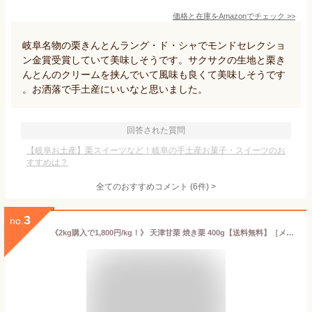
価格と在庫を
Amazon
でチェック
>>
岐阜名物の栗きんとんラング・ド・シャでモンドセレクショ
ン金賞受賞していて美味しそうです。サクサクの生地と栗き
んとんのクリームを挟んでいて風味も良くて美味しそうです
。お洒落で手土産にいいなと思いました。
回答された質問
【岐阜お土産】栗スイーツなど！岐阜の手土産お菓子・スイーツのお
すすめは？
全てのおすすめコメント
(
6
件)
>
3
no.
《2kg購入で1,800円/kg！》 天津甘栗 焼き栗 400g【送料無料】［メール便］【3～4営業日以内に出荷】国内焼き上げ 国内 焼き上げ 栗 くり クリ マロン 天津 甘栗 あまぐり 焼き栗 焼栗 殻付き 皮付き 殻 皮 無添加 砂糖不使用 水あめ不使用