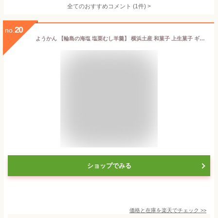
全てのおすすめコメント
(
1
件)
>
20
no.
ようかん 【輪島の海塩 塩栗むし羊羹】 横浜土産 和菓子 上生菓子 ギフト 【送料無料】
ショップでみる
価格と在庫を
楽天
でチェック
>>