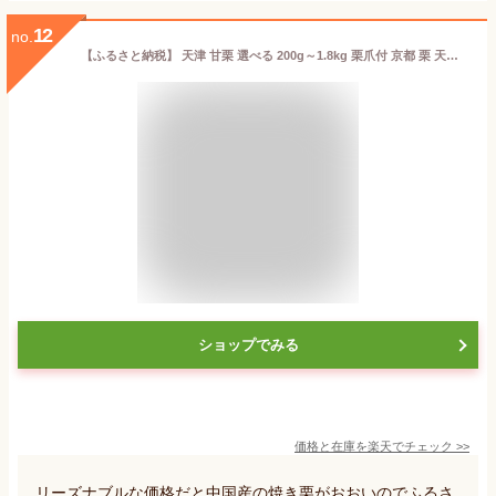
12
no.
【ふるさと納税】 天津 甘栗 選べる 200g～1.8kg 栗爪付 京都 栗 天津甘栗 期間限定 数量限定 限定 焼栗 焼き栗 おやつ あまぐり くり お菓子 おつまみ スイーツ ケーキ 和菓子 洋菓子 アレンジ レシピ パウンドケーキ 甘露煮 マロン モンブラン 栗ご飯 旬 秋 冬 八幡 京都府
ショップでみる
価格と在庫を
楽天
でチェック
>>
リーズナブルな価格だと中国産の焼き栗がおおいのでふるさ