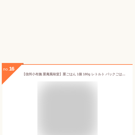
16
no.
【信州小布施 栗庵風味堂】栗ごはん 1個 180g レトルト パックごはん 国産 マロン くり クリ うるち米 おせち料理 お土産 御中元 御歳暮 御年賀 非常食 小布施町 長野県 北信濃