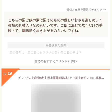
価格と在庫を
楽天
でチェック
>>
こちらの栗ご飯の素は栗そのものの優しい甘さも楽しめ、7
種類の具材入りなのもいいです。ご飯に混ぜて炊くだけの手
軽さで、風味良く炊き上がるのもいいですね。
回答された質問
栗の節句に！栗ご飯におススメの栗や栗ご飯の素は？
全てのおすすめコメント
(
1
件)
>
19
no.
ギフトHG【送料無料】極上栗蒸羊羹2本+ぐり茶【楽ギフ_のし宛書】【送料無料、栗蒸しようかん、和スイーツ、和菓子、お菓子、伊豆、お土産、お取り寄せ】