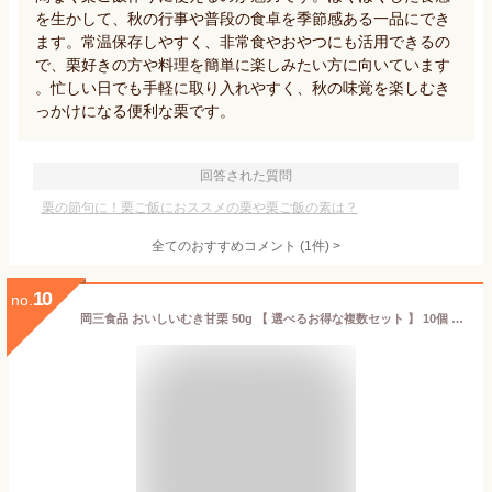
を生かして、秋の行事や普段の食卓を季節感ある一品にでき
ます。常温保存しやすく、非常食やおやつにも活用できるの
で、栗好きの方や料理を簡単に楽しみたい方に向いています
。忙しい日でも手軽に取り入れやすく、秋の味覚を楽しむき
っかけになる便利な栗です。
回答された質問
栗の節句に！栗ご飯におススメの栗や栗ご飯の素は？
全てのおすすめコメント
(
1
件)
>
10
no.
岡三食品 おいしいむき甘栗 50g 【 選べるお得な複数セット 】 10個 or 20個 (1ケース) 無農薬 無添加 有機JAS認証 むき栗 chestnut 送料無料