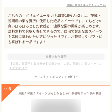
価格と在庫を
楽天
でチェック
>>
こちらの「グリュイエール おちぼ栗18枚入×2」は、茨城・
笠間産の栗を贅沢に使用した絶品スイーツです。くちどけの
良いほろほろとした食感と、濃厚な栗の風味が楽しめます。
送料無料でお取り寄せできるので、自宅で贅沢な栗スイーツ
を気軽に味わいたい方にぴったりです。お茶請けやギフトに
も喜ばれる一品ですよ！
回答された質問
【笠間の栗菓子お取り寄せ】笠間名物！人気の美味しい栗スイーツの
おすすめは？
全てのおすすめコメント
(
6
件)
>
6
no.
お菓子 和菓子 スイーツ おもしろ おしゃれ 個包装 チョコ 以外 義理 職場 食べ物 高級 和風 お取り寄せ 詰め合わせ スイーツグランプリ1位 岐阜中津川 栗きんとん 6個入り 誕生日 プレゼント お土産 贈り物 各種のし対応