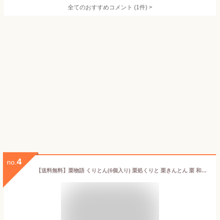
全てのおすすめコメント
(
1
件)
>
4
no.
【送料無料】栗物語 くりとん(6個入り) 栗処くりと 栗きんとん 栗 和菓子 ギフト 敬老の日 手土産 お礼 茨城県 和栗 お菓子 スイーツ おしゃれ 栗菓子 くり きんとん くりきんとん お取り寄せ 茨城 笠間 販売 栗のお菓子 茨城県笠間市 笠間の栗