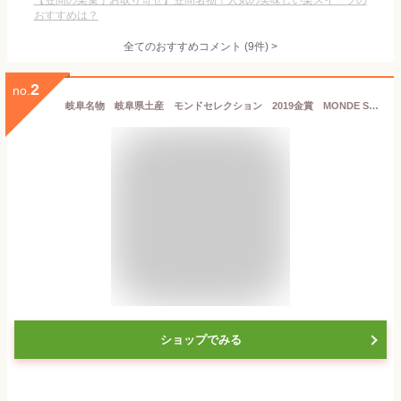
【笠間の栗菓子お取り寄せ】笠間名物！人気の美味しい栗スイーツの
おすすめは？
全てのおすすめコメント
(
9
件)
>
2
no.
岐阜名物 岐阜県土産 モンドセレクション 2019金賞 MONDE SELECTION 2019 GOLD AWARD 岐阜栗きんとんラングドシャ GIFU Kurikinton Langue de Chat 栗きんとん 10枚入り
ショップでみる