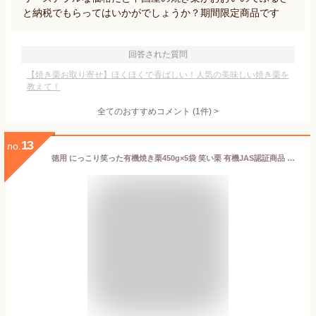
と納税でもらってはいかがでしょうか？期間限定商品です
回答された質問
【焼き栗お取り寄せ】ほくほくで香ばしい！人気の美味しい焼き栗を
教えて！
全てのおすすめコメント
(
1
件)
>
13
no.
徳用 にっこり笑った有機焼き栗450g×5袋 笑い栗 有機JAS認証商品 割りやすい切れ目が入って栗がニコニコ笑っている有機の焼栗です。75g×6袋の小分け商品なので、おやつとして持ち運びにも便利です。 株式会社栗山商事 栗 有機笑い栗 送料無料 お得セット