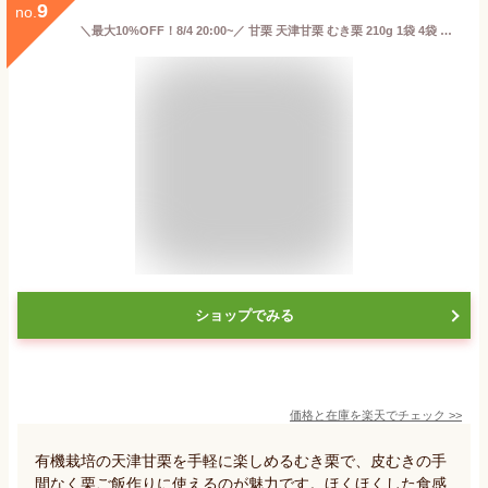
9
no.
＼最大10%OFF！8/4 20:00~／ 甘栗 天津甘栗 むき栗 210g 1袋 4袋 ほくほく くり おやつ 有機栽培 栗 くり 栗ごはん クリ 夜食 ローリングストック 常備食 有機 JAS認証 オーガニック 朝食 置き換え ダイエット
ショップでみる
価格と在庫を
楽天
でチェック
>>
有機栽培の天津甘栗を手軽に楽しめるむき栗で、皮むきの手
間なく栗ご飯作りに使えるのが魅力です。ほくほくした食感