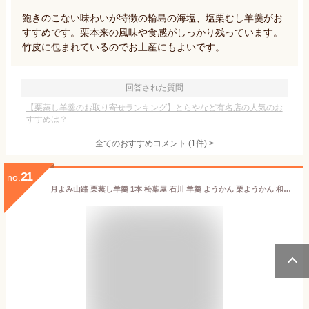
飽きのこない味わいが特徴の輪島の海塩、塩栗むし羊羹がお
すすめです。栗本来の風味や食感がしっかり残っています。
竹皮に包まれているのでお土産にもよいです。
回答された質問
【栗蒸し羊羹のお取り寄せランキング】とらやなど有名店の人気のお
すすめは？
全てのおすすめコメント
(
1
件)
>
21
no.
月よみ山路 栗蒸し羊羹 1本 松葉屋 石川 羊羹 ようかん 栗ようかん 和菓子 グルメ 逸品 人気