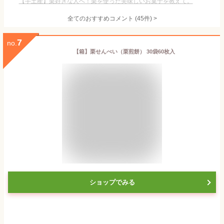
【手土産】栗好きな人へ！栗を使った美味しいお菓子を教えて。
全てのおすすめコメント
(
45
件)
>
7
no.
【箱】栗せんべい（栗煎餅） 30袋60枚入
ショップでみる