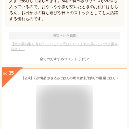
人まで安心して楽しめます。50gの食べきりサイズが20個も
入っているので、おやつや小腹が空いたときのお供にはもち
ろん、お出かけの持ち運びや日々のストックとしても大活躍
する優れものです。
回答された質問
【焼き栗お取り寄せ】ほくほくで香ばしい！人気の美味しい焼き栗を
教えて！
全てのおすすめコメント
(
1
件)
>
15
no.
【公式】石井食品 炊き込みごはんの素 京都京丹波町の栗 栗ごはん（常温保存）｜ (1袋)