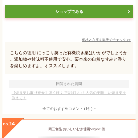
ショップでみる
価格と在庫を
楽天
でチェック
>>
こちらの徳用 にっこり笑った有機焼き栗はいかがでしょうか
。添加物や甘味料不使用で安心。栗本来の自然な甘みと香り
を楽しめますよ。オススメします。
回答された質問
【焼き栗お取り寄せ】ほくほくで香ばしい！人気の美味しい焼き栗を
教えて！
全てのおすすめコメント
(
1
件)
>
14
no.
岡三食品 おいしいむき甘栗50g×20個