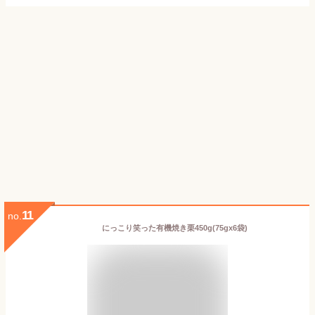
11
no.
にっこり笑った有機焼き栗450g(75gx6袋)