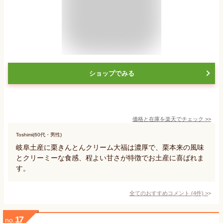
ショップでみる
価格と在庫を
楽天
でチェック
>>
Toshimi(60代・男性)
岐阜土産に栗きんとんクリーム大福は濃厚で、栗本来の風味
とクリーミーな食感、程よい甘さが特徴でお土産に喜ばれま
す。
全てのおすすめコメント
(
4
件)
>
17
no.