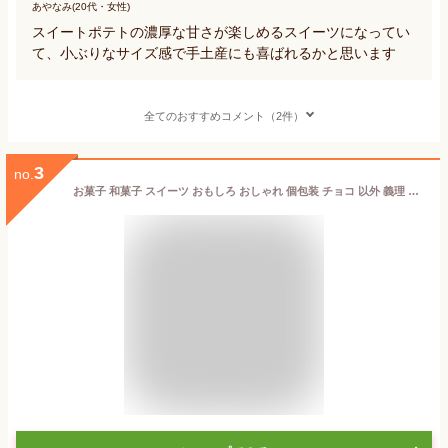
あやなみ(20代・女性)
スイートポテトの濃厚な甘さが楽しめるスイーツになってい
て、小ぶりなサイズ感で手土産にも喜ばれるかと思います
全てのおすすめコメント（2件）
3
no.
お菓子 和菓子 スイーツ おもしろ おしゃれ 個包装 チョコ 以外 義理 職場 食べ物 高級 和風 お取り寄せ 詰め合わせ スイーツグランプリ1位 岐阜中津川 栗きんとん 6個入り 誕生日 プレゼント お土産 贈り物 各種のし対応