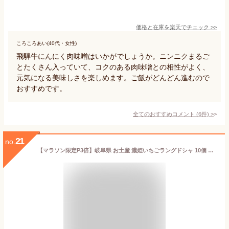
価格と在庫を
楽天
でチェック
>>
ころころあい(40代・女性)
飛騨牛にんにく肉味噌はいかがでしょうか。ニンニクまるご
とたくさん入っていて、コクのある肉味噌との相性がよく、
元気になる美味しさを楽しめます。ご飯がどんどん進むので
おすすめです。
全てのおすすめコメント
(
6
件)
>
21
no.
【マラソン限定P3倍】岐阜県 お土産 濃姫いちごラングドシャ 10個 長登屋 濃姫 イチゴ 苺 贈答品 手土産 ラングドシャ 個包装 ばらまき スイーツ ご当地 クッキー 洋菓子 ナガトヤ 長登屋