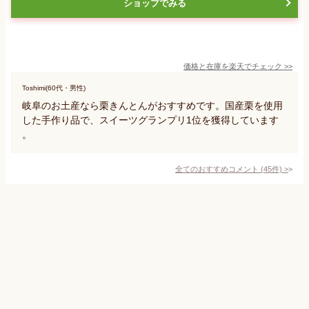
ショップでみる
価格と在庫を
楽天
でチェック
>>
Toshimi(60代・男性)
岐阜のお土産なら栗きんとんがおすすめです。国産栗を使用
した手作り品で、スイーツグランプリ1位を獲得しています
。
全てのおすすめコメント
(
45
件)
>