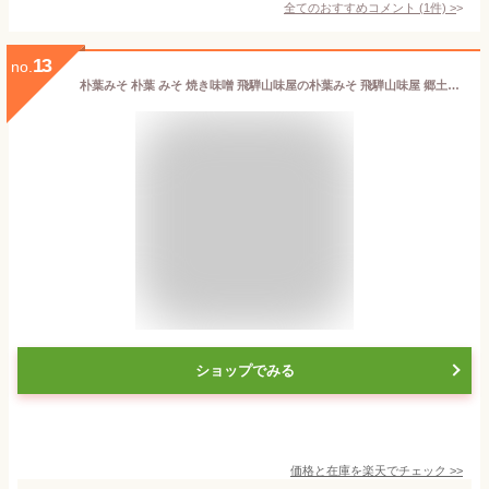
全てのおすすめコメント
(
1
件)
>
13
no.
朴葉みそ 朴葉 みそ 焼き味噌 飛騨山味屋の朴葉みそ 飛騨山味屋 郷土料理 おみやげ 飛騨のごちそう 飛騨のごっつお 素朴 素朴な香り おふくろの味 使い切り お茶漬け 酒の肴 飛騨の味 飛騨名物 岐阜 飛騨 高山 ふく福
ショップでみる
価格と在庫を
楽天
でチェック
>>