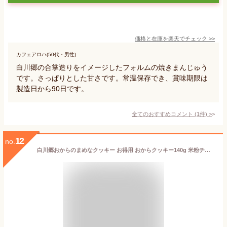
価格と在庫を
楽天
でチェック
>>
カフェアロハ(50代・男性)
白川郷の合掌造りをイメージしたフォルムの焼きまんじゅう
です。さっぱりとした甘さです。常温保存でき、賞味期限は
製造日から90日です。
全てのおすすめコメント
(
1
件)
>
12
no.
白川郷おからのまめなクッキー お得用 おからクッキー140g 米粉チーズ お菓子 大豆 おしゃれ かわいい 贈答 ギフト おから おからクッキー ダイエット 生おから こだわり 国産 クッキー 米粉 ヘルシー 小麦粉不使用 グルテンフリー