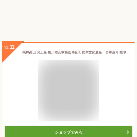
11
no.
飛騨高山 お土産 白川郷合掌集落 8個入 世界文化遺産 合掌造り 岐阜 飛騨 高山 白川郷 お土産 和菓子 人形焼 ふく福
ショップでみる