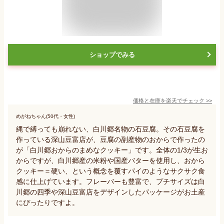
ショップでみる
価格と在庫を
楽天
でチェック
>>
めがねちゃん(50代・女性)
縄で縛っても崩れない、白川郷名物の石豆腐。その石豆腐を
作っている深山豆富店が、豆腐の副産物のおからで作ったの
が「白川郷おからのまめなクッキー」です。全体の1/3が生お
からですが、白川郷産の米粉や国産バターを使用し、おから
クッキー＝硬い、という概念を覆すパイのようなサクサク食
感に仕上げています。フレーバーも豊富で、プチサイズは白
川郷の四季や深山豆富店をデザインしたパッケージがお土産
にぴったりですよ。