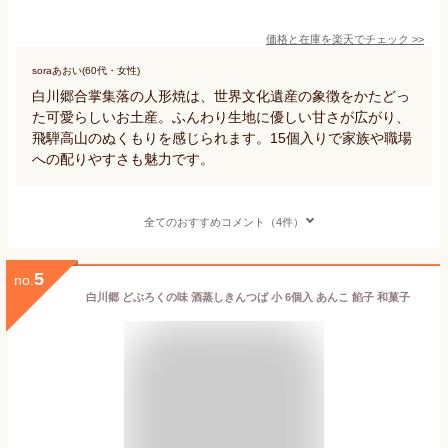
価格と在庫を
楽天
でチェック
>>
soraあおい(60代・女性)
白川郷合掌集落の人形焼は、世界文化遺産の象徴をかたどっ
た可愛らしいお土産。ふんわり生地に優しい甘さが広がり、
飛騨高山のぬくもりを感じられます。15個入りで家族や職場
への配りやすさも魅力です。
全てのおすすめコメント（4件）
5
no.
白川郷 どぶろくの味 酒蒸しきんつば 小 6個入 あんこ 餡子 和菓子