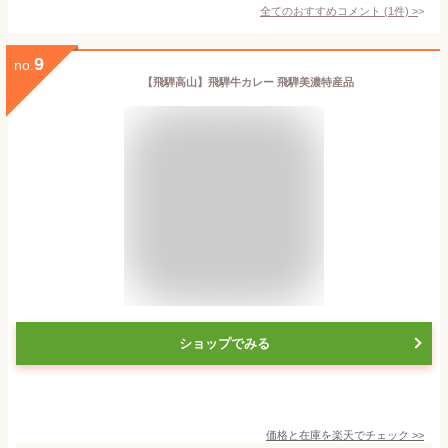
全てのおすすめコメント
(
1
件)
>
9
no.
【飛騨高山】飛騨牛カレー 飛騨美濃特産品
ショップでみる
価格と在庫を
楽天
でチェック
>>