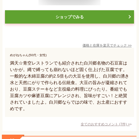
ショップでみる
価格と在庫を
楽天
でチェック
>>
めがねちゃん(50代・女性)
満天☆青空レストランでも紹介された白川郷名物の石豆富は
いかが。縄で縛っても崩れないほど固く仕上げた豆腐です。
一般的な木綿豆腐の約2.5倍もの大豆を使用し、白川郷の湧き
水と天然にがりで作られる伝統食。大豆の旨みが凝縮されて
おり、豆腐ステーキなど主役級の料理にぴったり。番組でも
豆腐カツや麻婆豆腐にアレンジされ、旨味がすごい！と絶賛
されていましたよ。白川郷ならではの味で、お土産におすす
めです。
全てのおすすめコメント
(
7
件)
>