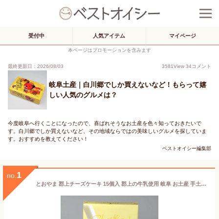
受付中
人気アイテム
マイページ
本ページはプロモーションを含みます
最終更新日：2026/08/03
3581
View
34
コメント
岐阜土産｜白川郷でしか買えないなど！もらって嬉
しい人気のグルメは？
今度岐阜へ行くことになったので、喜ばれそうなお土産を色々知っておきたいで
す。白川郷でしか買えないなど、その地域ならではの美味しいグルメを探していま
す。おすすめを教えてください！
ベストオイシー編集部
1
no.
とおやま 郡上チーズケーキ 15個入 郡上の牛乳使用 岐阜 お土産 手土産 箱菓子 小分け お菓子