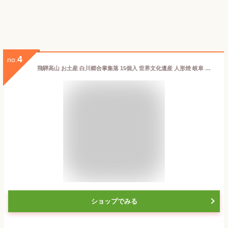
4
no.
飛騨高山 お土産 白川郷合掌集落 15個入 世界文化遺産 人形焼 岐阜 お土産 合掌造り
ショップでみる