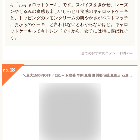
キ「おキャロットケーキ」です。スパイスをきかせ、レーズ
ンやくるみの食感も楽しいしっとり食感のキャロットケーキ
と、トッピングのレモンクリームの爽やかさがベストマッチ
。おからのケーキ、と言われないとわからないほど。キャロ
ットケーキって今トレンドですから、女子には特に喜ばれそ
う。
全てのおすすめコメント
(
1
件)
>
18
no.
＼最大1500円OFF／11/1～ お歳暮 早割 豆腐 白川郷 深山豆富店 石豆富 3個 セット 満天★青空レストランで紹介 3丁 高級 御歳暮 3000円以下 冬ギフト ギフト お取り寄せ 豆腐ステーキ 冷奴 国産大豆 天然にがり 伝統の味 飛騨 石豆腐 堅豆腐 木綿豆腐 石豆腐