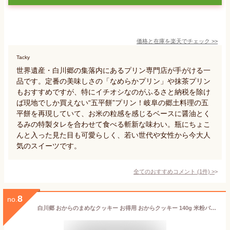
価格と在庫を
楽天
でチェック
>>
Tacky
世界遺産・白川郷の集落内にあるプリン専門店が手がける一
品です。定番の美味しさの「なめらかプリン」や抹茶プリン
もおすすめですが、特にイチオシなのがふるさと納税を除け
ば現地でしか買えない“五平餅”プリン！岐阜の郷土料理の五
平餅を再現していて、お米の粒感を感じるベースに醤油とく
るみの特製タレを合わせて食べる斬新な味わい。瓶にちょこ
んと入った見た目も可愛らしく、若い世代や女性から今大人
気のスイーツです。
全てのおすすめコメント
(
1
件)
>
8
no.
白川郷 おからのまめなクッキー お得用 おからクッキー 140g 米粉バター お菓子 大豆 おしゃれ かわいい 贈答 ギフト おから ダイエット 生おから こだわり 国産 クッキー 米粉 ヘルシー 小麦粉不使用 グルテンフリー ホワイトデー お返し チョコ以外