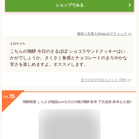
ショップでみる
価格と在庫を
Amazon
でチェック
>>
よねちゃん
こちらの飛騨 今日のさるぼぼ ショコラサンドクッキーはい
かがでしょうか。さくさく食感とチョコレートのまろやかな
甘さを楽しめますよ。オススメします。
全てのおすすめコメント
(
5
件)
>
15
no.
飛騨銘菓 しらさぎ物語part2(大)(18個)/飛騨 岐阜 下呂温泉 岐阜お土産//