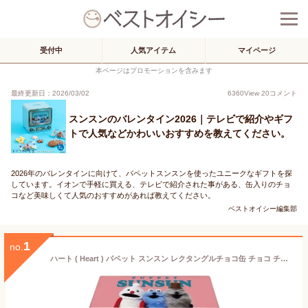
受付中
人気アイテム
マイページ
本ページはプロモーションを含みます
最終更新日：2026/03/02
6360
View
20
コメント
スンスンのバレンタイン2026｜テレビで紹介やギフ
トで人気などかわいいおすすめを教えてください。
2026年のバレンタインに向けて、パペットスンスンを使ったユニークなギフトを探
しています。イオンで手軽に買える、テレビで紹介された事がある、缶入りのチョ
コなど美味しくて人気のおすすめがあれば教えてください。
ベストオイシー編集部
1
no.
ハート ( Heart ) パペット スンスン レクタングルチョコ缶 チョコ チョコレート バレンタインデー ホワイトデー