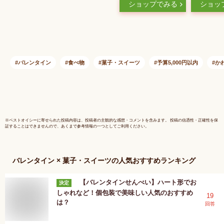
ショップでみる
ショッ
ョコ チョコレート
2026 チ
バレンタインデー ホ
トデー 板
ワイトデー
バレンタイン
食べ物
菓子・スイーツ
予算5,000円以内
か
※
ベストオイシー
に寄せられた投稿内容は、投稿者の主観的な感想・コメントを含みます。 投稿の信憑性・正確性を保
証することはできませんので、あくまで参考情報の一つとしてご利用ください。
バレンタイン × 菓子・スイーツ
の人気おすすめランキング
【バレンタインせんべい】ハート形でお
決定
しゃれなど！個包装で美味しい人気のおすすめ
19
は？
回答