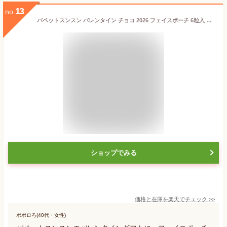
13
no.
パペットスンスン バレンタイン チョコ 2026 フェイスポーチ 6粒入 キャラクター チョコレート ギフト お菓子 スンスン グッズ 小物入れ インテリア かわいい 映え SNS話題 人気キャラ
ショップでみる
価格と在庫を
楽天
でチェック
>>
ポポロろ(40代・女性)