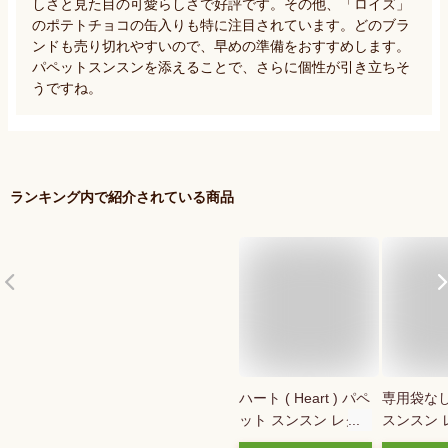
しさと見た目の可愛らしさで好評です。その他、「ロイズ」
のポテトチョコの缶入りも特に注目されています。どのブラ
ンドも売り切れやすいので、早めの準備をおすすめします。
パペットスンスンを添えることで、さらに個性が引き立ちそ
うですね。
ランキング内で紹介されている商品
ハート ( Heart ) パペ
専用袋なし
ット スンスン レク
スンスン 
タングルチョコ缶 チ
ビ缶 バレ