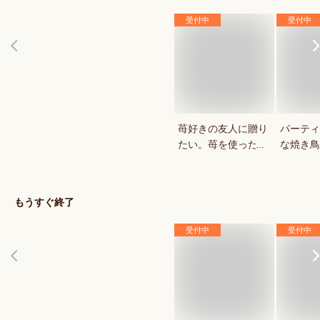
受付中
受付中
苺好きの友人に贈り
パーティ
たい。苺を使ったお
な焼き鳥
菓子・スイーツを教
していま
えてください。
もうすぐ終了
受付中
受付中