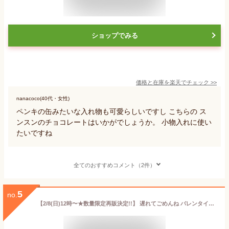
ショップでみる
価格と在庫を
楽天
でチェック
>>
nanacoco(40代・女性)
ペンキの缶みたいな入れ物も可愛らしいですし こちらの ス
ンスンのチョコレートはいかがでしょうか。 小物入れに使い
たいですね
全てのおすすめコメント（2件）
5
no.
【2/8(日)12時〜★数量限定再販決定!!】 遅れてごめんね バレンタイン 2026 お菓子 チョコ チョコレート ギフト『パペットスンスン』フェイスポーチ【SN-4】おしゃれ かわいい お返し 誕生日プレゼント【VT】