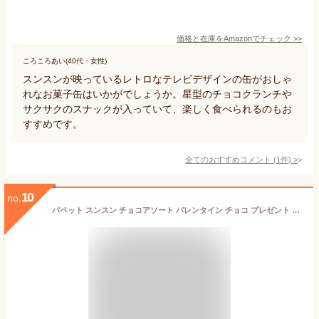
価格と在庫を
Amazon
でチェック
>>
ころころあい(40代・女性)
スンスンが映っているレトロなテレビデザインの缶がおしゃ
れなお菓子缶はいかがでしょうか。星型のチョコクランチや
サクサクのスナックが入っていて、楽しく食べられるのもお
すすめです。
全てのおすすめコメント
(
1
件)
>
10
no.
パペット スンスン チョコアソート バレンタイン チョコ プレゼント かわいい ギフト ご褒美 ホワイトデー 男性 女性 彼氏 彼女 友達 男友達 女友達 義理チョコ 友チョコ 可愛い プチギフト プレゼント 職場 会社 ばらまき