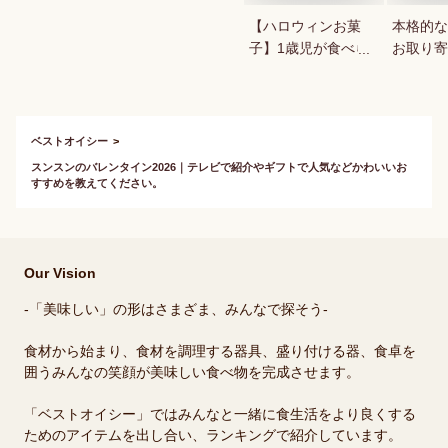
【ハロウィンお菓
本格的な
子】1歳児が食べら
お取り寄
れる！ハロウィン用
お菓子のおすすめ
は？
ベストオイシー
スンスンのバレンタイン2026｜テレビで紹介やギフトで人気などかわいいお
すすめを教えてください。
Our Vision
-「美味しい」の形はさまざま、みんなで探そう-
食材から始まり、食材を調理する器具、盛り付ける器、食卓を
囲うみんなの笑顔が美味しい食べ物を完成させます。
「ベストオイシー」ではみんなと一緒に食生活をより良くする
ためのアイテムを出し合い、ランキングで紹介しています。