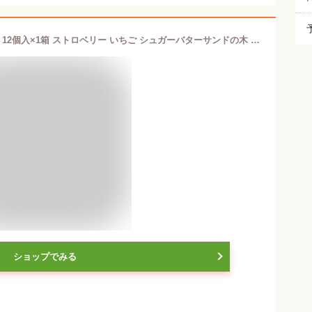
シュガーバターの木 あまおう苺バター 12個入×1箱 ストロベリー いちご シュガーバターサンドの木 ギフト 博多
ショップでみる