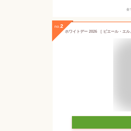
全
2
no.