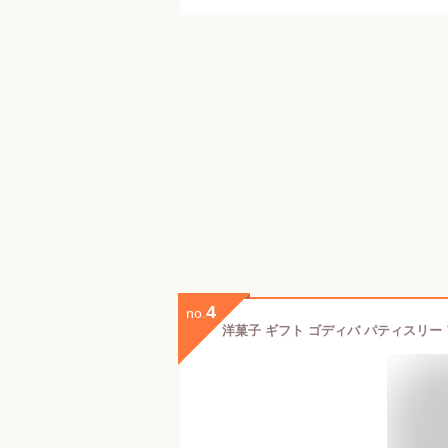
4
no.