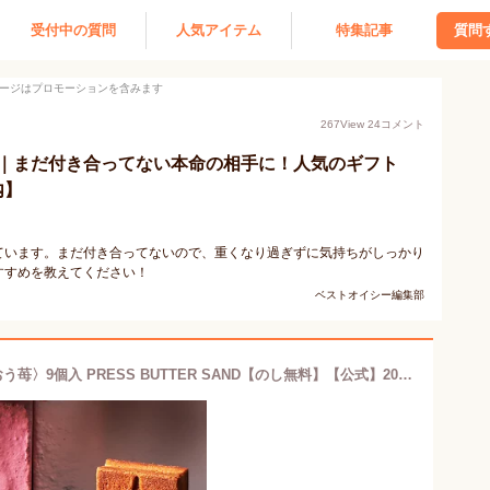
受付中の質問
人気アイテム
特集記事
質問
ージはプロモーションを含みます
267
View
24
コメント
｜まだ付き合ってない本命の相手に！人気のギフト
内】
ています。まだ付き合ってないので、重くなり過ぎずに気持ちがしっかり
すすめを教えてください！
ベストオイシー編集部
春ギフト 母の日 バターサンド〈あまおう苺〉9個入 PRESS BUTTER SAND【のし無料】【公式】2026 個包装 プチギフト お配り お取り寄せ プレゼント 高級 手土産