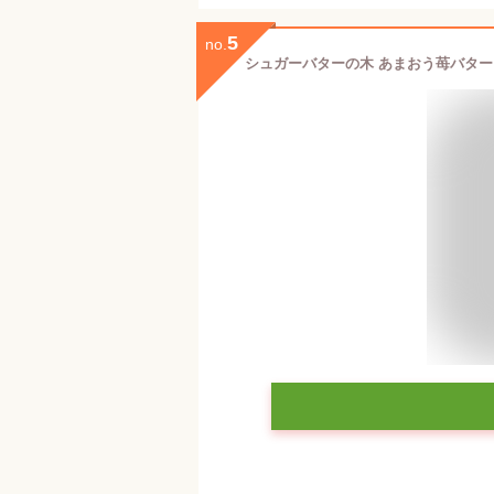
5
no.