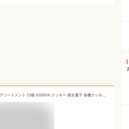
洋菓子 ギフト ゴディバ パティスリー アソートメント 13個 GODIVA クッキー 焼き菓子 各種クッキー 焼き菓子セット 菓子折り 内祝い 退職 個包装 お返し 結婚 出産 香典返し 快気 お供え 小分け 祝い ギフト バレンタイン 2026 ホワイトデー お返し