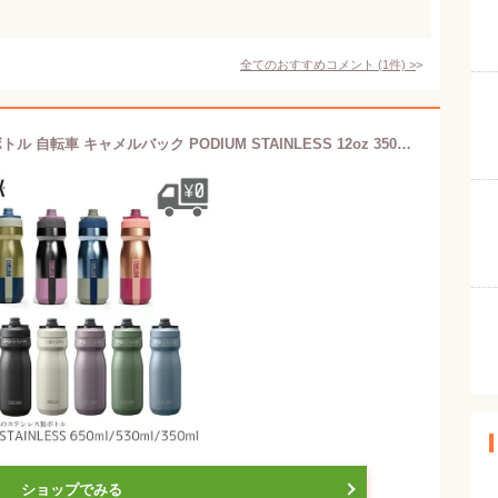
全てのおすすめコメント
(
1
件)
>
CAMELBAK ポディウム ステンレス ボトル 自転車 キャメルバック PODIUM STAINLESS 12oz 350ml 0.35 18oz 530ml 0.53l 22oz 650ml 0.65l 自転車用 ドリンク サイクルボトル 水筒 ステンレスボトル 保冷 暑さ対策 水分補給 ロードバイク クロスバイク ボトルケージ アウトドア
ショップでみる