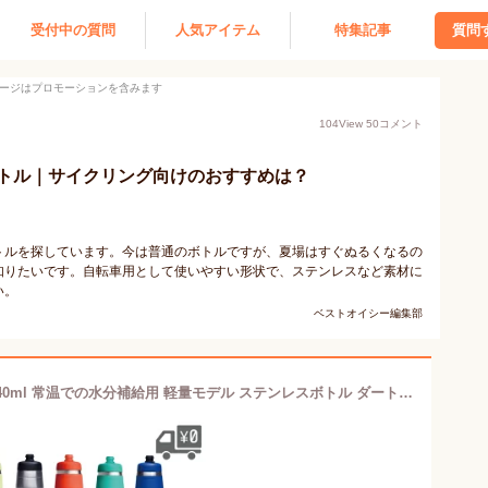
受付中の質問
人気アイテム
特集記事
質問
ージはプロモーションを含みます
104
View
50
コメント
トル｜サイクリング向けのおすすめは？
トルを探しています。今は普通のボトルですが、夏場はすぐぬるくなるの
知りたいです。自転車用として使いやすい形状で、ステンレスなど素材に
い。
ベストオイシー編集部
【bivo Duo ビーボ デュオ BT-NI-25 740ml 常温での水分補給用 軽量モデル ステンレスボトル ダートキャップ付きも選べる 自転車 ドリンク サイクルボトル 水筒 水分補給 保冷 保温 なし ロードバイク クロスバイク ボトルケージ アウトドア NASA 高流量スポーツノズル】