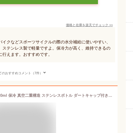
価格と在庫を
楽天
でチェック
>>
バイクなどスポーツサイクルの際の水分補給に使いやすい、
。ステンレス製で軽量ですよ。保冷力が高く、維持できるの
に行えます。おすすめです。
てのおすすめコメント（7件）
【bivo Trio ビーボ トリオ BT-IN-21 620ml 保冷 真空二重構造 ステンレスボトル ダートキャップ付きも選べる サイクルボトル NASA 自転車 ドリンク サイクルボトル 水筒 暑さ対策 水分補給 ロードバイク クロスバイク ボトルケージ アウトドア 食品グレードシリコン】