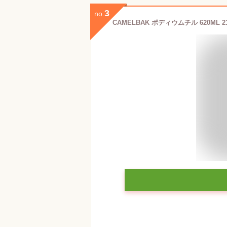
3
no.