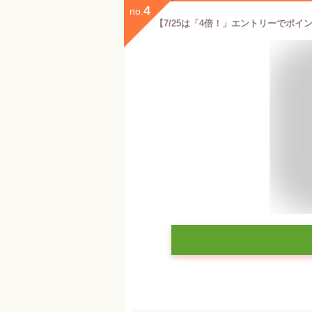
4
no.