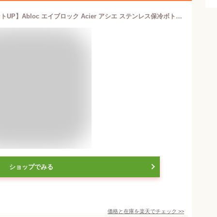
【7/25は「4倍！」エントリーでポイントUP】Abloc エイブロック Acier アシエ ステンレス保冷ボトル ステンレス 650ml 2層構造真空保冷ボトル ウォーターボトル ロードバイク
ショップでみる
価格と在庫を
楽天
でチェック
>>