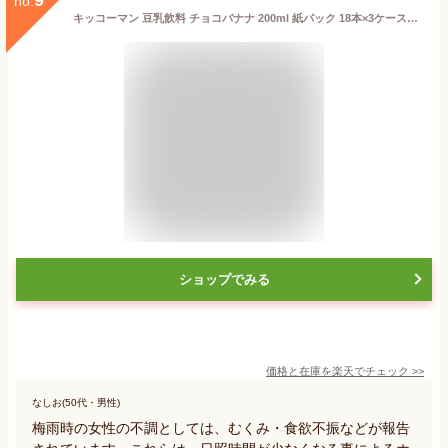
no.
キッコーマン 豆乳飲料 チョコバナナ 200ml 紙パック 18本×3ケース（54本）【送料無料（一部地域除く）】
ショップでみる
価格と在庫を
楽天
でチェック
>>
なしお(50代・男性)
梅雨時の女性の不調としては、むくみ・食欲不振などが報告