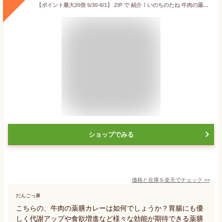
【ポイント最大20倍 5/30-6/1】 ZIP で 紹介！いのちのたね 牛肉の薬膳カレー(1個) 薬膳 薬膳カレー 薬膳スープ おかゆ お粥 中華粥 健康 医食同源 漢方 レトルト カレー スープ 温活 腸活 ギフト プレゼント Po10 伊勢醤油本舗 お中元
ショップでみる
価格と在庫を
楽天
でチェック
>>
だんごっ鼻
こちらの、牛肉の薬膳カレーは如何でしょうか？胃腸にも優
しく代謝アップや食欲増進など様々な効能が期待できる薬膳