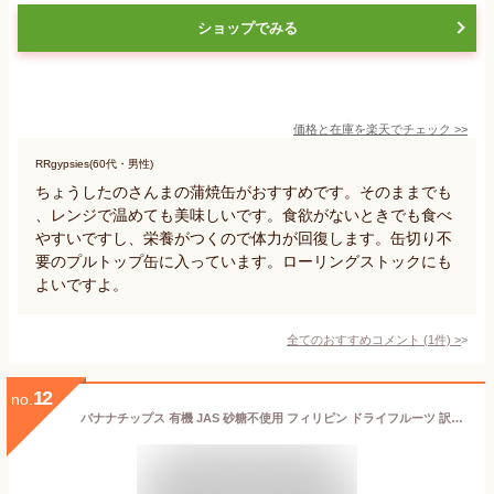
ショップでみる
価格と在庫を
楽天
でチェック
>>
RRgypsies(60代・男性)
ちょうしたのさんまの蒲焼缶がおすすめです。そのままでも
、レンジで温めても美味しいです。食欲がないときでも食べ
やすいですし、栄養がつくので体力が回復します。缶切り不
要のプルトップ缶に入っています。ローリングストックにも
よいですよ。
全てのおすすめコメント
(
1
件)
>
12
no.
バナナチップス 有機 JAS 砂糖不使用 フィリピン ドライフルーツ 訳あり 300g オーガニック バナナ 有機JAS認証 お菓子 割れ欠け ドライチップス 栄養補給 食物繊維 カリウム おやつ 健康 美容 トッピング 送料無料