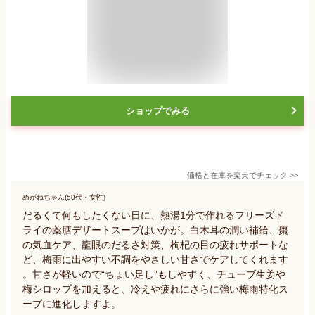
ショップでみる
価格と在庫を
楽天
でチェック
>>
めがねちゃん(50代・女性)
だるくて何もしたくない日に、熱湯1分で作れるフリーズド
ライの薬膳デザートスープはいかが。白木耳の潤い補給、棗
の気血ケア、龍眼のだるさ対策、枸杞の目の疲れサポートな
ど、梅雨に出やすい不調をやさしい甘さでケアしてくれます
。甘さが軽いので“ちょい足し”もしやすく、チューブ生姜や
梅シロップを加えると、冷えや疲れにさらに強い梅雨特化ス
ープに進化しますよ。