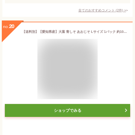
全てのおすすめコメント
(
2
件)
>
20
no.
【送料別】【愛知県産】大葉 青しそ あおじそ Lサイズ 1パック 約100g 100枚入【野菜詰め合わせセットと同梱で送料無料】【送料は注文後に個数によって変動】
ショップでみる