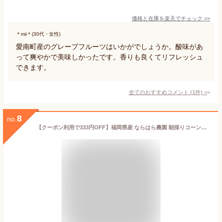
価格と在庫を
楽天
でチェック
>>
＊mii＊(30代・女性)
愛南町産のグレープフルーツはいかがでしょうか。酸味があ
って爽やかで美味しかったです。香りも良くてリフレッシュ
できます。
全てのおすすめコメント
(
1
件)
>
8
no.
【クーポン利用で333円OFF】福岡県産 ならはら農園 朝採りコーンミックス 10本入り（ホワイト5本/イエロー5本 約3kg） 送料無料 とうもろこし 福岡県産 朝採れ ホワイトコーン 黄色のとうもろこし (6月5日以降順次発送)