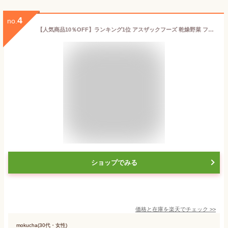
4
no.
【人気商品10％OFF】ランキング1位 アスザックフーズ 乾燥野菜 フリーズドライ 国産大根おろし（10食）大根おろし 大根 だいこん 薬味 鍋 付けダレ 魚 サンマ 焼き肉 ポン酢 鶏肉 豚肉 鍋つゆ 天ぷら 国産野菜【水戻し】おつまみ 小分け 大根おろし器 おろし金が不要
ショップでみる
価格と在庫を
楽天
でチェック
>>
mokucha(30代・女性)