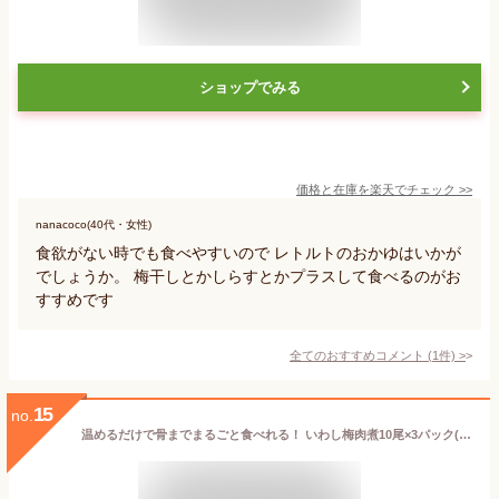
ショップでみる
価格と在庫を
楽天
でチェック
>>
nanacoco(40代・女性)
食欲がない時でも食べやすいので レトルトのおかゆはいかが
でしょうか。 梅干しとかしらすとかプラスして食べるのがお
すすめです
全てのおすすめコメント
(
1
件)
>
15
no.
温めるだけで骨までまるごと食べれる！ いわし梅肉煮10尾×3パック(計30尾) 鰯 お手軽 惣菜 おかず 冷凍 業務用 贈り物 お祝い のし対応 新生活 父の日 母の日 ギフト お取り寄せ