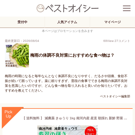
受付中
人気アイテム
マイページ
本ページはプロモーションを含みます
最終更新日：2026/08/04
69
View
27
コメント
梅雨の体調不良対策におすすめな食べ物は？
梅雨の時期になると毎年なんとなく体調不良になりやすく、だるさや頭痛、食欲不
振が続いて困っています。薬に頼りすぎず、普段の食事でできる梅雨の体調不良対
策を意識したいのですが、どんな食べ物を取り入れると良いのか知りたいです。お
すすめを教えてください。
ベストオイシー編集部
Pick
Up
【 送料無料 】 減農薬 きゅうり 1kg 南河内産 産直 朝採れ 新鮮 野菜 キュウリ 胡瓜 朝採り 大阪 農家直送 産地直送 お取り寄せ 旬 美味しい ぱりぱり 漬物 サラダ 浅漬け 1キロ お試し 家庭用 ギフト 訳あり わけあり 野菜セット 訳ありきゅうり 夏野菜 野菜宅配 期間限定