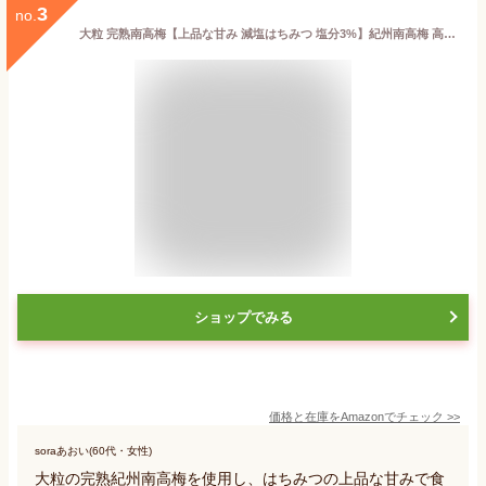
3
no.
大粒 完熟南高梅【上品な甘み 減塩はちみつ 塩分3%】紀州南高梅 高級 梅干し つぶれ梅 低塩 はちみつ味 400g / 400g×1個 蜂蜜漬け梅干し
ショップでみる
価格と在庫を
Amazon
でチェック
>>
soraあおい(60代・女性)
大粒の完熟紀州南高梅を使用し、はちみつの上品な甘みで食