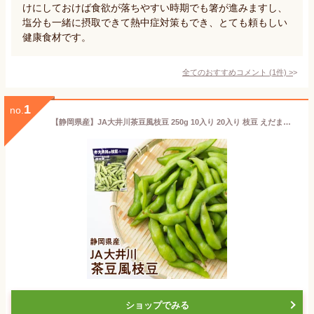
けにしておけば食欲が落ちやすい時期でも箸が進みますし、
塩分も一緒に摂取できて熱中症対策もでき、とても頼もしい
健康食材です。
全てのおすすめコメント
(
1
件)
>
1
no.
【静岡県産】JA大井川茶豆風枝豆 250g 10入り 20入り 枝豆 えだまめ おつまみ ご家庭 送料無料
ショップでみる