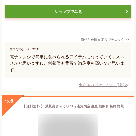
ショップでみる
価格と在庫を
楽天
でチェック
>>
あやなみ(20代・女性)
電子レンジで簡単に食べられるアイテムになっていてオスス
メかと思いますし、栄養価も豊富で満足度も高いかと思いま
す。
全てのおすすめコメント
(
1
件)
>
6
no.
【 送料無料 】 減農薬 きゅうり 1kg 南河内産 産直 朝採れ 新鮮 野菜 キュウリ 胡瓜 朝採り 大阪 農家直送 産地直送 お取り寄せ 旬 美味しい ぱりぱり 漬物 サラダ 浅漬け 1キロ お試し 家庭用 ギフト 訳あり わけあり 野菜セット 訳ありきゅうり 夏野菜 野菜宅配 期間限定