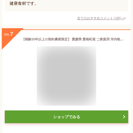
健康食材です。
全てのおすすめコメント
(
1
件)
>
7
no.
【樹齢20年以上の契約農家限定】 愛媛県 愛南町産 ご家庭用 河内晩柑 M～2Lサイズ 【 送料無料 ※一部地域除く】 訳あり品 自宅用 箱買い かわちばんかん 別名 宇和ゴールド 愛南ゴールド 美生柑 和製グレープフルーツ ジューシーオレンジ bankan-5 bankan-10
ショップでみる