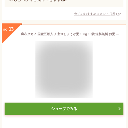
全てのおすすめコメント
(
1
件)
>
13
no.
麻布タカノ 国産五穀入り 玄米しょうが粥 160g 10袋 送料無料 お粥 玄米 しょうが 食塩無添加 健康食品 特別栽培米 国産五穀入り 宮城県 簡単調理 お取り寄せ
ショップでみる