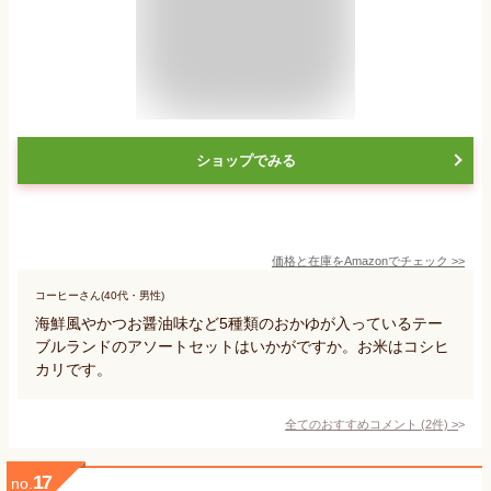
ショップでみる
価格と在庫を
Amazon
でチェック
>>
コーヒーさん(40代・男性)
海鮮風やかつお醤油味など5種類のおかゆが入っているテー
ブルランドのアソートセットはいかがですか。お米はコシヒ
カリです。
全てのおすすめコメント
(
2
件)
>
17
no.