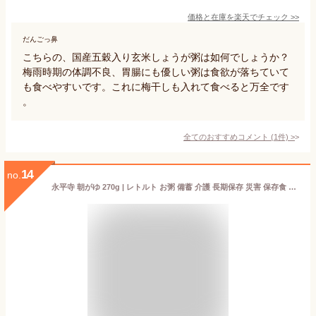
価格と在庫を
楽天
でチェック
>>
だんごっ鼻
こちらの、国産五穀入り玄米しょうが粥は如何でしょうか？
梅雨時期の体調不良、胃腸にも優しい粥は食欲が落ちていて
も食べやすいです。これに梅干しも入れて食べると万全です
。
全てのおすすめコメント
(
1
件)
>
14
no.
永平寺 朝がゆ 270g | レトルト お粥 備蓄 介護 長期保存 災害 保存食 仕送り 非常食