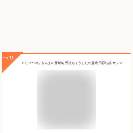
11
no.
15缶 or 30缶 さんまの蒲焼缶 元祖ちょうしたの蒲焼 田原缶詰 サンマ さんま 缶詰め かんづめ 防災 非常食 備蓄 ローリングストック 缶切り不要 プルトップ缶 満足良品館 送料無料