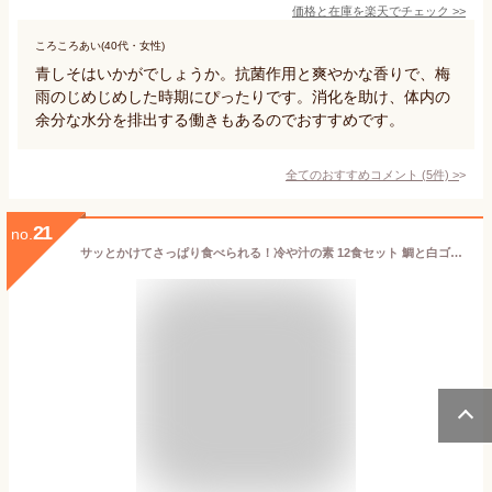
価格と在庫を
楽天
でチェック
>>
ころころあい(40代・女性)
青しそはいかがでしょうか。抗菌作用と爽やかな香りで、梅
雨のじめじめした時期にぴったりです。消化を助け、体内の
余分な水分を排出する働きもあるのでおすすめです。
全てのおすすめコメント
(
5
件)
>
21
no.
サッとかけてさっぱり食べられる！冷や汁の素 12食セット 鯛と白ゴマ入り 冷や汁 冷汁 味噌汁 味噌 スタミナ料理 濃縮 ひやじる ご飯のお供 ご飯のおとも ごはんのお供 夏バテ 夏バテ対策 夏バテ解消 送料無料 千円ポッキリ メール便 買い回り