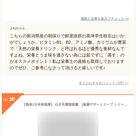
価格と在庫を
楽天
でチェック
>>
よねちゃん
こちらの新潟県産の朝採りで鮮度抜群の黒埼早生枝豆はいか
がでしょうか。ビタミンB1、B2、アミノ酸、カリウムが豊富
で「天然の栄養ドリンク」と呼ばれるほど優秀な食材なんで
すよね。栄養とうま味を逃さない為には茹でずに「蒸す」の
がオススメポイント！私は栄養士の資格も取得しております
のでぜひ、ご参考になさって頂けると嬉しいです♪
全てのおすすめコメント
(
2
件)
>
19
no.
【熱湯1分本格薬膳】 白木耳棗龍眼羹 {薬膳デザートスープ シリーズ} 1個 完全無添加 薬膳羹