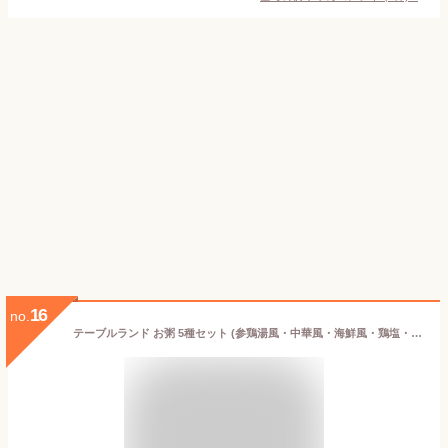
16
no.
テーブルランド お粥 5種セット (参鶏湯風・中華風・海鮮風・鶏塩・かつお醤油) 国内産コシヒカリ使用 常温保存 非常食 保存食 防災 備蓄 5食分