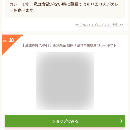
カレーです。私は食欲がない時に薬膳ではありませんがカレ
ーを食べます。
全てのおすすめコメント
(
5
件)
>
18
no.
【 受注締切:7月5日 】新潟県産 朝採り 黒埼早生枝豆 1kg～ ギフト 新潟市 えだまめ 枝豆 エダマメ くろさき 6月下旬から7月上旬に順次発送 黒崎 新潟市 エダマメ 初だるま いきなまる えだまめ県 新潟県 おつまみ 大豆 まとめ買いがお買得
ショップでみる