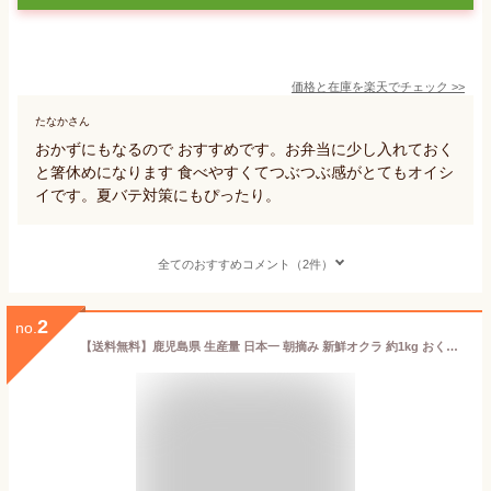
価格と在庫を
楽天
でチェック
>>
たなかさん
おかずにもなるので おすすめです。お弁当に少し入れておく
と箸休めになります 食べやすくてつぶつぶ感がとてもオイシ
イです。夏バテ対策にもぴったり。
全てのおすすめコメント（2件）
2
no.
【送料無料】鹿児島県 生産量 日本一 朝摘み 新鮮オクラ 約1kg おくら 産地直送 野菜 鹿児島 指宿市 新鮮 大容量 アグリスタイル オクラ水 おくら オクラウォーター ギフト プレゼント 旬 野菜 旬野菜 贈答 贈り物 母の日 父の日