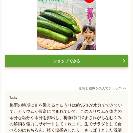
ショップでみる
価格と在庫を
楽天
でチェック
>>
Tacky
梅雨の時期に旬を迎えるきゅうりは約95％が水分でできてい
て、カリウムが豊富に含まれていて、このカリウムが体内の
余分な塩分や水分を排出し、梅雨時に悩まされがちなむくみ
の解消を強力にサポートしてくれます。生でサラダとして食
べるのはもちろん、軽く塩揉みしたり、さっぱりとした浅漬