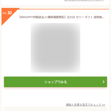
10
no.
【50%OFF/半額/訳あり/賞味期限間近】父の日 ゼリー ギフト 送料無料 送料別 ホリ 夕張メロンピュアゼリー 9個入り / 母の日 父の日ギフト 2026 内祝い お返し スイーツ HORI ホリ ピュアゼリー 夕張メロンゼリー メロンゼリー フルーツゼリー 詰め合わせ 常温 [card] 25z
ショップでみる
価格と在庫を
楽天
でチェック
>>