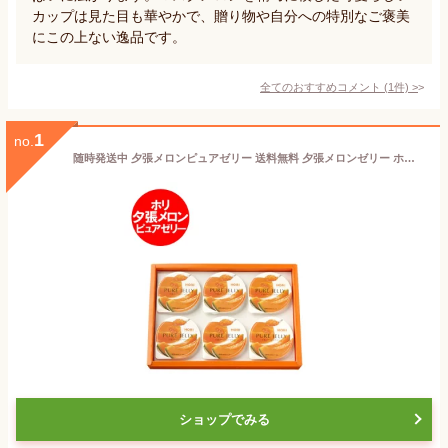
カップは見た目も華やかで、贈り物や自分への特別なご褒美
にこの上ない逸品です。
全てのおすすめコメント
(
1
件)
>
1
no.
随時発送中 夕張メロンピュアゼリー 送料無料 夕張メロンゼリー ホリ 夕張メロン ゼリー 6個入 夕張メロン ピュアゼリー 夕張メロン 2000 円 ポッキリ 送料無料 フルーツ 果物 メロン スイーツ 洋菓子 ゼリー
ショップでみる