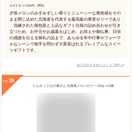
カタナまつり(40代・男性)
夕張メロンのみずみずしい香りとジューシーな果肉感をその
まま閉じ込めた北海道を代表する最高級の果実ゼリーであり
、洗練された個包装と上品なギフト仕様の詰め合わせが引き
立つため、お中元やお歳暮をはじめ、お供えや御仏事、日頃
の感謝を伝える御礼の品まで、あらゆる年中行事やフォーマ
ルなシーンで相手を問わず大変喜ばれるプレミアムなスイー
ツギフトです。
全てのおすすめコメント
(
3
件)
>
19
no.
たらみ くだもの屋さん 北海道メロンゼリー 160g ×12個