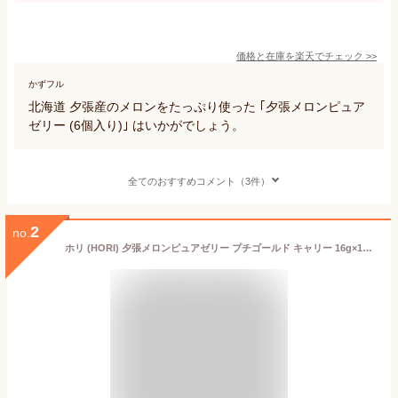
価格と在庫を
楽天
でチェック
>>
かずフル
北海道 夕張産のメロンをたっぷり使った ｢夕張メロンピュア
ゼリー (6個入り)｣ はいかがでしょう。
全てのおすすめコメント（3件）
2
no.
ホリ (HORI) 夕張メロンピュアゼリー プチゴールド キャリー 16g×12個入ギフト プチギフト スイーツ 個包装 北海道 赤肉メロン お土産 お配り 洋菓子 誕生日 内祝い 退職 お祝い お見舞い 転勤 お礼 お返し 有名