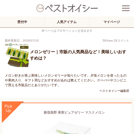
受付中
人気アイテム
マイページ
本ページはプロモーションを含みます
最終更新日：2026/07/10
58
View
29
コメント
メロンゼリー｜市販の人気商品など！美味しいおす
すめは？
メロン好きが喜ぶ美味しいメロンゼリーが知りたいです。夕張メロンを使ったもの
や果肉入り、ギフト用などおすすめがあれば教えてください。スーパーやコンビニ
で買える市販品だとありがたいです。
ベストオイシー編集部
Pick
Up
新宿高野 果実ピュアゼリー マスクメロン