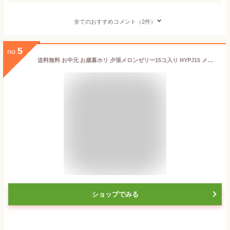
全てのおすすめコメント（2件）
5
no.
送料無料 お中元 お歳暮ホリ 夕張メロンゼリー15コ入り HYPJ15 メロンゼリー北海道 ホリ 夕張メロンピュアゼリー (15個入り)（HYPJ15）【専用包装済】「夕張メロンの完熟果肉を贅沢に使用したゼリー」北海道 お土産 ギフト スイーツ ゼリー ギフト
ショップでみる