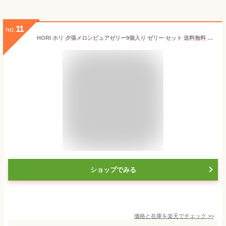
11
no.
HORI ホリ 夕張メロンピュアゼリー9個入り ゼリー セット 送料無料 洋菓子 ギフト 誕生日 内祝 御供 卒業 入学 お祝い 母の日 プレゼント
ショップでみる
価格と在庫を
楽天
でチェック
>>