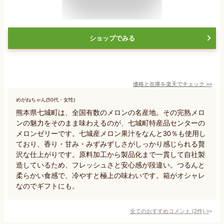
ショップでみる
価格と在庫を
楽天
でチェック
>>
めがねちゃん(50代・女性)
熊本県七城町は、全国有数のメロンの名産地。その完熟メロ
ンの魅力をそのまま味わえるのが、七城町特産品センターの
メロンゼリーです。七城産メロン果汁をなんと30％も使用し
ており、香り・甘み・みずみずしさがしっかり感じられる贅
沢な仕上がりです。原料加工から製品化まで一貫して自社製
造しているため、フレッシュさと安心感が段違い。つるんと
柔らかい食感で、冷やすと極上の味わいです。箱がオシャレ
なのでギフトにも。
全てのおすすめコメント
(
2
件)
>