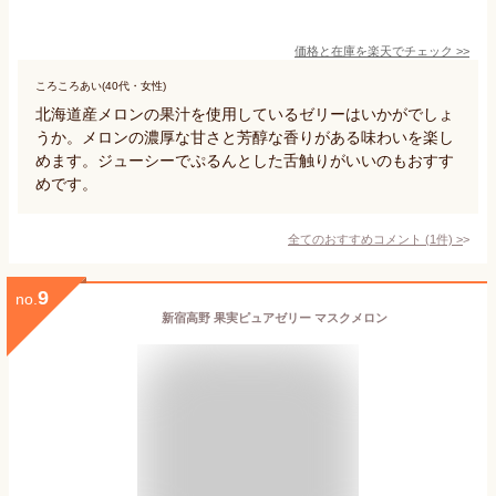
価格と在庫を
楽天
でチェック
>>
ころころあい(40代・女性)
北海道産メロンの果汁を使用しているゼリーはいかがでしょ
うか。メロンの濃厚な甘さと芳醇な香りがある味わいを楽し
めます。ジューシーでぷるんとした舌触りがいいのもおすす
めです。
全てのおすすめコメント
(
1
件)
>
9
no.
新宿高野 果実ピュアゼリー マスクメロン