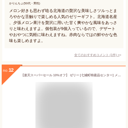
かりんちょ(50代・男性)
メロン好きも思わず唸る北海道の贅沢な美味しさツルっとま
ろやかな舌触りで楽しめる人気のゼリーギフト。北海道名産
、夕張メロン果汁を贅沢に用いた甘く爽やかな風味をあっさ
りと味わえますよ。個包装が9個入っているので、デザート
やおやつに気軽に味わえますね。赤肉ならではの鮮やかな色
味も楽しめますよ。
全てのおすすめコメント
(
1
件)
>
12
no.
【楽天スーパーセール 10%オフ】 ゼリー [七城町特産品センター] メロンゼリー 75g×5個セット /熊本県産 七城 メロン 果物 フルーツゼリー デザート おやつ 贈り物