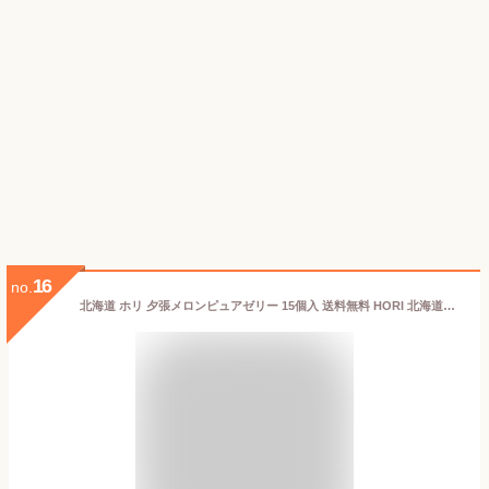
16
no.
北海道 ホリ 夕張メロンピュアゼリー 15個入 送料無料 HORI 北海道お土産 お取り寄 夕張メロンゼリー のし スイーツ ゼリー 北海道 ランキング 冷凍 するとおいしい! お中元 お歳暮 個包装 熨斗 贈答 夕張メロン お返し 父の日 2026 プレゼント ギフト 常温