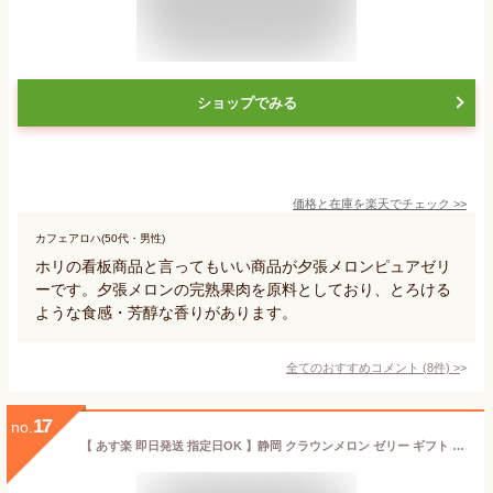
ショップでみる
価格と在庫を
楽天
でチェック
>>
カフェアロハ(50代・男性)
ホリの看板商品と言ってもいい商品が夕張メロンピュアゼリ
ーです。夕張メロンの完熟果肉を原料としており、とろける
ような食感・芳醇な香りがあります。
全てのおすすめコメント
(
8
件)
>
17
no.
【 あす楽 即日発送 指定日OK 】静岡 クラウンメロン ゼリー ギフト 6個 セット 化粧箱入 お菓子 マスクメロン 内祝 プレゼント 母の日 父の日 お中元 暑中お見舞 誕生日 お祝 御礼 お供 法事 法要 志 初盆 お盆 お返し 常温 日持ち 高級 お土産 手土産 送料無料 エスト