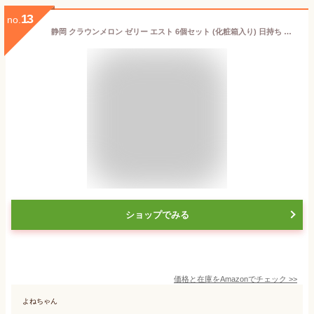
13
no.
静岡 クラウンメロン ゼリー エスト 6個セット (化粧箱入り) 日持ち お中元 暑中見舞い 残暑見舞い 内祝 お誕生日 お見舞 お供え 志 御礼 手土産 スイーツ 常温保存 父の日
ショップでみる
価格と在庫を
Amazon
でチェック
>>
よねちゃん