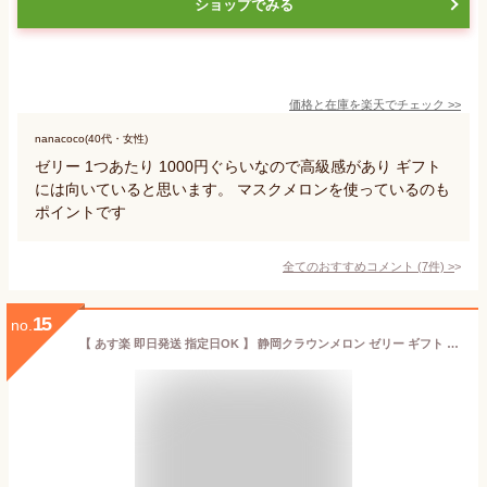
ショップでみる
価格と在庫を
楽天
でチェック
>>
nanacoco(40代・女性)
ゼリー 1つあたり 1000円ぐらいなので高級感があり ギフト
には向いていると思います。 マスクメロンを使っているのも
ポイントです
全てのおすすめコメント
(
7
件)
>
15
no.
【 あす楽 即日発送 指定日OK 】 静岡クラウンメロン ゼリー ギフト 4個 セット 【ピンク】化粧箱 お菓子 マスクメロン 日持ち ホワイトデー 内祝 誕生日 お見舞 お供 志 手土産 高級 スイーツ 常温保存 フルーツゼリー おエスト 送料無料