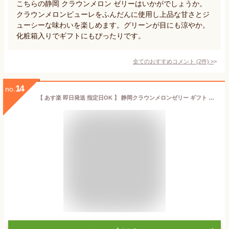
こちらの静岡 クラウンメロン ゼリーはいかがでしょうか。
クラウンメロンピューレをふんだんに使用し上品な甘さとジ
ューシーな味わいを楽しめます。グリーンが目にも涼やか。
化粧箱入りでギフトにもぴったりです。
全てのおすすめコメント
(
2
件)
>
14
no.
【 あす楽 即日発送 指定日OK 】 静岡クラウンメロンゼリー ギフト 4個セット【ブラウン】化粧箱 入 お菓子 マスクメロン 日持ち ホワイトデー 彼岸 父の日 内祝 誕生日 お見舞 お供 志 高級 手土産 スイーツ 常温保存 フルーツゼリー エスト