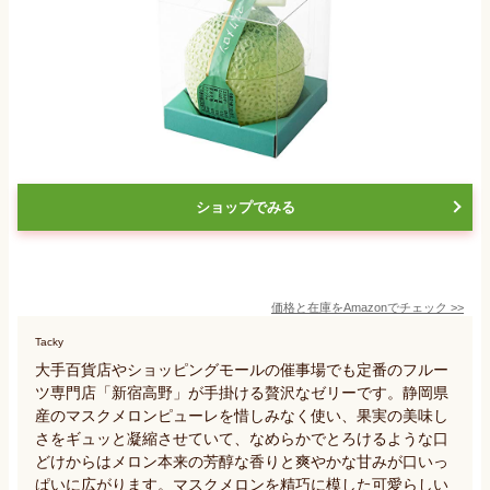
ショップでみる
価格と在庫を
Amazon
でチェック
>>
Tacky
大手百貨店やショッピングモールの催事場でも定番のフルー
ツ専門店「新宿高野」が手掛ける贅沢なゼリーです。静岡県
産のマスクメロンピューレを惜しみなく使い、果実の美味し
さをギュッと凝縮させていて、なめらかでとろけるような口
どけからはメロン本来の芳醇な香りと爽やかな甘みが口いっ
ぱいに広がります。マスクメロンを精巧に模した可愛らしい