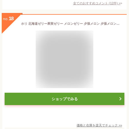
全てのおすすめコメント
(
12
件)
>
18
no.
ホリ 北海道ゼリー果実ゼリー メロンゼリー 夕張メロン 夕張メロンピュアゼリー T-30「お中元」「御歳暮」「ご仏事」「お供え」「御礼」に。
ショップでみる
価格と在庫を
楽天
でチェック
>>