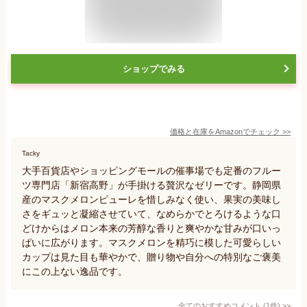
ショップでみる
価格と在庫を
Amazon
でチェック
>>
Tacky
大手百貨店やショッピングモールの催事場でも定番のフルー
ツ専門店「新宿高野」が手掛ける贅沢なゼリーです。静岡県
産のマスクメロンピューレを惜しみなく使い、果実の美味し
さをギュッと凝縮させていて、なめらかでとろけるような口
どけからはメロン本来の芳醇な香りと爽やかな甘みが口いっ
ぱいに広がります。マスクメロンを精巧に模した可愛らしい
カップは見た目も華やかで、贈り物や自分への特別なご褒美
にこの上ない逸品です。
全てのおすすめコメント
(
1
件)
>