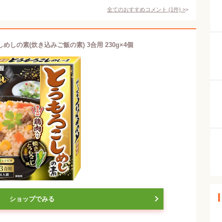
全てのおすすめコメント
(
1
件)
>
めしの素(炊き込みご飯の素) 3合用 230g×4個
ショップでみる