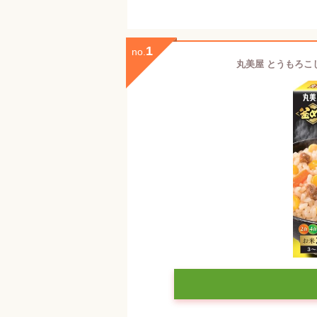
1
no.
丸美屋 とうもろこし