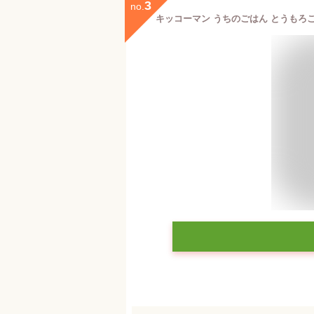
3
no.