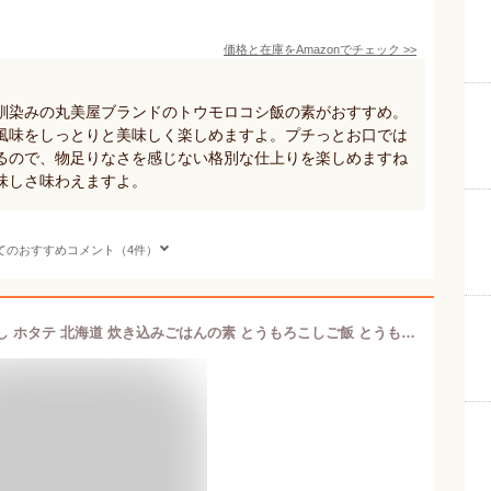
価格と在庫を
Amazon
でチェック
>>
馴染みの丸美屋ブランドのトウモロコシ飯の素がおすすめ。
風味をしっとりと美味しく楽しめますよ。プチっとお口では
るので、物足りなさを感じない格別な仕上りを楽しめますね
味しさ味わえますよ。
てのおすすめコメント（4件）
炊き込みご飯の素 2合 2袋 とうもろこし ホタテ 北海道 炊き込みごはんの素 とうもろこしご飯 とうもろこしご飯の素 とうもろこしごはん お取り寄せ メール便 着色料・保存料不使用 ごはん お弁当 おかず おにぎりの具 無添加