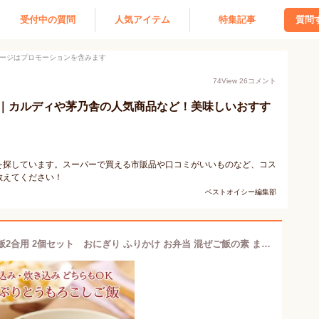
受付中の質問
人気アイテム
特集記事
質問
ージはプロモーションを含みます
74
View
26
コメント
｜カルディや茅乃舎の人気商品など！美味しいおすす
を探しています。スーパーで買える市販品や口コミがいいものなど、コス
教えてください！
ベストオイシー編集部
【送料無料】たっぷりとうもろこしご飯2合用 2個セット おにぎり ふりかけ お弁当 混ぜご飯の素 まぜごはん 炊き込みご飯の素 時短 簡単 便利 とうもろこし コーン 昆布 おうちごはん おうちご飯 お米 メール便 送料無料 新生活 お花見 ピクニック 手土産 工場直送