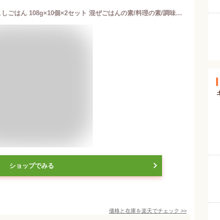
キッコーマン うちのごはん とうもろこしごはん 108g×10個×2セット 混ぜごはんの素/料理の素/調味料/時短料理/簡単料理/ごはんに混ぜるだけ
ショップでみる
価格と在庫を
楽天
でチェック
>>