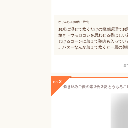
かりんちょ(50代・男性)
お米に混ぜて炊くだけの簡単調理でお
焼きトウモロコシを思わせる香ばしい
じけるコーンに加えて鶏肉も入ってい
。バターなんか加えて炊くと一層の美
全
2
no.