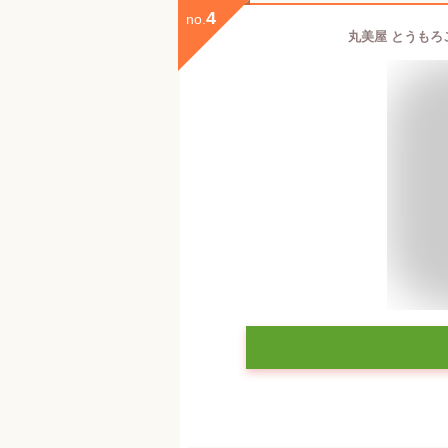
4
no.
丸美屋 とうもろこ