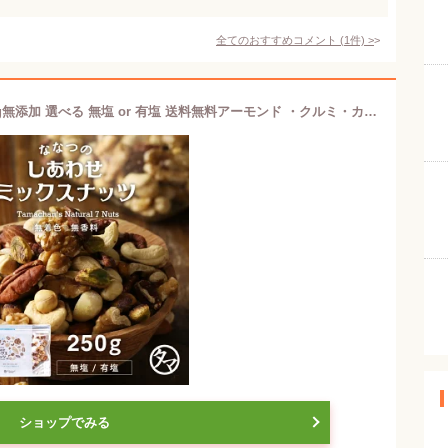
全てのおすすめコメント
(
1
件)
>
ななつのしあわせミックスナッツ 250g無添加 選べる 無塩 or 有塩 送料無料アーモンド ・クルミ・カシューナッツ・マカデミア・ピスタチオ・ピーカンナッツなど7種類が楽しめる贅沢ナッツ。お買い物マラソン
ショップでみる