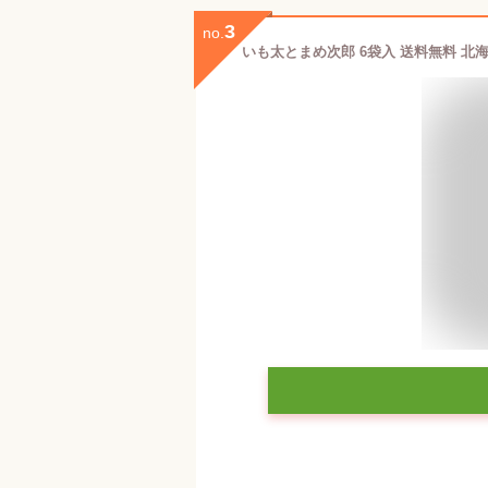
3
no.