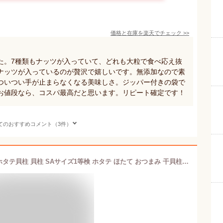
価格と在庫を
楽天
でチェック
>>
た。7種類もナッツが入っていて、どれも大粒で食べ応え抜
ナッツが入っているのが贅沢で嬉しいです。無添加なので素
ついつい手が止まらなくなる美味しさ。ジッパー付きの袋で
お値段なら、コスパ最高だと思います。リピート確定です！
てのおすすめコメント（3件）
干し貝柱 100g 最高級 北海道産 帆立 ホタテ貝柱 貝柱 SAサイズ1等検 ホタテ ほたて おつまみ 干貝柱 海鮮 海産物 国産 珍味 乾物 乾燥 酒の肴 贈り物 プレゼント メール便 送料無料 お取り寄せグルメ お土産 ギフト プレゼント お節 母の日 父の日