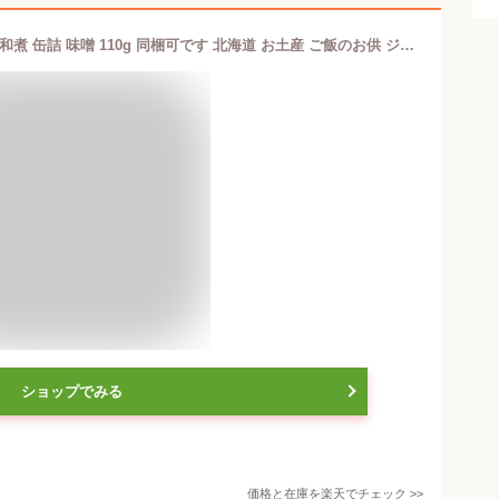
＜特別送料込＞知床ジャニー とど肉大和煮 缶詰 味噌 110g 同梱可です 北海道 お土産 ご飯のお供 ジビエ 郷土料理 ギフト プレゼント お取り寄せ （TSB）
ショップでみる
価格と在庫を
楽天
でチェック
>>