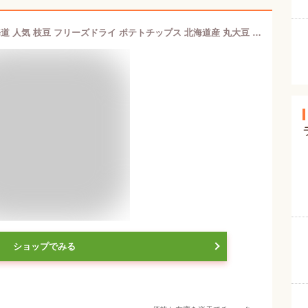
いも太とまめ次郎 6袋入 送料無料 北海道 人気 枝豆 フリーズドライ ポテトチップス 北海道産 丸大豆 しょうゆ おつまみ お土産 お菓子 母の日 父の日 敬老の日 誕生日 お祝い 内祝 ギフト ご当地
ショップでみる