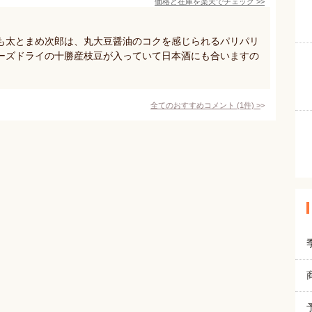
価格と在庫を
楽天
でチェック
>>
も太とまめ次郎は、丸大豆醤油のコクを感じられるパリパリ
ーズドライの十勝産枝豆が入っていて日本酒にも合いますの
全てのおすすめコメント
(
1
件)
>