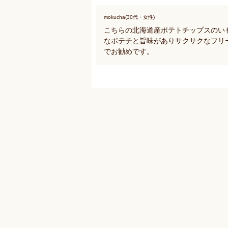
mokucha(30代・女性)
こちらの北海道産ポテトチップスのい
なポテチと旨味がありサクサクなフリ
でお勧めです。