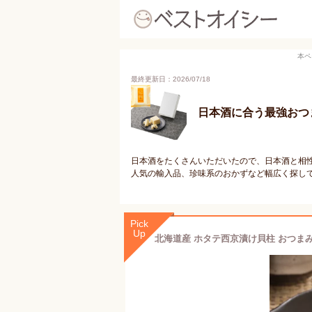
本ペ
最終更新日：2026/07/18
日本酒に合う最強おつ
日本酒をたくさんいただいたので、日本酒と相
人気の輸入品、珍味系のおかずなど幅広く探し
Pick
Up