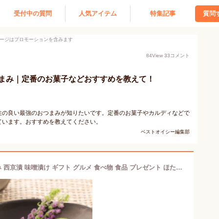
受付中の質問
人気アイテム
特集記事
質問
ージはプロモーションを含みます
84
View
33
コメント
まみ｜定番のお菓子などおすすめを教えて！
性の良い最強のおつまみが知りたいです。定番のお菓子やカルディなどで
ています。おすすめを教えてください。
ベストオイシー編集部
北海道産 ホタテ西京漬け貝柱 おつまみ 西京漬 味噌漬け ギフト グルメ 食べ物 食品 プレゼント ほたて 帆立 お取り寄せ おすすめ 内祝 お返し お礼 お祝 おかず おつまみ 【※ご注文内容・点数により、まとめて梱包の場合あり】