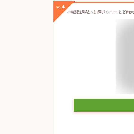
4
no.