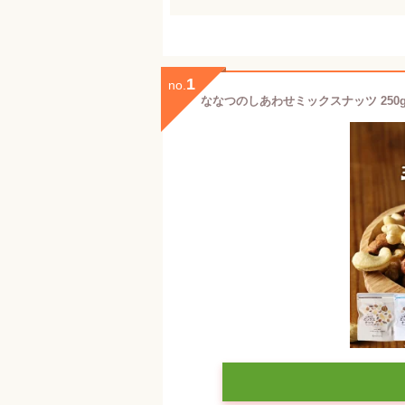
1
no.